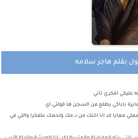
صول بقلم هاجر سلامه
ه عليكي افكري تاني
ايزة باباكي يطلع من السجن ها قولتي اي
ي معايا كد انا اختك من د.مك ولحمك علفكرا واللي في