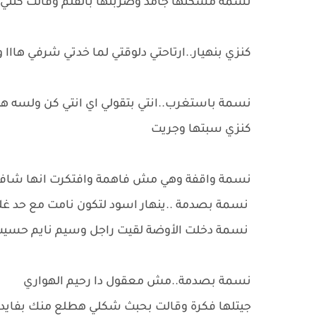
نسمة مسكتها جامد وضربتها بالقلم وقالت كنتي ف
كنزي بنهيار..ارتاحتي دلوقتي لما خدتي شرفي ها
نسمة باستغرب..انتي بتقولي اي انتي كن ولسه 
كنزي سبتها وجريت
نسمة واقفة وهي مش فاهمة وافتكرت انها شافت
نسمة بصدمة ..ينهار اسود لتكون نامت مع حد غ
نسمة دخلت الأوضة لقيت راجل وسيم نايم حسيت
نسمة بصدمة..مش معقول دا رحيم الهواري
جيتلها فكرة وقالت بحبث شكلي هطلع منك بفايدة