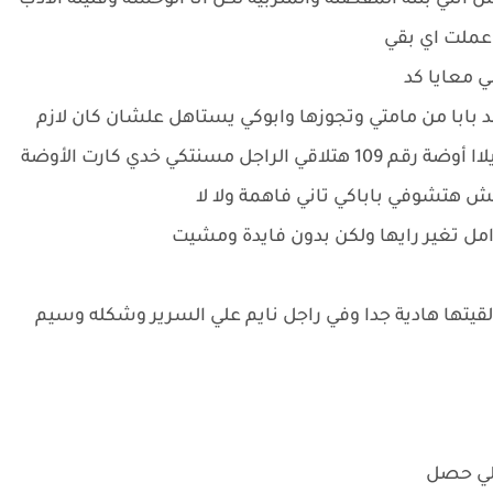
انتي بنته المفضلة والمتربية لكن انا الوحشة وقليلة الأدب
 عملت اي بقي
ي معايا كد
د بابا من مامتي وتجوزها وابوكي يستاهل علشان كان لازم
يفكر قبل مايد ايده عليا وقتها وبطلي رغي وروحي يلاا أوضة رقم 109 هتلاقي الراجل مسنتكي خدي كارت الأوضة
مش هتشوفي باباكي تاني فاهمة ولا لا
امل تغير رايها ولكن بدون فايدة ومشيت
قيتها هادية جدا وفي راجل نايم علي السرير وشكله وسيم
للي حصل