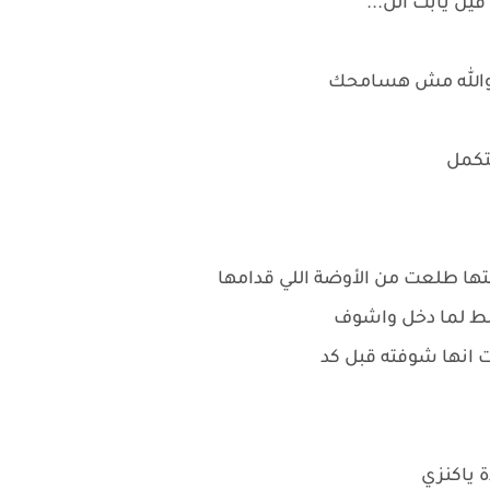
ين يابت الل...
اا والله مش هسامحك
هتكمل
ها طلعت من الأوضة اللي قدامها
لط لما دخل واشوف
 انها شوفته قبل كد
 ياكنزي