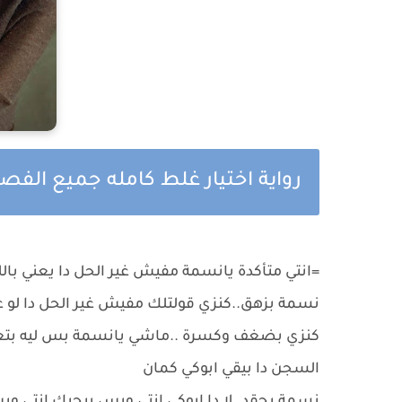
رواية اختيار غلط كامله جميع الف
=انتي متأكدة يانسمة مفيش غير الحل دا يعني بالل
نسمة بزهق..كنزي قولتلك مفيش غير الحل دا لو ع
كنزي بضغف وكسرة ..ماشي يانسمة بس ليه بتعمل
السجن دا بيقي ابوكي كمان