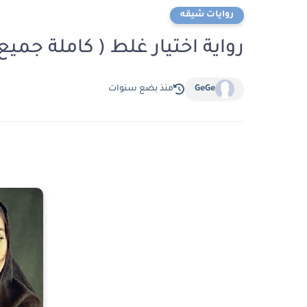
روايات شيقه
رواية اختيار غلط ( كاملة جمي
GeGe
منذ بضع سنوات