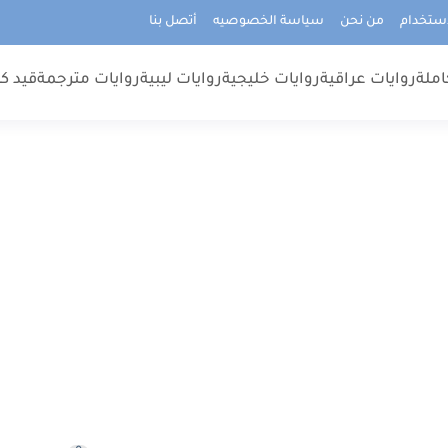
استخدام
من نحن
سياسة الخصوصيه
أتصل بنا
املة
روايات عراقية
روايات خليجية
روايات ليبية
روايات مترجمة
قيد كت