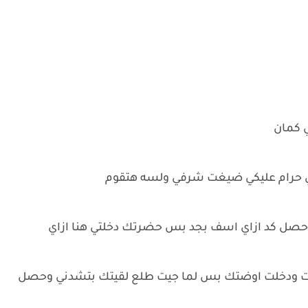
ي كمان
ي حرام عليكي ضيغت شرفي ولسه هتقوم
 حصل كد ازاي اسف بجد بس حضرتك دخلتي هنا ازاي
نا كنت دخلة غرقة رقم 109 وتلخبطت ودخلت اوضتك بس لما جيت طلع لقيتك بتشدني وحصل