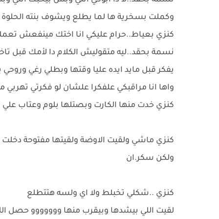
نسمة بحقد..لا دا ابوكي انتي وبس بيحبك انتي وبس 
وكملت بسخرية ها لما يطلع ويشوف بنته الحلوة
كنزي بعياط..حرام عليكي انا اختك مينفعش تعمل
نسمة بحقد..ليه متقوليش الكلام دا لأمك قبل تاخ
واها انا مراقبكي علفكرا علشان لو فكرتي تهربي 
كنزي خدت منها الكارت وبصتلها بلوم وعتاب علي 
كنزي ماشي ولقيت الاوضة ولقيتها مفتوحة دخلت ل
ولكن سكر.ان
كنزي ..شكلي تخبلط ولا اي ولسه هتتطلع
لقيت اللي بيشدها وبيقرب منها ووووووو حصل ا