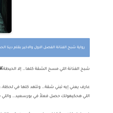
رواية شبح الفنانة الفصل الاول والاخير بقلم دينا الح
شبح الفنانة اللي مسح الشقة كلها… إلا الحيطة👾
عارف يعني إيه تبني شقة… وتتهد كلها في لحظة،
اللي هحكيهولك حصل فعلاً في بورسعيد… واللي ش