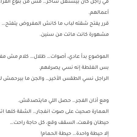
في راجل كان بيشتغل ساحر… مش من بتوع القراءا
أعمالهم.
قرر يفتح شقته لباب ما كانش المفروض يتفتح… ا
مشهورة كانت ماتت من سنين.
الموضوع بدأ عادي، أصوات… ظلال… كلام مش مف
بس الغلطة إنه نسي يصرفهم.
الراجل نسي الطقس الأخير… والجن ما بيرحمش لم
ومع أذان الفجر… حصل اللي مايتصدقش.
العمارة صحيت على صوت انفجار… الشقة كلها ات
حيطان وقعت، السقف وقع، كل حاجة راحت…
إلا حيطة واحدة… حيطة الحمام!