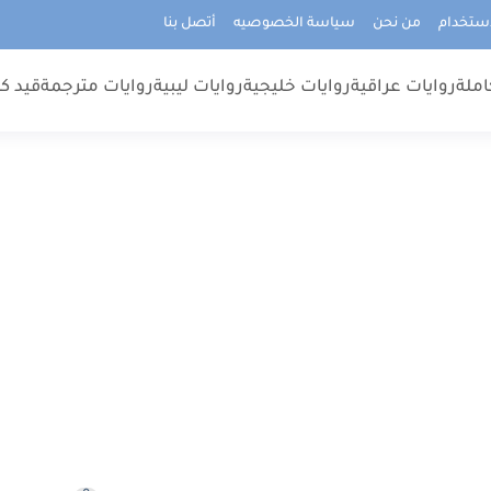
استخدام
من نحن
سياسة الخصوصيه
أتصل بنا
املة
روايات عراقية
روايات خليجية
روايات ليبية
روايات مترجمة
قيد كت