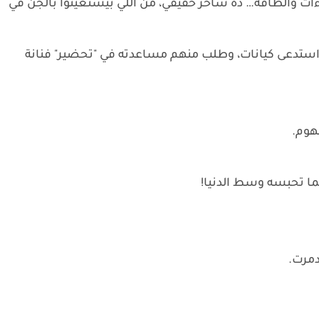
ت والطاقة… ده ساحر حقيقي، من اللي بيستعينوا بالجن في
ستدعى كيانات، وطلب منهم مساعدته في "تحضير" فنانة
هوم.
ا تحبسه وسط الدنيا!
دمرت.