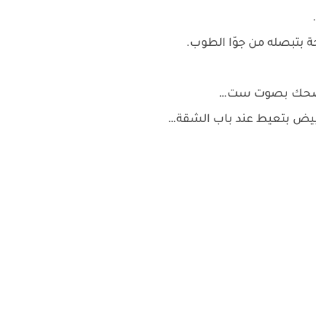
بتبصله من جوّا الطوب.
 ضحك بصوت ست…
يض بتعيط عند باب الشقة…