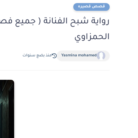
قصص قصيره
رواية شبح الفنانة ( جميع فصول
الحمزاوي
Yasmina mohamed
منذ بضع سنوات