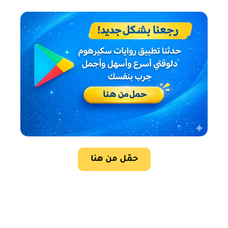
حمّل من هنا