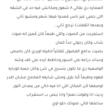
العماره دي بقالي ٨ شهور ومكانش فيه حد في الشقه
اللي جمبي غير ناس قعدوا فيها شهر ومشيو تاني
وبعدها اتقفلت) نرجع تاني..
استغربت من الصوت واللي طبعاً كان مُميز انه صوت
شاب وكان رجولي جداً كمان
بصيت بدافع الفضول تلقائياً لاقيته اوردي كان باصص
وساند دراعه علي السور وحاطط ايده علي كف وشه
الوضعيه زي ما تكون بتسرح في شئ وكان جمبه كوبايه
قهوه وطبعاً كُنا بليل ومش شايفه الملامح عشان اقدر
اوصفها لأن المكان اللي انا فيه خالي من عِمدان النور
رديت انا وقولت:نعم؟ وانا ببص ب استغراب
ساعتها قالي :صوتك حلو اوي