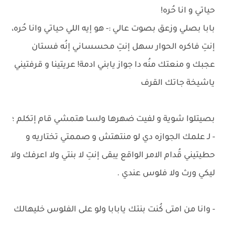
حياتي و انا حُره!
بابا بصلي وزعق بصوت عالي :- هو إيه اللي حياتي وانا حُره،
إنتِ فاكره الحوار سهل إنتِ محسساني إنُه فستان
عجبك و منعتك منُه دا جواز يابني ادمة! عريتينا و قرفتيني
ياشيخة جاتك القرف
بصيتلوا شوية و لفيت ضهرها ولسا هتمشي قام إتكلم ؛
- لـ علمك الجوازه دي لو منتهتش و صممتي تختاريه و
حطيتيني قُدام الامر الواقع يبقى إنتِ لا بنتي ولا اعرفك ولا
ليكي ورث ولا فلوس عندي .
- وانا من امتى كُنت بنتك يابابا ولو على الفلوس خليهالك