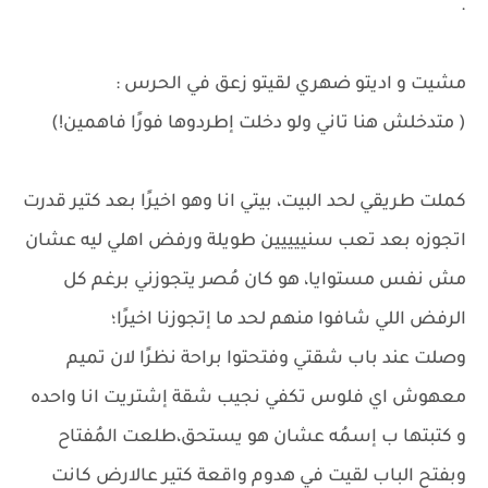
.
مشيت و اديتو ضهري لقيتو زعق في الحرس :
( متدخلش هنا تاني ولو دخلت إطردوها فورًا فاهمين!)
كملت طريقي لحد البيت، بيتي انا وهو اخيرًا بعد كتير قدرت
اتجوزه بعد تعب سنييييين طويلة ورفض اهلي ليه عشان
مش نفس مستوايا، هو كان مُصر يتجوزني برغم كل
الرفض اللي شافوا منهم لحد ما إتجوزنا اخيرًا؛
وصلت عند باب شقتي وفتحتوا براحة نظرًا لان تميم
معهوش اي فلوس تكفي نجيب شقة إشتريت انا واحده
و كتبتها ب إسمُه عشان هو يستحق،طلعت المُفتاح
وبفتح الباب لقيت في هدوم واقعة كتير عالارض كانت