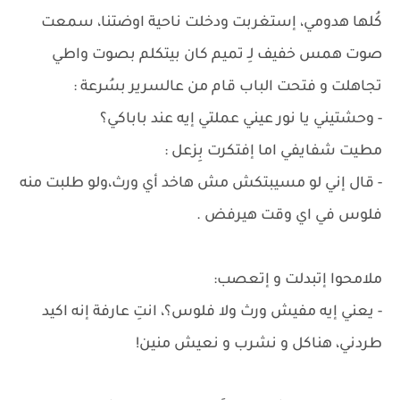
كُلها هدومي، إستغربت ودخلت ناحية اوضتنا، سمعت
صوت همس خفيف لِـ تميم كان بيتكلم بصوت واطي
تجاهلت و فتحت الباب قام من عالسرير بسُرعة :
- وحشتيني يا نور عيني عملتي إيه عند باباكي؟
مطيت شفايفي اما إفتكرت بِزعل :
- قال إني لو مسيبتكش مش هاخد أي ورث،ولو طلبت منه
فلوس في اي وقت هيرفض .
ملامحوا إتبدلت و إتعصب:
- يعني إيه مفيش ورث ولا فلوس؟، انتِ عارفة إنه اكيد
طردني، هناكل و نشرب و نعيش منين!