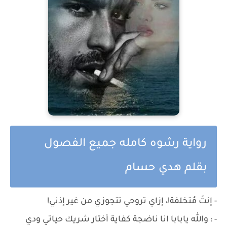
رواية رشوه كامله جميع الفصول
بقلم هدي حسام
- إنتَ مُتخلفة!، إزاي تروحي تتجوزي من غير إذني!
- : والله يابابا انا ناضجة كفاية أختار شريك حياتي ودي