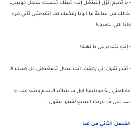
- يا تميم إنزل إشتغل إنتَ كليتك تجيبلك شغل كويس،
بقالك من ساعة ما ابويا رفضك لما اتقدمتلي تاني مره
وانا اللي بصرف!
- إنتِ بتعايريني يا نهله!
- تقدر تقول اني زهقت، انت عمال تضغطني كل همك الـ
قاطعني رنة موبايلوا اول ما شاف الاسم وشو قلب و
بعد عني فَ قربت اسمع لقيتوا بيقول …
الفصل الثاني من هنا