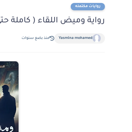
روايات مكتمله
رواية وميض اللقاء ( كاملة حتى
Yasmina mohamed
منذ بضع سنوات