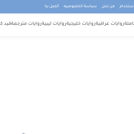
استخدام
من نحن
سياسة الخصوصيه
أتصل بنا
املة
روايات عراقية
روايات خليجية
روايات ليبية
روايات مترجمة
قيد كت