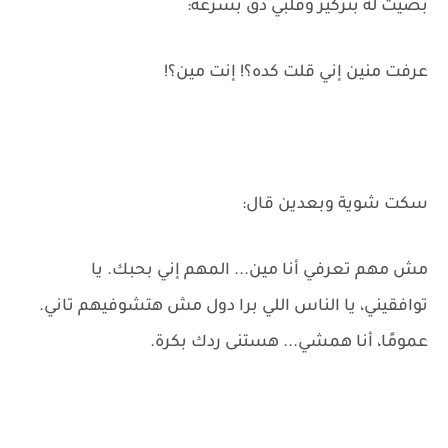
بصيت له بتركيز وقلبي دق بسرعة:
عرفت منين إني قلت كده؟! إنت مين؟!
سكت شوية وبعدين قال:
مش مهم تعرفي أنا مين... المهم إني بحبك. يا
توافقيني، يا الناس اللي برا دول مش هتشوفيهم تاني.
عمومًا، أنا همشي... هستنى ردك بكرة.