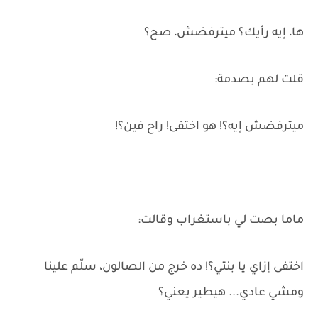
ها، إيه رأيك؟ ميترفضش، صح؟
قلت لهم بصدمة:
ميترفضش إيه؟! هو اختفى! راح فين؟!
ماما بصت لي باستغراب وقالت:
اختفى إزاي يا بنتي؟! ده خرج من الصالون، سلّم علينا
ومشي عادي... هيطير يعني؟