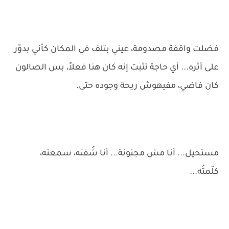
فضلت واقفة مصدومة، عيني بتلف في المكان كأني بدوّر
على أثره... أي حاجة تثبت إنه كان هنا فعلاً، بس الصالون
كان فاضي، مفيهوش ريحة وجوده حتى.
مستحيل... أنا مش مجنونة... أنا شُفته، سمعته،
كلّمتُه...