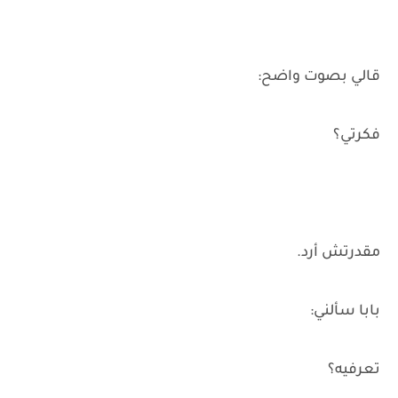
قالي بصوت واضح:
فكرتي؟
مقدرتش أرد.
بابا سألني:
تعرفيه؟