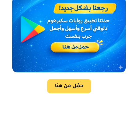
حمّل من هنا