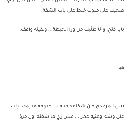
نمت بالعافية، أو يمكن ما نمتش خالص... لكن تاني يوم،
صحيت على صوت خبط على باب الشقة.
بابا فتح، وأنا طلّيت من ورا الحيطة... ولقيته واقف.
هو.
بس المرة دي كان شكله مختلف... هدومه قديمة، تراب
على وشه، وعنيه حمرا... مش زي ما شفته أول مرة.