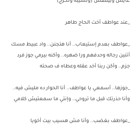
عايش وبيتنفس (وتسيبه وتخرج)
_عند عواطف أخت الحاج طاهر
_عواطف بعدم إستيعاب.. أنا هتجنن.. واد عبيط مسك
أتنين رجاله وحدفهم ورا ضهره.. وأكنه بيرمي جوز فرد
جزم.. وأكن ربنا أخد عقله وعطاه ف صحته
_جوزها.. أسمعي يا عواطف.. أنا الحوار ده مليش فيه..
وأنا حذرتك قبل ما تروحي.. وإنتي ما سمعتيش كلامي
_عواطف بغضب.. وأنا مش هسيب بيت أخويا