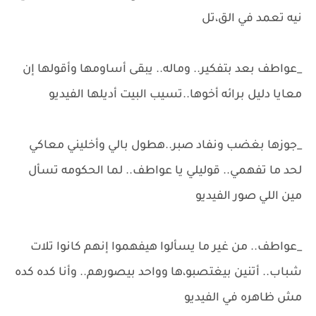
نيه تعمد في الق،تل
_عواطف بعد بتفكير.. وماله.. يبقى أساومها وأقولها إن
معايا دليل برائه أخوها..تسيب البيت أديلها الفيديو
_جوزها بغضب ونفاد صبر..هطول بالي وأخليني معاكي
لحد ما تفهمي.. قوليلي يا عواطف.. لما الحكومه تسأل
مين اللي صور الفيديو
_عواطف.. من غير ما يسألوا هيفهموا إنهم كانوا تلات
شباب.. أتنين بيغتصبو،ها وواحد بيصورهم.. وأنا كده كده
مش ظاهره في الفيديو