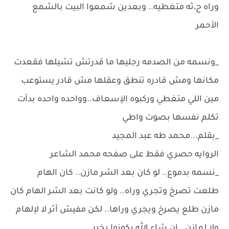
وراه ج،ثه متغطيه.. وبعدين شمعوا البيت بالشمع
الأحمر
_ونسمه من الصدمه رجليها ما قدرتش تشيلها فقعدت
مكانها ومش قادره تنطق وعقلها مش قادر يستوعب
مين اللي متغطي وركبوه الإسعاف..وواحده واحده بدأت
تكلم نفسها بصوت واطي
_بقلم...محمد طه عبد المجيد
الروايه حصري فقط على صفحه محمد الشاعر
_نسمه بدموع.. لو كان بعد الشر مازن.. كان الهام
طلعت تصرخ وتجري وراه.. ولو كانت بعد الشر الهام كان
مازن طلع يصرخ ويجري وراها.. لكن مفيش أثر لا لإلهام
ولا لمازن.. إن شاء الله يكونوا بخير