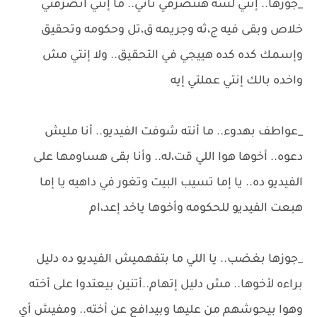
_جوزها.. إنتي لسه هتتصرفي تاني.. ما إنتي اتصرفتي
خلاص وبقى فيه ج،ثه وجريمه ق،تل وحكومه وتحقيق
وإسمك كده كده هييجي في التحقيق.. ولا إنتي مش
واخده بالك إنتي عملتي إيه
_عواطف بهدوء.. ما أنته شوفت الفيديو.. أنا مليش
دعوه.. أخوها هوا اللي قت،له.. وأنا بقى هساومها على
الفيديو ده.. يا إما تسيب البيت وتغور في داهيه يا إما
هبعت الفيديو للحكومه وأخوها ياخد إعد،ام
_جوزها بغضب.. يا اللي ما بتفهميش الفيديو ده دليل
براءه لأخوها.. مش دليل إتهام..أتنين بيعتدوا على أخته
وهوا بيحوشهم من عليها وبيدافع عن أخته.. ومفيش أي