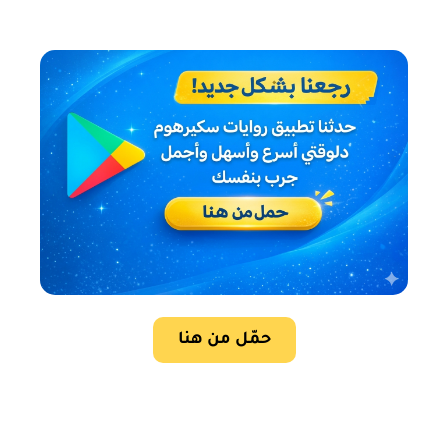
حمّل من هنا