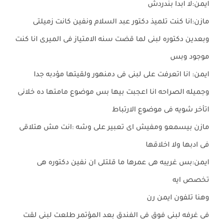
ايمن:لا ابدا بندردش
مازن:انا كنت تلميذ دكتور عبد السلام ونفين كانت زميلتى
وبعدين دكتوره لبنى لما قضت سنه الامتياز فى الميرى انا كنت
موجود وبس
ايمن: انا اتعرفت على لبنى فى دمنهور ولقيتها مؤدبه جدا
وجميله الصراحه انا اعجبت بيها بس موضوع مامتها ده خلانى
اتأخر شويه فى موضوع الارتباط
مازن بيسمعو ومفيش اى تعبير على وشه :انت مش هتلاقى
فى ادبها ولا اخلاقها
ايمن:بس غريبه هى عمرها ما قلتلى ان نفين دكتوره هى
تخصص ايه
وهنا تلفون ايمن رن
فى غرفه لبنى فوق فى الفندق بعد المؤتمر طلعت لبنى لقت