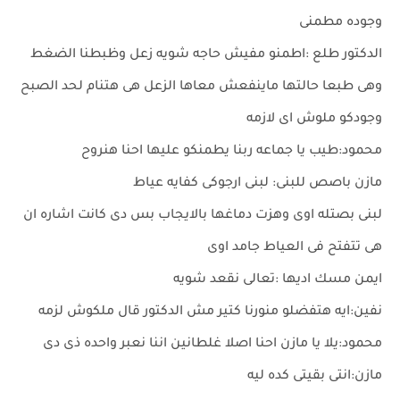
وجوده مطمنى
الدكتور طلع :اطمنو مفيش حاجه شويه زعل وظبطنا الضغط
وهى طبعا حالتها ماينفعش معاها الزعل هى هتنام لحد الصبح
وجودكو ملوش اى لازمه
محمود:طيب يا جماعه ربنا يطمنكو عليها احنا هنروح
مازن باصص للبنى: لبنى ارجوكى كفايه عياط
لبنى بصتله اوى وهزت دماغها بالايجاب بس دى كانت اشاره ان
هى تتفتح فى العياط جامد اوى
ايمن مسك اديها :تعالى نقعد شويه
نفين:ايه هتفضلو منورنا كتير مش الدكتور قال ملكوش لزمه
محمود:يلا يا مازن احنا اصلا غلطانين اننا نعبر واحده ذى دى
مازن:انتى بقيتى كده ليه