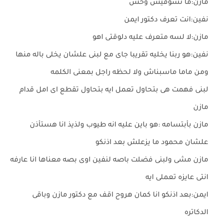
مازن:ما تشوفيش وحش
نفين:انت تعرف دكتور ايمن
مازن:لا لسه متعرف عليه دلوقتى اهو
نفين:هو ربنا يخليه تقريبا جاى مع لبنى علشان يخلى باله منها
ومن ماما ماسبناش ولا لحظه راجل بمعنى الكلمه
لبنى فهمت هى بتحاول تعمل ايه بتحاول تقطع اى امل قدام
مازن
مازن بأبتسامه :هو باين عليه انه طيوب ولذيذ انا هستأذن
علشان محمود ما يزعلش بعد اذنكو
مازن مشى ولبنى فضلت باصه لنفين اوى بصه معناها انا عارفه
انتى عايزه تعملى ايه
ايمن:بعد اذنكو انا كمان هروح اقف مع دكتور مازن وباقى
الدكاتره