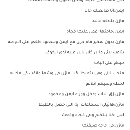
لبنى:ماما اغمى عليها ومش بتفوق ونبضها ضعيف
ايمن:انا طالعلك حالا
مازن بلهفه:مالها
ايمن :مامتها اغمى عليها فجأه
مازن بدون تفكير قام جرى مع ايمن ومحمود طلعو على الاوضه
بتاعت لبنى مازن كان باين عليه اوى الخوف
خبطو على الباب
فتحت لبنى وهى بتعيط لقت مازن فى وشها وقفت فى مكانها
لحظه وعنيهم اتلاقو
مازن زق الباب ودخل ووراه ايمن ومحمود
مازن:هاتيلى السماعات ايه اللى حصل بالظبط
لبنى :كنا بنتكلم وهى فجأه وقعت
مازن:فى حاجه ضيقتها