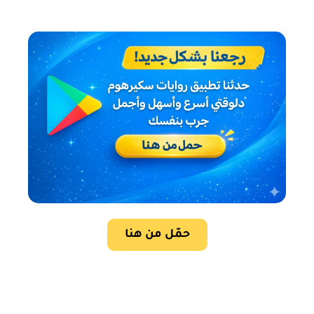
حمّل من هنا