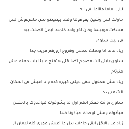
لبنى :ماما ماااماا فى ايه
حاولت لبنى ونفين يفوقوها وهما بيعيطو بس ماعرفوش لبنى
مسكت موبيلها وكان اخر واحد كلمها ايمن اتصلت بيه
فى بيت سلوى
زياد:ماما انا وصلت لعمتى وهروح ازورهم قريب جدا
سلوى:يابنى انت مصمم تضايقنى هتفتح علينا باب جهنم مش
هترتاح
زياد:مش معقول تبقى عيلتى كبيره كده وانا اعيش فى المكان
الشعبى ده
سلوى :وانت مفكر انهم اول ما يشوفوك هياخدوك بالحضن
هيأذوك ومش لوحدك هيأذونا كلنا
زياد:على الاقل ابقى حاولت بدل ما أعيش عمرى كله ندمان انى