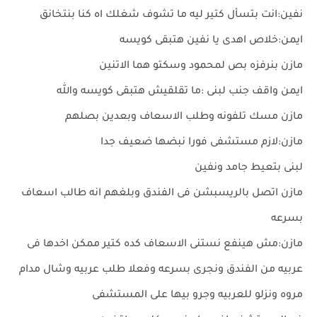
نفين:انت بتسأل كتير ليه ما تشوف شغلك اه كنا بنتخانق
ايمن:خلاص اهدى يا نفين هتبقى كويسه
مازن بنرفزه بص لمحمود وسكتو هما الاتنين
ايمن واقف جنب لبنى :ما تقلقيش هتبقى كويسه والله
مازن مسك تلفونه وطلب الاسعاف وبعدين بصلهم
مازن:لازم مستشفى فورا نبضها ضعيف جدا
لبنى بتعيط جامد ونفين
مازن اتصل بالريسبشن فى الفندق وبلغهم انه طالب اسعاف
بسرعه
مازن:مش هينفع نستنى الاسعاف كده كتير ممكن اخدها فى
عربيه من الفندق ونجرى بسرعه وفعلا طلب عربيه وشال مدام
مروه ونزلو للعربيه وجرو بيها على المستشفى