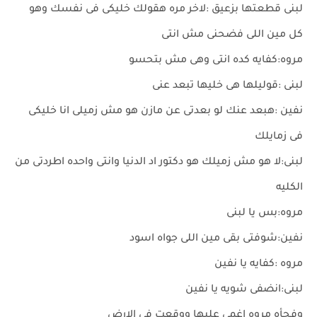
لبنى قطعتها بزعيق :لاخر مره هقولك خليكى فى نفسك وهو
كل مين اللى فضحنى مش انتى
مروه:كفايه كده انتى وهى مش بتحسو
لبنى :قوليلها هى خليها تبعد عنى
نفين :هبعد عنك لو بعدتى عن مازن هو مش زميلى انا خليكى
فى زمايلك
لبنى:لا هو مش زميلك هو دكتور اد الدنيا وانتى واحده اطردتى من
الكليه
مروه:بس يا لبنى
نفين:شوفتى بقى مين اللى جواه اسود
مروه :كفايه يا نفين
لبنى:انضفى شويه يا نفين
وفجأه مروه اغمى عليها ووقعت فى الارض