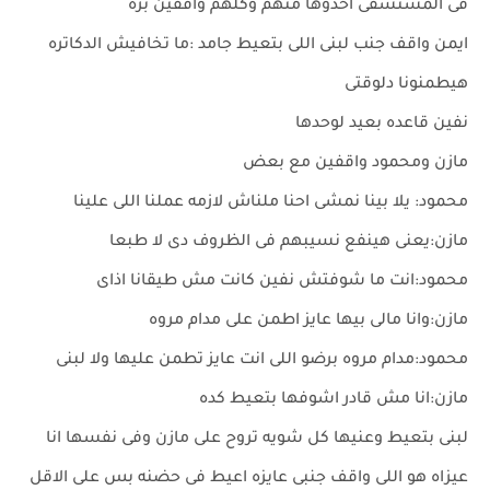
فى المستشفى اخدوها منهم وكلهم واقفين بره
ايمن واقف جنب لبنى اللى بتعيط جامد :ما تخافيش الدكاتره
هيطمنونا دلوقتى
نفين قاعده بعيد لوحدها
مازن ومحمود واقفين مع بعض
محمود: يلا بينا نمشى احنا ملناش لازمه عملنا اللى علينا
مازن:يعنى هينفع نسيبهم فى الظروف دى لا طبعا
محمود:انت ما شوفتش نفين كانت مش طيقانا اذاى
مازن:وانا مالى بيها عايز اطمن على مدام مروه
محمود:مدام مروه برضو اللى انت عايز تطمن عليها ولا لبنى
مازن:انا مش قادر اشوفها بتعيط كده
لبنى بتعيط وعنيها كل شويه تروح على مازن وفى نفسها انا
عيزاه هو اللى واقف جنبى عايزه اعيط فى حضنه بس على الاقل