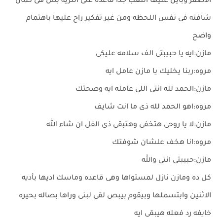
الاصفر وباين عليها التعب جدا قاعده على انتريه بس هى كمان
شافته فى نفس اللحظه ومن غير تفكير راح عليها باهتمام
واضح
مازن:ايه يا حبيبتى الف سلامه عليكى
مروه:ربنا يخليك يا مازن عامل ايه
مازن:الحمد لله انتى اللى عامله ايه وصحتك
مروه:اهو الحمد لله ذى ما انت شايف
مازن:لا يا روحى هتخفى وهتبقى ذى الفل ان شاء الله
مروه:انا هخف علشان شوفتك
مازن:حبيبتى انتى والله
كل ده ومازن نازل لمستواها وهى قاعده وماسك اديها بأديه
الاثنين وابتسملها وبيقوم بيبص لقى لبنى وراها بصاله بحيره
خايفه رد فعله هيبقى ايه