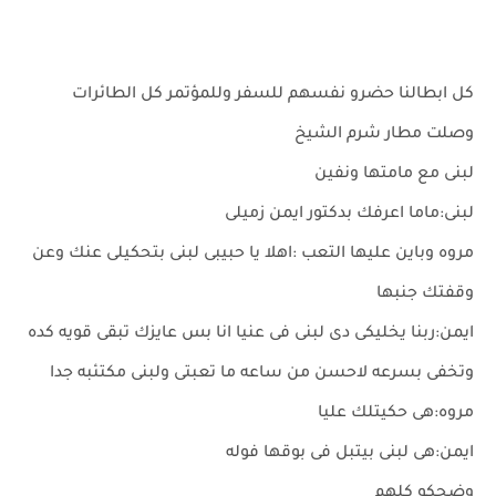
كل ابطالنا حضرو نفسهم للسفر وللمؤتمر كل الطائرات
وصلت مطار شرم الشيخ
لبنى مع مامتها ونفين
لبنى:ماما اعرفك بدكتور ايمن زميلى
مروه وباين عليها التعب :اهلا يا حبيبى لبنى بتحكيلى عنك وعن
وقفتك جنبها
ايمن:ربنا يخليكى دى لبنى فى عنيا انا بس عايزك تبقى قويه كده
وتخفى بسرعه لاحسن من ساعه ما تعبتى ولبنى مكتئبه جدا
مروه:هى حكيتلك عليا
ايمن:هى لبنى بيتبل فى بوقها فوله
وضحكو كلهم