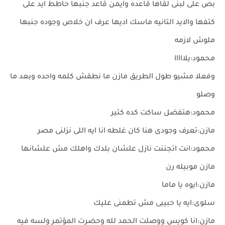
بص على لبنى لقاها قاعده وايمن قاعد جنبها حاطط ايد على
كتفها والايد التانيه ماسك اديها عرف ان خلاص وجوده جنبها
ملوش لازمه
محمود:يلااااا
وفعلا مشيو طول الطريق مازن ما نطقش كلمه واحده وبعد ما
وصلو
محمود:هتفضل ساكت كده كتير
مازن:تعرف وجودى هنا كان غلطه انا ايه اللى نزلنى مصر
محمود:انت اتجننت نازل علشان بلدك واهلك مش علشانها
مازن موبيله رن
مازن:ايوه يا ماما
سلوى:ايه يا حبيبى مش تطمنى عليك
مازن:انا كويس ووصلت الحمد لله وحضرت المؤتمر ولسه فيه