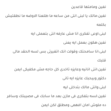
نفين ومامتها قاعدين
نفين:مالك يا لبنى انتى من ساعه ما طلعنا الاوضه ما نطقتيش
بكلمه
لبنى:اوعى تفكرى انا مش عارفه انتى بتعملى ايه
نفين:هكون بعمل ايه يعنى
لبنى:انا سامحتك وقولت انك اتغيرتى بس لسه الحقد مالى
قلبك
نفين:انتى انانيه وعايزه تاخدى كل حاجه مش مكفيكى ايمن
دكتور وبيحبك عايزه ايه تانى
لبنى:وانتى مالك بتدخلى ليه
نفين:لسه بتفكرى فى مازن بعد ما سابك فى مصيبتك وسافر
ده ملوش امان افهمى ومطلق لكن ايمن