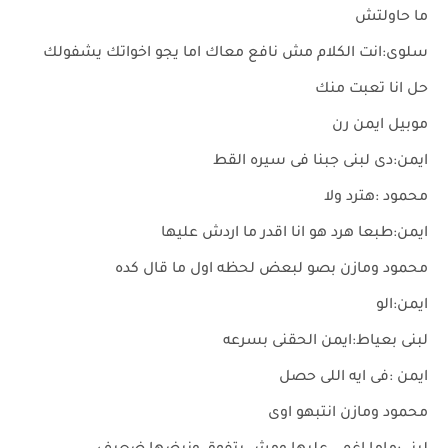
ما حاولتش
سلوى:انت الكلام مش نافع معاك اما يجو اخواتك يشفولك
حل انا تعبت منك
موبيل ايمن رن
ايمن:دى لبنى جبنا فى سيره القط
محمود :هترد ولا
ايمن:طبعا هرد هو انا اقدر ما اردش عليها
محمود ومازن بصو لبعض لحظه اول ما قال كده
ايمن:الو
لبنى بعياط:ايمن الحقنى بسرعه
ايمن :فى ايه اللى حصل
محمود ومازن انتبهو اوى