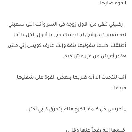
القوة صارخا :
_ رضيتي تبقى من الأول زوجة في السر وأنتِ اللي سعيتي
لده بنفسك دلوقتي لما حبيتك بقى يا أقول للكل يا أما
أطلقك، طبعا بتقوليها بثقة وإنتِ عارف كويس إني مش
هقدر أعيش من غير مش كدة.
أتت لتتحدث الا أنه ضربها ببعض القوة على شفتيها
مردفا :
_ أخرسي كل كلمة بتخرج منك بتحرق قلبي أكتر.
ضمها إليه رغماً عنها وقال :