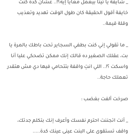
_ شايفة يا تيتا بيعمل معايا إيه؟!.. عشان كدة كنت
خايفة أقول الحقيقة كان طول الوقت تهديد وتعذيب
وقلة قيمة..
_ ما تقولي إني كنت بطفي السجاير تحت باطك بالمرة يا
بت، عقلك الصغير ده قالك إنك ممكن تضحكي عليا أنا
واسكت ؟!.. اللي انتِ واقفة بتتحامي فيها دي مش هتقدر
تعملك حاجة..
صرخت ألفت بغضب :
_ أنت اتجننت احترم نفسك وأعرف إنك بتكلم جدتك،
واقف تستقوي على البنت عيني عينك كدة.....