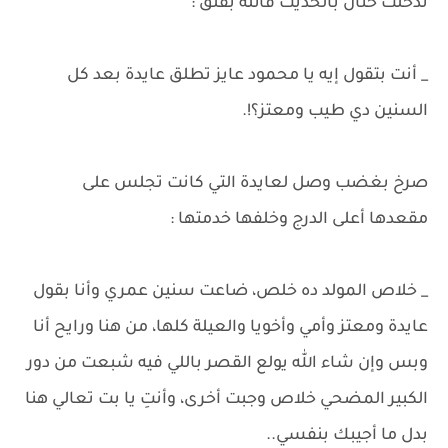
تدخلت حنان بالحديث قائلة بقلق :
_ أنت بتقول إيه يا محمود عايز تطلق عايدة بعد كل
السنين دي طيب ومعتز؟!.
صرخ بغضب وصل لعايدة التي كانت تجلس على
مقعدها أعلى الدرج وخلفها خدمتها :
_ خلاص المولد ده خلص، ضاعت سنين عمري وأنا بقول
عايدة ومعتز وأمي وأخويا والعيلة كلها، من هنا ورايح أنا
وبس وإن شاء الله يولع القصر باللي فيه شبعت من دور
الكبير المضحي خلاص وجبت أخرى، وأنتِ يا بت تعالي هنا
بدل ما أجيبك بنفسي..