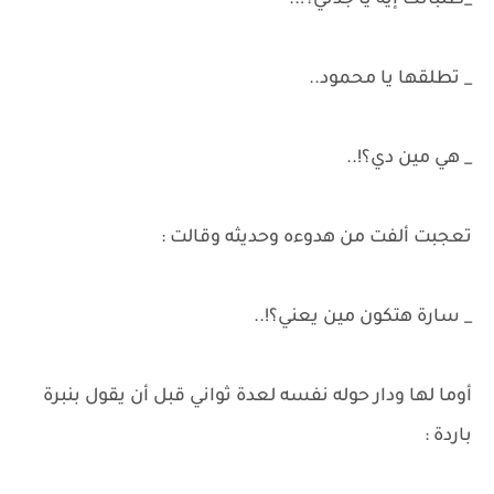
_طلباتك إيه يا جدتي؟!..
_ تطلقها يا محمود..
_ هي مين دي؟!..
تعجبت ألفت من هدوءه وحديثه وقالت :
_ سارة هتكون مين يعني؟!..
أوما لها ودار حوله نفسه لعدة ثواني قبل أن يقول بنبرة
باردة :