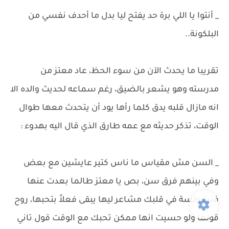
_ أنتوا يا اللي برة حد يفتح ليا بدل ما أحدف نفسي من
البلكونة..
تقريبا ما يحدث الآن من سوء الحظ، عاد معتز من
مدرسته وهو يشعر بالضيق، رغم سماعه لحديث والده الا
انه مازال قلبه يدق كلما رأها يود أن يتحدث معها طوال
الوقت، تذكر حديثه مع عمه طارق الذي قال اليه بهدوء :
_ السن مش مقياس ما ناس كتير عايشين مع بعض
وفي بينهم فرق سن، بص يا معتز طالما بعدت عنها
فترة ولسة في قلبك مشاعر ليها يبقى فعلاً بتحبها، روح
قولها ولو حسيت انها ممكن تحبك مع الوقت قول تاني