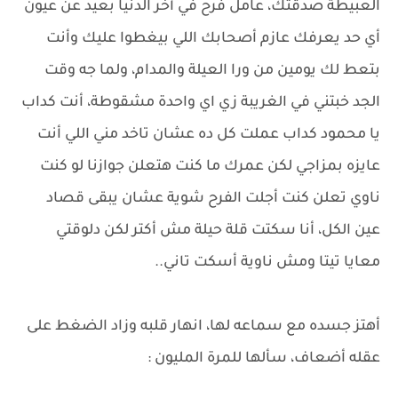
العبيطة صدقتك، عامل فرح في أخر الدنيا بعيد عن عيون
أي حد يعرفك عازم أصحابك اللي بيغطوا عليك وأنت
بتعط لك يومين من ورا العيلة والمدام، ولما جه وقت
الجد خبتني في الغريبة زي اي واحدة مشقوطة، أنت كداب
يا محمود كداب عملت كل ده عشان تاخد مني اللي أنت
عايزه بمزاجي لكن عمرك ما كنت هتعلن جوازنا لو كنت
ناوي تعلن كنت أجلت الفرح شوية عشان يبقى قصاد
عين الكل، أنا سكتت قلة حيلة مش أكتر لكن دلوقتي
معايا تيتا ومش ناوية أسكت تاني..
أهتز جسده مع سماعه لها، انهار قلبه وزاد الضغط على
عقله أضعاف، سألها للمرة المليون :