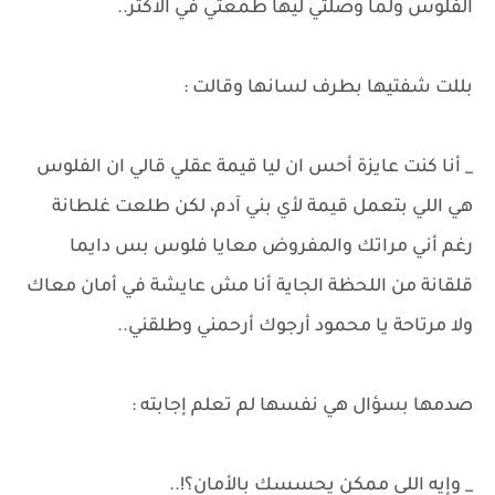
الفلوس ولما وصلتي ليها طمعتي في الاكتر..
بللت شفتيها بطرف لسانها وقالت :
_ أنا كنت عايزة أحس ان ليا قيمة عقلي قالي ان الفلوس
هي اللي بتعمل قيمة لأي بني آدم، لكن طلعت غلطانة
رغم أني مراتك والمفروض معايا فلوس بس دايما
قلقانة من اللحظة الجاية أنا مش عايشة في أمان معاك
ولا مرتاحة يا محمود أرجوك أرحمني وطلقني..
صدمها بسؤال هي نفسها لم تعلم إجابته :
_ وإيه اللي ممكن يحسسك بالأمان؟!..