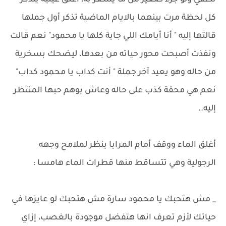
تطفي ولو جزء صغير من ما يشعر به، أغلق عينيه يتذكر
كل لحظة مرت بينهما بالايام الماضية تذكر أول جملها
قالتها إليه " أنا أيامك اللي جاية كلها يا محمود" نعم قالت
ونفذت أصبحت محور حياته من بعدها، ليضحك بسخرية
من حاله وهو يعيد آخر جملة " أنت كداب يا محمود كداب"
نعم هي محقة كذب على حاله وعاش بوهم حبها المنتظر
إليه..
أغلق الماء ووقف أمام المرايا ينظر لملامح وجهه
الرجولية وهي تتساقط منها قطرات الماء هامسا :
_ مش هتحبك يا محمود سارة مش هتحبك لو عايزها في
حياتك لأزم تعرف انها هتفضل موجودة بالغصب، إزاي