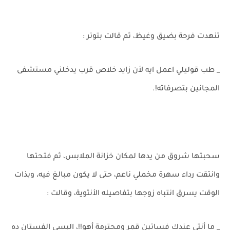
تنهدت فرحة بضيق وغيظ، ثم قالت بتوتر :
_ طب قوليلي اعمل ايه لأن زايد خلاص قرب يدخلني مستشفى
المجانين بتصرفاته!.
سحبتها شروق من يدها لمكان خزانة الملابس، ثم فتحتها
وانتقت رداء سهرة مخملي ناعم، حتى لا يكون مبالغ فيه، وبذات
الوقت يسرق انتباه زوجها بتفاصيله الأنثوية، وقالت :
_ ما أنتي عندك فساتين قمر ومحترمة أهو!!، البسي الفستان ده