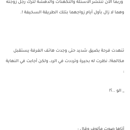
وربما الآن تنتشر الاسئلة والتكهنات والدهشة لترك رجل زوجته
وهما لا زال بأول أيام زواجهما بتلك الطريقة السخيفة !.
تنهدت فرحة بضيق شديد حتى وجدت هاتف الغرفة يستقبل
مكالمة!، نظرت له بحيرة وترددت في الرد، ولكن أجابت في النهاية
:
_ الو ..؟!
أتاها صوتٍ مألوف وقال :