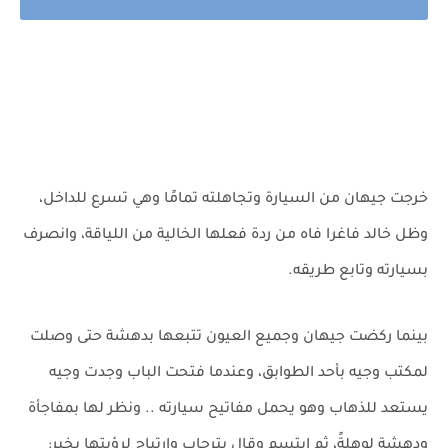
خرجت جيهان من السيارة وتجاهلته تمامًا وهي تسرع للداخل،
وظل خالد فاغرا فاه من ردة فعلها الخالية من اللياقة، وانصرف
بسيارته وتابع طريقه.
بينما ركضت جيهان وجميع العيون تتبعها بدهشة حتى وصلت
لمكتب وجيه بأحد الطوابق، وعندما فتحت الباب وجدت وجيه
يستعد للذهاب وهو يحمل مفاتيح سيارته .. ونظر لها بمفاجأة
ودهشة لوهلةً، ثم ابتسم وقال بترحاب وارتياح لرؤيتها بخير: