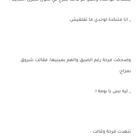
بكلمات مواساة ودعم، ثم قالت بمرح كي تحول مجرى الحديث :
_ انا متنكدة لوحدي ما تقلقيش.
وضحكت فرحة رغم الضيق والهم بعينيها، فقالت شروق
بمزاح:
_ ليه بس يا بومة !.
تنهدت فرحة وقالت :