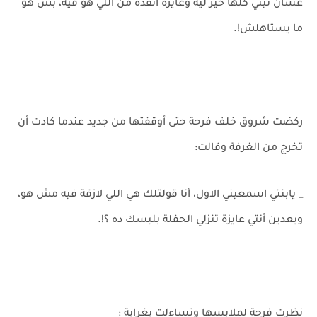
عشان نيتي كلها خير ليه وعايزة أنقذه من اللي هو فيه، بس هو
ما يستاهلش!.
ركضت شروق خلف فرحة حتى أوقفتها من جديد عندما كادت أن
تخرج من الغرفة وقالت:
_ يابنتي اسمعيني الاول، أنا قولتلك هي اللي لازقة فيه مش هو،
وبعدين أنتي عايزة تنزلي الحفلة بلبسك ده ؟!.
نظرت فرحة لملابسها وتساءلت بغرابة :