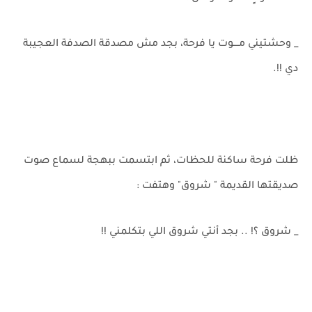
_ وحشتيني مــــوت يا فرحة، بجد مش مصدقة الصدفة العجيبة
دي !!.
ظلت فرحة ساكنة للحظات، ثم ابتسمت ببهجة لسماع صوت
صديقتها القديمة " شروق" وهتفت :
_ شروق ؟! .. بجد أنتي شروق اللي بتكلمني !!