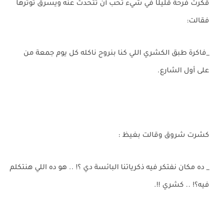
قكرت فرحة قليلًا في شيء تحب أن تتحدث عنه ويسرق توترها
فقالت:
_فاكرة طبق الكشري اللي كنا بنروح ناكله كل يوم جمعة من
على أول الشارع.
كشرت شروق وقالت بغيظ :
_ ده مكان نفتكر فيه ذكرياتنا البائسة دي ؟! .. هو ده اللي هنتكلم
فيه؟! .. كشري !!.