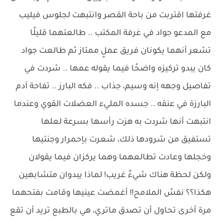
غرفتها اقتربت من باحة القصر وانتبهت لجلوس فيليب
مع المدعو جواد في غرفة المكتب .. طالعتهما قليلًا
تشعر أنهما يكونان فريق عملٍ ممتاز ثم طالعت جواد
كان يبدو تركيزه واضحًا فيما يقوله عمها .. شردت في
تفاصيل وجهه إنه وسيم، جذاب .. فكه البارز .. تفاحة آدم
البارزة في عنقه .. جسده المليء العضلات القوي وعندما
انتبهت أنها شردت به هزت رأسها بسرعة لعلها
تستفيق من شرودها ذلك، شعرت بإحمرار وجنتيها
وخجلها وعادت تطالعهما وهما يركزان فيما يقولان
ولكن لحظة هناك شيءٌ غريب! لماذا يبدوان متشابهين
هكذا؟؟ نفسُ الملامح!! أغمضت عينيها وقامت بفتحهما
مرة أخرى تحاول أن تصدق ماتري، هي بالطبع تريد أن تقع