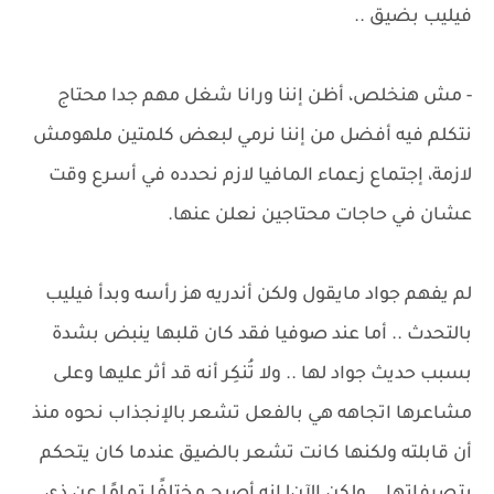
فيليب بضيق ..
- مش هنخلص، أظن إننا ورانا شغل مهم جدا محتاج
نتكلم فيه أفضل من إننا نرمي لبعض كلمتين ملهومش
لازمة، إجتماع زعماء المافيا لازم نحدده في أسرع وقت
عشان في حاجات محتاجين نعلن عنها.
لم يفهم جواد مايقول ولكن أندريه هز رأسه وبدأ فيليب
بالتحدث .. أما عند صوفيا فقد كان قلبها ينبض بشدة
بسبب حديث جواد لها .. ولا تُنكِر أنه قد أثر عليها وعلى
مشاعرها اتجاهه هي بالفعل تشعر بالإنجذاب نحوه منذ
أن قابلته ولكنها كانت تشعر بالضيق عندما كان يتحكم