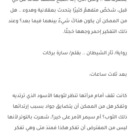
بتصرفاتها .. ولكن الآن! إنه أصبح مختلفًا تمامًا عن ذي
قبل، شخصٌ متفهمٌ كثيرًا يتحدث بعقلانية وهدوء .. هل
من الممكن أن يكون هناكَ شيءٌ بينهما فيما بعد؟ وعند
ذلك التفكير إحمر وجهها خجلًا.
رواية/ ثأر الشيطان .. بقلم/ سارة بركات
بعد ثلاث ساعات:
كانت تقف أمام مرآتها تنظر لثوبها الأسود الذي ترتديه
وتفكر هل من الممكن أن يتضايق جواد بسبب إرتدائها
ذلك الثوب؟ أم سيمر الأمر على خير؟، شعرت بالتوتر لأنها
ليس من المفترض أن تفكر هكذا فمنذ متى وهي تفكر