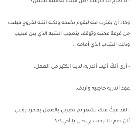
- يا صاح لم أعرفك!! هل قمت بعملية تجميل؟
وكاد أن يقترب منه ليقوم بضمه ولكنه انتبه لخروج فيليب
من غرفة مكتبه وتوقف يتعجب الشبه الذي بين فيليب
وذلك الشاب الذي أمامه ..
- أرى أنكَ أتيت أندريه، لدينا الكثير من العمل.
عقِدَ أندريه حاجبيه وأردف:
- لقد غبتُ عنك لشهر ثم تخبرني بالعمل بمجرد رؤيتي،
ألن تقم بالترحيب بي حتى يا أخي؟؟؟