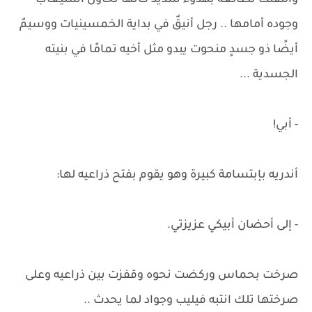
والتفتت تطالعه بهدوء شديد كأنها تحاول استيعاب
وجوده أمامها .. رجل أنيقٌ في بداية الخمسينيات ووسيمٌ
أيضًا ذو جسدٍ منحوت يبدو مثل أخيه تمامًا في بنيته
الجسدية ...
- أبي!
أندريه بإبتسامة كبيرة وهو يقوم بفتح ذراعيه لها:
- إلى أحضان أبيكي عزيزتي.
صرخت بحماس وركضت نحوه وقفزت بين ذراعيه وعلى
صرختها تلك انتبه فيليب وجواد لما يحدث ..