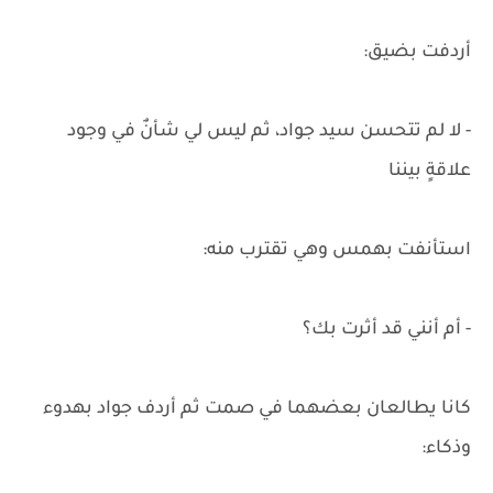
أردفت بضيق:
- لا لم تتحسن سيد جواد، ثم ليس لي شأنٌ في وجود
علاقةٍ بيننا
استأنفت بهمس وهي تقترب منه:
- أم أنني قد أثرت بك؟
كانا يطالعان بعضهما في صمت ثم أردف جواد بهدوء
وذكاء: