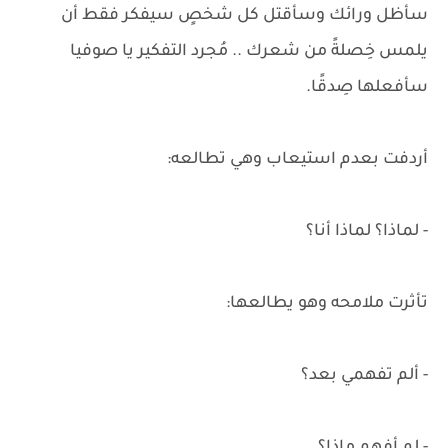
سأظل ورائك وسأقتل كل شخصٍ سيفكر فقط أن
يلمس خِصلةً من شعرك .. مُجرد التفكير يا صوفيا
سأفعلها صِدقًا.
أردفت بعدم استيعاب وهي تطالعه:
- لماذا؟ لماذا أنا؟
تأثرت ملامحه وهو يطالعها:
- ألم تفهمي بعد؟