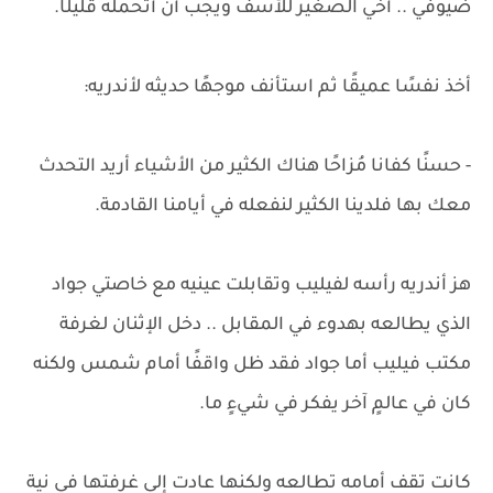
ضيوفي .. أخي الصغير للأسف ويجب أن أتحمله قليلًا.
أخذ نفسًا عميقًا ثم استأنف موجهًا حديثه لأندريه:
- حسنًا كفانا مُزاحًا هناك الكثير من الأشياء أريد التحدث
معك بها فلدينا الكثير لنفعله في أيامنا القادمة.
هز أندريه رأسه لفيليب وتقابلت عينيه مع خاصتي جواد
الذي يطالعه بهدوء في المقابل .. دخل الإثنان لغرفة
مكتب فيليب أما جواد فقد ظل واقفًا أمام شمس ولكنه
كان في عالمٍ آخر يفكر في شيءٍ ما.
كانت تقف أمامه تطالعه ولكنها عادت إلى غرفتها في نية