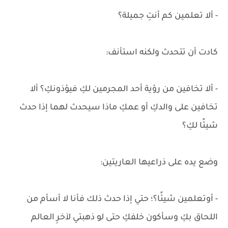
- ألا تعلمين كم أنتِ جميلة؟
كادت أن تتحدث ولكنه استأنف:
- ألا تخافين من رؤية أحد المجرمين لكِ فيؤذونكِ؟ ألا
تخافين على والدكِ أو عمكِ ماذا سيحدث لهما إذا حدث
شيئًا لكِ؟
وضع يده على ذراعيها العاريتين:
- أوتعلمين شيئًا؟؛ حتي إذا حدث ذلك فأنا لا أسأم من
اللحاق بكِ وسأكون خلفكِ حتى لو ذهبتي لآخرِ العالم