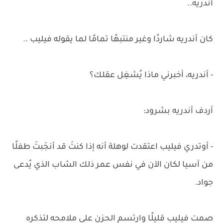
أندريه..
كان أندريه شاردًا وغير منتبهًا تمامًا لما يقوله فيليب ..
- أندريه، أخبرني ماذا يُشغِل عقلك؟
أردف أندريه بشرود:
- أوتدري فيليب اعتقدت لوهلة أنه إذا كنتَ قد أنجَبتَ طفلًا
من آسيا لكان الآن في نفس عمر ذلك الشاب الذي يُدعى
جواد.
صمت فيليب قليلًا وارتسم الحزن على ملامحه لتذكره