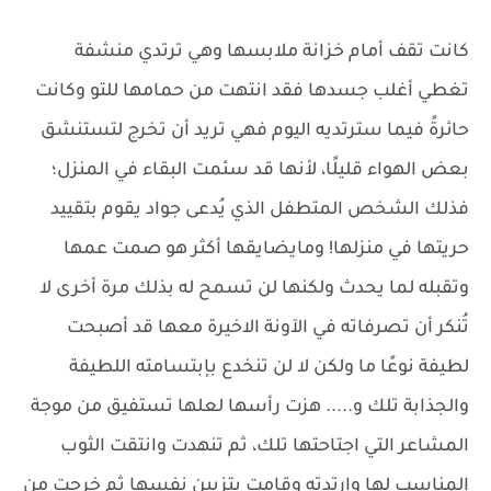
كانت تقف أمام خزانة ملابسها وهي ترتدي منشفة
تغطي أغلب جسدها فقد انتهت من حمامها للتو وكانت
حائرةً فيما سترتديه اليوم فهي تريد أن تخرج لتستنشق
بعض الهواء قليلًا، لأنها قد سئمت البقاء في المنزل؛
فذلك الشخص المتطفل الذي يُدعى جواد يقوم بتقييد
حريتها في منزلها! ومايضايقها أكثر هو صمت عمها
وتقبله لما يحدث ولكنها لن تسمح له بذلك مرة أخرى لا
تُنكر أن تصرفاته في الآونة الاخيرة معها قد أصبحت
لطيفة نوعًا ما ولكن لا لن تنخدع بإبتسامته اللطيفة
والجذابة تلك و..... هزت رأسها لعلها تستفيق من موجة
المشاعر التي اجتاحتها تلك، ثم تنهدت وانتقت الثوب
المناسب لها وارتدته وقامت بتزيين نفسها ثم خرجت من