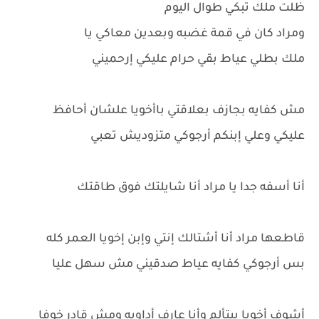
ظلت ملك تبكي طوال اليوم
ومراد كان في قمة غضبه وبعدين معاكي يا
ملك بطلي عياط بقي حرام عليكي إرحميني
مش كفايه بجازف بعلاقتي باأخويا علشان أحافظ
عليكي وعلي إبنكم أرجوكي متزوديش تعبي
أنا أسفه جدا يا مراد أنا شايلتك فوق طاقتك
قاطعها مراد أنا أشتالك إنتي وإبن إخويا العمر كله
بس أرجوكي كفايه عياط صدقيني مش سهل عليا
أشوف أخويا بيتألم وأنا عارف أداويه ومش قادر خوفا