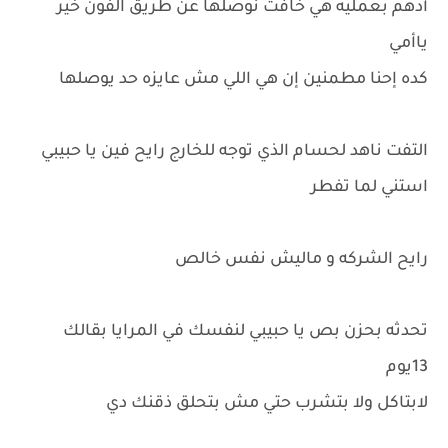
أدهم بعمليه هي خافت نوصلها عن طريق الفون خير
ياأمي
كده إحنا مطمنين إن هي اللي مش عايزه حد يوصلها
التفت ناهد لحسام الذي توجه للخارج رايح فين يا حبيبي
استني لما تفطر
رايح الشركه و ماليش نفس خالص
تحدثه بحزن بص يا حبيبي لنفسك في المرايا بقالك
13يوم
لابتاكل ولا بتشرب حتي مش بتحلق ذقنك دي