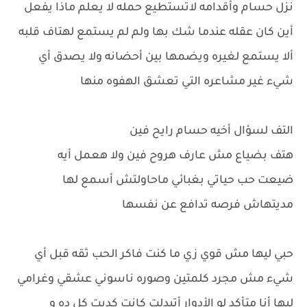
نزل حسام وأقدامه لاتستطيع حمله لا يعلم ماذا يفعل
أين كان عقله عندما شك بها ولم لم يستمع لهتاف قلبه
ألا يستمع لغيره ويضمها بين أحضانه ولا يصدق أي
شيء غير مشاعره التي تعشق الهفوه منها
التف لسؤال أخيه حسام رايح فين
هتف بضياع مش عارف هروح فين ولا هعمل أيه
ضيعت حب حياتي بغبائي ماحاولتش أسمع لها
مديتهاش فرصه تدافع عن نفسها
حبي ليها مش قوي زي ما كنت فاكر الحب ثقه قبل أي
شيء مش مجرد كلمتين وصوره ناسوني عشقي وغرامي
ليها أنا متأكد لو الأدوار أتبدلت كانت كدبت كل ده و