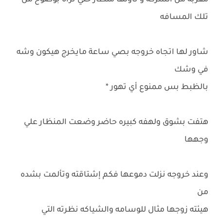
مقربه من الشركه و ناولها منظار حتي تراه بوضوح من
تلك المسافه
شاور لها اتجاه خروجه بصي ساعة مايخرج هيكون وشه
في وشك
بالظبط بس ممنوع أي تهور *
هتفت بشوق ولهفه كبيره حاضر وضعت المنظار علي
وجهها
وعند خروجه نزلت دموعها فكم إشتاقته وتألمت بشده
من
هيئته زوجها مثال للوسامه والشياكه نظرته التي