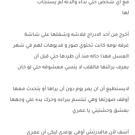
مع أي شخص حتي نداء والدته لم يستجاب
لها
أخرج من أحد الادراج فلاشه وشغلها علي شاشة
غرفه نومه كانت تحتوي صور و فديوهات لهم في شهر
العسل فهذا حاله منذ أن طردها حتي قبل أن
يعرف برائتها فالقلب لا ينسي معشوقه حتي لو خان
لايستطيع أن ان يمر يوم دون أن يراها أو يتحدث معها
أوقف صورتها وهي تبتسم ببراءه وحرك يده علي وجهها
بعشق وحشتيني يا عمري
أسف لأن ماقدرتش أوفي بوعدي ليكي أن عمري