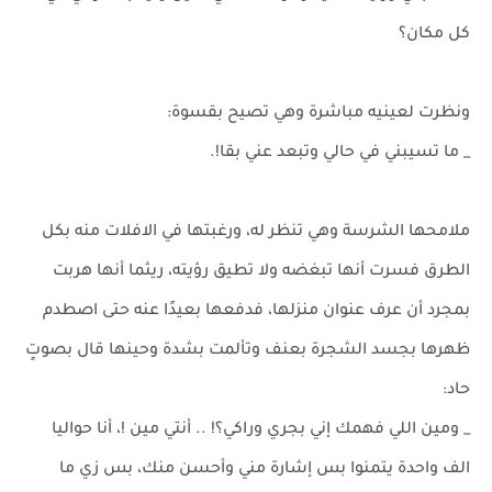
كل مكان؟
ونظرت لعينيه مباشرة وهي تصيح بقسوة:
_ ما تسيبني في حالي وتبعد عني بقا!.
ملامحها الشرسة وهي تنظر له، ورغبتها في الافلات منه بكل
الطرق فسرت أنها تبغضه ولا تطيق رؤيته، ريثما أنها هربت
بمجرد أن عرف عنوان منزلها، فدفعها بعيدًا عنه حتى اصطدم
ظهرها بجسد الشجرة بعنف وتألمت بشدة وحينها قال بصوتٍ
حاد:
_ ومين اللي فهمك إني بجري وراكي؟! .. أنتي مين !، أنا حواليا
الف واحدة يتمنوا بس إشارة مني وأحسن منك، بس زي ما