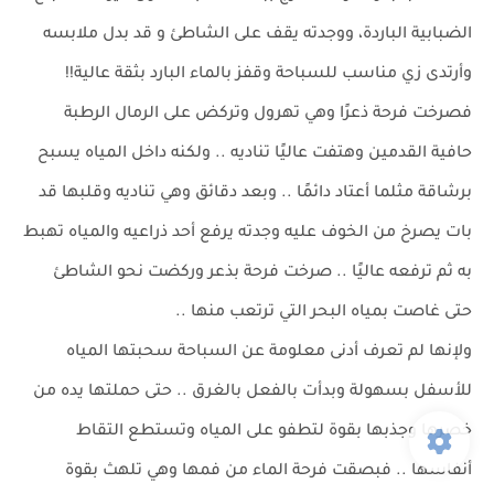
الضبابية الباردة، ووجدته يقف على الشاطئ و قد بدل ملابسه
وأرتدى زي مناسب للسباحة وقفز بالماء البارد بثقة عالية!!
فصرخت فرحة ذعرًا وهي تهرول وتركض على الرمال الرطبة
حافية القدمين وهتفت عاليًا تناديه .. ولكنه داخل المياه يسبح
برشاقة مثلما أعتاد دائمًا .. وبعد دقائق وهي تناديه وقلبها قد
بات يصرخ من الخوف عليه وجدته يرفع أحد ذراعيه والمياه تهبط
به ثم ترفعه عاليًا .. صرخت فرحة بذعر وركضت نحو الشاطئ
حتى غاصت بمياه البحر التي ترتعب منها ..
ولإنها لم تعرف أدنى معلومة عن السباحة سحبتها المياه
للأسفل بسهولة وبدأت بالفعل بالغرق .. حتى حملتها يده من
خصرها وجذبها بقوة لتطفو على المياه وتستطع التقاط
أنفاسها .. فبصقت فرحة الماء من فمها وهي تلهث بقوة