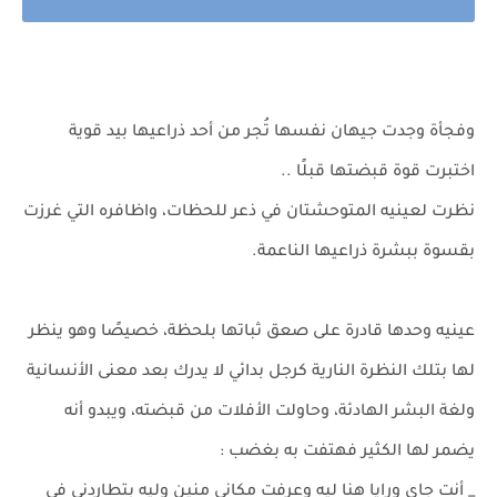
وفجأة وجدت جيهان نفسها تُجر من أحد ذراعيها بيد قوية
اختبرت قوة قبضتها قبلًا ..
نظرت لعينيه المتوحشتان في ذعر للحظات، واظافره التي غرزت
بقسوة ببشرة ذراعيها الناعمة.
عينيه وحدها قادرة على صعق ثباتها بلحظة، خصيصًا وهو ينظر
لها بتلك النظرة النارية كرجل بدائي لا يدرك بعد معنى الأنسانية
ولغة البشر الهادئة، وحاولت الأفلات من قبضته، ويبدو أنه
يضمر لها الكثير فهتفت به بغضب :
_ أنت جاي ورايا هنا ليه وعرفت مكاني منين وليه بتطاردني في