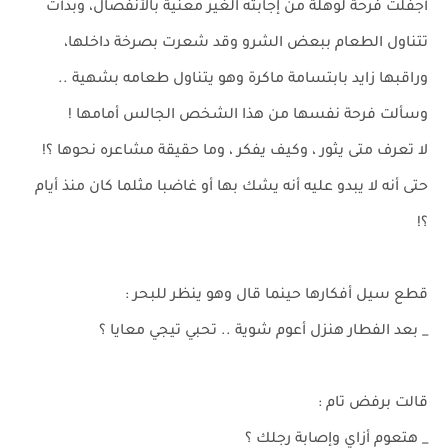
أجفلت فرحة لوهلة من إجابته الغير معنية بالأنفصال، وبدأت
تتناول الطعام ببعض الشرو وقد شعرت بصرخة داخلها،
وراقبها زايد بابتسامة ماكرة وهو يتناول طعامه بشهية ..
وسألت فرحة نفسها من هذا الشخص الجالس أمامها !
لا تعرف متى يثور ، وكيف يفكر ، وما حقيقة مشاعره نحوها ؟!
حتى أنه لا يبدو عليه أنه يشك بها أو غاضبا مثلما كان منذ أيام
؟!
قطع سيل أفكارها حينما قال وهو ينظر للبحر :
_ بعد الفطار هنزل أعوم شوية .. تحبي تيجي معايا ؟
قالت برفض تام :
_ هتعوم أزاي وإصابة رجلك ؟