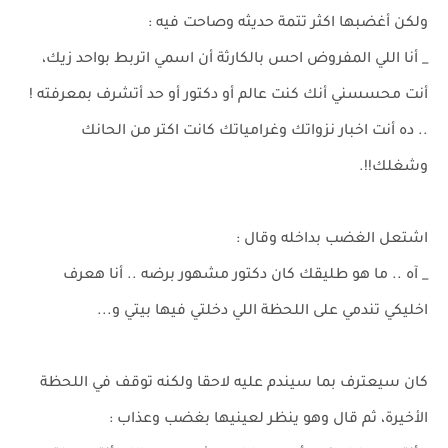
ولكن أغضبها اكثر تتمة حديثه وصاحت فيه :
_ أنا اللي المفروض احس بالكارثة أن اسمي اتربط بواحد زيك،
أنت محسسني أنك كنت عالم أو دكتور أو حد أتشرف بمعرفته !
.. ده أنت اخبار نزواتك وغرامياتك كانت اكتر من الحانك
وشغلك!!.
اشتعل الغضب بداخله وقال :
_ آه .. ما هو طليقك كان دكتور مشهور برضه .. أنا هعرف
اخليكي تندمي على اللحظة اللي دخلتي فيها بيتي و...
كان سيعترف بما سيندم عليه لاحقا ولكنه توقف في اللحظة
الأخيرة، ثم قال وهو ينظر لعينيها بغضب وعذاب :