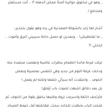
_ وهو في مخلوق حوالينا أصلًا ممكن أندهله ؟! .. أنت مستهتر
ومندفع !.
أشار لها زايد بالشوكة المعدنية في يده وهو يقول بتحذير :
_ ما تغلطيش! .. وبعدين لو حصل حاجة سيبيني أغرق وأموت ..
ارتحتي ؟!
تركت فرحة مائدة الطعام بنظرات غاضبة ونهضت مبتعدة عنه
ودخلت غرفة النوم من جديد وهي تتنفس بعصبية وبعض
الخوف .. واعتقدت أنه سيأتي خلفها ولكنه لم يفعل !
بل بعد دقائق انتبهت لصوت باب يُغلق!
فأرتجف خائفة واسرعت نزولا وقلبها يخفق بقوة من الخوف، ثم
فتحت الباب ونظرت للخارج ببحث، فقابلتها أول خيوط الصباح