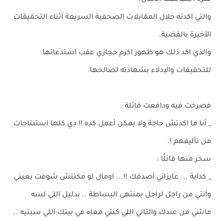
فترة أختفائهما الأثنان.
والتي اكدته خلال المقابلات الصحفية السريعة أثناء التحقيقات
الأخيرة بالقضية.
والذي اكد ذلك هو ظهور اكرم حجازي عقب استدعائها
للتحقيقات والإدلاء بشهادته لصالحها.
فصرخت فيه ودافعت قائلة :
_ أنا ما اكدتش حاجة ولا يمكن أعمل كده !! دي كلها استنتاجات
من تأليفهم !.
سخر منها قائلًا :
_ كدابة ... عايزاني أصدقك !!... اومال لو مكنتش شوفت بعيني
وأنتي من راجل لراجل بمنتهى البساطة .. بدليل اللي لسه
ماشي من عندك والتاني اللي كنتي معاه في بيتك اللي سبتيه ..