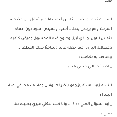
هكذا !
اسرعت نحوه والغيظ ينهش أعصابها ولم تغفل عن مظهره
المربك وهو يرتطي بنطالا أسود وقميص اسود دون أكمام
بنفس اللون، والذي أبرز بوضوح قده الممشوق وعرض كتفيه
وعضلاته البارزة، مما جعله فاتنا وساحرًا بذلك المظهر ..
وصاحت به بغضب :
_ اكيد أنت اللي جبتني هنا ؟!
ابتسم زايد باستفزاز وهو ينظر لها وقال وعاد مندمجا في إعداد
البيتزا :
_ إيه السؤال الغبي ده ؟! .. وأنا كنت هخلي غيري يجيبك هنا
يعني ؟!