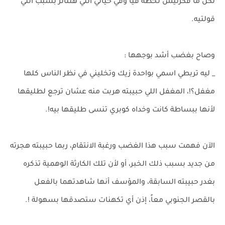
لكن ما فكرتيش لحظة فيا وفي حياتي اللي هتتأثر بسبب اللي
قولتيه.
وصاح بغضب أشد بوجهها :
_ ليه تربطي اسمي بواحدة زيك وتخليني في نظر الناس كلها
مغفل؟!، المغفل اللي حبيبته هربت منه عشان ترجع لطليقها
لأنها ببساطة كانت وخداه كوبري تنسى طليقها بيه!.
الآن فهمت سبب هذا الغضب ورغبة الانتقام، ربما حبيبته هجرته
من جديد بسبب ذلك الخبر، أو لأن تلك الكارثة الوهمية تذكره
بغدر حبيبته السابقة، والمؤسف أنها شاهدتهما بالفعل
بالقصر الجنوبي معاً، إذن أي تكهنات ستصدقها بسهولة !.