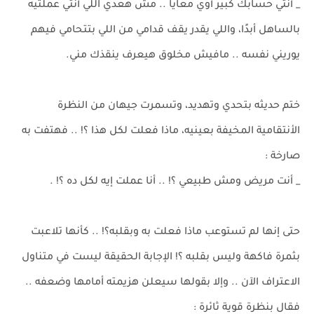
_ أنتي حسابك كبير أوي معايا .. مش هعدي اللي أنتي عملتيه
بالساهل أبدًا، واللي يقدر يقف قدامي من اللي بتتحامي فيهم
يوريني نفسه .. مافيش مخلوق هيعرف ينقذك مني.
ختم حديثه بتحدي وتهديد، وتسمرت جيهان من النظرة
الأنتقامية المخيفة بعينيه، ماذا فعلت لكل هذا ؟! .. فهتفت به
صارخة :
_ أنت مريض ومش طبيعي ؟! .. أنا عملت إيه لكل ده ؟! .
حتى إنها لم تستوعب ماذا فعلت به وبقلبه؟! .. كأنها تلاعبت
بثمرة فاكهة وليس بقلبه ؟! الإجابة الحقيقة ليست في متناول
الاعتراف الآن .. وإلا بقولها سيعلن هزيمته أمامها وضعفه ..
فقال بنظرة قوية ثائرة :