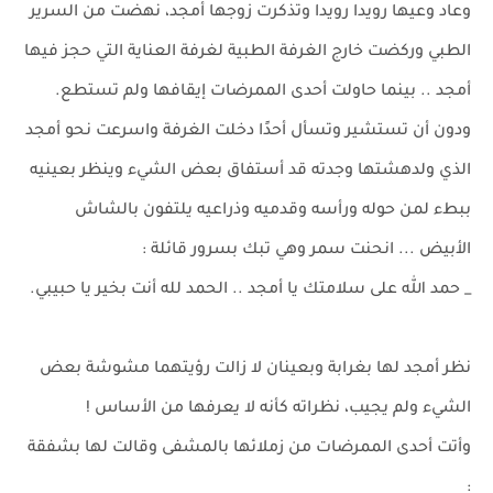
وعاد وعيها رويدا رويدا وتذكرت زوجها أمجد، نهضت من السرير
الطبي وركضت خارج الغرفة الطبية لغرفة العناية التي حجز فيها
أمجد .. بينما حاولت أحدى الممرضات إيقافها ولم تستطع.
ودون أن تستشير وتسأل أحدًا دخلت الغرفة واسرعت نحو أمجد
الذي ولدهشتها وجدته قد أستفاق بعض الشيء وينظر بعينيه
ببطء لمن حوله ورأسه وقدميه وذراعيه يلتفون بالشاش
الأبيض ... انحنت سمر وهي تبك بسرور قائلة :
_ حمد الله على سلامتك يا أمجد .. الحمد لله أنت بخير يا حبيبي.
نظر أمجد لها بغرابة وبعينان لا زالت رؤيتهما مشوشة بعض
الشيء ولم يجيب، نظراته كأنه لا يعرفها من الأساس !
وأتت أحدى الممرضات من زملائها بالمشفى وقالت لها بشفقة
: