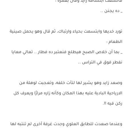
فأتسعت ابتسامة زايد وقال بغمزة :
_ ده يجنن ..
تورد خديها وابتسمت بحياء وارتباك، ثم قال وهو يحمل صينية
الطعام :
_ بما أن خلاص الصبح هيطلع فنعتبر ده فطار .. تعالي معايا
نفطر فوق في التراس ..
وصعد زايد وهو يشير لها لتأت خلفه، وتعجبت لوهلة من
الارياحية البادية عليه بهذا المكان وكأنه زاره مرارًا ويعرف كل
ركن فيه !!.
وعندما صعدت للطابق العلوي وجدت غرفة أخرى لم تنتبه لها