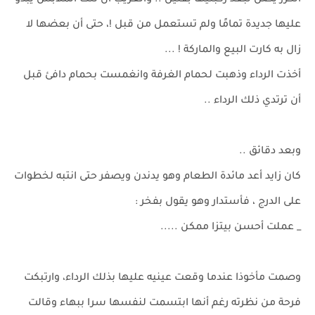
الكرز يصل لبعد ركبتيها بقليل .. والغريب أن تلك الملابس يبدو
عليها جديدة تمامًا ولم تستعمل من قبل !، حتى أن بعضها لا
زال به كارت البيع والماركة ! ...
أخذت الرداء وذهبت لحمام الغرفة وانغمست بحمام دافئ قبل
أن ترتدي ذلك الرداء ..
وبعد دقائق ..
كان زايد أعد مائدة الطعام وهو يدندن ويصفر حتى انتبه لخطوات
على الدرج ، فأستدار وهو يقول بفخر :
_ عملت أحسن بيتزا ممكن .....
وصمت مأخوذا عندما وقعت عينيه عليها بذلك الرداء، وارتبكت
فرحة من نظرته رغم أنها ابتسمت لنفسها سرا ببهاء وقالت