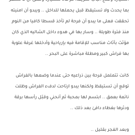
السيارة وفتح الباب سريعا، ثم عاد للسيارة وتمنى أن لا تشعر
بما يحدث ولا تستيقظ قبل يحملها للداخل .. ويبدو أن امنيته
تحققت فعلى ما يبدو أن فرحة لم تأخذ قسطا كافيا من النوم
منذ فترة طويلة .. وسار بها في هدوء داخل الشاليه الذي كان
مؤثث بأثاث مناسب للإقامة فيه بإرياحية وأدخلها غرفة علوية
بها فراش كبير ومطلة مباشرة على البحر ..
كانت تتململ فرحة بين ذراعيه حتى عندما وضعها بالفراش
توقع أن تستيقظ ولكنها يبدو ارتاحت لدفء الفراش وظلت
نائمة بعمق .. ابتسم لها بمحبة ثم أنحني وقبّل رأسها برقة
ودثرها بغطاء دافئ بعد ذلك ..
وبعد الفجر بقليل ..