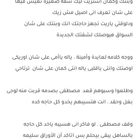
وبنتك وكمان اشتريت ليك شقه صغيرة تعيش فيها
على شان تعرف انى اصيل مش زيك
ودلوقتي ياريت تجهز حاجتك انك وبنتك على شان
السواق هيوصلك لشقتك الجديدة
ووجه كلامه لعايدة وأمينة . ياله ياأمى على شان اوريكى
اوضتك وانتى ياقلبى ياله انتى كمان على شان ترتاحي
وطلعوا وسبوهم قعد مصطفى بصدمه قربت منه لوجى
بغل وحقد . انت هتسيبهم يخدو كل حاجه كده
وقف مصطفى . لو فاكر انى هسيبه ياخد كل حاجه
بالساهل يبقى بيحلم بس اتاكد أن الأوراق سليمه