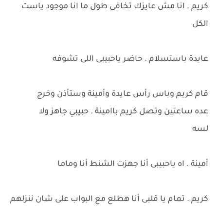
كريم . انا مش عايزك تخافى طول ما انا موجود ياست
الكل
عايدة باستسلام . حاضر ياحبيبى اللى تشوفه
قام كريم وباس رأس عايدة وأمينة وستأذن وخرج
عده ساعتين وتصل كريم باامينة . حبيبي جاهز ولا
لسه
أمينة . اه ياحبيبى أنا جهزت الشنط أنا وماما
كريم . تمام يا قلبى أنا هطلع مع البواب على شان ننزلهم