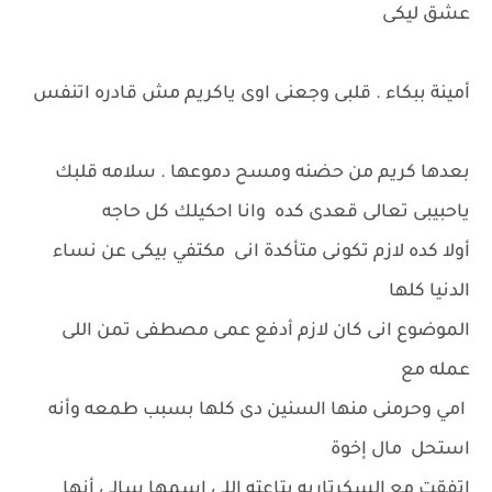
عشق ليكى
أمينة ببكاء . قلبى وجعنى اوى ياكريم مش قادره اتنفس
بعدها كريم من حضنه ومسح دموعها . سلامه قلبك
ياحبيبى تعالى قعدى كده وانا احكيلك كل حاجه
أولا كده لازم تكونى متأكدة انى مكتفي بيكى عن نساء
الدنيا كلها
الموضوع انى كان لازم أدفع عمى مصطفى تمن اللى
عمله مع
امي وحرمنى منها السنين دى كلها بسبب طمعه وأنه
استحل مال إخوة
اتفقت مع السكرتاريه بتاعته اللى إسمها سالى أنها