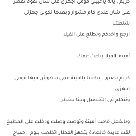
كريم . ياله ياحبيبي قومى اجهزى على شان نقوم نفطر
على شان عندى كام مشوار وبعدها تكونى جهزتى
شنطتنا
ارجع واخدكم ونطلع على الفيلا
أمينة. الفيلا بتاعت عمك
كريم بضيق . بتاعتنا ياامينة عمى ملهوش فيها قومى
اجهزى
ونتكلم فى التفصيل وحنا بنفطر
وبالفعل قامت أمينة وتوضت وصلت ودخلت على المطبخ
لقت عايدة كالعادة بتجهز الفطار اتكلمت بلوم . صباح