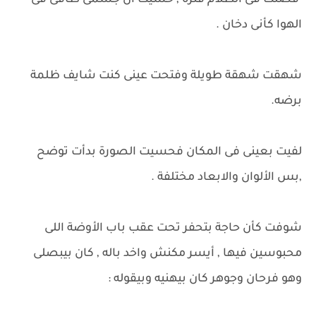
فضلت فى الظلام فترة , حسيت أن جسمى طافى فى
الهوا كأنى دخان .
شهقت شهقة طويلة وفتحت عينى كنت شايف ظلمة
برضه.
لفيت بعينى فى المكان فحسيت الصورة بدأت توضح
,بس الألوان والابعاد مختلفة .
شوفت كأن حاجة بتحفر تحت عقب باب الأوضة اللى
محبوسين فيها , أيسر مكنش واخد باله , كان بيبصلى
وهو فرحان وجوهر كان بيهنيه وبيقوله :