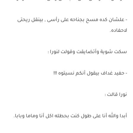
- علشان كده مسح بجناحه على رأسى , بينقل ريحتى
لاحفاده.
سكت شوية وأتضايقت وقولت لنورا :
- حفيد غداف بيقول أنكم نسيتوه !!!
نورا قالت :
أبدا والله أنا على طول كنت بحطله اكل أنا وماما وبابا.