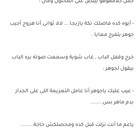
كمل كلامهوهو بيبص على المحلول وقال :
- أيوه كده فاضلك تكة يازيجا ... لالا ثوانى أنا هروح أجيب
جوهر يتفرج معايا .
خرج وقفل الباب , غاب شوية وسمعت صوته بره الباب
بيقول لجوهر :
- عيب عليك ياجوهر أنا عامل التعزيمة اللى على الجدار
بدم ماهر بس........
ياعم ما أنت نزلت قبل كده ومحصلكش حاجة........