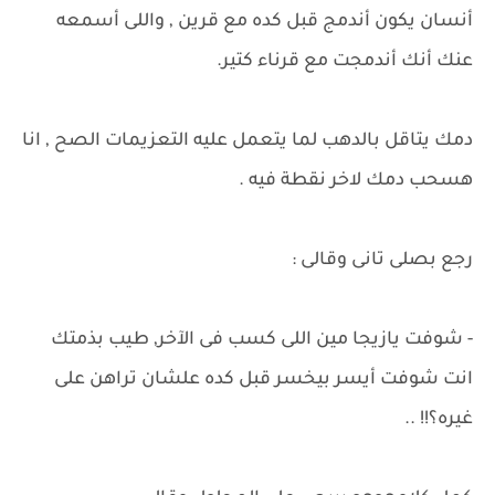
أنسان يكون أندمج قبل كده مع قرين , واللى أسمعه
عنك أنك أندمجت مع قرناء كتير.
دمك يتاقل بالدهب لما يتعمل عليه التعزيمات الصح , انا
هسحب دمك لاخر نقطة فيه .
رجع بصلى تانى وقالى :
- شوفت يازيجا مين اللى كسب فى الآخر, طيب بذمتك
انت شوفت أيسر بيخسر قبل كده علشان تراهن على
غيره؟!! ..