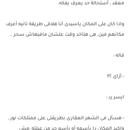
معقد , أستحالة حد يعرف يفكه.
واذا كان على المكان ياسيدى أنا هلاقى طريقة تانيه أعرف
مكانهم فين, هى هتاخد وقت علشان مافيهاش سحر ..
قاله :
- أزاى ؟!!
ايسر رد :
- هسأل فى الشهر العقارى بطريقتى على ممتلكات نور ,
واكيد المكان دا بأسمه أو بأسم حد من عيلته ,مش