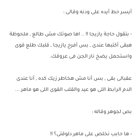
أيسر حط أيده على ودنه وقالى :
- بتقول حاجة يازيجا !! .. اها صوتك مش طالع , ملحوظة
هبقى أكتبها عندى , بس أفرح يازيجا , قلبك طلع قوى
واستحمل يضخ نار الجن فى عروقك.
عقبالى بقى , بس أنا مش هخاطر زيك كده , أنا عندى
الدم الرابط اللى هو عيد والقلب القوى اللى هو ماهر ...
بص لجوهر وقاله :
- ها حابب نخلص على ماهر دلوقتى؟ !!