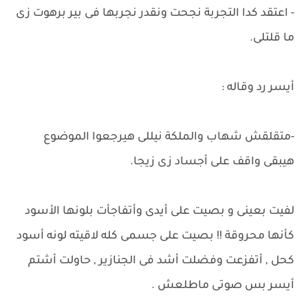
- اعتقد كدا التجربة نجحت ونقدر نجربها فى بير برهوت زى
ما قلتلى.
أيسر رد وقاله :
-متقلقش شهاب والملكة نيللى هيرجعوا الموضوع
هيبقى واقف على أجساد زى زيجا.
لفيت بعينى و بصيت على أيدى وأتفاجأت بلونها الأسود
كأنها محروقة !! بصيت على جسمى كله لاقيته لونه أسود
كحل , أتفزعت وفضلت أشد فى الجنازير , حاولت أشتم
أيسر بس صوتى ماطلعش .