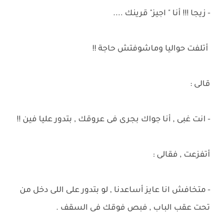
- زيجا !!! أنا " اجيز" قرينك ....
أتلفت حواليا وماشوفتش حاجة !!
قالى :
- انت غبى , أنا جواك بجرى فى عروقك , بتدور عليا فين !!
أتفزعت , فقالى :
- متخافش انا عايز أساعدنا , لو بتدور على اللى دخل من
تحت عقب الباب , فبص فوقك فى السقف .