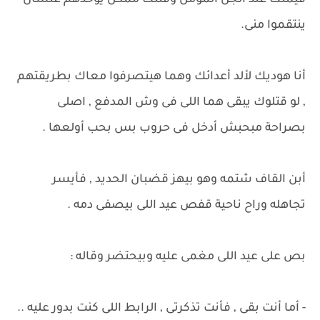
قيمتك عند الجن المؤمن وقتلك ممكن يوحدهم علشان
ينتقموا منى.
أنا هوديك لألد أعدائك وهما هيتصرفوا معاك بطريقتهم
, لو قتلوك يبقى هما اللى فى وش المدفع , اصلى
بصراحة مبحبش أدخل فى حروب بس بحب أولعها .
أبن القاف شتمه وهو بيهز قضبان الحديد , فأيسر
تجاهله وراح ناحية قفص عيد اللى بيصفى دمه .
بص على عيد اللى مغمى عليه وبيحتضر وقاله :
- أما أنت بقى , فأنت تذكرتى , الرابط اللى كنت بدور عليه ..