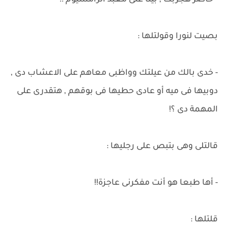
- حاضر هجربك , بينا على معبد الرامسيوم !!
بصيت لنورا وقولتلها :
- خدى بالك من عيلتك وواظبى معاهم على الاعشاب دى ,
دوبيها فى ميه أو عادى حطيها فى بوقهم , هتقدرى على
المهمة دى ؟!
قالتلى وهى بتبص على رجليها :
- أها طبعا هو أنت مفكرنى عاجزة!!
قلتلها :