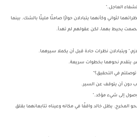
لشفاء العاجل."
تهما لثواني وكأنهما يتبادلان حوارًا صامتًا مليئًا بالشك. بينما
صمت يحيط بهما، لكن عقولهم لم تهدأ.
لازم،" ويتبادلان نظرات حادة قبل أن يكملا سيرهما.
ر، يتقدم نحوهما بخطوات سريعة.
 توصلتم في التحقيق؟"
اب دون أن يتوقف عن السير.
للوصول إلى شيء مؤكد."
و المخرج. يظل خالد واقفًا في مكانه وعيناه تتابعانهما بقلق