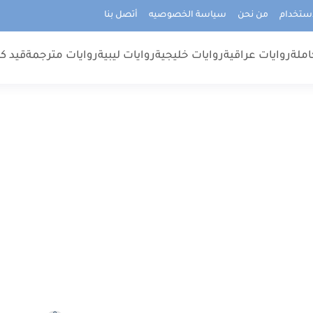
استخدام
من نحن
سياسة الخصوصيه
أتصل بنا
املة
روايات عراقية
روايات خليجية
روايات ليبية
روايات مترجمة
قيد كت