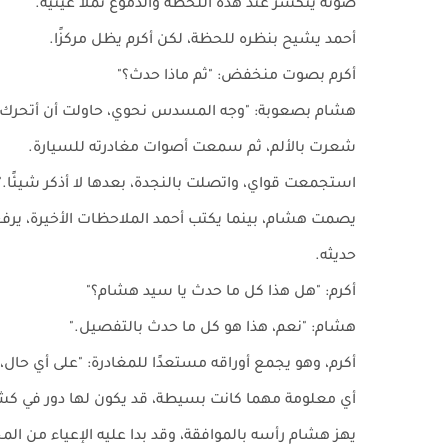
صوته يتكسر عند هذه اللحظة والدموع تملأ عينيه.
أحمد يشيح بنظره للحظة، لكن أكرم يظل مركزًا.
أكرم بصوت منخفض: "ثم ماذا حدث؟"
هشام بصعوبة: "وجه المسدس نحوي، حاولت أن أتحرك، 
شعرت بالألم، ثم سمعت أصوات مغادرته للسيارة.
استجمعت قواي، واتصلت بالنجدة، بعدها لا أذكر شيئًا."
يصمت هشام، بينما يكتب أحمد الملاحظات الأخيرة، يرفع
حديثه.
أكرم: "هل هذا كل ما حدث يا سيد هشام؟"
هشام: "نعم، هذا هو كل ما حدث بالتفصيل."
أكرم، وهو يجمع أوراقه مستعدًا للمغادرة: "على أي حال، 
أي معلومة مهما كانت بسيطة، قد يكون لها دور في كش
يهز هشام رأسه بالموافقة، وقد بدا عليه الإعياء من الم