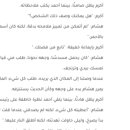
أكرم يظل صامتًا، بينما أحمد يكتب ملاحظاته.
أكرم: "هل يمكنك وصف ذلك الشخص؟"
هشام: "لم أتمكن من تمييز ملامحه بدقة، لكنه كان أس
بالأحمر."
أكرم بإيماءة خفيفة: "تابع من فضلك."
هشام: "كان يحمل مسدسًا، وجهه نحونا، طلب مني قيادة
تمسك بيدي وترتجف.
عندما وصلنا إلى المكان الذي يريده، طلب كل شيء: المال
يمرر هشام يده على وجهه وكأن الحديث يستنزفه.
أكرم يظل هادئًا، بينما يلقي أحمد نظرة خاطفة على رئيس
هشام: "أعطيته كل شيء، لكنه لم يصدقني عندما قلت له
بدأ يصرخ، وليلى حاولت تهدئته، لكنه أطلق النار عليها."