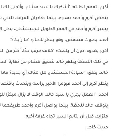
أكرم بتفهم لحالته: "أشكرك يا سيد هشام، وأتمنى لك ا
ينهض أكرم وأحمد بهدوء، بينما يغادران الغرفة، تلتقي نظرا
يسير أكرم وأحمد في الممر الطويل للمستشفى، يظل ال
أحمد بصوت منخفض، وهو ينظر للأمام: "ما رأيك؟"
أكرم بهدوء، دون أن يلتفت: "كلامه مرتب جدًا، أكثر من ال
في تلك اللحظة يظهر خالد شقيق هشام من نهاية المم
خالد، بقلق: "سيادة المستشار، هل هناك أي جديد؟ ماذا
ينظر أكرم إلى أحمد فيومئ الأخير برأسه ويتحدث باقتض
أحمد: "العمل يجري يا سيد خالد. الوقت لا يزال مبكرًا 
يتوقف خالد للحظة، بينما يواصل أكرم وأحمد طريقهما نح
متزايد، قبل أن يتابع السير تجاه غرفة أخيه.
حديث خاص