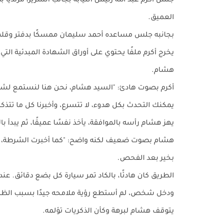
جلس أكرم عبد الله رئيس النيابة بجانب السرير، مرتديًا 
العميق.
بجانبه جلس مساعده أحمد سليمان ممسكًا بدفتر وقلم م
يخرج أكرم ملفًا يحتوي على أوراق الشهادة المبدئية التي
هشام.
أكرم بصوت هادئ: "السيد هشام، نحن هنا لنستمع ل
يمكنك التحدث بكل هدوء، لا تتسرع، وأخبرنا كل ما تتذكره
يهز هشام رأسه بالموافقة، يأخذ نفسًا عميقًا، ثم يبدأ بال
هشام بصوت ضعيف لكنه واضح: "كما أخبرت الشرطة، ك
بخير بعد الفحص.
الطريق كان هادئًا، بالكاد تمر سيارة كل بضع دقائق. عندم
ودخل شخص، لم أستطع رؤية ملامحه جيدًا بسبب الظلا
يتوقف هشام لبرهة وكأن الذكريات تؤلمه.