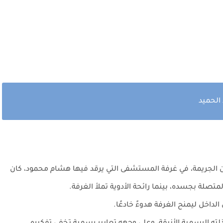
الحميد
يسمبر 1999، بعد أربعة أيام من الجريمة، في غرفة المستشفى التي يرقد فيها هشام محمود، كان
صلة بجسده، بينما رائحة الأدوية تملأ الغرفة.
اخل ليمنح الغرفة هدوءً خادعًا.