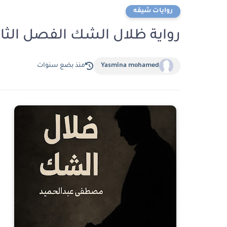
روايات شيقه
رواية ظلال الشك الفصل الثالث 3 بقلم مصطفى عبد ا
Yasmina mohamed
منذ بضع سنوات