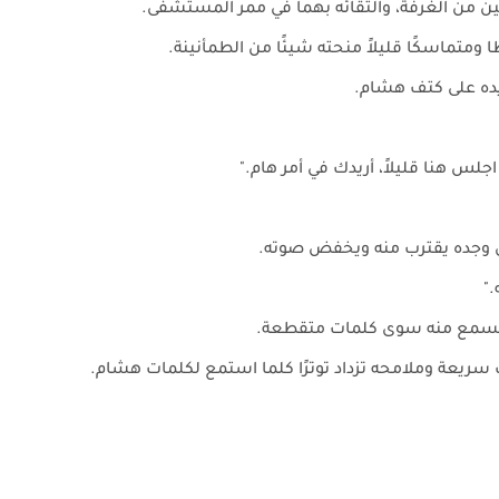
ن من الغرفة، والتقائه بهما في ممر المستشفى.
ومتماسكًا قليلاً منحته شيئًا من الطمأنينة.
يده على كتف هشام.
اجلس هنا قليلاً، أريدك في أمر هام."
ذي وجده يقترب منه ويخفض صوته.
"
ا تُسمع منه سوى كلمات متقطعة.
ات سريعة وملامحه تزداد توترًا كلما استمع لكلمات هشام.