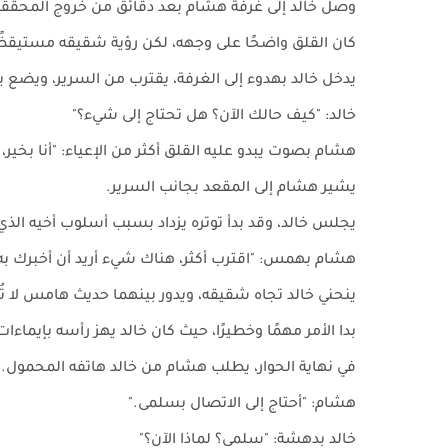
وصل خالد إلى غرفة هشام بعد دقائق من خروج المحققي
كان القلق واضحًا على وجهه، لكن رؤية شقيقه مستيقظًا 
يدخل خالد بهدوء إلى الغرفة، يقترب من السرير، ويضع 
خالد: "كيف حالك الآن؟ هل تحتاج إلى شيء؟"
هشام بصوت يبدو عليه القلق أكثر من الإعياء: "أنا بخير، 
يشير هشام إلى المقعد بجانب السرير.
يجلس خالد، وقد بدأ توتره يزداد بسبب أسلوب أخيه ال
هشام بهمس: "اقترب أكثر، هناك شيء أريد أن أخبرك به.
ينحني خالد تجاه شقيقه، ويدور بينهما حديث هامس ل
بدا الأمر مهمًا وخطيرًا، حيث كان خالد يهز رأسه بإيماء
في نهاية الحوار، يطلب هشام من خالد هاتفه المحمول.
هشام: "أحتاج إلى الاتصال بسلمى."
خالد بدهشة: "سلمى؟ لماذا الآن؟"