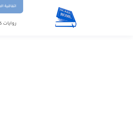
اتفاقية ال
روايات ك