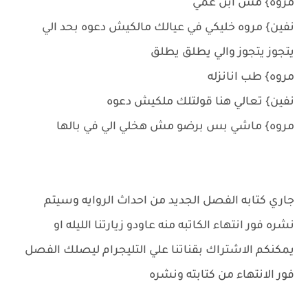
مروه} مش ابن عمي
نفين} مروه خليكي في عيالك مالكيش دعوه بحد الي
يتجوز يتجوز والي يطلق يطلق
مروه} طب انانزله
نفين} تعالي هنا قولتلك ملكيش دعوه
مروه} ماشي بس برضو مش هخلي الي في بالها
جاري كتابه الفصل الجديد من احداث الروايه وسيتم
نشره فور انتهاء الكاتبه منه عاودو زيارتنا الليله او
يمكنكم الاشتراك بقناتنا علي التليجرام ليصلك الفصل
فور الانتهاء من كتابته ونشره