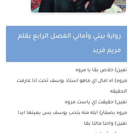
رواية بيتي وأماني الفصل الرابع بقلم
مريم فريد
نفين} خلاص بقا يا مروه
مروه} اه امال اي ماهو استاذ يوسف تحت انا عارفت
الحقيقه
نفين} حقيقت اي ياست مروه
مروه بصفار} ابله منه بتحب يوسف بس بعينها ابدا
نفين} واحنا مالنا بقا