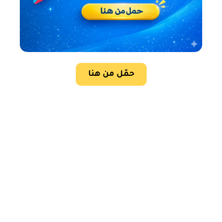
حمّل من هنا