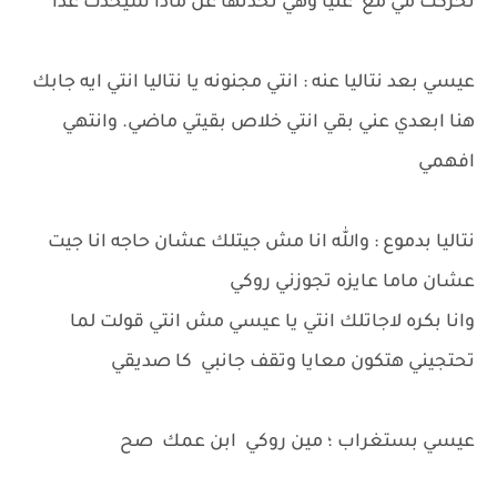
تحركت مي مع عليا وهي تحدثها عن ماذا سيحدث غداً
عيسي بعد نتاليا عنه : انتي مجنونه يا نتاليا انتي ايه جابك
هنا ابعدي عني بقي انتي خلاص بقيتي ماضي. وانتهي
افهمي
نتاليا بدموع : والله انا مش جيتلك عشان حاجه انا جيت
عشان ماما عايزه تجوزني روكي
وانا بكره لاجاتلك انتي يا عيسي مش انتي قولت لما
تحتجيني هتكون معايا وتقف جانبي كا صديقي
عيسي بستغراب ؛ مين روكي ابن عمك صح