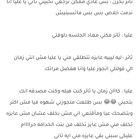
ثائر بحزن : بس عادي ممكن ترجعي تحبيني تاني يا عليا انا
ندمت خلاص بس بس ماتسبنيش
عليا : ثائر فكني معاد الجلسه دلوقتي
ثائر : ليه ليييه عايزه تتطلقي مني يا عليا مش انتي زمان
الي قولتلي اتجوز عليا وانا هفضل مراتك
عليا : كااان زمان يا ثائر كنت هبله وكنت مصدقه انك
بتحبني 😂😂 بس طلعت متجوزني شهوه فيا مش اكتر
وبتضحك عيا ومأقنعي اني مش بخلف عشان مش عايزه
تخلف مني مش عايز تخلف من بنت الخدامه حراااام
عليكي سبني بقي عايزه مني ايه تاني