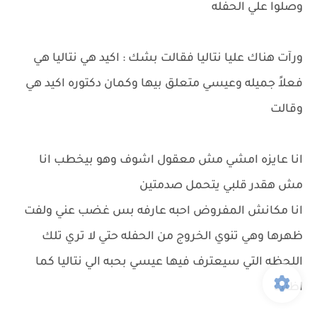
وصلوا علي الحفله
ورآت هناك عليا نتاليا فقالت بشك : اكيد هي نتاليا هي
فعلاً جميله وعيسي متعلق بيها وكمان دكتوره اكيد هي
وقالت
انا عايزه امشي مش معقول اشوف وهو بيخطب انا
مش هقدر قلبي يتحمل صدمتين
انا مكانش المفروض احبه عارفه بس غضب عني ولفت
ظهرها وهي تنوي الخروج من الحفله حتي لا تري تلك
اللحظه التي سيعترف فيها عيسي بحبه الي نتاليا كما
اظنت