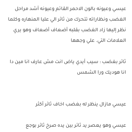
عيسي وعيونه بالون الاحمر القاتم وعيونه أشد مراحل
الغضب ونظاراته تتحرك من ثائر الي عليا المنهاره وكلما
نظر إليها زاد الغضب بقلبه أضعاف أضعاف وهو يري
العلامات التي. علي وجهها
ثائر بغضب : سيب أيدي ياض انت مش عارف انا مين دا
انا هوديك ورا الشمس
عيسي مازال ينظر له بغضب اخاف ثائر أكثر
عيسي وهو يعصر يد ثائر بين يده صرخ ثائر بوجع