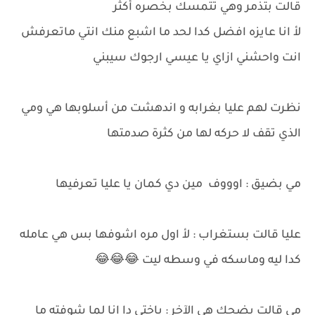
قالت بتذمر وهي تتمسك بخصره أكثر
لأ انا عايزه افضل كدا لحد ما اشبع منك انتي ماتعرفش
انت واحشني ازاي يا عيسي ارجوك سيبني
نظرت لهم عليا بغرابه و اندهشت من أسلوبها هي ومي
الذي تقف لا حركه لها من كثرة صدمتها
مي بضيق : اوووف مين دي كمان يا عليا تعرفيها
عليا قالت بستغراب : لأ اول مره اشوفها بس هي عامله
كدا ليه وماسكه في وسطه ليت 😂😂😂
مي قالت بضحك هي الآخر : ياختي دا انا لما شوفته ما