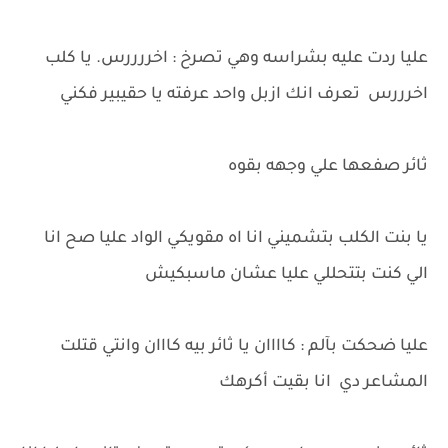
عليا ردت عليه بشراسه وهي تصرخ : اخررررس. يا كلب
اخرررس تعرف انك ازبل واحد عرفته يا حقيبير فكني
ثائر صفعها علي وجهه بقوه
يا بنت الكلب بتشميني انا اه مقويكي الواد عليا صح انا
الي كنت بتتحللي عليا عشان ماسبكيش
عليا ضحكت بآلم : كاااان يا ثائر بيه كااان وانتي قتلت
المشاعر دي انا بقيت أكرهك