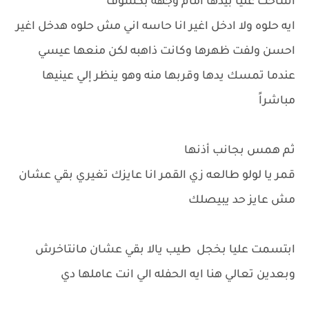
اشاحت عليا بيدها امام وجهه بكسوف
ايه حلوه ولا ادخل اغير انا حاسه اني مش حلوه هدخل اغير
احسن ولفت ظهرها وكانت ذاهبه لكن منعها عيسي
عندما تمسك يدها وقربها منه وهو ينظر إلي عينيها
مباشراً
ثم همس بجانب أذنها
قمر يا لولو طالعه زي القمر انا عايزك تغيري بقي عشان
مش عايز حد يبيصلك
ابتسمت عليا بخجل طيب يالا بقي عشان مانتاخرش
وبعدين تعالي هنا ايه الحفله الي انت عاملها دي