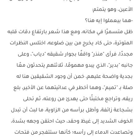
الأعين، وهو يتمتم:
-هما بيعملوا إيه هنا؟
ظل متسمرًا في مكانه، ومع هذا شعر بارتفاع دقات قلبه
المتوترة، حتى كاد يخرج من بين ضلوعه، اختلس النظرات
مجددًا، فرأى "منذر" واقفًا بجوار شقيقه "دياب"، وعلى
جانبه "بدير"، الذي يبدو مهمومًا، ثلاثتهم يتحدثون معًا
بجدية واضحة عليهم، خمن أن وجود الشقيقين هنا له
صلة بـ "تميم"، وهما أخطر في عدائيتهما عن الأخير، بلع
ريقه، وتراجع مختبئًا حتى يهدئ من روعته، ثم تحلى
بشجاعة زائفة، وأطل برأسه من الزاوية، ما لبث أن تبدل
الخوف الشديد إلى غيظ وحقد، حيث احتقن وجهه بشدة،
وتصاعدت الدماء إلى رأسه؛ كأنها ستتفجر من فتحات