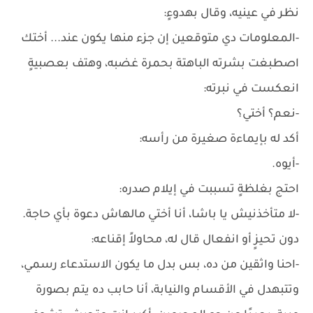
نظر في عينيه، وقال بهدوءٍ:
-المعلومات دي متوقعين إن جزء منها يكون عند... أختك
اصطبغت بشرته الباهتة بحمرة غضبه، وهتف بعصبيةٍ
انعكست في نبرته:
-نعم؟ أختي؟
أكد له بإيماءة صغيرة من رأسه:
-أيوه.
احتج بغلظةٍ تسببت في إيلام صدره:
-لا متأخذنيش يا باشا، أنا أختي مالهاش دعوة بأي حاجة.
دون تحيزٍ أو انفعال قال له، محاولاً إقناعه:
-احنا واثقين من ده، بس بدل ما يكون الاستدعاء رسمي،
وتتبهدل في الأقسام والنيابة، أنا حابب ده يتم بصورة