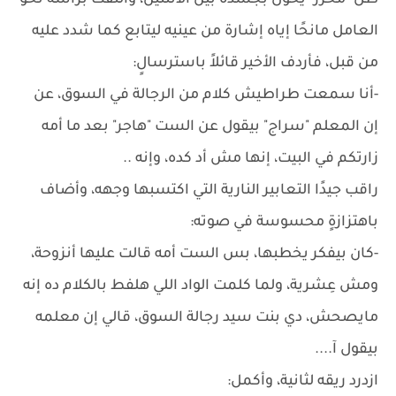
ظل "محرز" يحول بجسده بين الاثنتين، والتفت برأسه نحو
العامل مانحًا إياه إشارة من عينيه ليتابع كما شدد عليه
من قبل، فأردف الأخير قائلاً باسترسالٍ:
-أنا سمعت طراطيش كلام من الرجالة في السوق، عن
إن المعلم "سراج" بيقول عن الست "هاجر" بعد ما أمه
زارتكم في البيت، إنها مش أد كده، وإنه ..
راقب جيدًا التعابير النارية التي اكتسبها وجهه، وأضاف
باهتزازةٍ محسوسة في صوته:
-كان بيفكر يخطبها، بس الست أمه قالت عليها أنزوحة،
ومش عِشرية، ولما كلمت الواد اللي هلفط بالكلام ده إنه
مايصحش، دي بنت سيد رجالة السوق، قالي إن معلمه
بيقول آ....
ازدرد ريقه لثانية، وأكمل: