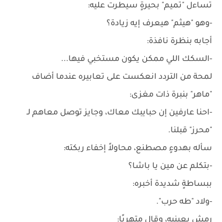
تساءل "تميم" بحيرةٍ سيطرت عليه:
-وهو "هيثم" هيعرف إيه زيادة؟
أجابه بنظرة نافذة:
-السكك اللي ممكن يكون مستخبي فيها...
لمحة من التردد انعكست على تعابيره عندما أضاف
"ماهر" بنبرة ذات مغزى:
-احنا عارفين إن حبايبك معاك، وجايز توصل معاهم لـ
"محرز" قبلنا.
سأله بهدوءٍ مصطنع، محاولاً إخفاء ربكته:
-بتكلم عن مين يا باشا؟
ببساطةٍ شديدة أخبره:
-ولاد "طه حرب".
رمش بعينيه، وقال متهربًا: