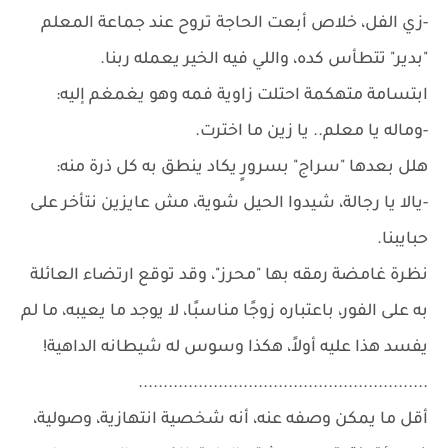
-زي الفل، خلاص أبعت الحاجة تروح عند جماعة المعلم
"بدير" تتطأس كده، واللي فيه الخير يعمله ربنا.
ابتسامة متهكمة احتلت زاوية فمه وهو يغمغم إليه:
-وماله يا معلم.. يا زين ما اخترت.
هلل بعدها "سراج" بسرورٍ يكاد ينطق به كل ذرة منه:
-يالا يا رجالة، شيدوا الحيل شوية، مش عايزين نتأخر على
حبايبنا.
نظرة غامضة رمقه بها "محرز"، وقد توقع ارتضاء العائلة
به على الفور، باعتباره زوجًا مناسبًا، لا يوجد ما يعيبه، ما لم
يفسد هذا عليه أولاً، هكذا وسوس له شيطانه الداهية!
..........................................................
أقل ما يمكن وصفه عنه، أنه شخصية انتهازية، وصولية،