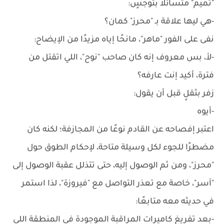
"تميم" متسائلاً بتوجسٍ:
-هي ليها علاقة بـ "محرز" كمان؟
نفى على الفور "ماهر"، مانحًا إياه مزيدًا من الإيضاح:
-لأ، بس معروف إنه كان صاحب "نوح"، اللي اتقتل من
فترة، أكيد إنت عارفه؟
زفر بثقلٍ قبل أن يقول:
-أيوه
اعتبر إفصاحه عن القادم نوعًا من المجازفة؛ لكنه كان
مضطرًا للجوء لكل وسيلة متاحة، لإحكام الطوق حول
"محرز"، ومن ثم الوصول إليه، حتى تتذلل عقبة الوصول إلى
"آسر"، خاصة مع تعذر التواصل مع "فيروزة"، لذا استمر
في حديثه معه متابعًا:
-بعد تفريغ كاميرات المراقبة الموجودة في المنطقة اللي