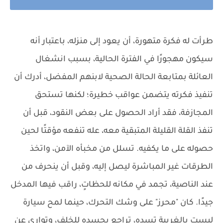
طرأت له فكرة متهورة، أن يعود إلى منزله، باعتبار أنه
سيكون مهجورًا في الفترة الحالية، بسبب انشغال
العائلة بمتابعة الحالة الصحية لابنهم المفضل، أدرك أن
تنفيذ فكرته يتضمن عواقب خطيرة؛ لكنها تستحق
المجازفة، فقد أراد الحصول على بعض النقود، قبل أن
تنفذ القلة القليلة المتبقية معه، عله تنفعه مؤقتًا لحين
حصوله على ما يكفيه. تسلل من مخبأه الآمن، واتخذ
الطرقات غير المباشرة ليصل إليه، وقبل أن ينحرف من
عند الناصية، تجمد في مكانه للحظاتٍ، راقب فيها المدخل
جيدًا. كان "محرز" على وشك التحرك، حينما لمح سيارة
ليست بالغريبة تسده، تراجع بجسده للخلف، وتوارى عن