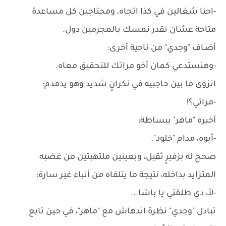
-احنا شغالين في كذا اتجاه، ومحتاجين كل مساعدة
متاحة عشان نقدر نمسك بالمجرمين دول.
أضـاف "وجدي" من ناحية أخرى:
-وهنستدعي كمان أخو مراتك للتحقيق معاه.
انزوى ما بين حاجبيه في نكرانٍ شديد وهو يدمدم:
-مراتي؟!
أخبره "ماهر" ببساطة:
-أيوه، مدام "خلود".
صحح له بزفيرٍ ثقيل، وبعينين ملتهبتين من غضبه
المتزايد بداخله، نتيجة ما يتلقاه من أنباء غير سارة:
-لأ، دي طلقتي يا باشا...
تبادل "وجدي" نظرة اندهاش مع "ماهر"، في حين تابع