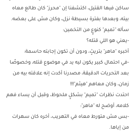
ساكن فيها القتيل، اكتشفنا إن "محرز" كان طالع معاه
بيته، وبعدها بفترة بسيطة نزل، وكان مش على بعضه.
سأله "تميم" كنوعٍ من التخمين:
-يعني هو اللي قتله؟
أخبره "ماهر" بتريثٍ، ودون أن تكون إجابته حاسمة:
-في احتمال كبير يكون ليه يد في موضوع قتله، وخصوصًا
بعد التحريات الدقيقة، مصدرنا أكدت إنه علاقته بيه من
زمان، وكان معاهم "هيثم"!!!
احتدت نظرات "تميم" بشكلٍ ملحوظ، وقبل أن يساء فهم
كلامه، أوضح له "ماهر":
-بس مش متورط معاه في التهريب، أخره كان سهرات
من إياها.