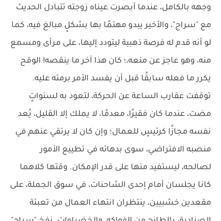
وجهه بالكامل، عندما أبصرت عيناه زوجته تتبادل الحديث
مع "سراج"، والأخير يبدو مهتمًا بها بشكلٍ مبالغ فيه، كما
لو أنه قدم له فرصة ذهبية ليتودد إليها، على مرأى ومسمع
منه، وهو عاجز عن منعه،؛ كان هذا آخر ما ينقصه! الوقح
يكرر ما فعله سابقًا قبل أن يفسد الأمر برمته عليه.
توقفت عقارب الساعة عن الحركة، لتعود به لسنواتٍ
مضت، عندما كان فقيرًا، معدمًا، لا يملك إلا القليل، يُعد
نفسه مجازًا كرئيسٍ للعمال؛ وإن كان لا يرتقي عنهم في
منصبه الافتراضي، سوى بدهائه في تطييع الأمور
لصالحه، ليستفيد منها على قدر الإمكان. وقتها كلاهما
كانا يجلسان أمام إحدى الشاحنات، في سوق الجملة، على
مقعدين خشبيين، ينتظران انتهاء العمال من تعبئة