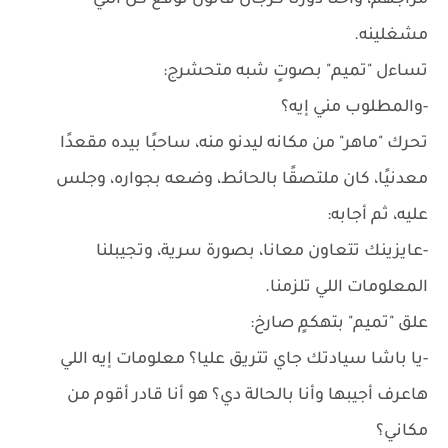
مزاجهم، واحنا دورنا كرجال قانون نوقع كل اللي
مشغلينه.
تساءل "تميم" بصوتٍ شبه متحشرج:
-والمطلوب مني إيه؟
تحرك "ماهر" من مكانه ليدنو منه، ساحبًا بيده مقعدًا
معدنيًا، كان ملتصقًا بالحائط، وضعه بجواره، وجلس
عليه، ثم أجابه:
-عايزينك تتعاون معانا، بصورة سرية، وتجيبلنا
المعلومات اللي تلزمنا.
علق "تميم" بتهكمٍ صارخ:
-يا باشا سيادتك جاي تتريق عليا؟ معلومات إيه اللي
هاعرف أجيبها وأنا بالحالة دي؟ هو أنا قادر أقوم من
مكاني؟