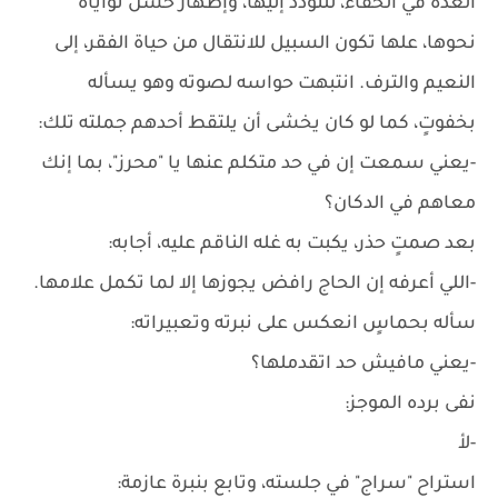
العدة في الخفاء، للتودد إليها، وإظهار حسن نواياه
نحوها، علها تكون السبيل للانتقال من حياة الفقر، إلى
النعيم والترف. انتبهت حواسه لصوته وهو يسأله
بخفوتٍ، كما لو كان يخشى أن يلتقط أحدهم جملته تلك:
-يعني سمعت إن في حد متكلم عنها يا "محرز"، بما إنك
معاهم في الدكان؟
بعد صمتٍ حذر، يكبت به غله الناقم عليه، أجابه:
-اللي أعرفه إن الحاج رافض يجوزها إلا لما تكمل علامها.
سأله بحماسٍ انعكس على نبرته وتعبيراته:
-يعني مافيش حد اتقدملها؟
نفى برده الموجز:
-لأ
استراح "سراج" في جلسته، وتابع بنبرة عازمة: