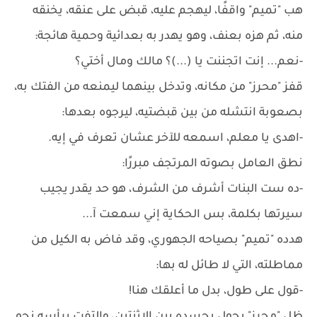
هب "تميم" واقفًا، ليهجم عليه، قبض على عنقه، يخنقه
منه، ثم هزه بعنف، وهو يهدر به بعدائية وحمية هائجة:
-نعم... إنت اتجننت يا (...)؟ مالك ومال أختي؟
قفز "محرز" من مكانه، وتدخل بينهما ليمنعه من الفتك به،
بصعوبة انتشله من بين قبضتيه، ليرجوه بعدها:
-اهدى يا معلم، اسمعه للآخر عشان تعرف في إيه.
نطق العامل بصوته المرتجف مبررًا:
-ده ست البنات أشرف من الشرف، هو حد يقدر يجيب
سيرتها بكلمة، بس الحكاية إني سمعت آ...
هدده "تميم" بصياحه الجهوري، وقد فاض به الكيل من
مماطلته، التي لا طائل له بها:
-قول على طول، بدل ما أعلقك هنا!