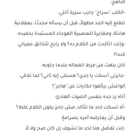
الناهج:
-الكلب "سراج" جايب سيرة أختي.
تطلع إليه الجد مطولاً، قبل أن يسأله مجددًا، بعقلانية
هادئة، ومغايرة للعصبية الهوجاء المستبدة بحفيده:
-وإنت اتأكدت من الكلام ده؟ ولا رايح تتخانق عمياني
كده؟!
كان يلهث من فرط انفعاله عندما جاوبه:
-عايزني أسكت يا جدي؟ هستنى إيه تاني؟ لما نلاقي
الواغش بيألفوا حكايات عن "هاجر"؟
أتاه رد جده بنفس الصوت الهادئ:
-أه تسكت لحد ما نتأكد، مش جايز يكون الكلام غلط؟
وقبل أن يعارضه أمره بصرامةٍ:
-إنت تفضل هنا لحد ما نشوف إن كان صح ولا لأ