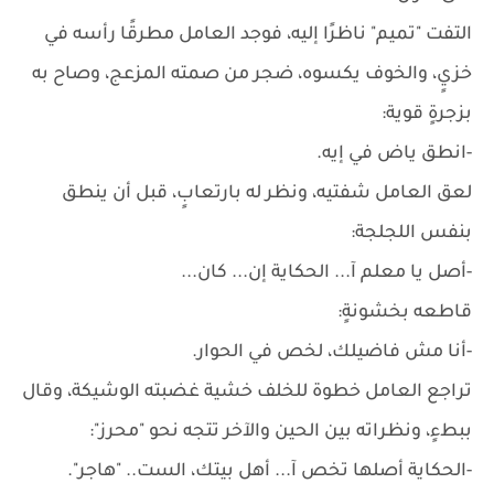
التفت "تميم" ناظرًا إليه، فوجد العامل مطرقًا رأسه في
خزيٍ، والخوف يكسوه، ضجر من صمته المزعج، وصاح به
بزجرةٍ قوية:
-انطق ياض في إيه.
لعق العامل شفتيه، ونظر له بارتعابٍ، قبل أن ينطق
بنفس اللجلجة:
-أصل يا معلم آ... الحكاية إن... كان...
قاطعه بخشونةٍ:
-أنا مش فاضيلك، لخص في الحوار.
تراجع العامل خطوة للخلف خشية غضبته الوشيكة، وقال
ببطءٍ، ونظراته بين الحين والآخر تتجه نحو "محرز":
-الحكاية أصلها تخص آ... أهل بيتك، الست.. "هاجر".