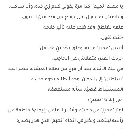
يا معلم "تميم"، كذا مرة يقولي كلام زي كده، وأنا ساكت،
وماحبش حد يقول عني بوقع بين معلمين السوق.
عنفه بغلظةٍ، وقد ظهر عليه تأثير كلامه:
-كنت تقول.
أسبل "محرز" عينيه، وعلق بخذلانٍ مفتعل:
-بردك العين متعلاش عن الحاجب.
في تلك الأثناء، بعد أن فرغ من صلاة العشاء، حضر الجد
"سلطان" إلى الدكان، وجه أنظاره نحوه حفيده
المستشاط غضبًا، سأله مستفهمًا:
-في إيه يا "تميم"؟
توتر "محرز" من مجيئه، وأشار للعامل بإيماءة خاطفة من
رأسه ليبتعد، ونظر في اتجاه "تميم" الذي هدر بصدره