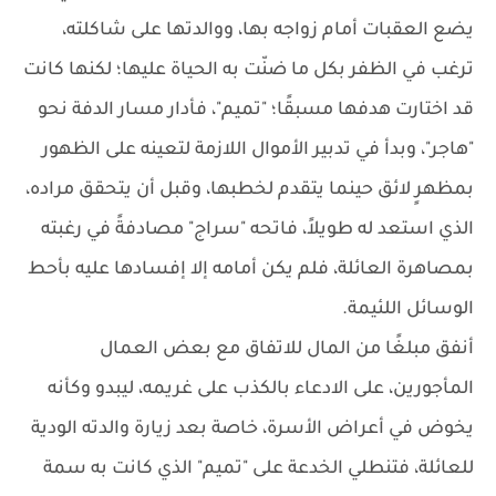
يضع العقبات أمام زواجه بها، ووالدتها على شاكلته،
ترغب في الظفر بكل ما ضنّت به الحياة عليها؛ لكنها كانت
قد اختارت هدفها مسبقًا؛ "تميم"، فأدار مسار الدفة نحو
"هاجر"، وبدأ في تدبير الأموال اللازمة لتعينه على الظهور
بمظهرٍ لائق حينما يتقدم لخطبها، وقبل أن يتحقق مراده،
الذي استعد له طويلاً، فاتحه "سراج" مصادفةً في رغبته
بمصاهرة العائلة، فلم يكن أمامه إلا إفسادها عليه بأحط
الوسائل اللئيمة.
أنفق مبلغًا من المال للاتفاق مع بعض العمال
المأجورين، على الادعاء بالكذب على غريمه، ليبدو وكأنه
يخوض في أعراض الأسرة، خاصة بعد زيارة والدته الودية
للعائلة، فتنطلي الخدعة على "تميم" الذي كانت به سمة