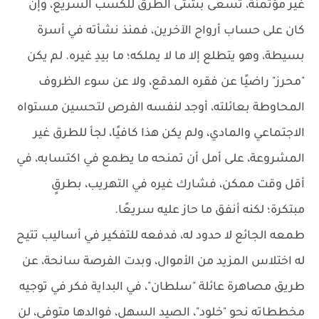
غير مؤتمنة، تسعى بشتى الطرق للكسب السريع، وإن
كان على حساب أرواح الآخرين، فمنذ نشأته في أسرة
بسيطة، وهو يتطلع إلا ما لا يملكه؛ ما بيدِ غيره. لم يكن
"محرز" راضيًا عن فقره المدقع، ولا عن سوء الظروف
المحاوطة بعائلته، أوجد لنفسه الفرص لتحسين مستواه
الاجتماعي والمادي، ولم يكن هذا كافيًا، لجأ للطرق غير
المشروعة، على أمل أن تمنحه ما يطمع في اكتسابه، في
أقل وقت ممكن، فشارك غيره في التهريب، بطرقٍ
مبتكرة؛ لكنه أنفق ما حاز عليه سريعًا.
طمعه الجائع لا حدود له، فدفعه للتفكير في أساليب تتيح
له اختلاس المزيد من الأموال، وبدت الفرصة سانحة، عن
طريق مصاهرة عائلة "سلطان"، في البداية فكر في توجيه
مخططاته نحو "خلود"، الصيد السهل، فوالدها متوفي، لن