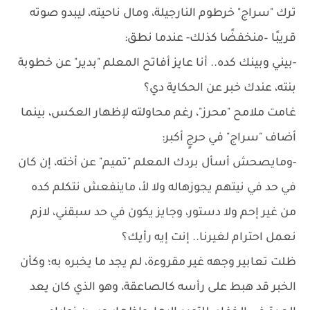
ترك "سراج" خرطوم النارجيلة، ومال ناحيته، ليبدو صوته
قريبًا –منخفضًا كذلك- عندما نطق:
-بيني وبينك كده.. أنا عايز أفاتح المعلم "بدير" عن خطوبة
بنته، عندك خبر عن الحكاية دي؟
غامت ملامح "محرز"، رغم محاولته لإظهار العكس، بينما
أضاف "سراج" في حرجٍ أكبر:
-ومايصحش أسأل بردك المعلم "تميم" عن أخته، إن كان
في حد في نيتهم يجوزهاله ولا لأ، ماينفعش نتكلم كده
من غير إحم ولا دستور، وجايز يكون في حد سبقني، لازم
نعمل احترام لغيرنا.. إنت إيه رأيك؟
ظلت تعابير وجهه غير مقروءة، لم يجد ما يخبره به؛ وكأن
الخبر قد هبط على رأسه كالصاعقة، وهو الذي كان يعد