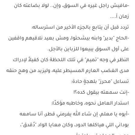
-مافيش راجل غيره في السوق، وإن.. لولا بضاعته كان
زمان آ....
تردد قبل أن يتابع بالجزء الأخير من استرساله:
-الحاج "بدير" وابنه بيشحتوا، ومش بعيد نلاقيهم واقفين
على أول السوق يبيعوا للزباين بالأجل.
النظر في وجه "تميم" في تلك اللحظة كان كفيلاً لإدراك
مدى الغضب العارم المسيطر عليه، وليزيد من وهج حنقه
تساءل "محرز" بلهجةٍ حادة:
-إنت سمعته بيقول كده؟!
استدار العامل نحوه، وخاطبه مؤكدًا:
-أيوه يا معلم، إن شاء الله يفرمني قطر، أنا سامعه
بوداني اللي هياكلها الدود، وكان معايا الواد "دُقدق"،