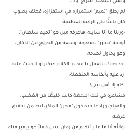
وصبي المعلم "سراج" وآ....
لم يطق "تميم" استمراره في استفزازه، فهتف بصوتٍ
كان باعثًا على الرهبة العظيمة:
-وربنا ما أنا سايبه، هاعرفه مين هو "تميم سلطان".
أوقفه "محرز" بصعوبة، ومنعه من الخروج من الدكان،
وهو يحاول نصحه:
-خد حقك بالعقل يا معلم، الكلام هيكتر لو اتجنيت عليه.
رد عليه بأنفاسه المنفعلة:
-كله إلا أهل بيتي!
مشاعره في تلك اللحظة كانت خليطًا من الغضب،
والهياج، وزادها حدة قول "محرز" الماكر، ليضمن تحقيق
غرضه:
-والله أنا ما عايز أتكلم من زمان، بس فعلاً هو بيغير منك