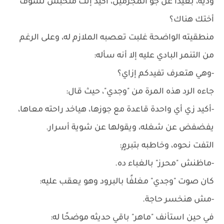
ودية، بعيدًا عن جو المجرمين، أكيد إنت متحبش تشوف
أختك هناك؟
منطقيته الواضحة غلبت تعصبه الملازم له، وعلى الرغم
من التنمر البادي عليه إلا أنه سأله:
-وهي هتعرف تفيدكم إزاي؟
جاءه الرد هذه المرة من "وجدي"، حيث قال:
-أكيد زي أي واحدة قاعدة مع جوزها، هياخد راحته معاها،
يفضفض عن شغله، ويقولها عن شوية أسرار.
التفت نحوه، وخاطبه بتبرمٍ:
-ماظنش "محرز" بالغباء ده.
كان صوت "وجدي" مغلفًا بالبرود وهو يعقب عليه:
-مش هنخسر حاجة.
في حين استأنف "ماهر" باقي حديثه موضحًا له: