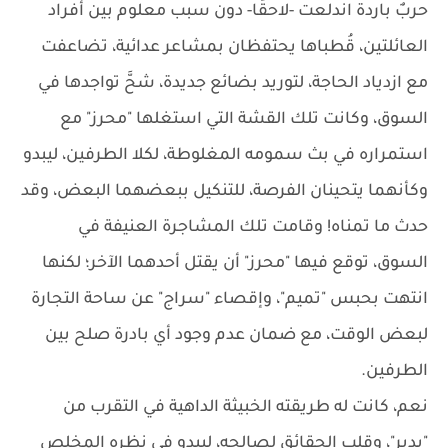
حربٌ باردة اندلعت -لاحقًا- دون سبب معلوم بين أفراد
العائلتين، قُطباها يحتفظان بمشاعر عدائية، تضاعفت
مع ازدياد الحاجة، لتوريد بضائع جديدة، شحَّ تواجدها في
السوق، وكانت تلك القشة التي استغلها "محرز" مع
استمراره في بث سمومه المغلوطة، لكلا الطرفين، ليبدو
وكأنهما يتحينان الفرصة، للتنكيل ببعضهما البعض، وقد
حدث ما تمناه! وقامت تلك المشاجرة العنيفة في
السوق، توقع فيها "محرز" أن يقتل أحدهما الآخر؛ لكنها
انتهت بحبس "تميم"، وإقصاء "سراج" عن ساحة التجارة
لبعض الوقت، مع ضمان عدم وجود أي بادرة صلح بين
الطرفين.
نعم، كانت له طريقته الخبيثة الداهية في التقرب من
"بدير"، وقلب الحقائق لصالحه، ليبدو في نظره المخلص