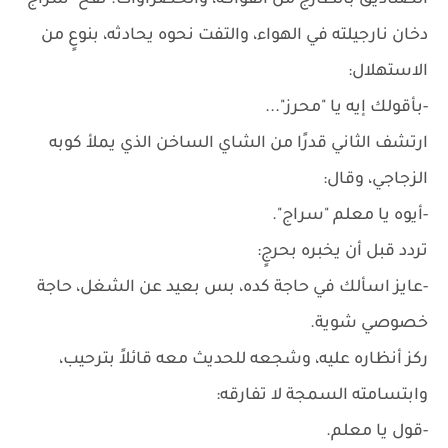
الصناديق بالطازج من الفواكه، والخضراوات. نفخ "سراج"
دخان نارجيلته في الهواء، والتفت نحوه يحادثه، بنوعٍ من
الاستهلال:
-بأقولك إيه يا "محرز"...
ارتشف الثاني قدرًا من الشاي الساخن الذي يملأ كوبه
الزجاجي، وقال:
-أيوه يا معلم "سراج".
تردد قبل أن يخبره بحرجٍ:
-عايز اسألك في حاجة كده، بس بعيد عن الشغل، حاجة
خصوصي شوية.
ركز أنظاره عليه، وشجعه للحديث معه قائلاً بترحيب،
وابتسامته السمجة لا تفارقه:
-قول يا معلم.