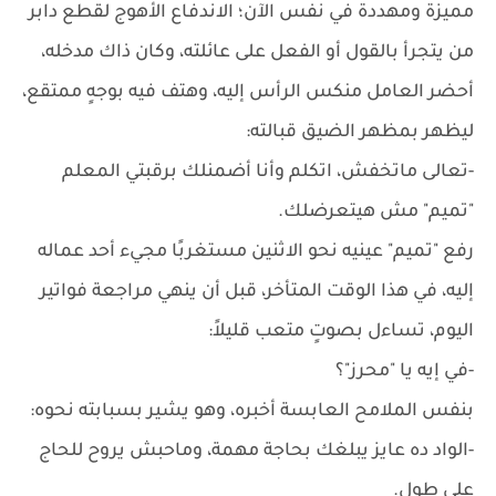
مميزة ومهددة في نفس الآن؛ الاندفاع الأهوج لقطع دابر
من يتجرأ بالقول أو الفعل على عائلته، وكان ذاك مدخله،
أحضر العامل منكس الرأس إليه، وهتف فيه بوجهٍ ممتقع،
ليظهر بمظهر الضيق قبالته:
-تعالى ماتخفش، اتكلم وأنا أضمنلك برقبتي المعلم
"تميم" مش هيتعرضلك.
رفع "تميم" عينيه نحو الاثنين مستغربًا مجيء أحد عماله
إليه، في هذا الوقت المتأخر، قبل أن ينهي مراجعة فواتير
اليوم، تساءل بصوتٍ متعب قليلاً:
-في إيه يا "محرز"؟
بنفس الملامح العابسة أخبره، وهو يشير بسبابته نحوه:
-الواد ده عايز يبلغك بحاجة مهمة، وماحبش يروح للحاج
على طول.