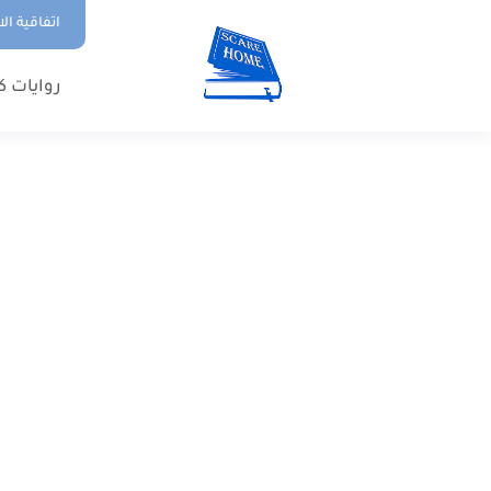
اتفاقية ال
روايات ك