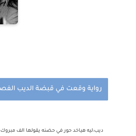
رواية وقعت في قبضة الديب الفصل
ديب:ليه هياخد حور في حضنه يقولها الف مبروك