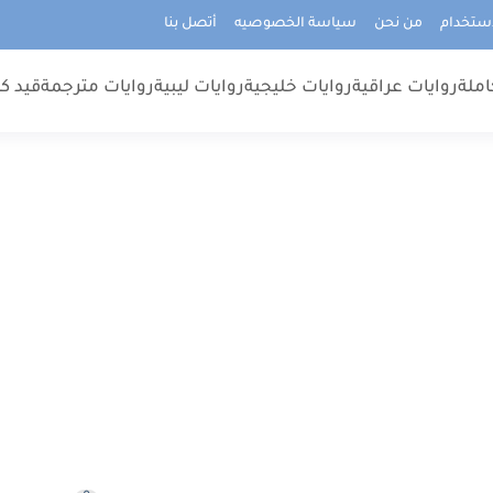
استخدام
من نحن
سياسة الخصوصيه
أتصل بنا
املة
روايات عراقية
روايات خليجية
روايات ليبية
روايات مترجمة
قيد كت