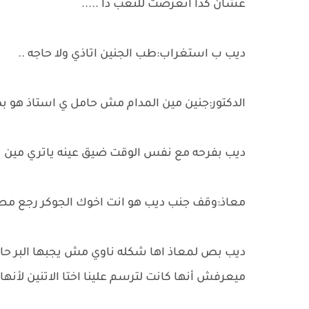
عشان كدا اتعرضت للتعب دا .....
ديب ب استغراب:طب الجنين اتاذي ولا حاجه ..
الدكتور:جنين مين المدام مش حامل ي استاذ هو ب
ديب بفرحه مع نفس الوقت ضيق عينه ياتري مين بيل
معاذ:وقف جنب ديب هو انت اخوك الجوكر رجع مصر
ديب بص لمعاذ اها شكله ناوي مش يجبها البر حاطت 
ميعرفش أنها كانت لترسم علينا اختا الاتنين لأنها