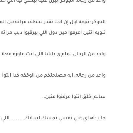
واحد من رجاله الجوكر :بيرن عليه بيحكي ليه اللي حصل
الجوكر :تنويه اول إن احنا نقدر نخطف مراته من 
تنويه اتنين اعرفوا مين دول اللي بيرقبوا ديب مرا
واحد من الرجال تمام ي باشا اللي انت عاوزه فعلا مش
واحد من رجاله :ايه مصلحتكم من الوقفه كدا انتوا بترا
سالم :قلق انتوا عرفتوا منين..
جابر :اها ي غبي نفسي تمسك لسانك..........اللي مو