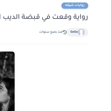
روايات شيقه
رواية وقعت في قبضة الديب الفصل السا
GeGe
منذ بضع سنوات