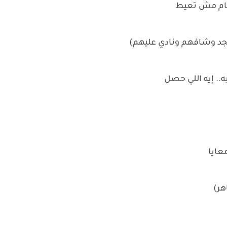
لهام مش تعيط
جد وشافهم ونادي عليهم)
ه.. إيه اللي حصل
عايا
هر)