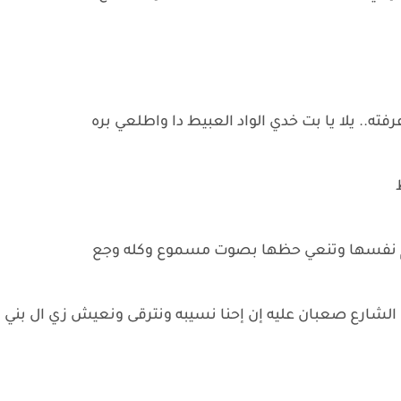
ه.. يلا يا بت خدي الواد العبيط دا واطلعي بره
ط
كلم نفسها وتنعي حظها بصوت مسموع وكله وجع
إن الشارع صعبان عليه إن إحنا نسيبه ونترقى ونعيش زي ال بني