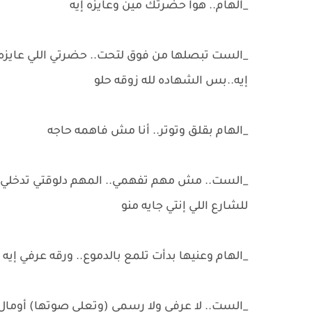
_الهام.. هوا حضرتك مين وعايزه إيه
_الست تبصلها من فوق لتحت.. حضرتي اللي عايزه تع
إيه..بس الشهاده لله زوقه حلو
_الهام بقلق وتوتر.. أنا مش فاهمه حاجه
_الست.. مش مهم تفهمي.. المهم دلوقتي تدخلي ت
للشارع اللي إنتي جايه منو
_الهام وعنيها بدأت تلمع بالدموع.. ورقه عرفي إي
_الست.. لا عرفي ولا رسمي (وتعلي صوتها) أومال 