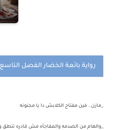
رواية بائعة الخضار الفصل التاسع
_مازن.. فين مفتاح الكلابش دا يا مجنونه
_والهام من الصدمه والمفاجأه مش قادره تنطق وم