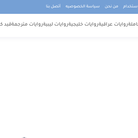
استخدام
من نحن
سياسة الخصوصيه
أتصل بنا
املة
روايات عراقية
روايات خليجية
روايات ليبية
روايات مترجمة
قيد كت