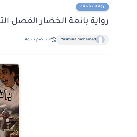
روايات شيقه
رواية بائعة الخضار الفصل التاسع 9 بقلم 
Yasmina mohamed
منذ بضع سنوات