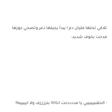
تلاقي تحتها مليان دم ! يبدأ يجيلها ذعر وتصحي جوزها
مدحت بخوف شديد:
- الحقنييييييي يا مددددحت انااااا بنززززف ولا ايييييه!!