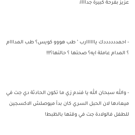
عزيز بفرحة كبيرة جداااا:
- احمددددددك ياااااارب ’ طب هووو كويس؟ طب المدااام
؟ المدام عاملة ايه؟ صحتها ؟ حالتها؟!!!
- والله سبحان الله يا فندم زي ما تكون الحادثة دي جت في
ميعادها لان الحبل السري كان بدأ ميوصلش الاكسجين
للطفل فالولادة جت في وقتها بالظبط!