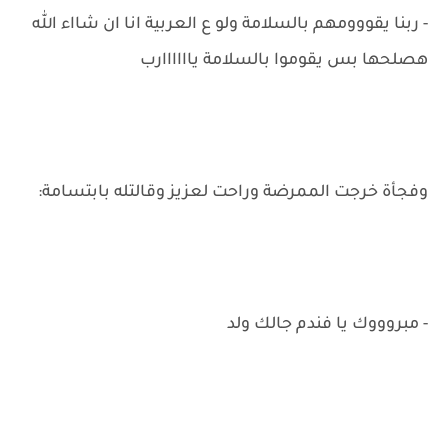
- ربنا يقووومهم بالسلامة ولو ع العربية انا ان شااء الله
هصلحها بس يقوموا بالسلامة ياااااارب
وفجأة خرجت الممرضة وراحت لعزيز وقالتله بابتسامة:
- مبروووك يا فندم جالك ولد