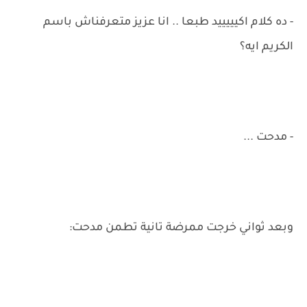
- ده كلام اكيييييد طبعا .. انا عزيز متعرفناش باسم
الكريم ايه؟
- مدحت ...
وبعد ثواني خرجت ممرضة تانية تطمن مدحت: