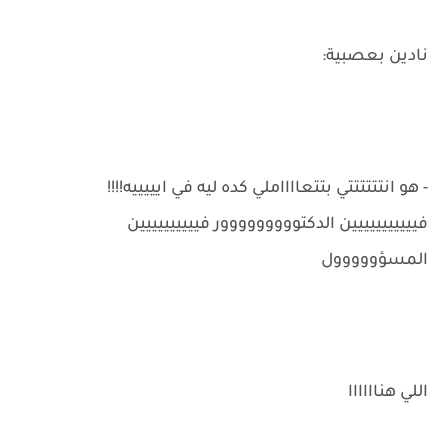
نادين بعصبية:
- هو انتتتتتتي بتتعااااملي كده ليه في ايييييه!!!!
فييييييييييين الدكتووووووووور فيييييييييين
المسؤووووول
اللي هناااااا