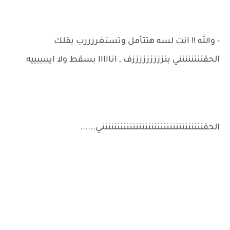
- والله !! انت لسه هتتأمل وتستغررررب بقلك
الحقنننننننني بنزززززززززف , انااااا بسقط ولا ايييييييه
الحقننننننننننننننننننننننننننننننننني......