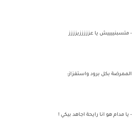
- متسبنييييش يا عزززززيزززز
الممرضة بكل برود واستفزاز:
- يا مدام هو انا رايحة اجاهد بيكي !