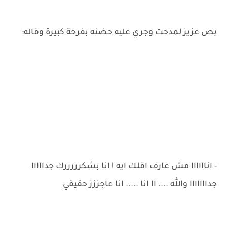
بص عزيز لمدحت وجري عليه حضنه بفرحة كبيرة وقاله:
- اناااااا مش عارف اقلك ايه ! انا بشكرررررك جدااااا
جدااااااا والله .... اا انا ..... انا عاجززز حقيقي