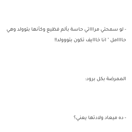
- لو سمحتي مراااتي حاسة بألم فظيع وكأنها بتوولد وهي
حاااامل ’ انا خااايف تكون بتووولد!!
الممرضة بكل برود:
- ده ميعاد ولادتها يعني؟