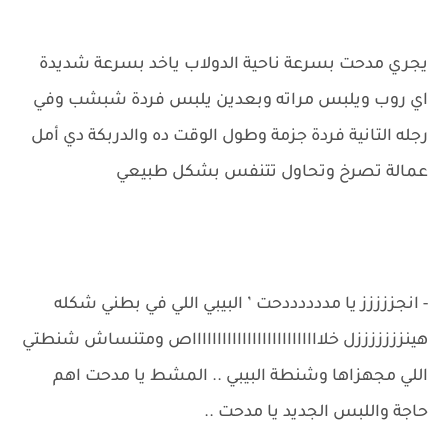
يجري مدحت بسرعة ناحية الدولاب ياخد بسرعة شديدة
اي روب ويلبس مراته وبعدين يلبس فردة شبشب وفي
رجله التانية فردة جزمة وطول الوقت ده والدربكة دي أمل
عمالة تصرخ وتحاول تتنفس بشكل طبيعي
- انجززززز يا مددددددحت ’ البيبي اللي في بطني شكله
هينزززززززل خلااااااااااااااااااااااااااص ومتنساش شنطتي
اللي مجهزاها وشنطة البيبي .. المشط يا مدحت اهم
حاجة واللبس الجديد يا مدحت ..