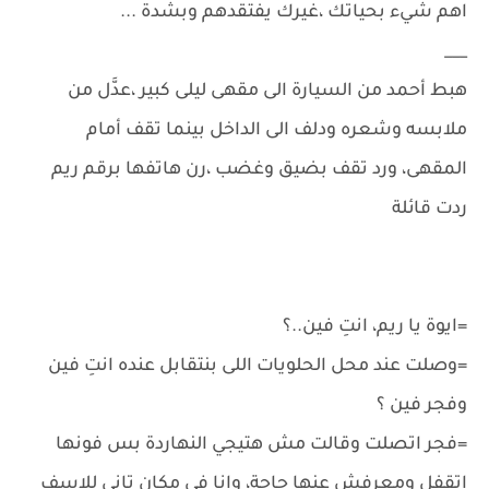
اهم شيء بحياتك ،غيرك يفتقدهم وبشدة ...
___
هبط أحمد من السيارة الى مقهى ليلى كبير ،عدَّل من
ملابسه وشعره ودلف الى الداخل بينما تقف أمام
المقهى، ورد تقف بضيق وغضب ،رن هاتفها برقم ريم
ردت قائلة
=ايوة يا ريم، انتِ فين..؟
=وصلت عند محل الحلويات اللى بنتقابل عنده انتِ فين
وفجر فين ؟
=فجر اتصلت وقالت مش هتيجي النهاردة بس فونها
اتقفل ومعرفش عنها حاجة، وانا فى مكان تانى للاسف