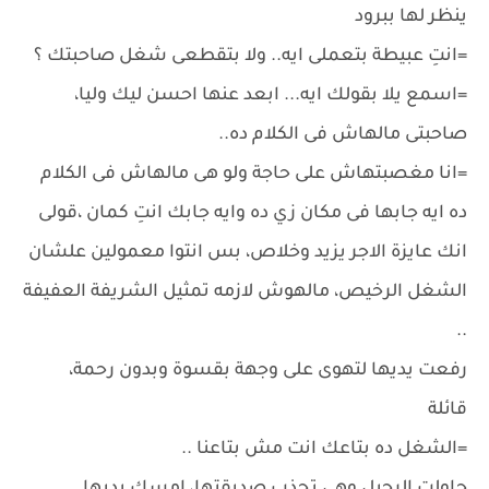
ينظر لها ببرود
=انتِ عبيطة بتعملى ايه.. ولا بتقطعى شغل صاحبتك ؟
=اسمع يلا بقولك ايه... ابعد عنها احسن ليك وليا،
صاحبتى مالهاش فى الكلام ده..
=انا مغصبتهاش على حاجة ولو هى مالهاش فى الكلام
ده ايه جابها فى مكان زي ده وايه جابك انتِ كمان ،قولى
انك عايزة الاجر يزيد وخلاص، بس انتوا معمولين علشان
الشغل الرخيص، مالهوش لازمه تمثيل الشريفة العفيفة
..
رفعت يديها لتهوى على وجهة بقسوة وبدون رحمة،
قائلة
=الشغل ده بتاعك انت مش بتاعنا ..