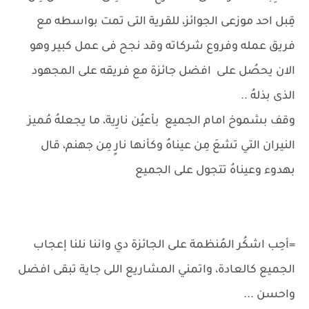
قِبل احد موزعى الجوائز، للقرية التى تمت بواسطه مع
فريق عمله وفروع شركاته وقد نجح فى عمل كبير وهو
الان يحصُل على افضل جائزة مع فريقه على المجهود
الذى بذلهُ ..
وقف بشموخ امام الجميع بأعيُن نارِية، ما يجعلهُ مُميز
النيران التي تشعَ مِن عيناهُ وكأنها نارٍ مِن جهنم، قال
بهدوء وعيناهُ تتجول على الجميع
=أحِب اشكُر المُنظمة على الجائزة دي واننا نلنا إعجاب
الجميع كالعادة، واتمني المشاريع اللى جاية تبقى افضل
واحسن ...