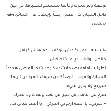
،وقفت ولم تتحرك وكأنها تستسلم لمصيرها، فى حين
داخل السيارة كان يعمل ايضاً بإجتهاد، قال السائق وهو
يرتعش
=ليث بيه.. العربية مش بتوقف .. مفيهاش فرامل
خالص.. والبنت دي ما بتتحركش..
نظر ليث امامه بصدمة شديدة وهو يتذكر الماضى ،مجدداً
السيارة والموت !! مُجدداً؟! مَن سيفقد المرة دى ؟ رُبما
سيربح ولا يدرى شيء..
صرخ من النافذة فى فجر التى تقف بإنهاك ولا تتحرك
=اتحركي.. يا انسه ارجوكي اتحركي .. يا آنسه تعالى كده