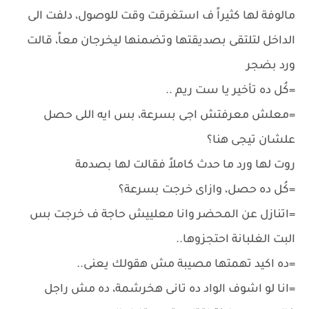
مالوفة لها كثيراً ف استغرقت وقت للوصول، دلفت الى
الداخل لتلتقى بصديقتها وتضمنها ليخرجان معاً، قالت
ورد بضجر
=كُل ده تأخير يا ست ريم ..
=معلش معرفتش اجى بسرعة، بس ايه اللى حصل
علشان تيجى هنا؟
روت لها ورد ما حدث كاملاً فقالت لها بصدمة
=كُل ده حصل، وازاى خرجت بسرعة؟
=اتنازل عن المحضر وانا معلييش حاجة ف خرجت بس
البت الغلبانة احتجزوها..
=ده اكيد تهمتها مصيبة مش هقولك يعنى..
=انا لو اشوف الواد ده تانى هخرشمة، ده مش راجل