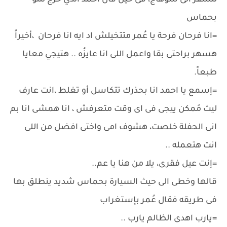
للسفر الى سوهاج، فى حين قال احمد الذي خرج للتو
بحماس
=انا فرحان فرحة يا عُمر متتخيلش اد ايه انا فرحان ،أخيراً
هسهر براحتى بقا واعمل اللى انا عايزُه .. هتيجي معايا
طبعاً.
=إسمع يا احمد انا بحذرك تتكاسل أو تغلط ،انت عارف
ليث مُمكن ييجى فى اى وقت متعرفش ، انا همشى انا بم
انى الحفلة خلصت، هشوف امى واختى افضل من اللى
انت هتعمله ..
=إنت عيل فقرى، يلا من هنا يا عم..
قالها وخطى الى حيث السيارة بحماس شديد ينطلق بها
فى طريقه فقال عُمر بإستغراب
=يارب اهدى الظالم يارب ..