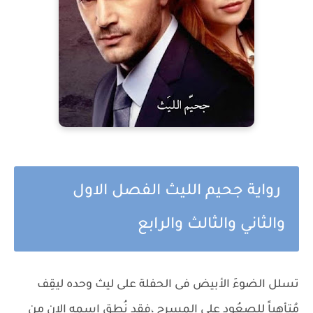
رواية جحيم الليث الفصل الاول
والثاني والثالث والرابع
تسلل الضوءَ الأبيض فى الحفلة على ليث وحده ليقِف
مُتأهِباً للصعُود على المسرح ،فقد نُطِق اسمه الان مِن