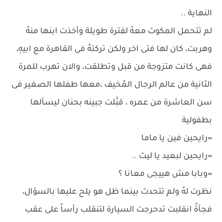
النهاية ..
لم تتحمل المكوث معهُ لفترة طويلة وأخذت ابنها منهُ
وهربت، كان لها فتى اخر ولكن تركتهُ فى القاهرة مع ابيهِ،
فهى كانت متزوجة من قبل وتطلقت، والان تهرب للمرة
الثانية من عالم الرجال المُخيف ،معها طفلها الصغير فى
سن العاشرة من عمره ، قبَّلت جبينه بحنان ليسألها
بطفولية
=رايحين فين يا ماما
=رايحين لبعيد يا ليث ..
=وبابا مش هييجى معانا ؟
نظرت لهُ ولم تتحدث بينما ظل هو يلح عليها بالسؤال،
فجأةً انقلبت تدحرجت السيارة لتنقلب رأساً على عقب