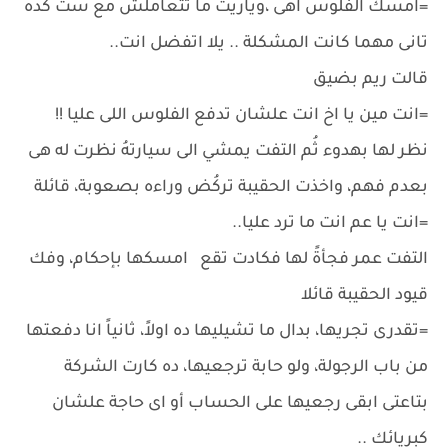
=امسك الفلوس اهى ،وياريت ما تتعاملش مع ست كده
تانى مهما كانت المشكلة .. يلا اتفضل انت..
قالت ريم بضيق
=انت مين يا اخ انت علشان تدفع الفلوس اللى عليا !!
نظر لها بهدوء ثُم التفت يمشي الى سيارتهُ نظرت له هى
بعدم فهم، واخذت الحقيبة تركُض وراءه بصعوبة، قائلة
=انت يا عم انت ما ترد عليا..
التفت عمر فجأةً لها فكادت تقع امسكها بإحكام، وفك
قيود الحقيبة قائلا
=تقدرى تجريها، بدال ما تشيليها ده اولاً، ثانياً انا دفعتها
من باب الرجولة، ولو حابة ترجعيها، ده كارت الشركة
بتاعتى ابقى رجعيها على الحساب أو اى حاجة علشان
كبريائك ..