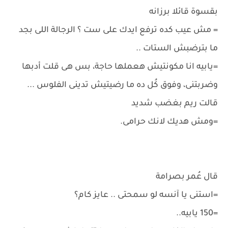
بقسوة قائلا برزانه
= مش عيب كده ترفع ايدك على ست ؟ الرجالة اللى بجد
ما بترضبش الستات ..
=يابيه انا مكونتيش هعملها حاجة، بس هى قلت أدبها
وضربتنى، وفوق كُل ده ما رضيتيش تدينى الفلوس ...
قالت ريم بغضب شديد
=ومش هديك لانك حرامى.
قال عُمر بصرامة
=استنى يا آنسه لو سمحتى .. عايز كام؟
=150 يابيه..