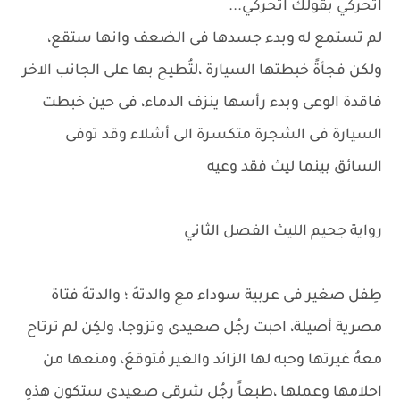
اتحركي بقولك اتحركي...
لم تستمع له وبدء جسدها فى الضعف وانها ستقع،
ولكن فجأةً خبطتها السيارة ،لتُطيح بها على الجانب الاخر
فاقدة الوعى وبدء رأسها ينزف الدماء، فى حين خبطت
السيارة فى الشجرة متكسرة الى أشلاء وقد توفى
السائق بينما ليث فقد وعيه
رواية جحيم الليث الفصل الثاني
طِفل صغير فى عربية سوداء مع والدتهُ ؛ والدتهُ فتاة
مصرية أصيلة، احبت رجُل صعيدى وتزوجا، ولكِن لم ترتاح
معهُ غيرتها وحبه لها الزائد والغير مُتوقعَ، ومنعها من
احلامها وعملها ،طبعاً رجُل شرقى صعيدى ستكون هذهِ