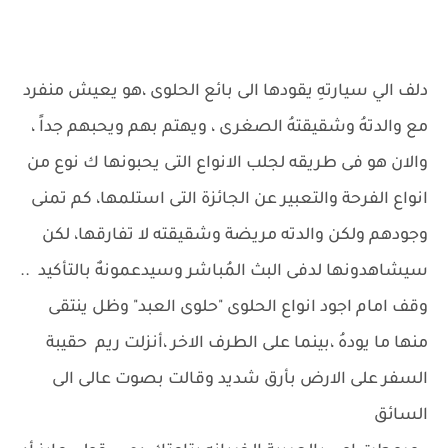
دلف الي سيارتهِ يقودها الى بائع الحلوى ،هو يعيش منفرد
مع والدتهُ وشقيقتهُ الصغرى ، ويهتم بهم ويحبهم جداً ،
والان هو فى طريقه لجلب الانواع التى يحبونها ك نوع من
انواع الفرحة والتعبير عن الجائزة التى استلمها، كم تمنى
وجودهم ولكن والدته مريضة وشقيقته لا تفارقها، لكن
سيشاهدونها لدفى البث المُباشر وسيدعمونهٌ بالتأكيد ..
وقف امام اجود انواع الحلوى "حلوى العبد" وظل ينتقى
منها ما يودهُ ،بينما على الطرف الاخر ،أنزلت ريم حقيبة
السفر على الارض بأرق شديد وقالت بصوت عالى الى
السائق