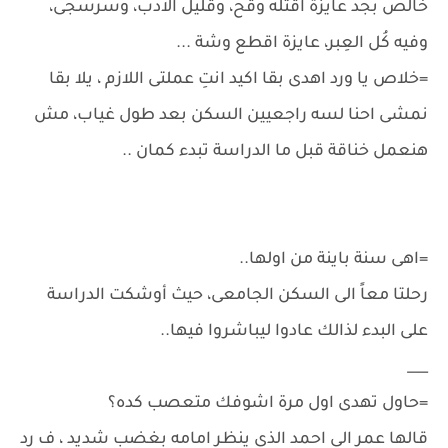
خالص بجد عايزة اقتله وقح، وقليل الادب، وسرسجى،
وفيه كُل العِبر، عايزة اقطع وشة ...
=خلاص يا ورد اهدى بقا اكيد انتِ عملتى اللازم ، يلا بقا
نمشى احنا لسه راجعيين السكن بعد طول غياب، مش
هنعمل خناقة قبل ما الدراسة تبدء كمان ..
=اهى سنة باينة من اولها..
رحلتا معاً الى السكن الجامعى، حيث أوشكت الدراسة
على البدء لذالك عادوا ليباشروا فيها..
___
=حاول تهدى اول مرة اشوفك متعصب كده؟
قالها عمر الى احمد الذى ينظر امامه بغضب شديد ، ف رد