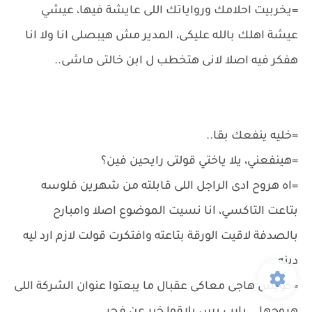
=يخربيت احلامك ورواياتك اللى عايشة فيها، عيشي
عيشة اهلك بالله عليكى، المدير مش هيبصلى انا ولا انا
هفكر فيه اصلا لانى هتخطب ل ابن خالتى ماشى..
=خليه ينفعك بقا..
=هينفعني، يلا ياختي قولتى رايحين فين؟
=اه هروح ادى الراجل اللى قابلته من شهرين فلوسه
بتاعت التاكسي، انا نسيت الموضوع اصلا وامبارح
بالصدفة لاقيت الورقة بتاعته وافتكرت قولت لازم ارد ليه
دينه ..
=كويس هاجى معاكى عقبال ما يبعتوا عنوان الشركة اللى