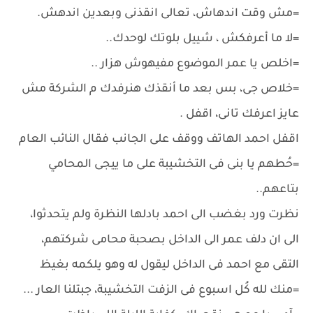
=مش وقت اندهاش، تعالى انقذنى وبعدين اندهش.
=لا ما أعرفكش ، شييل بلوتك لوحدك..
=اخلص يا عمر الموضوع مفيهوش هزار ..
=خلاص جى، بس بعد ما أنقذك هنرفدك م الشركة مش
عايز اعرفك تانى، اقفل .
اقفل احمد الهاتف ووقف على الجانب فقال النائب العام
=حُطهم يا بنى فى التخشيبة على ما ييجى المحامي
بتاعهم..
نظرت ورد بغضب الى احمد بادلها النظرة ولم يتحدثوا،
الى ان دلف عمر الى الداخل بصحبة محامى شركتهم،
التقى مع احمد فى الداخل ليقول له وهو يلكمه بغيظ
=منك لله كُل اسبوع فى الزفت التخشيبة، جبتلنا العار ...