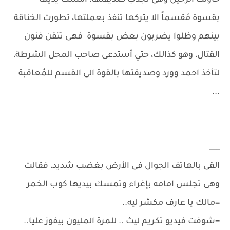
حاولت الرحيل وهى تجذب صديقتها، امسك يديها
بقسوة مُقسماً الا يتركها تنفذ بعملتها، تطورت الخناقة
بينهم وظلوا يضربون بعض بقسوة فهى تتقن فنون
القتال، وهو كذالك، حتي أستدعى صاحب المحل الشرطة،
لتأخذ احمد وورد وصديقتها بالقوة الى القسم للمُعاقبة
...
___
القى بالهاتف الجوال فى الأرض بغضب شديد، فقالت
وهى تجلس امامه بإغراء وتمسك بيديها كوب الخمر
=مالك يا عارف مكشر ليه..
=شوفت فيديو تكريم ليث .. للمرة المليون بيفوز عليا..