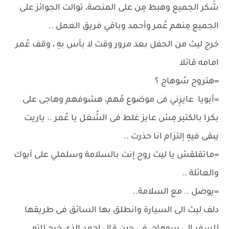
شَكر الجميع وهبط مِن على المنصة، توالت الجوائز على
الجميع مِنهم عُمر وأحمد وباقي فريق العمل ..
خرج ليث من الحفل بعد مرور وقت لا بأس بهِ ، وقف عُمر
امامه قائلا
=هتروح سُوهاج ؟
=أبويا عايزِني فى موضوع مُهم، هشوفهم وهاجى على
بكرا بالكتير مِش عايز غلط فى الشُغل يا عُمر .. ياريت
يبقى فيهِ إلتزام انا حذرت ..
=ماتقلقش يا ليث روح إنت بالسلامة وسلملي على أبوك
والعائلة ..
=يوصل .. مع السلامة..
دلف ليث الى السيارة وانطلق بها السائق فى طريقها