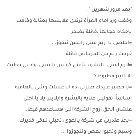
"بعد مرور شهرين ".
وقفت ورد امام المرأة ترتدى ملابسها بعناية وقامت
بإحكام حجابها ،قائلة بضجر
=اخلصى يا ريم مش رايحين نتجوز...
خرجت ريم من المرحاض قائلة
=لازم اعتنى بالبشرة بتاعتي كويس يا ستى ،واديني حطيت
الايلاينر مظبوط؟
=يا مصبر عبيدك صبرنى، ده انا غسلت وشى بالعافية
اساساً، تقوليلي عناية بالبشرة وايلاينر، يلا يا اختي
علشان الحق اروح الشركة اللى هساعدهم فيها..
=بجد هتدربى فى شركة يالهوى، تخيلي تلاقى مُديرك
وسيم وتحبوا بعض وتتجوزوا ...