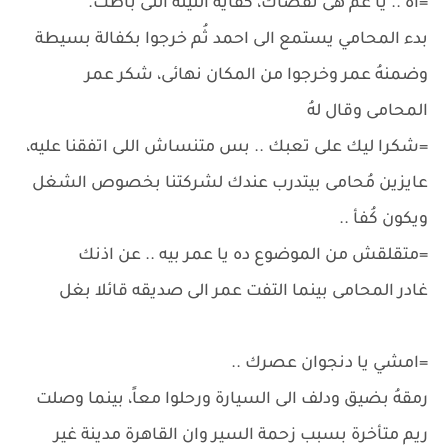
=آه .. يا عم هى نقصاك، كفاية الليلة اللى باظت.
بدء المحامي يستمع الى احمد ثُم خرجوا بكفالة بسيطة
وضمنهُ عمر وخرجوا من المكان نهائى، شكر عمر
المحامى وقال لهُ
=شكرا ليك على تعبك .. بس متنساش اللى اتفقنا عليه،
عايزين مُحامى بيتدرب عندك لشركتنا بخصوص الشغل
ويكون كُفأ ..
=متقلقش من الموضوع ده يا عمر بيه .. عن اذنك
غادر المحامى بينما التفت عمر الى صديقه قائلا بغل
=امشي يا دنجوان عصرك ..
رمقهُ بضيق ودلف الى السيارة ورحلوا معاً، بينما وصلت
ريم متأخرة بسبب زحمة السير وان القاهرة مدينة غير