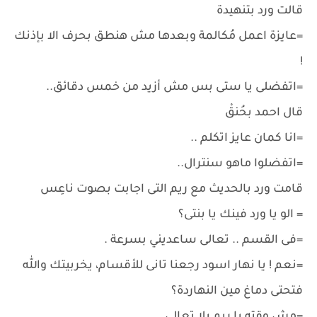
قالت ورد بتنهيدة
=عايزة اعمل مُكالمة وبعدها مش هنطق بحرف الا بإذنك
!
=اتفضلى يا ستى بس مش أزيد من خمس دقائق..
قال احمد بحُنقْ
=انا كمان عايز اتكلم ..
=اتفضلوا ماهو سنترال..
قامت ورد بالحديث مع ريم التى اجابت بصوت ناعِس
= الو يا ورد فينك يا بنتى؟
=فى القسم .. تعالى ساعديني بسرعة .
=نعم ! يا نهار اسود رجعنا تانى للأقسام، يخربيتك والله
فتحتى دماغ مين النهاردة؟