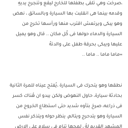
،صرخت وهي تلقى بطفلها للخارج ليقع وتنجرح يديهِ
وقدمه بينما هى انقلبت بها السيارة وبالسائق ، نهض
وهو يبكى ويرتعش اقترب منها ورأسها تخرج من
السيارة والدماء حولها فى كُل مكان .. قال وهو يميل
عليها ويبكى بحرقة طفل على والدتهُ
=ماما ماما .. ماما ..
نطقها وهو يتحرك فى السيارة ،يُفتح عيناه للمرة الثانية
بحادثة سيارة، حاول النهوض ولكن يبدو ان هُناك كسر
فى ذراعه، صرخ بتأوه شديد حتى استطاع الخروج من
السيارة وهو يتدحرج ويتالم، ينظر حوله ويتذكر نفس
المشهد القديم لهُ ، لمحها تنام فى سلام على الارض