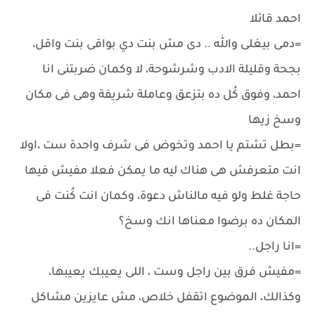
احمد قائلا
=دمى بيغلى والله .. دى مش بنت دي بواقى بنت واقل،
بجحة وقليلة الادب وشرشوحة، لا وكمان ضربتنى انا
احمد، وفوق كُل ده بتزعق وعاملة شريفة وهى فى مكان
وسخ زيها
=بطل تشتم يا احمد وتخوض فى شرف واحدة ست ،اولا
انت متعرفش هى هناك ليه ما يمكن فعلا مفيش فيها
حاجة غلط ولو فيه مالناش دعوة، وكمان انت كُنت فى
المكان ده برضوا معناها انك وسخ؟
=انا راجل..
=مفيش فرق بين راجل وست ، اللى يعيبك يعيبها،
وكذالك، الموضوع اتقفل خلاص، مش عايزين مشاكل