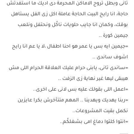
تانى وبطل تروح الاماكن المحرمة دى اديك ما استفدتش
حاجة، انا رايح البيت الحاجة عاملة اكل زى الفل يستاهل
بوقك، وكمان انا جايب حلويات ناكُل ونحتفل ونلعب
جيمين كورة ..
=جيمين ايه بس يا عمر هو احنا اطفال ،لا يا عم انا رايح
اشوف ساندى ..
=ساندى تانى، يابنى حرام عليك العلاقة الحرام اللى مش
هيبقى ليها غير نهاية زى الزفت ..
=اعمل اللى بقولك عليه بس لانى على اخرى..
=ربنا يهديك ويهدينا .. المهم متتأخرش بكرا عايزين
نكمل بقيت المشروعات..
=انتوا كلتوا دماغ امى بشغلكُم..
____