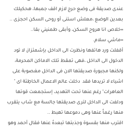
عندى صديقة فى وضع حرج لازم اقف جمبها، هحكيلك
بعدين الوضع ،معلش استنى أو روحى السكن احجزى ..
=خلاص انا هروح السكن، وأبقى طمنيني بقا..
=ماشي سلام.
أقفلت ورد هاتفها ونظرت الى الداخل بإشمئزاز، لا تود
الدخول الى الداخل ،فهى تمقط تلك الاماكن المحرمة،
ولكنها مجبورة صديقتها الان فى الداخل مغصوبة على
اشياء لا تريدها فقد دخلت عالم الاعمال الخاطِئة اى "
العاهرات" رغم عنها تحت التهديد، إستجمعت قوتها
ودلفت الى الداخل لترى صديقتها جالسة مع شاب يتقرب
منها رغماً عنها وهى دموعها تهبط ..
اقترب منها بقسوة وجذبتها تبعدهُ عنها فقال أحمد وهو