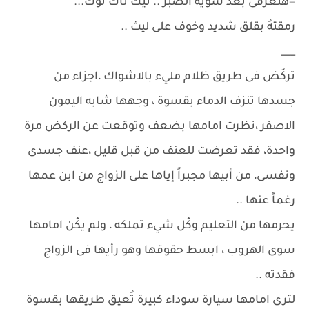
=هتعرفى بعد شوية الصبر .. تيك تاك توك...
رمقتهُ بقلق شديد وخوف على ليث ..
___
تركُض فى طريق ظلام مليء بالاشواك ،اجزاء من
جسدها تنزف الدماء بقسوة ، وجهها شابه اليمون
الاصفر ،نظرت امامها بضعف وتوقعت عن الركض مرة
واحدة، فقد تعرضت للعنف من قبل قليل ،عنف جسدى
ونفسى، من أبيها مجبراً إياها على الزواج من ابن عمها
رغماً عنها ..
يحرمها من التعليم وكُل شيء تملكه ، ولم يكُن امامها
سوى الهروب ، ابسط حقوقها وهو رأيها فى الزواج
فقدته ..
لترى امامها سيارة سوداء كبيرة تُعيق طريقها بقسوة