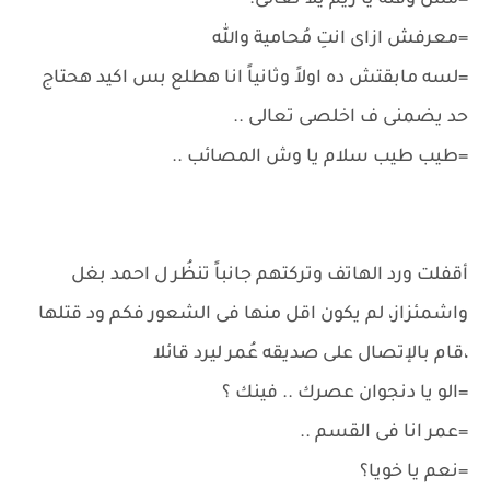
=مش وقته يا ريم يلا تعالى.
=معرفش ازاى انتِ مُحامية والله
=لسه مابقتش ده اولاً وثانياً انا هطلع بس اكيد هحتاج
حد يضمنى ف اخلصى تعالى ..
=طيب طيب سلام يا وش المصائب ..
أقفلت ورد الهاتف وتركتهم جانباً تنظُر ل احمد بغل
واشمئزاز، لم يكون اقل منها فى الشعور فكم ود قتلها
،قام بالإتصال على صديقه عُمر ليرد قائلا
=الو يا دنجوان عصرك .. فينك ؟
=عمر انا فى القسم ..
=نعم يا خويا؟