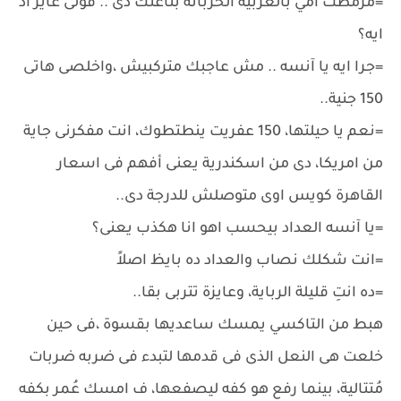
=مرمطت امي بالعربية الخربانه بتاعتك دى .. قولى عايز أد
ايه؟
=جرا ايه يا آنسه .. مش عاجبك متركبيش ،واخلصى هاتى
150 جنية..
=نعم يا حيلتها، 150 عفريت ينطتطوك، انت مفكرنى جاية
من امريكا، دى من اسكندرية يعنى أفهم فى اسعار
القاهرة كويس اوى متوصلش للدرجة دى..
=يا آنسه العداد بيحسب اهو انا هكذب يعنى؟
=انت شكلك نصاب والعداد ده بايظ اصلاً
=ده انتِ قليلة الرباية، وعايزة تتربى بقا..
هبط من التاكسي يمسك ساعديها بقسوة ،فى حين
خلعت هى النعل الذى فى قدمها لتبدء فى ضربه ضربات
مُتتالية، بينما رفع هو كفه ليصفعها، ف امسك عُمر بكفه