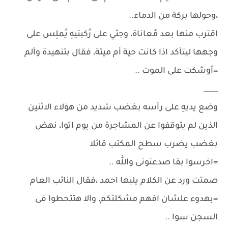
،وحولها بركة من الدماء..
اقترب منها بعد مُعاناة، وجثي على رُكبتيهِ يُملِس على
وجهها ليتأكد اذا كانت حية أم ميتة، فقال بتنهيدة وألم
=أوشكت على الموت ..
____
وضع يديهِ على رأسه بغضب شديد من هؤلاء الاثنين
الذين لم يتوقفوا عن المشاجرة من يوم اتوا، نهض
بغضب يضرب سطح المكتب قائلا
=اخرسوا بقا صدعتونى والله ..
صمتت ورد عن الكلام يليها احمد ،فقال النائب العام
=بهدوء علشان افهم مشكلتكم، والا هتتحطوا فى
السجن سوا ..