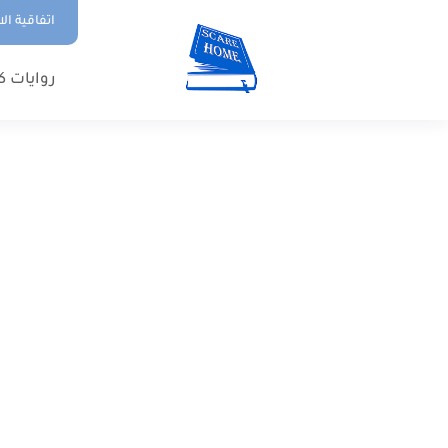
اتفاقية ال
روايات ك