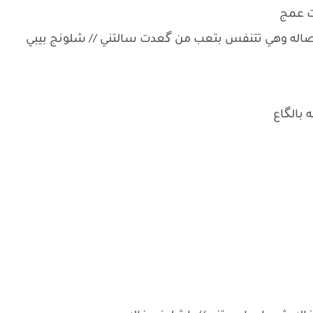
ت عمج
للصاله وهي تتنفس بتعب من گعدت سالتني // شلونج بيبي
 بالگاع