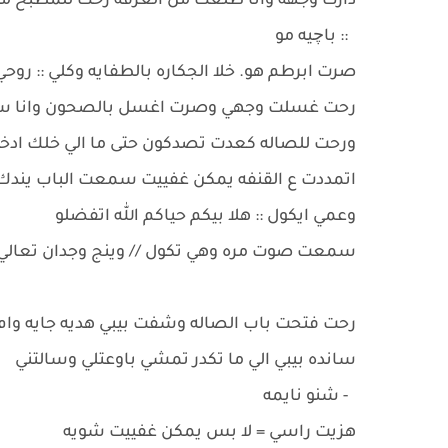
دارت وجهه وانا طلعت من الغرفه رحت للمطبخ مس
:: باچيه مو
صرت ابرطم هو. خلا الجكاره بالطفايه وكلي :: رو
رحت غسلت وجهي وصرت اغسل بالصحون وانا ساكت
ورحت للصاله كعدت تصدكون حتى ما الي خلك ادخل
اتمددت ع القنفه يمكن غفييت سمعت الباب يندك
وعمي ايكول :: هلا بيكم حياكم الله اتفضلو
سمعت صوت مره وهي تكول // وينج وجدان تعالي
رحت فتحت باب الصاله وشفت بيبي هديه جايه وام ك
سانده بيبي الي ما تكدر تمشي باوعتلي وسالتني
- شنو نايمه
هزيت راسي = لا بس يمكن غفييت شويه