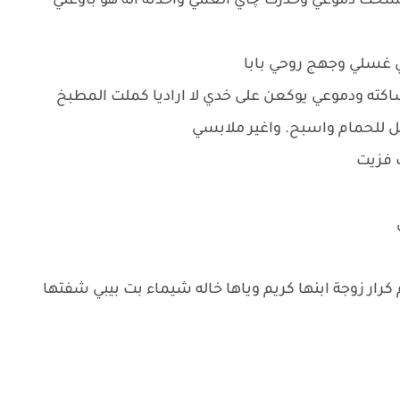
حت دموعي وخدرت چاي العمي واخذته اله هو باوعلي
حي غسلي وجهج روحي بابا
ه ودموعي يوكعن على خدي لا اراديا كملت المطبخ
 للحمام واسبح. واغير ملابسي
 فزيت
رار زوجة ابنها كريم وياها خاله شيماء بت بيبي شفتها