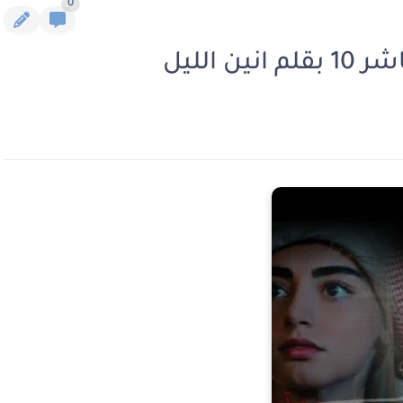
0
 الليل