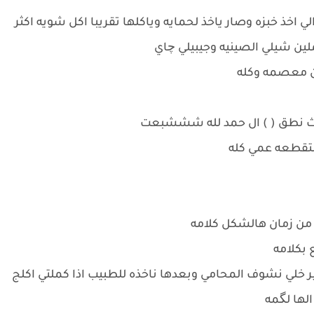
خذ خبزه وصار ياخذ لحمايه وياكلها تقريبا اكل شويه اكثر
ملين شيلي الصينيه وجيبيلي چاي
ن معصمه وكله
ادث نطق ( ) ال حمد لله شششبعت
 متقطعه عمي كله
 من زمان هالشكل كلامه
 بكلامه
 خلي نشوف المحامي وبعدها ناخذه للطبيب اذا كملتي اكلج
لها لگمه