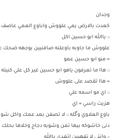
وجدان
كعدت بالارض يمي علووش واباوع العمي عاصف ان
:: ياالله ابو حسين اكل
علووش ما جاوبه باوعلنه صافنيين بوجهه ضحك 
= منو ابو حسين عمو
:: هاا ما تعرفون ياهو ابو حسين غير كل علي كنيته
= هاا تقصد على علووش
:: اي مو اسمه علي
هزيت راسي = اي
باوع العلاوي وگله :: لا تصفن بعد عمك واكل شو
دنى خاشوكه بيها تمن وشويه دجاج وخلاها بحلك ع
:: وانتي لا تفهيين اتغدي ياالله