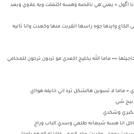
نا اگول = يعني هي ناقصه وهسه اكتملت ويه علاوي وبعد
الكاع وايدها جوه راسها اتقربت منها وكعدت وانا ثانيه
يتها == ماما الله يخليج اكعدي مو تردون ترحون للمحامي
= ماما لا تسوين هالشكل تره اني خايفه هوااي
 بيج شي
شكبري وشكدي
ع اكل انا هسه شبعانه طلعي وسدي الباب وراج