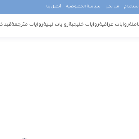
استخدام
من نحن
سياسة الخصوصيه
أتصل بنا
املة
روايات عراقية
روايات خليجية
روايات ليبية
روايات مترجمة
قيد كت