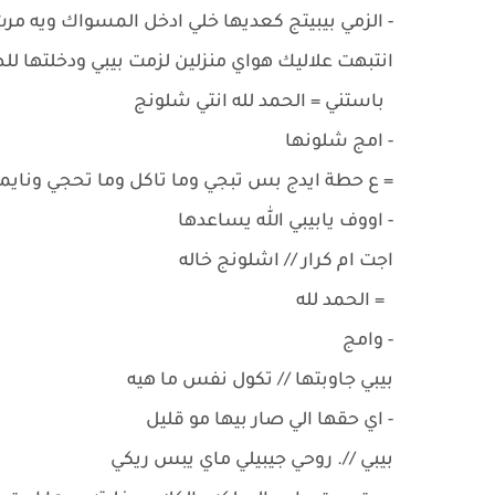
- الزمي بيبيتج كعديها خلي ادخل المسواك ويه مر
انتبهت علاليك هواي منزلين لزمت بيبي ودخلتها 
باستني = الحمد لله انتي شلونج
- امج شلونها
= ع حطة ايدج بس تبجي وما تاكل وما تحجي ونايمه
- اووف يابيبي الله يساعدها
اجت ام كرار // اشلونج خاله
= الحمد لله
- وامج
بيبي جاوبتها // تكول نفس ما هيه
- اي حقها الي صار بيها مو قليل
بيبي //. روحي جيبيلي ماي يبس ريكي