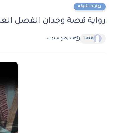
روايات شيقه
رواية قصة وجدان الفصل العاشر 10 بقلم انين
GeGe
منذ بضع سنوات