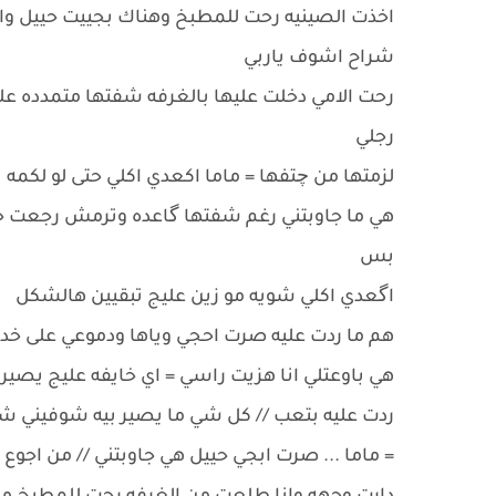
اخذت الصينيه رحت للمطبخ وهناك بجييت حييل وا
شراح اشوف ياربي
رحت الامي دخلت عليها بالغرفه شفتها متمدده على 
رجلي
لزمتها من چتفها = ماما اكعدي اكلي حتى لو لكمه
هي ما جاوبتني رغم شفتها گاعده وترمش رجعت حاج
بس
اگعدي اكلي شويه مو زين عليج تبقيين هالشكل
هم ما ردت عليه صرت احجي وياها ودموعي على خدي 
هي باوعتلي انا هزيت راسي = اي خايفه عليج يصير
ردت عليه بتعب // كل شي ما يصير بيه شوفيني 
= ماما ... صرت ابجي حييل هي جاوبتني // من اجو