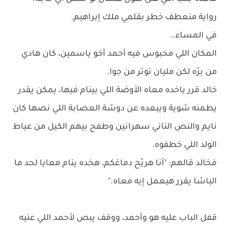
رواية منعطف خطر بقلمي ملك إبراهيم.
في المساء..
المكان اللي محبوس فيه أحمد أخو ياسمين، كان هادي
من برّه لكن مليان توتر من جوا.
خالد قرر ياخده معاه الأوضة اللي بينام فيها، يمكن يقدر
يطمنه شوية ويبعده عن دوشة العصابة اللي نصها كان
نايم والنص التاني سهرانين وطفح بيهم الكيل من عياط
الولد اللي خطفوه.
فخالد قالهم: "أنا هريّح دماغكم، هخده ينام معايا لحد ما
الباشا يقرر هيعمل إيه معاه."
قفل الباب عليه هو وأحمد، ووقف يبص لأحمد اللي عنيه