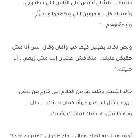
ظابط... علشان أقبض على الناس اللي خطفوني،
وأمسك كل المجرمين اللي بيخطفوا ولاد زَيّي
وبيخوّفوهم..."
وبص لخالد بعينين فيها حب وأمان وقال: بس أنا مش
هقبض عليك... متخافش، عشان إنت مش زيهم... أنا
حبيتك."
خالد ابتسم، وقلبه دق من الكلام اللي خارج من طفل
بريء، وقال له بهدوء: وأنا كمان حبيتك يا بطل...
وماتخافش، هرجعك لمامتك وأختك.
أحمد مد إيديه لخالد، وقال برجاء طفولي: "اعتبر ده وعد؟"