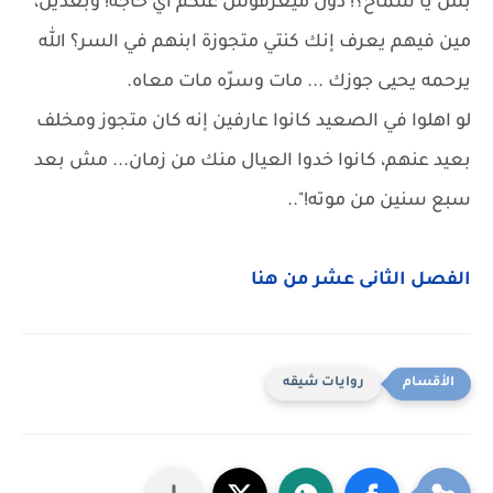
بس يا سماح؟! دول ميعرفوش عنكم أي حاجة! وبعدين،
مين فيهم يعرف إنك كنتي متجوزة ابنهم في السر؟ الله
يرحمه يحيى جوزك ... مات وسرّه مات معاه.
لو اهلوا في الصعيد كانوا عارفين إنه كان متجوز ومخلف
بعيد عنهم، كانوا خدوا العيال منك من زمان... مش بعد
سبع سنين من موته!"..
الفصل الثانى عشر من هنا
روايات شيقه