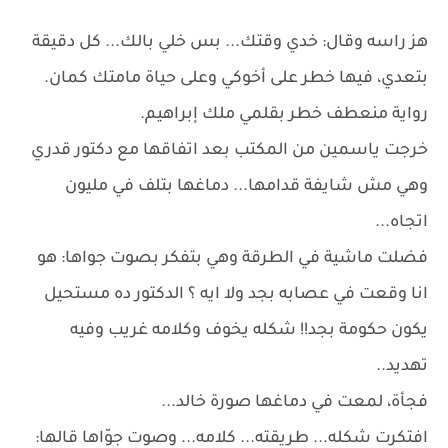
هز راسه وقال: خدي وقتك... بس خلي بالك... كل دقيقة
بتعدي، فيها خطر على أخوكي وعلى حياة مامتك كمان.
رواية منعطف خطر بقلمي ملك إبراهيم.
خرجت ياسمين من المكتب بعد اتفاقها مع دكتور قدري
وهي مش شايفة قدامها... دماغها بتلف في مليون
اتجاه...
فضلت ماشية في الطرقة وهي بتفكر بصوت جواها: هو
انا وقعت في عصابه بجد ولا ايه ؟ الدكتور ده مستحيل
يكون حكومة بجد!! شكله يخوف وكلامه غريب وفيه
تهديد..
فجأة، لمعت في دماغها صورة خالد...
افتكرت شكله... طريقته... كلامه... وصوت جوّاها قالها: