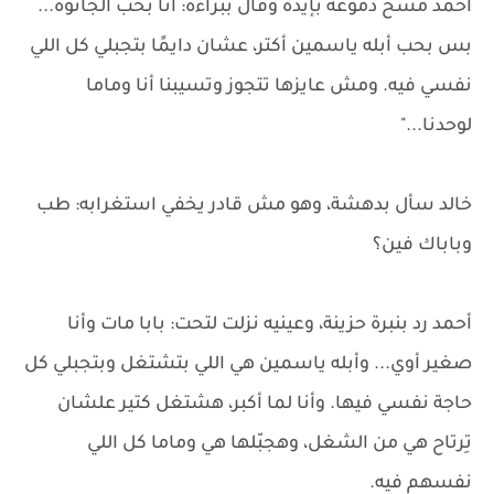
أحمد مسح دموعه بإيده وقال ببراءة: أنا بحب الجاتوه...
بس بحب أبله ياسمين أكتر، عشان دايمًا بتجبلي كل اللي
نفسي فيه. ومش عايزها تتجوز وتسيبنا أنا وماما
لوحدنا..."
خالد سأل بدهشة، وهو مش قادر يخفي استغرابه: طب
وباباك فين؟
أحمد رد بنبرة حزينة، وعينيه نزلت لتحت: بابا مات وأنا
صغير أوي... وأبله ياسمين هي اللي بتشتغل وبتجبلي كل
حاجة نفسي فيها. وأنا لما أكبر، هشتغل كتير علشان
تِرتاح هي من الشغل، وهجبّلها هي وماما كل اللي
نفسهم فيه.