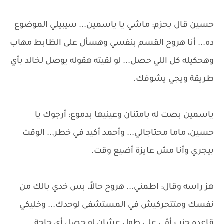
حسين قال بحزم: ماشي يا ياسمين... سيبيلي الموضوع
ده... أنا هروح القسم بنفسي وهسأل على الظابط مهاب
وهحكيله كل اللي حصل... لو لقيته هقوله يوصل لخالد بأي
طريقة ويجي يشوفك.
ياسمين بصت له بامتنان وعينيها بدموع: أرجوك يا
حسين، ماما محتاجالي... وأحمد أكيد في خطر... الوقت
بيجري وأنا مش عايزة أضيع وقت.
هز راسه وقال: اطمني... هروح حالاً، بس خدي بالك من
نفسك ومتتحركيش في المستشفى لوحدك... وخليكي
قاعده جنب أمّي على طول عشان لو حصل أي حاجة.