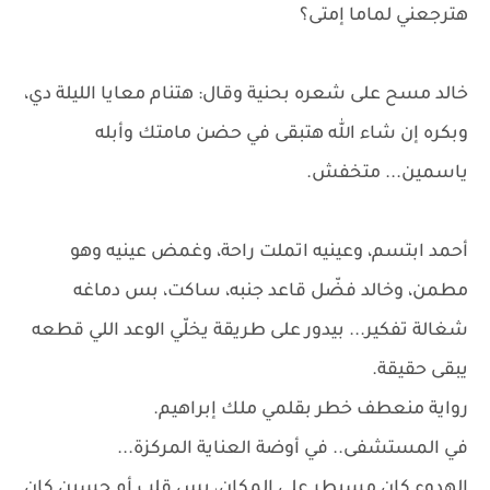
هترجعني لماما إمتى؟
خالد مسح على شعره بحنية وقال: هتنام معايا الليلة دي،
وبكره إن شاء الله هتبقى في حضن مامتك وأبله
ياسمين... متخفش.
أحمد ابتسم، وعينيه اتملت راحة، وغمض عينيه وهو
مطمن، وخالد فضّل قاعد جنبه، ساكت، بس دماغه
شغالة تفكير... بيدور على طريقة يخلّي الوعد اللي قطعه
يبقى حقيقة.
رواية منعطف خطر بقلمي ملك إبراهيم.
في المستشفى.. في أوضة العناية المركزة...
الهدوء كان مسيطر على المكان، بس قلب أم حسين كان