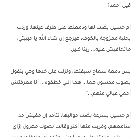
فين أحمد؟
أم حسين بصّت لها ودمعتها على طرف عينها، وردّت
بحنية ممزوجة بالخوف: هيرجع إن شاء الله يا حبيبتي،
ماتخافيش عليه... ربنا كبير.
بس دمعة سماح سبقتها، ونزلت على خدها وهي بتقول
بصوت مكسور: هما... هما اللي خطفوه... أنا معرفتش
أحمي عيالي منهم..."
أم حسين بسرعة بصّت حواليها، تتأكد إن مفيش حد
سامعهم، وقربت منها أكتر وقالت بصوت مهزوز: إزاي