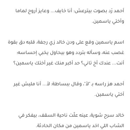
أحمد رَد بصوت بيترعش: أنا خايف... وعايز أروح لماما
وأختي ياسمين.
اسم ياسمين وقع على ودن خالد زي رجفة، قلبه دق بقوة
غصب عنه، وسأله بتردد وهو بيحاول يخبي إحساسه:
أنت... عندك أخ تاني؟ حد أكبر منك غير أختك ياسمين؟
أحمد هز راسه بـ "لأ"، وقال ببساطة: لأ... أنا مليش غير
أختي ياسمين.
خالد سرح شوية، عينه علّت ناحية السقف، بيفكر في
الشاب اللي اخد ياسمين من مكان الحادثة.