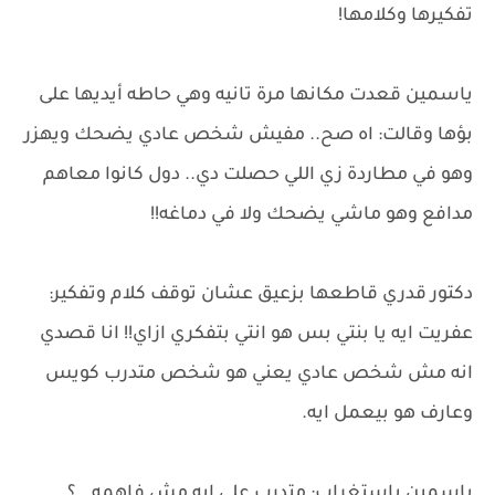
تفكيرها وكلامها!
ياسمين قعدت مكانها مرة تانيه وهي حاطه أيديها على
بؤها وقالت: اه صح.. مفيش شخص عادي يضحك ويهزر
وهو في مطاردة زي اللي حصلت دي.. دول كانوا معاهم
مدافع وهو ماشي يضحك ولا في دماغه!!
دكتور قدري قاطعها بزعيق عشان توقف كلام وتفكير:
عفريت ايه يا بنتي بس هو انتي بتفكري ازاي!! انا قصدي
انه مش شخص عادي يعني هو شخص متدرب كويس
وعارف هو بيعمل ايه.
ياسمين باستغراب: متدرب علي ايه مش فاهمه.. ؟