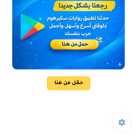
حمّل من هنا