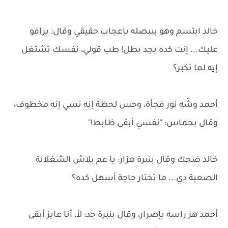
خالد ابتسم وهو بيبصله بإعجاب حقيقي وقال: برافو
عليك... إنت كده بجد بطل! طب قولي، نفسك تشتغل
إيه لما تكبر؟
أحمد وشّه نور فجأة، وحس لحظة إنه نسي إنه مخطوف،
وقال بحماس: "نفسي أبقى ظابط!"
خالد ضحك وقال بنبرة هزار: يا عم بلاش الشغلانة
الصعبة دي... ما تختار حاجة أسهل كده؟
أحمد هز راسه بإصرار، وقال بنبرة جد: لأ، أنا عايز أبقى