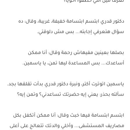
تعرف مين اللي خطفوا اخويا؟
دكتور قدري ابتسم ابتسامة خفيفة، غريبة، وقال: ده
سؤال هتعرفي إجابته... بس مش دلوقتي.
بصلها بعينين مفيهاش رحمة وقال: أنا ممكن
أساعدك... بس المساعدة ليها تمن، يا ياسمين.
ياسمين اتوترت أكتر، ونبرة دكتور قدري بدأت تقلقها بجد.
سألته بحذر: يعني إيه حضرتك تساعدني؟ وتمن إيه؟
ابتسم ابتسامة فيها خبث وقال: أنا ممكن أتكفل بكل
مصاريف المستشفى... وأخلي والدتك تتعالج على أعلى