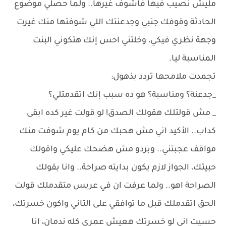
مليش نصيب فيها فاشوف غيرها.. ولما حصلي موضوع
الحادثة وقوفك جنبي وجدعنتك اللي شوفتها منك غيرت
وجهة نظري فيكي، وخلتني احس إنك هتكوني البنت
المناسبة ليا.
تجمدت ملامحها تردد بذهول:
_جدعنة؟ ومناسبة؟ هو ده سبب إنك اتقدمتلي؟
_ مش قولتلك هقولك الصدق! لو قولت غير كده ابقى
كداب.. الأكيد اني مش هحبك من كام يوم شوفت منك
مواقف عجبتني.. وبردو مش هضحك عليكي واقولك
حبيتك، الجواز لازم يكون بدايته صراحة.. وانا بقولك
الصراحة اهو.. ولما عرفت ان في عريس متقدملك قولت
الحق اتقدملك قبل ما توافقي على التاني واكون خسرتك،
حسيت اني لو خسرتك هعيش عمري كله ندمان، انا