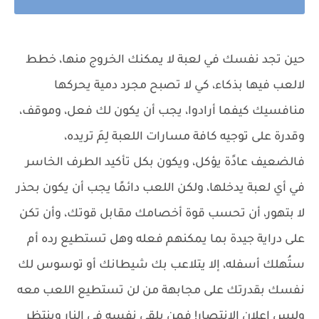
حين تجد نفسك في لعبة لا يمكنك الخروج منها، خطط
لالعب فيها بذكاء، كي لا تصبح مجرد دمية يحركها
منافسيك كيفما أرادوا، يجب أن يكون لك فعل، وموقف،
وقدرة على توجيه كافة مسارات اللعبة لِمَ تريده،
فالضعيف عادًة يؤكل، ويكون بكل تأكيد الطرف الخاسر
في أي لعبة يدخلها، ولكن اللعب دائمًا يجب أن يكون بحذر
لا بتهور، أن تحسب قوة أخصامك مقابل قوتك، وأن تكن
على دراية جيدة بما يمكنهم فعله وهل تستطيع رده أم
ستُهلك أسفله، إلا يتلاعب بك شيطانك أو توسوس لك
نفسك بقدرتك على مجابهة من لن تستطيع اللعب معه
وليس إعلان الانتصار! فمن يلقي نفسه في النار وينتظر