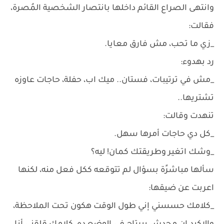
وانتهى الصراع القائم داخلها بانتصار الشخصية المُصرة،
فقالت:
_زي ما تحب، مش فارق معايا.
رد بهدوء:
_مش في ترتيبات، فستان.. ميك اب، حفلة، حاجات عاوزه
تشتريها..
تنهدت وقالت:
_كل دي حاجات أمرها سهل.
_وشك اتغير وطريقتك كمان! ليه؟
سألها مباشرًة بسؤال لم تتوقعه ككل فعل منه، لكنها
اعربت عن ضيقها:
_كلامك حسسني إني طول الوقت هكون تحت الملاحظة،