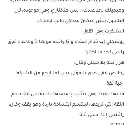
تليفون تختاري كل اللي تحتاجيه من على الويب سايتس،
وهيجيلك لحد عندك.. بس هتختاري وهي موجوده، لأن
التليفون مش هيكون معاكي وانتِ لوحدك.
استنكرت وهي تقول:
_وشكلي إيه قدام صفاء وانا واخده فونها لأ وقاعده فوق
راسي لحد ما اختار!
هز رأسه بلا معنى وقال:
_خلاص ابقي خدي تليفوني بس لما ارجع من الشركة.
_حبة ثقة!
قالتها بغيظ وهي تشير بإصبعيها علامة على قلة حجم
الثقة التي تريدها، ليبتسم ابتسامة باردة وهو يقف وقال:
_اثبتيلي إنك محل ثقة.
********