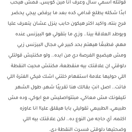
قولتله اسمي سأل وعرف انا مين كويس، فمش هيحب
ابدًا شكله يطلع قدامي كده بعد ما يرفض ييجي يحضر
فرح بنته، واكيد اكتر هيكون حابب ينزل عشان يتعرف عليا
ويوطد العلاقة بينا.. وزي ما بتقولي هو البيزنس عنده
مهم، فطبعًا هيهتم بحد كبير في مجال البيزنس زيي
ومش هيضيع الفرصة دي من ايده.. ولو مكنتيش قولتلي
دلوقتي ان علاقتك بيه منقطعة، مكنتش محيت النقطة
اللي حوليها علامة استفهام خلتني اشك فيكي الفترة اللي
فاتت.. اصل انتِ بقالك هنا تقريبًا شهر، طول الشهر
تليفونك مش معاكي، مبتتواصليش مع ابوكي، وده مش
طبيعي، الطبيعي تقوليلي بابا هيقلق عليا! انا عاوزه
اكلمه، أي حاجه من النوع ده.. لكن علاقتك بيه اللي
وضحتيها دلوقتي فسرت النقطة دي.