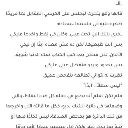
_لأ..
قالها وهو يتحرك ليجلس على الكرسي المقابل لها مريحًا
ظهره عليهِ في جلسته المعتادة:
_خدي بالك انتِ تحت عيني، وكان في نقط واخدها عليكي
بس انتِ ظبطيها، لكن ده مش معناه ابدًا إن ليكي
الأمان، لكن ممكن بعد كتب الكتاب نفك الدنيا شوية..
بس بحدود وبردو هتفضل عيني عليكي.
نظرت له لثواني تطالعه بتفحص عميق
“ليس سهلاً… ابدًا”
فلم تكن تعلم أنه يضع في عقله كل هذه النقاط، والتي
وضعتها في دائرة الشك لديهِ، فكل ما قالته الآن واخرجها
من تلك الدائرة هو بمحض الصدفة، ليس ذكاءًا منها أو
تنبؤ بما يفكر فيه، ولكن هل سيسير معها الأمر دومًا