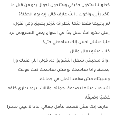
خطوبتنا هتكون حقيقي وهتتحول لجواز بردو من قبل ما
تاخد رأيي، واخوك.. انتَ عارف قالي إيه يوم الحفلة؟
لم يجيبها فقط حثها بنظراته لتزفر بضيق وهي تقول:
_على فكرة انتَ ممل جدًا في الحوار، يعني المفروض ترد
عليا عشان احس إنك سامعني حتى!
قلب عينيهِ بملل وقال:
_وانا مبحبش شغل التشويق ده، قولي اللي عندك ورا
بعضه، وانا سامعك لو مش سامعك كنت قومت
وسيبتك مش هقعد اتملى في جمالك.
اتسعت عيناها بصدمة لجملته، وقالت ببرود يداري خلفه
غضبًا وضيقًا:
_عارفه إنك مش هتقعد تتأمل جمالي، مانا لا عيني خضرا