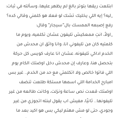
ابتلعت ريقها بتوتر بالغ لم يظهر عليها، وسألته في ثبات:
_ليه؟ إيه اللي يخليك تشك لو فعلا هو كلمني وقالي كده؟
رفع إصبعه الممسك بال”سيجار” وقال:
_اولاً، انتِ ممعكيش تليفون عشان تكلميه، ويوم ما
كلمتيه كان من تليفوني انا، وانا واثق ان محدش من
الخدم اداكي تليفونه، عشان انا عارف كويس كل حركة
بتحصل هنا، وعارف إن محدش دخل اوضتك الكام يوم
اللي فاتوا خالص ولا اتكلمتي مع حد من الخدم.. غير بس
امبارح الخدامة اللي اسمها مستكة طلعت تنضف
اوضتك قعدت نص ساعة ونزلت، وكانت طالعه من غير
تليفونها.. ثانيًا، مفيش اب يقول لبنته اتجوزي من غير
وجودي، حتى لو مش مهتم ليكي بس هو اكيد بعد ما