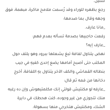
سنين.
رجع بظهره للوراء وقد رُسمت ملامح ماكرة، مبهمة، فوق
وجهه وقال بما صدمها:
_مانا عارف.
رفعت حاجبيها بصدمة تسأله بعدم فهم:
_عارف إيه؟
نهض يتناول لفافة تبغ يشعلها ببرود وهو يلتف حول
المكتب حتى أصبح أمامها يضع إحدى كفيهِ في جيب
بنطاله القماشي والكف الآخر يتناول بهِ اللفافة، أخرج
دخانها من فمه ثم قال:
_عارفه لو مكنتيش قولتي إنك مكلمتيهوش وإن ده رغبه
منك تتجوزي من غير وجوده، كنت هحطك في دايرة
الشك، ومكنتيش هتخرجي منها بسهولة.