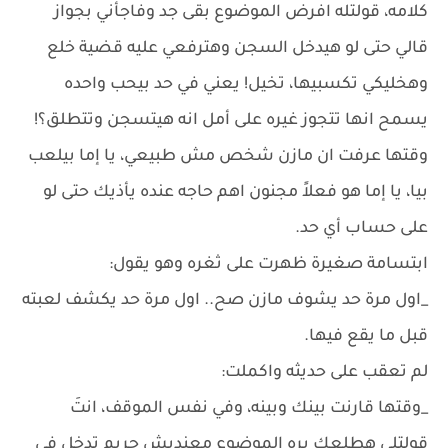
كلامه، قولتله افرض الموضوع بقى جد وفاجأني بجواز
قالي حتى لو هيدخل السجن وهترفعي عليه قضية خلع
وهخليكي تكسبيها، تخيل! يعني في حد بيحب واحده
يسمح انها تتجوز غيره على أمل انه هيتسجن وتتطلق؟!
وقتها عرفت ان مازن شخص مش طبيعي، يا إما بيلعب
بيا، يا إما هو فعلاً مجنون اهم حاجه عنده يأذيك حتى لو
على حساب أي حد.
ابتسامة صغيرة ظهرت على ثغره وهو يقول:
_اول مرة حد يشوف مازن صح.. اول مرة حد يكشف لعبته
قبل ما يقع فيها.
لم تعقب على حديثه واكملت:
_وقتها قارنت بينك وبينه، وفي نفس الموقف، انتَ
قولتلي هطلعك بره الموضوع معنديش حريم تدخل في