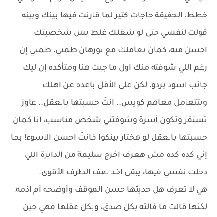
خطط، الحقيقة حاجات كتير لما قارنت فيها بينك وبينه
قولت لنفسي حتى لو شغلك غلط بس شخصيتك
احسن منه، كمان تعاملك مع نورهان طمني، طمني إن
رغم اللي شوفته منك اول ما جيت هنا ومتأكده إن ليك
جانب اسود بردو، لكن على الأقل باعده عن اهلك
وبتتعامل معاهم كويس.. انتَ حسبتها بالعقل.. عاوز
تستقر وتكون أسرة وشوفتني شخص مناسب، انا كمان
حسبتها بالعقل لو هختار بينكوا فانتَ احسن الاسوء! بما
إني كده كده مش هعرف اخرج سليمة من الدايرة اللي
دخلت نفسي فيها، يبقى اخد صف الطرف الأقوى.
هي لا تعرف هل حديثها حسن الموقف وأوضحه أم اذمه،
لكنها قالت ما قالته بكل صدق، وبكل عقلها فهي حين