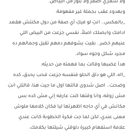
ولا شعري أصفر ولا بنور من البياض.
وبهدوء عقب بجملة غير مفهومة:
_بالعكس.. انتِ لو فيكِ أي صفة من دول مكنتش هقعد
ادامك وابصلك اصلاً، نفسي جزعت من البيض اللي
عنيهم خضر.. بقيت بشوفهم دمهم تقيل وجمالهم ده
مجرد شكل وجوه سواد.
هدأ غضبها وقالت بما فهمته من حديثه:
_ااه، اللي هو داق الحلو فنفسه جزعت فحب يحدق، كده
وضحت.. اصل شدوى قالتها اول ما جيت هنا، قالتلي انتِ
مش زوقه، وانا وقتها كنت عارفه إني مش كده بس
مكانش في أي حاجه اظهرتها ليا فكان كلامها ملوش
معنى عندي، لكن لما جت فكرة الخطوبة كانت عندي
علامة استفهام كبيرة دلوقتي شيلتها بكلامك.