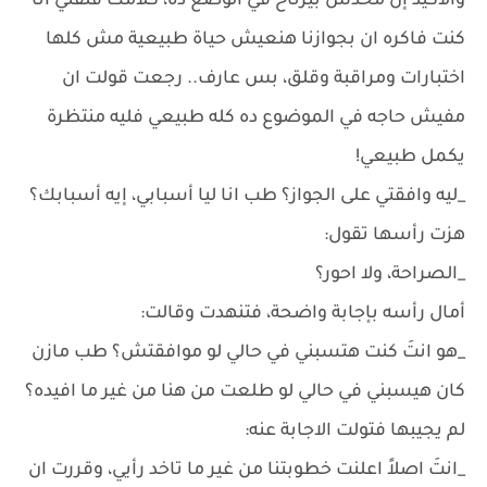
والاكيد إن محدش بيرتاح في الوضع ده، كلامك قلقني أنا
كنت فاكره ان بجوازنا هنعيش حياة طبيعية مش كلها
اختبارات ومراقبة وقلق، بس عارف.. رجعت قولت ان
مفيش حاجه في الموضوع ده كله طبيعي فليه منتظرة
يكمل طبيعي!
_ليه وافقتي على الجواز؟ طب انا ليا أسبابي، إيه أسبابك؟
هزت رأسها تقول:
_الصراحة، ولا احور؟
أمال رأسه بإجابة واضحة، فتنهدت وقالت:
_هو انتَ كنت هتسبني في حالي لو موافقتش؟ طب مازن
كان هيسبني في حالي لو طلعت من هنا من غير ما افيده؟
لم يجيبها فتولت الاجابة عنه:
_انتَ اصلاً اعلنت خطوبتنا من غير ما تاخد رأيي، وقررت ان