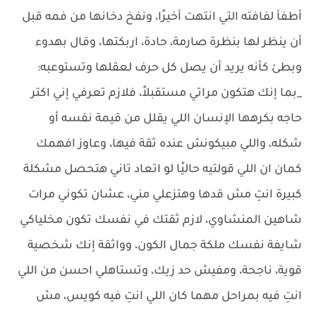
أطفأ لفافته التي انتهت أخيرًا، ونفخ دخانها من فمه قبل
أن ينظر لها بنظرة صارمة، حادة، اربكتها، وقال بهدوء
وبطئ كأنه يريد أن يصل كل حرف لعقلها وتستوعبه:
_بما إنك هتكون مراتي مستقبلاً، فلازم تعرفي إني اكتر
حاجه بكرهها الإنسان اللي يقلل من قيمة نفسه أو
شكله، واللي مبيكونش عنده ثقة فيها، وعاوز افهمك
كمان ان اللي قولتيه حاليًا لو اتعاد تاني هتحصل مشكلة
كبيرة انتِ مش قدها وهتزعلي مني، عشان تكوني مرات
شاهين المنشاوي، لازم ثقتك في نفسك تكون مخلياكي
شايفة نفسك ملكة جمال الكون، وواثقة إنك شخصية
قوية، ناجحة، ومفيش حد زيك، وتستاهلي احسن من اللي
انتِ فيه بمراحل مهما كان اللي انتِ فيه كويس، مش