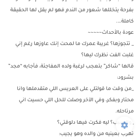
بفرحة يتخللها شعور من الندم فهو لم يقل لها الحقيقة
كاملة….
عودة بالأحداث~~~~~
_ تتجوزها؟ غريبة عمرك ما لمحت إنك عاوزها رغم إني
غلبت الفت نظرك ليها؟
قالها “شاكر” بتعجب لرغبة ولده المفاجئة، فأجابه “مجد”
بشرود:
_من وقت ما قولتلي على العريس اللي متقدملها وانا
محتار وبفكر، وفي الآخر وصلت للحل اللي حسيت اني
مرتاحله.
_والسبب؟ ليه فكرت فيها دلوقتي؟
تهرب بعينيه من والده وهو يجيب: