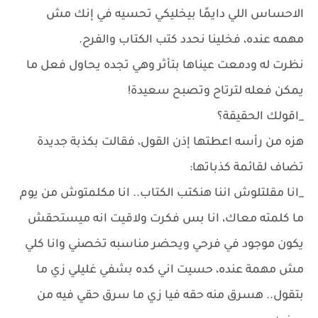
الاحساس اللي دايمًا بيخليكي تحسيه في إنك مش
مهمه عنده، فخلينا نحدد كتب الكتاب والفرح.
نظرت له ودمعت عيناها بتأثر وهي تجده يحاول فعل ما
يمكن فعله لترتاح وتصبح سعيدة!
_اقولك الحقيقة؟
هزه من رأسه اعطتها إذن القول، فقالت بكذبة جديدة
تضاف لقائمة كذباتها:
_انا مقلتلوش اننا هنكتب الكتاب.. انا مكلمتوش من يوم
ما كلمته معاك، انا بس فكرت ولاقيت انه ميستحقش
يكون موجود في فرحي ويحضر مناسبه تخصني وانا كلي
مش مهمة عنده، حسيت اني كده بشفي غليلي زي ما
بتقول.. هسرق منه حقه فيا زي ما سرق حقي فيه من