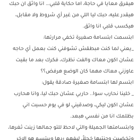
هيفرق معايا في حاجة، اما حكاية قلبي… انا واثق ان حبك
هيقدر عليه، حبك ليا اللي من غير أي شروط ولا مقابل،
هيكسب قلبي انا واثق.
ابتسمت ابتسامة صغيرة تخفي مرارتها:
_يعني لما كنت مبطقش تشوفني كنت بعمل أي حاجه
عشان اكون معاك والفت نظرك، فكرك بعد ما بقيت
عاوزني معاك مهما كان الوضع هرفض؟؟
ابتسم لها ابتسامة صغيرة صادقة يقول:
_ خلينا نحارب سوا.. حاربي عشان حبك ليا، وانا هحارب
عشان اكون ليكي، وصدقيني لو في يوم حسيت اني
بظلمك انا من نفسي هبعد.
وابتسامتها الجميلة والتي لاحظ للتو جمالها زينت ثغرها،
وتخضبت وجنتيها خجلاً، ليفهم ردها ويبتسم هو الاخر