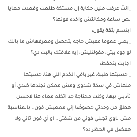
_انتَ عرفت منين حكاية إن مستكة طلعت وقعدت معايا
نص ساعة ومكانتش واخده فونها؟
ابتسم بثقة يقول:
_يعني عموما مفيش حاجه بتحصل ومعرفهاش ما بالك
لو جوه بيتي، مقولتليش، إيه علاقتك بالبت دي؟
اجابت بتحفظ:
_ حسيتها طيبة، غير باقي الخدم اللي هنا، حسيتها
ملهاش في سكة شدوى ومش ممكن تجندها ضدي أو
تأذيني بيها، وكنت محتاجة حد اتكلم معاه هنا لاحسن
هطق من وحدتي خصوصًا إني ممعيش فون.. بالمناسبة
مش ناوي تجبلي فوني من شقتي.. او أي فون تاني ولا
هفضل في الحظر ده؟