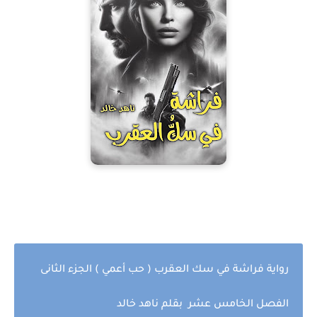
رواية فراشة في سك العقرب ( حب أعمي ) الجزء الثانى
الفصل الخامس عشر بقلم ناهد خالد