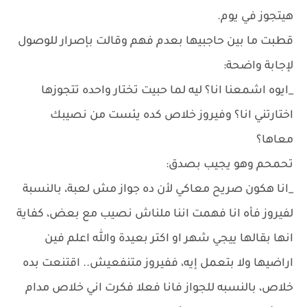
هيتجوز في يوم.
قطبت ما بين حاجبيها بعدم فهم وقالت بإصرار للوصول
لإجابة واضحة:
_ايوه اشمعنا انا؟ ليه لما حبيت تختار واحده تتجوزها
اختارتني انا؟ وفيروز خلاص كده يئست من نصيبك
معاها؟
تحمحم وهو يجيب بصدق:
_انا هكون صريح معاكي لأن ده جواز مش لعبة، بالنسبة
لفيروز فأه انا فهمت اننا ملناش نصيب مع بعض، كفاية
انها بقالها ييجي شهر او اكتر بعيدة والله اعلم فين
اراضيها ولا بتعمل إيه، ففيروز متنفعيش.. اقتنعت بده
خلاص، بالنسبه للجواز فانا فعلا فكرت اني خلاص مدام