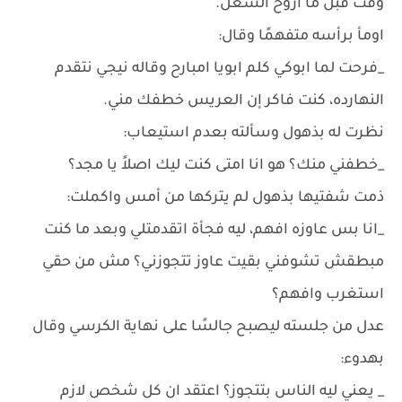
وقت قبل ما اروح الشغل.
اومأ برأسه متفهمًا وقال:
_فرحت لما ابوكي كلم ابويا امبارح وقاله نيجي نتقدم
النهارده، كنت فاكر إن العريس خطفك مني.
نظرت له بذهول وسألته بعدم استيعاب:
_خطفني منك؟ هو انا امتى كنت ليك اصلاً يا مجد؟
ذمت شفتيها بذهول لم يتركها من أمس واكملت:
_انا بس عاوزه افهم، ليه فجأة اتقدمتلي وبعد ما كنت
مبطقش تشوفني بقيت عاوز تتجوزني؟ مش من حقي
استغرب وافهم؟
عدل من جلسته ليصبح جالسًا على نهاية الكرسي وقال
بهدوء:
_ يعني ليه الناس بتتجوز؟ اعتقد ان كل شخص لازم