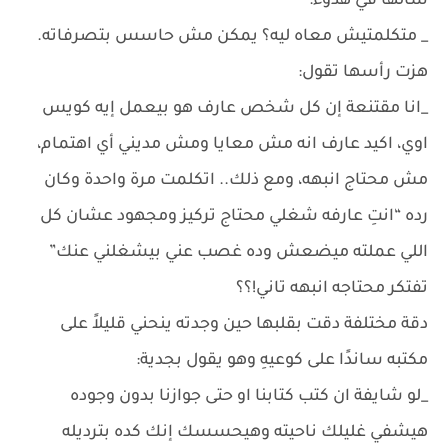
سألها في هدوء:
_ متكلمتيش معاه ليه؟ يمكن مش حاسس بتصرفاته.
هزت رأسها تقول:
_انا مقتنعة إن كل شخص عارف هو بيعمل إيه كويس
اوي، اكيد عارف انه مش معايا ومش مديني أي اهتمام،
مش محتاج انبهه، ومع ذلك.. اتكلمت مرة واحدة وكان
رده “انتِ عارفه شغلي محتاج تركيز ومجهود عشان كل
اللي عملته ميضعش وده غصب عني بيشغلني عنك”
تفتكر محتاجه انبهه تاني!؟؟
دقة مختلفة دقت بقلبها حين وجدته ينحني قليلاً على
مكتبه ساندًا على كوعيهِ وهو يقول بجدية:
_لو شايفة ان كتب كتابنا او حتى جوازنا بدون وجوده
هيشفي غليلك ناحيته وهيحسسك إنك كده بترديله