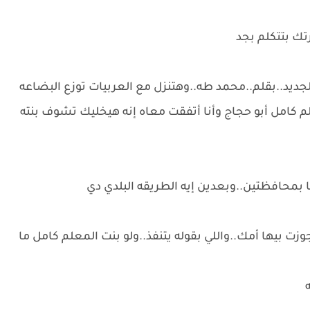
تك بتتكلم بجد
يد..بقلم..محمد طه..وهتنزل مع العربيات توزع البضاعه
لم كامل أبو حجاج وأنا أتفقت معاه إنه هيخليك تشوف بنته
 بمحافظتين..وبعدين إيه الطريقه البلدي دي
زت بيها أمك..واللي بقوله يتنفذ..ولو بنت المعلم كامل ما
ه