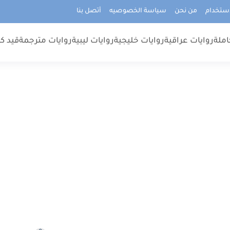
استخدام
من نحن
سياسة الخصوصيه
أتصل بنا
املة
روايات عراقية
روايات خليجية
روايات ليبية
روايات مترجمة
قيد كت