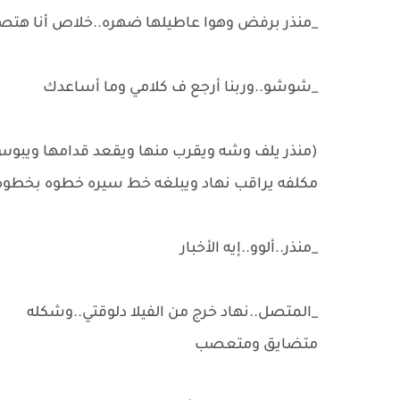
_منذر برفض وهوا عاطيلها ضهره..خلاص أنا هت
_شوشو..وربنا أرجع ف كلامي وما أساعدك
(منذر يلف وشه ويقرب منها ويقعد قدامها ويبوس 
مكلفه يراقب نهاد ويبلغه خط سيره خطوه بخطوه
_منذر..ألوو..إيه الأخبار
_المتصل..نهاد خرج من الفيلا دلوقتي..وشكله
متضايق ومتعصب