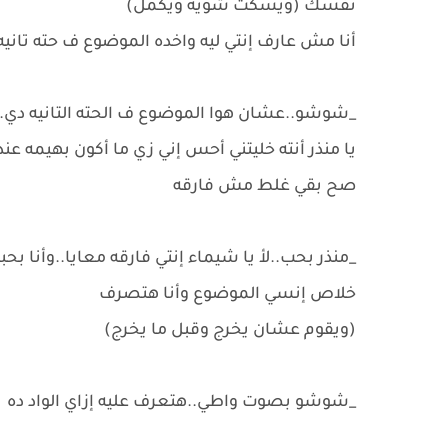
نفسك (ويسكت شويه ويكمل)
أنا مش عارف إنتي ليه واخده الموضوع ف حته تاني
_شوشو..عشان هوا الموضوع ف الحته التانيه دي..
يا منذر أنته خليتني أحس إني زي ما أكون بهيمه عندك
صح بقي غلط مش فارقه
_منذر بحب..لأ يا شيماء إنتي فارقه معايا..وأنا بح
خلاص إنسي الموضوع وأنا هتصرف
(ويقوم عشان يخرج وقبل ما يخرج)
_شوشو بصوت واطي..هتعرف عليه إزاي الواد ده