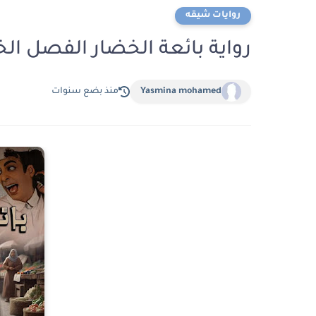
روايات شيقه
رواية بائعة الخضار الفصل الخامس عشر 
Yasmina mohamed
منذ بضع سنوات