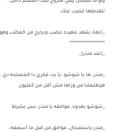
ولو ما لقيتش يبقي هنروح لبنت المعلم كامل..
نتقدملها غصب عنك
_(نهاد يتنهد تنهيده غضب ويخرج من المكتب وهو
********************
_(عند منذر)_
_منذر..ها يا شوشو..يا بت فكري دا المصلحه دي..
هيطلعلنا من وراها مش أقل من 2مليون
_شوشو بهدوء..موافقه يا منذر..بس بشرط
_منذر بإستعجال..موافق من قبل ما أسمعه..