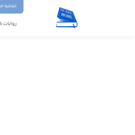
اتفاقية ال
روايات ك