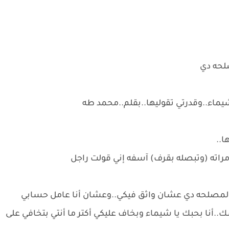
لحه دي
شيماء..وقدرتي تقوليها..بقلم..محمد طه
ا..
راته (وتبصله بقرف) آسفه إني قولت راجل
 المصلحه دي عشان واثق فيكي..وعشان أنا عامل حسابي
نا بحبك يا شيماء وبخاف عليكي أكتر ما أنتي بتخافي على