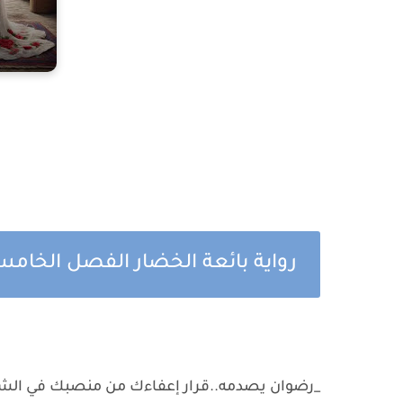
رواية بائعة الخضار الفصل الخا
_رضوان يصدمه..قرار إعفاءك من منصبك في الشرك