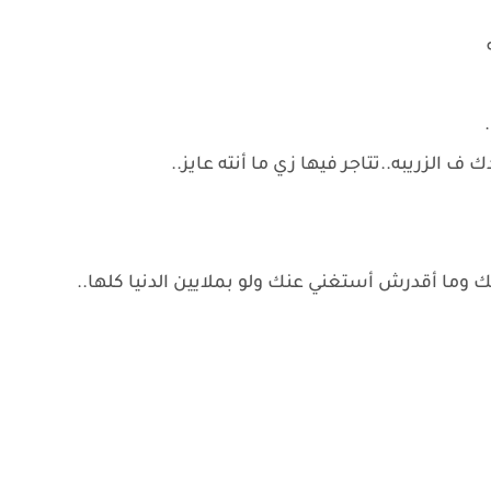
ه
 ف الزريبه..تتاجر فيها زي ما أنته عايز..
بك وما أقدرش أستغني عنك ولو بملايين الدنيا كلها..