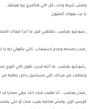
ومش شرط واحد..كل اللي هتأمري بيه هيتنفذ..
يا بت بقولك 2مليون
_شوشو بغضب..تطلقني قبل ما أبدأ معاك المص
_منذر بصدمه وعدم إستيعاب..إنتي بتقولي إيه يا 
_شوشو بغضب..ما أنته قدرت تقول اللي أقوي منه
وبتطلب من مراتك اللي مستحيل راجل يطلبه من م
_منذر بغضب...أنا طلبت منك إنك تبقي معايا ف
كويس أوي..ومش هخليه يقرب منك أو حتي يلمسك..أ