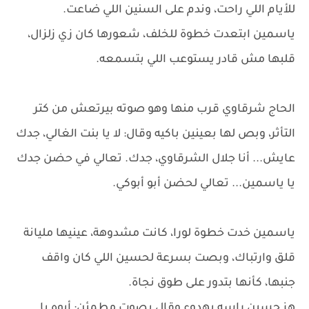
للأيام اللي راحت، وندم على السنين اللي ضاعت.
ياسمين ابتعدت خطوة للخلف، شعورها كان زي زلزال،
قلبها مش قادر يستوعب اللي بتسمعه.
الحاج شرقاوي قرب منها وهو صوته بيرتعش من كتر
التأثر، وبص لها بعينين باكيه وقال: لا يا بنت الغالي، جدك
عايش... أنا جلال الشرقاوي، جدك. تعالي في حضن جدك
يا ياسمين... تعالي لحضن أبو أبوكي.
ياسمين خدت خطوة لورا، كانت مشدوهة، عينيها مليانة
قلق وارتباك، وبصت بسرعة لحسين اللي كان واقف
جنبها، كأنها بتدور على طوق نجاة.
هز حسين راسه بهدوء وقال بصوت مطمئن: أيوه يا