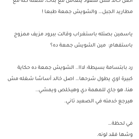
أصل خالد مش متعود يتعامل مع بنات، شغله كله مع
مطاريد الجبل… والشويش جمعة طبعا !
ياسمين بصتله باستغراب وقالت ببرود مزيف ممزوج
باستفهام: مين الشويش جمعة ده؟
رد بابتسامة بسيطة: لااا.. الشويش جمعة ده حكاية
كبيرة اوي يطول شرحها… اصل خالد أساسًا شغله مش
هنا، هو جاي للمهمة دي وهيخلص ويمشي..
هيرجع خدمته في الصعيد تاني.
في لحظة…
وشها فقد لونه.