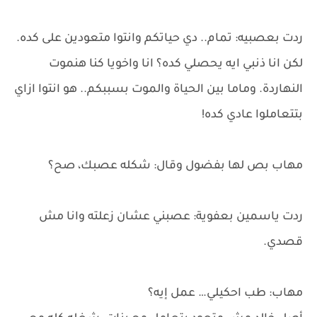
ردت بعصبيه: تمام.. دي حياتكم وانتوا متعودين على كده.
لكن انا ذنبي ايه يحصلي كده؟ انا واخويا كنا هنموت
النهاردة. وماما بين الحياة والموت بسببكم.. هو انتوا ازاي
بتتعاملوا عادي كده!
مهاب بص لها بفضول وقال: شكله عصبك، صح؟
ردت ياسمين بعفوية: عصبني عشان زعلته وانا مش
قصدي.
مهاب: طب احكيلي… عمل إيه؟