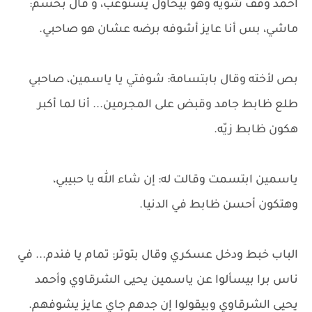
أحمد وقف شوية وهو بيحاول يستوعب، و قال بحسم:
ماشي، بس أنا عايز أشوفه برضه عشان هو صاحبي.
بص لأخته وقال بابتسامة: شوفتي يا ياسمين، صاحبي
طلع ظابط جامد وقبض على المجرمين... أنا لما أكبر
هكون ظابط زيّه.
ياسمين ابتسمت وقالت له: إن شاء الله يا حبيبي،
وهتكون أحسن ظابط في الدنيا.
الباب خبط ودخل عسكري وقال بتوتر: تمام يا فندم... في
ناس برا بيسألوا عن ياسمين يحيى الشرقاوي وأحمد
يحيى الشرقاوي وبيقولوا إن جدهم جاي عايز يشوفهم.