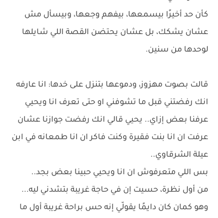
كأن حد أخيرًا بيسمعها، بيفهم وجعها، وبيسأل مش
عشان يشكك، بل عشان يحتضن القصة اللي شايلها
لوحدها من سنين.
قالت بصوت مهزوز، ودموعها بتنزل على خدها: انا عارفه
انك رفضتني قبل ما تشوفني او حتى تعرف انا ويحيي
عرفنا بعض إزاي.. يحيي قالي انك رفضت جوازنا عشان
عرفت ان انا بنت فقيرة وكنت فاكر ان انا طمعانه في ابن
عيلة الشرقاوي..
بس اللي متعرفوش ان انا ويحيي حبينا بعض بجد..
من أول نظرة، حسيت إن في حاجة غريبة بتشدني ليه...
وهو كمان كان دايمًا يقولّي إنه حس براحة غريبة أول ما