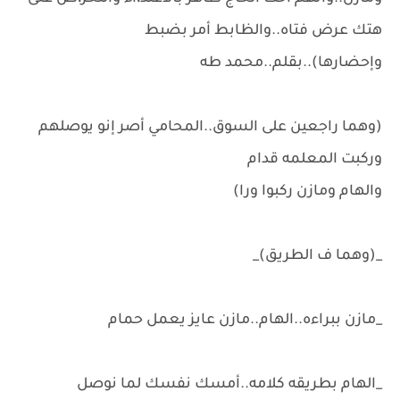
هتك عرض فتاه..والظابط أمر بضبط
وإحضارها)..بقلم..محمد طه
(وهما راجعين على السوق..المحامي أصر إنو يوصلهم
وركبت المعلمه قدام
والهام ومازن ركبوا ورا)
_(وهما ف الطريق)_
_مازن ببراءه..الهام..مازن عايز يعمل حمام
_الهام بطريقه كلامه..أمسك نفسك لما نوصل