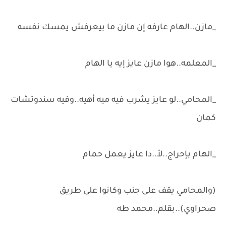
_مازن..الهام عارفه إن مازن ما بيعرفش يمسك نفسه
_المعلمه..هوا مازن عايز إيه يا الهام
_المحامي..لو عايز يشرب فيه ميه أهيه..وفيه سندوتشات
كمان
_الهام بإحراج..لأ..دا عايز يعمل حمام
(والمحامي يقف على جنب وكانوا على طريق
صحراوي)..بقلم..محمد طه