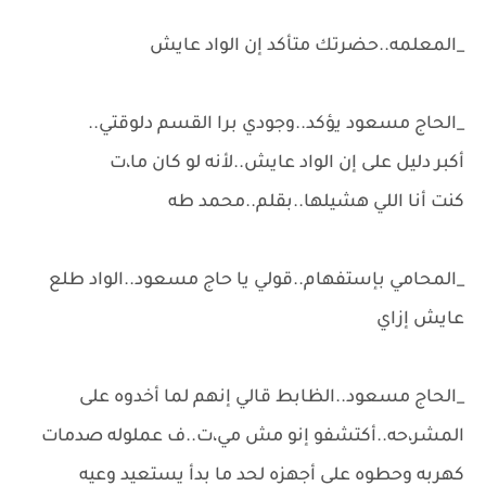
_المعلمه..حضرتك متأكد إن الواد عايش
_الحاج مسعود يؤكد..وجودي برا القسم دلوقتي..
أكبر دليل على إن الواد عايش..لأنه لو كان ما،ت
كنت أنا اللي هشيلها..بقلم..محمد طه
_المحامي بإستفهام..قولي يا حاج مسعود..الواد طلع
عايش إزاي
_الحاج مسعود..الظابط قالي إنهم لما أخدوه على
المشر،حه..أكتشفو إنو مش مي،ت..ف عملوله صدمات
كهربه وحطوه على أجهزه لحد ما بدأ يستعيد وعيه