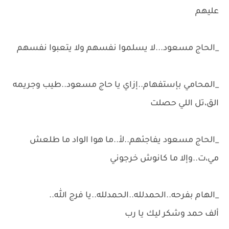
عليهم
_الحاج مسعود...لا يسلموا نفسهم ولا يتعبوا نفسهم
_المحامي بإستفهام..إزاي يا حاج مسعود..طيب وجريمه
الق،تل اللي حصلت
_الحاج مسعود يفاجئهم..لأ..ما هوا الواد ما طلعش
مي،ت..وإلا ما كانوش خرجوني
_الهام بفرحه..الحمدلله..الحمدلله..يا فرج الله..
ألف حمد وشكر ليك يا رب