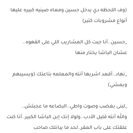
(وف اللحظه دي يدخل حسين ومعاه صينيه كبيره عليها
أنواع مشروبات كتير)
_حسين..أنا جبت كل المشاريب اللي على القهوه..
عشان الباشا يختار منها
_نهاد..أقعد اشربها أنته والمعلمه بتاعتك (ويسيبهم
ويمشي)
_لبنى بغضب وصوت واطي..البضاعه ما عجبتش..
والله أنته قليل الأدب..ولولا إنك إبن الباشا الكبير..أنا كنت
علقتك على باب المقر..لحد ما يبانلك صاحب