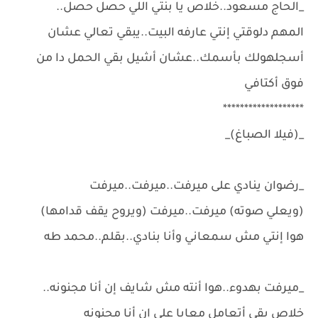
_الحاج مسعود..خلاص يا بنتي اللي حصل حصل..
المهم دلوقتي إنتي عارفه البيت..يبقي تعالي عشان
أسجلهولك بأسمك..عشان أشيل بقي الحمل دا من
فوق أكتافي
*******************
_(فيلا الصباغ)_
_رضوان ينادي على ميرفت..ميرفت..ميرفت
(ويعلي صوته) ميرفت..ميرفت (ويروح يقف قدامها)
هوا إنتي مش سمعاني وأنا بنادي..بقلم..محمد طه
_ميرفت بهدوء..هوا أنته مش شايف إن أنا مجنونه..
خلاص بقي أتعامل معايا على إن أنا مجنونه