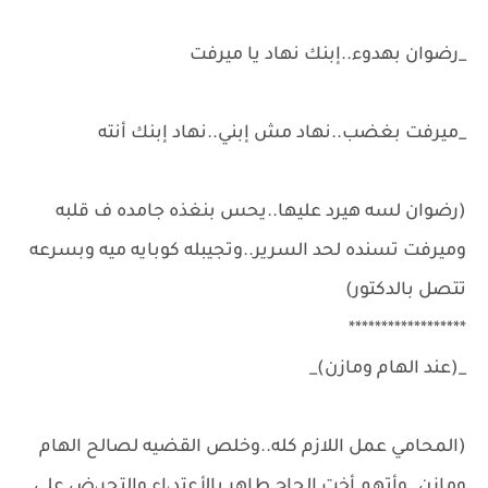
_رضوان بهدوء..إبنك نهاد يا ميرفت
_ميرفت بغضب..نهاد مش إبني..نهاد إبنك أنته
(رضوان لسه هيرد عليها..يحس بنغذه جامده ف قلبه
وميرفت تسنده لحد السرير..وتجيبله كوبايه ميه وبسرعه
تتصل بالدكتور)
******************
_(عند الهام ومازن)_
(المحامي عمل اللازم كله..وخلص القضيه لصالح الهام
ومازن..وأتهم أخت الحاج طاهر بالأعتد،اء والتحر،ض على