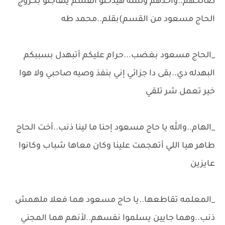
صالحهم..وأخدهم ولسه هيدخلو القسم يتفاجئو بخروج
الحاج مسعود من القسم)بقلم..محمد طه
_الحاج مسعود بغضب...حرام عليكم أتبهدل بسببكم
البهدله دي..بقى دا جزائي إني بنفذ وصيه صاحبي ولا هوا
خير تعمل شر تلقي
_الهام..والله يا حاج مسعود إحنا ما لينا ذنب..أخت الحاج
طاهر هيا اللي أتهجمت علينا وكان معاها شباب وكانوا
عايزين
_المعلمه تقاطعها..يا حاج مسعود هما فعلا ملهمش
ذنب..وهما جايين يسلموا نفسهم..لأنهم هما المجني