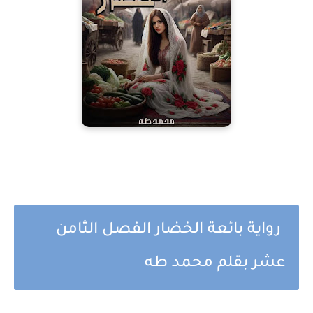
رواية بائعة الخضار الفصل الثامن
عشر بقلم محمد طه