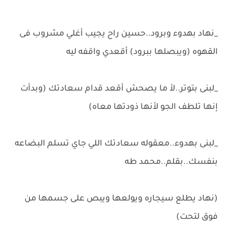
_نهاد بهدوء وبرود..حسين راح يجيب أغلي مشروب فى
القهوه (ويبصلها ببرود) أقعدي واقفه ليه
_لبنى بتوتر..لأ ما يصحش أقعد قدام سعادتك (وبدأت
إنها تلطف الجو لأنها ذودتها معاه)
_لبنى بهدوء..معقوله سعادتك اللي جاي تسلم البضاعه
بنفسك..بقلم..محمد طه
(نهاد يطلع سيجاره ويولعها ويبص على جسمها من
فوق لتحت)