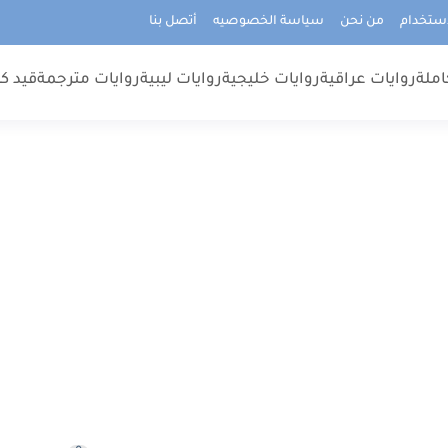
استخدام
من نحن
سياسة الخصوصيه
أتصل بنا
املة
روايات عراقية
روايات خليجية
روايات ليبية
روايات مترجمة
قيد كت