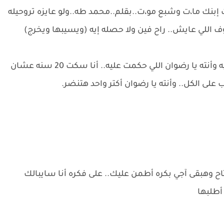
إبنك ما،ت وشبع مو،ت..بقلم..محمد طه..ولو عايزه تروحيله
وف اللي عايش.. راح فين ولا حصله إيه (ويسيبها ويخرج)
_ميرفت بتوعد.. اللي عايش ده أنا هحسر قلبك عليه وأنته يا رضوان اللي حكمت عليه.. أنا سكت 20 سنه عشان
لى الكل.. وأنته يا رضوان أكتر واحد هتنضر.
ح وهبقى آجي بكره أطمن عليك.. على فكره أنا سايبالك
 أطلبها