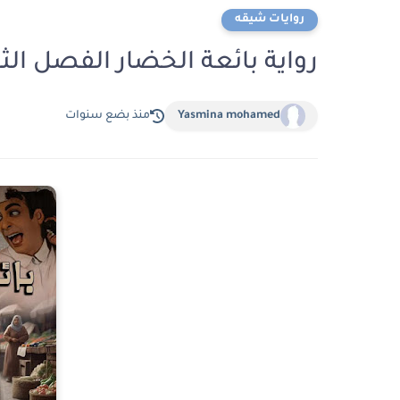
روايات شيقه
رواية بائعة الخضار الفصل الثانى و العش
Yasmina mohamed
منذ بضع سنوات