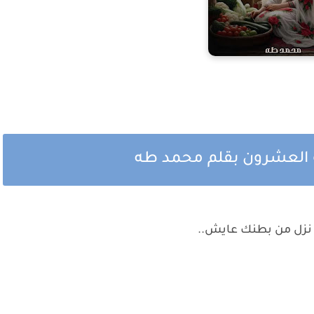
 و العشرون بقلم محمد طه
 نزل من بطنك عايش..