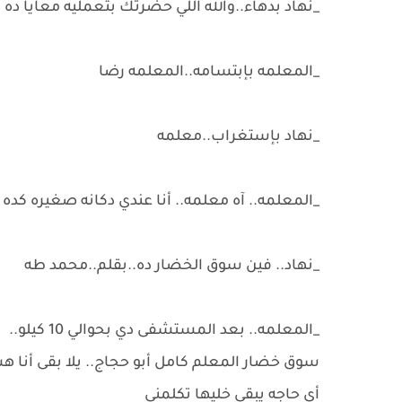
_نهاد بدهاء..والله اللي حضرتك بتعمليه معايا ده كتي
_المعلمه بإبتسامه..المعلمه رضا
_نهاد بإستغراب..معلمه
_المعلمه.. آه معلمه.. أنا عندي دكانه صغيره ك
_نهاد.. فين سوق الخضار ده..بقلم..محمد طه
_المعلمه.. بعد المستشفى دي بحوالي 10 كيلو..
سوق خضار المعلم كامل أبو حجاج.. يلا بقى أنا ه
أي حاجه يبقى خليها تكلمني