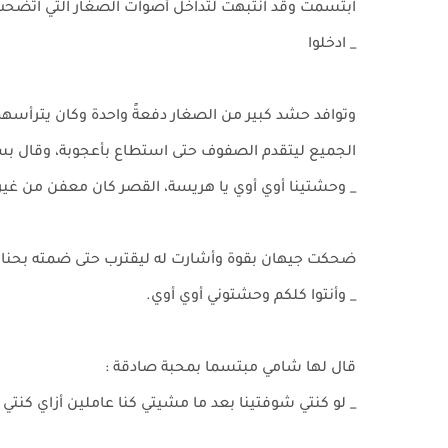
ابتسمت وقد انتبهت لتداخل أصوات الصغار التي اتضحت 
_ ادخلوا
وتوافد حشد كبير من الصغار دفعةً واحدة وكان يترأسه
الجميع ليتقدم الصفوف حتى استطاع بأعجوبة، وقال بسع
_ وحشتينا أوي أوي يا هريسة، القصر كان معفن من غي
ضحكت جيهان بقوة وأشارت له ليقترب حتى ضمته بحنان
_ وأنتوا كلكم وحشتوني أوي أوي.
قال لها شامي مبتسما بمحبة صادقة :
_ لو كنتي شوفتينا بعد ما مشيتي كنا عاملين أزاي كنتي