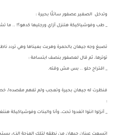
وتدخل الصغير عصفور سائلًا بحيرة :
_ طب وفوشياكيكة هتنزل أزاي ورجليها كدهو؟! .. ما تشيل
تصبغ وجه جيهان بالحمرة وهربت بعيناها وهي تردد ناطق
توترها، ثم قال لعصفور بنصف ابتسامة :
_ اقتراح حلو .. بس مش وقته.
فنظرت له جيهان بحيرة وتعجب ولم تفهم مقصده!، خصيصا 
:
_ أنزلوا انتوا اتغدوا تحت، وأنا والبنات وفوشياكيكة هنت
اتسعت عينان جيهان من نطقه لتلك المزحة الذي يستخدم