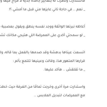
فأستدارت ونظرت له بتعابير جامدة جدية لا مزاح فيها
_ نعم .. في حاجة تاني عايزها مني قبل ما أمشي ؟!
أغاظه نبرتها الواثقة ووجد نفسه ينطق ويقول بعصبية م
_ لو سمحتي أكدي على الممرضة اللي هتيجي مكانك ت
اتسعت عيناها بدهشة وقد صدمها بالفعل بما قاله، ول
قرارها المتهور هذا، وقالت وعينيها تلتمع بألم :
_ ما تقلقش .. هأكد عليها.
واستدارت مرة أخرى وخرجت تمامًا من الغرفة حيث خ
مع الممرضات لتبديل الملابس ..