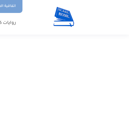
اتفاقية ال
روايات ك