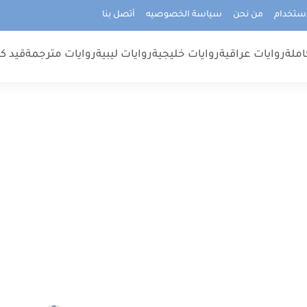
استخدام
من نحن
سياسة الخصوصيه
أتصل بنا
املة
روايات عراقية
روايات خليجية
روايات ليبية
روايات مترجمة
قيد كت