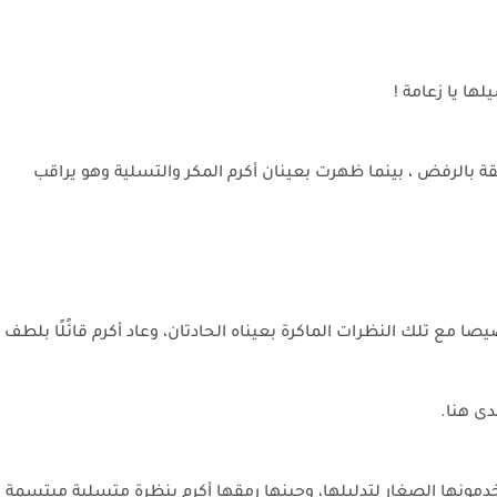
ها يا زعامة !
ة بالرفض ، بينما ظهرت بعينان أكرم المكر والتسلية وهو يراقب
مع تلك النظرات الماكرة بعيناه الحادتان، وعاد أكرم قائًلًا بلطف
غدى هنا.
ونها الصغار لتدليلها، وحينها رمقها أكرم بنظرة متسلية مبتسمة