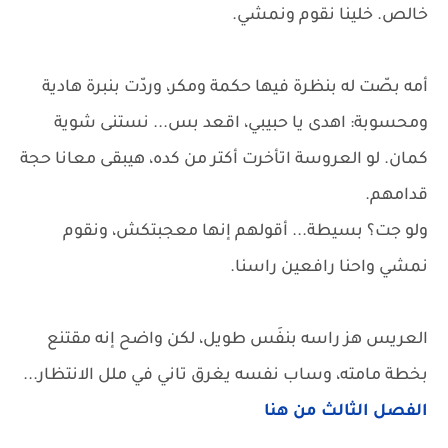
خالص. خلينا نقوم ونمشي.
أمه بصّت له بنظرة فيها حكمة ومكر، وردّت بنبرة هادية
ومحسوبة: اهدى يا حبيبي، اقعد بس... نستنى شوية
كمان. لو العروسة اتأخرت أكتر من كده، هيبقى معانا حجة
قدامهم.
ولو جت؟ بسيطة... أقولهم إنها معجبتكش، ونقوم
نمشي واحنا رافعين راسنا.
العريس هز راسه بنفَس طويل، لكن واضح إنه مقتنع
بخطة مامته، وساب نفسه يغرق تاني في ملل الانتظار...
الفصل الثالث من هنا