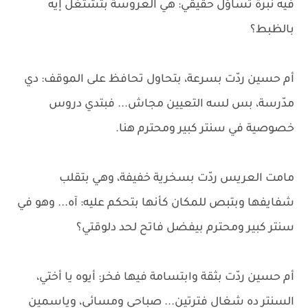
فيه نبرة تساؤل حقيقي: هي العروسة بتشتغل إيه
بالظبط؟
أم حسين ردّت بسرعة، بتحاول تحافظ على الموقف: دي
مدّرسة، بس لسه التعيين مجاش... فبتدي دروس
خصوصية في سنتر كبير ومحترم هنا.
مامت العريس ردّت بسخرية خفيفة، وهي بتقلب
شفايفها وبتبص للمكان كأنها بتحكم عليه: آه... وهو في
سنتر كبير ومحترم بيفضل فاتح لحد دلوقتي؟
أم حسين ردّت بثقة وابتسامة فيها فخر: أيوه يا أختي،
السنتر ده شغال فترتين... صباحي ومسائي، وياسمين