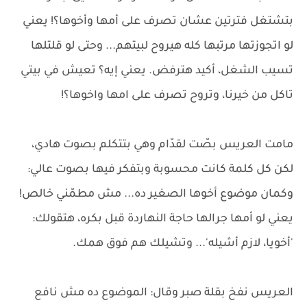
بتشتغل فترتين عشان تصرف على أمها وأخوها؟! يعني
لو اتجوزتها مرتبها كله هيروح لبيتهم... وحتى لو قلتلها
تسيب الشغل، أكيد هترفض. يعني إيه؟ تعيش في بيتي
تاكل من خيرنا، وتروح تصرف على امها واخوها؟!
مامت العريس بصّت لقدّام وهي بتتكلم بصوت هادي،
لكن كل كلمة كانت محسوبة وبتفكر فيها بصوت عالي:
وكمان موضوع أخوها الصغير ده... مش مطمّني خالص!
يعني لو أمها جرالها حاجة النهاردة قبل بكره، هتقولك:
'أخويا، لازم أشيله'... وتشيلك هم فوق همك.
العريس نفخ بقلة صبر وقال: الموضوع ده مش نافع