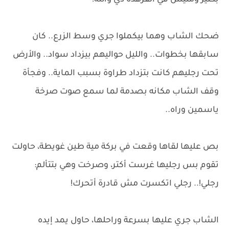
بكتير ومليش في الفرهده دي والله!
ضحك الشاب وهما بيكملوا جري وسط الزرع.. كان
سابقها بخطوات.. والليل حواليهم بيزداد سواد.. والأرض
تحت رجليهم كانت بتزداد طراوة بسبب الماية.. وفجأة
وقف الشاب مكانه بصدمة لما سمع صوت صرخة
ياسمين وراه..
بص عليها لقاها وقعت في بركة مية طين غويطة، حاولت
تقوم بس رجليها غرست أكتر، وصرخت وهي بتتألم:
رجلي!.. رجلي اتكسرت مش قادرة أتحرك!
الشاب جري عليها بسرعة وراحلها، حاول يمد إيده