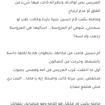
العريس بص لوالدته، ونظراته كانت فيها شيء من
القلق أو عدم ارتياح.
ومامته بصّت لأم حسين بنبرة باردة وقالت: طب لو
سمحتي، شوفي أم العروسة... اسأليها، هي العروسة
رجعت ولا لسه؟
أم حسين قامت من مكانها، بخطوات هادية لكنها حاسة
بالضغط، وخرجت من الصالون.
أول ما اختفت، قرب العريس من أمه وهمس بصوت
منخفض، بس نبرته كانت واضحة: إيه يا ماما... البنت دي
مش هتنفع معايا.
مامته بصّت له، فكمّل هو كلامه وهو متضايق: بتقولك