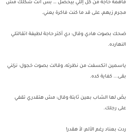
فاهمة حاجة من كل إللي بيحصل … بس انت شكلك مش
مجرم زيهم، على قد ما كنت فاكرة يعني.
ضحك بصوت هادي وقال: دي أكتر حاجة لطيفة اتقالتلي
النهارده.
ياسمين اتكسفت من نظرته، وقالت بصوت خجول: نزلني
بقى... كفاية كده.
بصّ لها الشاب بعين ثابتة وقال: مش هتقدري تقفي
على رجلك.
ردت بعناد رغم الألم: لأ هقدر!