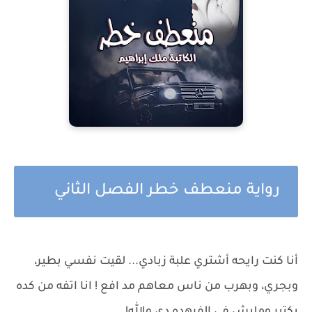
رواية منعطف خطر الفصل الثاني
أنا كنت رايحه أشتري علبة زبادي... لقيت نفسي بطير،
وبجري، وبهرب من ناس معاهم مد افع ! انا اتفه من كده