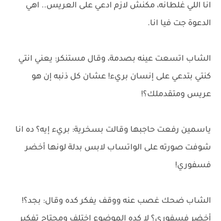
انا اللي غلطانه، مكنش لازم ادعي على العريس.. اهي
الدعوة جت فيا انا.
الشاب اتسعت عينه بصدمة، وقال مستنكر: يعني انتي
كنتي بتدعي على إنسان بريء! عشان كل ذنبه إن هو
عريس ومتقدملك؟!
ياسمين رفعت حاجبها وقالت بسخرية: بريء إيه؟ ده انا
شوفت صورته على الواتساب لابس بدلة لونها أخضر
فسفوري!
الشاب ضحك غصب عنه ووقف يفكر كده وقال: بجد؟!
أخضر فسفوري؟ لا كده الموضوع اختلف ومحتاج تفكير