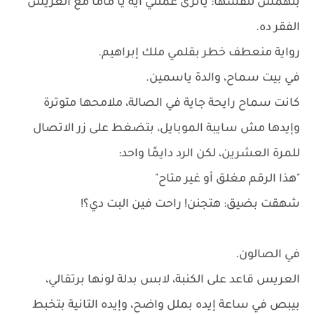
بتهمس لنفسها: ياترى عملتي ايه يا ماما مع العريس
الفقر ده.
رواية منعطف خطر بقلمي ملك إبراهيم.
في بيت سماح، والدة ياسمين.
كانت سماح رايحة جاية في الصالة، ملامحها متوترة
وإيدها مش سايبة الموبايل، بتضغط على زر الاتصال
للمرة العشرين، لكن الرد دايمًا واحد:
"هذا الرقم مغلق أو غير متاح"
شهقت بضيق: هتجنن! راحت فين البت دي؟!
في الصالون.
العريس قاعد على الكنبة، لابس بدلة لونها برتقالي،
بيبص في ساعة إيده بملل واضح، وإيده التانية بتخبط