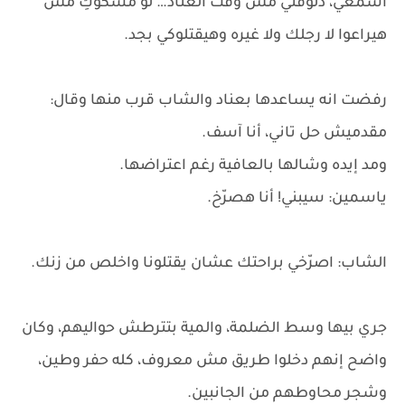
اسمعي، دلوقتي مش وقت العناد… لو مسكوكِ مش
هيراعوا لا رجلك ولا غيره وهيقتلوكي بجد.
رفضت انه يساعدها بعناد والشاب قرب منها وقال:
مقدميش حل تاني، أنا آسف.
ومد إيده وشالها بالعافية رغم اعتراضها.
ياسمين: سيبني! أنا هصرّخ.
الشاب: اصرّخي براحتك عشان يقتلونا واخلص من زنك.
جري بيها وسط الضلمة، والمية بتترطش حواليهم، وكان
واضح إنهم دخلوا طريق مش معروف، كله حفر وطين،
وشجر محاوطهم من الجانبين.