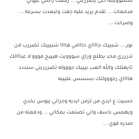
شسوويتله حتى يضرربني ... رفعت راسي عيوني
مدمعات ... تقدم يريد عليه جفت وتبعدت بسرعه ...
وصرخت ...
نور.... شبييك جااااي حااامي هاااا شبيييك تضررب لان
تدررري محد يطلع وراي سووويت هيييج مووو لا عبااالك
تايهتلك والله العب بيييك جوووله تضررربني سنددد
هااااي رجووولتك بسسس عليييه
حسيت ع ايدي من لزمن ايديه وجراني يبوس بخدي
ويهمس باسف واني تصنمت بمكاني ... ودفعته من
صدره قوي ...