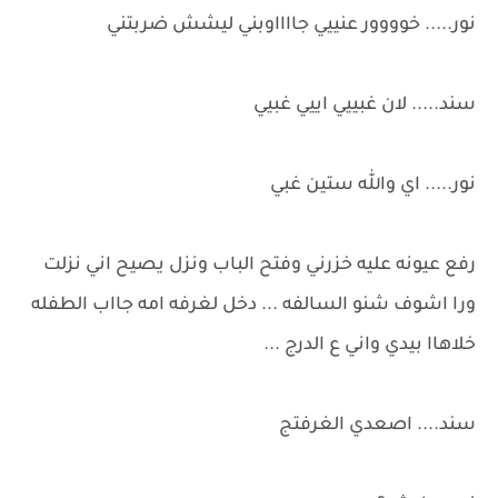
نور..... خوووور عنييي جااااوبني ليشش ضربتني
سند..... لان غبييي اييي غبيي
نور..... اي والله ستين غبي
رفع عيونه عليه خزرني وفتح الباب ونزل يصيح اني نزلت
ورا اشوف شنو السالفه ... دخل لغرفه امه جااب الطفله
خلاهاا بيدي واني ع الدرج ...
سند.... اصعدي الغرفتج