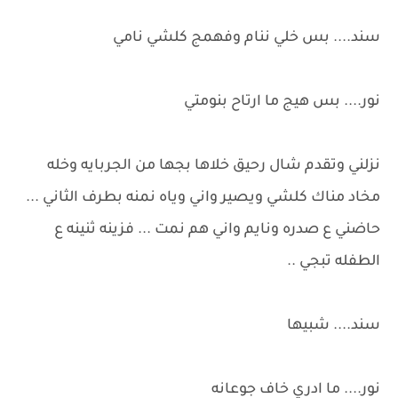
سند.... بس خلي ننام وفهمج كلشي نامي
نور.... بس هيج ما ارتاح بنومتي
نزلني وتقدم شال رحيق خلاها بجها من الجربايه وخله
مخاد مناك كلشي ويصير واني وياه نمنه بطرف الثاني ...
حاضني ع صدره ونايم واني هم نمت ... فزينه ثنينه ع
الطفله تبجي ..
سند.... شبيها
نور.... ما ادري خاف جوعانه