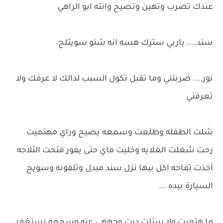
عندك تضرب وتهين وتصيح وانته ابو الراهي
سند.... ياربي سترك هسه انه شنو سويتلج
نور.... ضربتني وما تقبل تكول السبب لذالك لا عرفك ولا
تعرفني
شلت الطفله وطلعت وسمعه يصيح وراي مهتميت
رحت شغلت الغلايه وخليت ماي حتى يفور فتحت الثلاجه
أخذت تفاحه اكل بيها نزل سند مبدل وتلفونه وسويج
السيارة بيده ...
ما هتميت ولا سئلت درت وجههي عنه وسمعه يستغفر