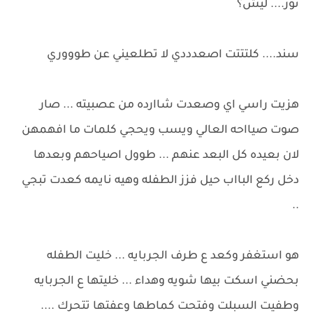
نور.... ليش؟
سند.... كلتتتت اصعدددي لا تطلعيني عن طوووري
هزيت راسي اي وصعدت شاارده من عصبيته ... صار
صوت صيااحه العالي ويسب ويحجي كلمات ما افهمهن
لان بعيده كل البعد عنهم ... طوول اصياحهم وبعدها
دخل ركع البااب حيل فزز الطفله وهيه نايمه كعدت تبجي
..
هو استغفر وكعد ع طرف الجربايه ... خليت الطفله
بحضني اسكت بيها شويه وهداء ... خليتها ع الجربايه
وطفيت السبلت وفتحت كماطها وعفتها تتحرك ....