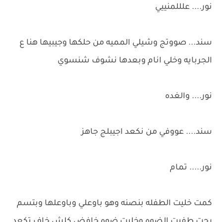
نور.... علللمنييي
سند... صووتج وشيلي المميه من حلكها وجيبيها هنا ع
الجربايه وخلي انام وبعدها نشوف شنسوي
نور.... والغده
سند.... عووفي من نكعد اجيبلج جاهز
نور..... تمام
كمت خليت الطفله بنصنه وهو باوعلي وباوعلها وبتسم
رحت طفيت الضوه وخليت ضوه خافض كلش خاف تكعد