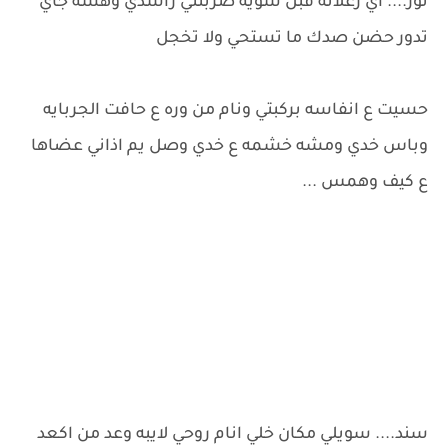
نور.... اي زعلانه قبل شويه ضربتني راشدي وهسه جاي
تدور حضن صدك ما تستحي ولا تخجل
حسيت ع انفاسه بركبتي ونام من وره ع حافت الجربايه
وباس خدي ومشه خشمه ع خدي وصل يم اذاني عضاها
ع كيف وهمس ...
سند.... سويلي مكان خلي انام روحي لايبه وعد من اكعد