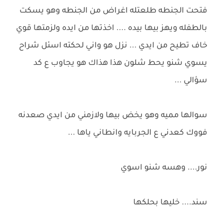
فتحت الجنطه طلعتله اغراض من الجنطه وهو يسكت
بالطفله ويهز بيها بيده .... اخذتها من ايده ولزمتها قوي
خاف تطيح من ايدي ... نزل هو واني لحكته اسئل شراح
يسوي شنو يحط شلون هذا هذاك هو يجاوب ع كد
سؤالي ...
سوالها مميه وهو يخض بيها ولازمني من ايدي صعدنه
فووك كعدني ع الجربايه وانطاني ياها ...
نور.... وهسه شنو اسوي
سند.... خليها بحلكها