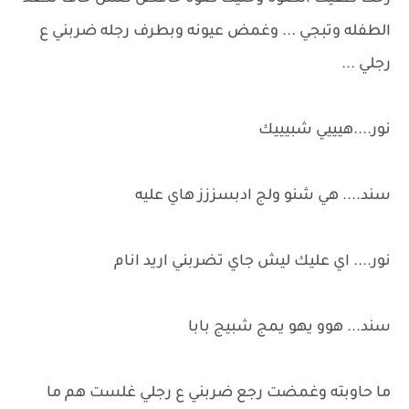
الطفله وتبجي ... وغمض عيونه وبطرف رجله ضربني ع
رجلي ...
نور....هيييي شبيييك
سند.... هي شنو ولج ادبسززز هاي عليه
نور.... اي عليك ليش جاي تضربني اريد انام
سند... هوو يهو يمج شبيج بابا
ما حاوبته وغمضت رجع ضربني ع رجلي غلست هم ما