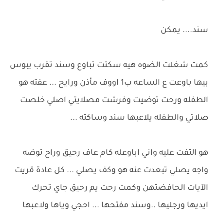
سند.... يمكن
كمت شغلت الضوه هيه سكتت تباوع وسند تقرب يبوس
بيها باوعت ع الساعه ب1 اووف مأذن ورايح ... عفته هو
الطفله ورحت توضيت وفرشت مصلايتي اصلي خلصت
صلاتي والطفله يلاعبها سند وساكته ...
هو التفت عليه واني اباوعله كام عاف رحيق وراح توضه
واجه يصلي تبعدت عنه هو وكف يصلي ... كل عادة قريت
الآيات الحافضتهن وكمت رحت يم رحيق جاي تحرك
ايديها ورجليها ..وسند مفتحها ... احجي وياها ولاعبها