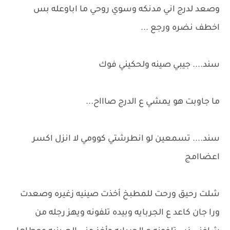
وصعد لدرج اني مدنكه وسوي روحي ما اباوعله بس
اخطف نضره ورجع ...
سند.... جيبي صينه ولحكيني فوك
ما جاوبت هو يمشي ع الدرج صاااح...
سند.... تسمعين لو انطرشتي كوومي لا انزل اكسر
اعضاامج
شلت رحيق ورحت للمطبخ أخذت صينيه زغيره وصعدت
ورا جان كاعد ع الجربايه وبيده تلفونه ويهز رجله من