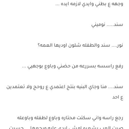
وجهه ع بطني وايدي لازمه ايده ...
سند..... نوميني
نور.... سند والطفله شلون اوديها العمه؟
رفع راسسه بسررعه من حضني وباوع بوجهيي ...
سند.... منا وجاي البنيه بنتج اعتمدي ع روحج ولا تعتمدين
ع احد
رجع راسه واني سكتت محتاره وباوع لطفله وباوعله
صرت العب بشعره امشي ايدي عليه ورجعها ... حسيت