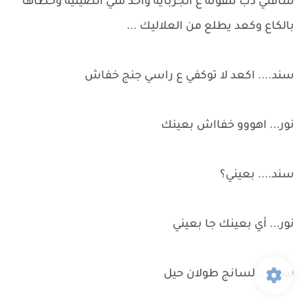
شافني ذب تلفونه ع الجربايه وأخذ مني الصينيه وحطاها
بالكاع وكعد يطلع من العلاليك ...
سند.... اكعد لا توكفي ع راسي جنج خفاش
نور... اهووو خفااش بعينك
سند.... بعيني؟
نور... أي بعينك جا بعيني
سند.... لسانج طولان حيل