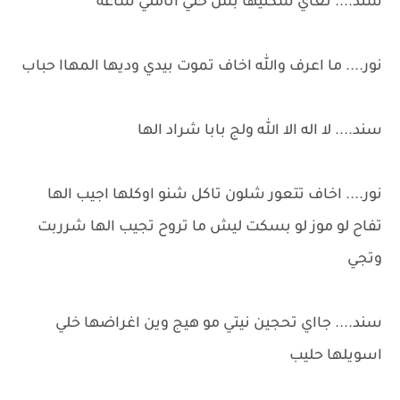
سند.... تعاي سكتيها بس خلي اناملي ساعه
نور.... ما اعرف والله اخاف تموت بيدي وديها المهاا حباب
سند.... لا اله الا الله ولج بابا شراد الها
نور.... اخاف تتعور شلون تاكل شنو اوكلها اجيب الها
تفاح لو موز لو بسكت ليش ما تروح تجيب الها شرربت
وتجي
سند.... جااي تحجين نيتي مو هيج وين اغراضها خلي
اسويلها حليب