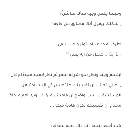
وحينما جلس وجيه سأله مباشرةً:
_ شكلك بيقول أنك مضايق من حاجة !
أطرف أمجد عيناه بتوتر وأجاب بنفي :
_ لأ أبدًا .. هزعل من ايه يعني؟؟
ابتسم وجيه ونظر نحو شرفة سمر ثم نظر لأمجد مجددًا وقال :
_ أصلي تخيلت أن نفسيتك هتتحسن في البيت أكتر من
المستشفى .. بس واضح أن مافيش فرق ! .. ودي أهم مرحلة
محتاج أن نفسيتك تكون هادية فيها ...
شرد أمجد بتيهة ، ثم قال وجيه بصدق :