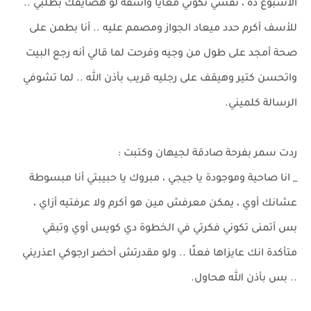
الاسبوع ده ، نفسي تكوني معايا وأسفة لو هضايقك بطلبي ..
للأسف أكرم حدد ميعاد الجواز ومصمم عليه .. أنا بطمن على
صحة أمجد على طول من وجيه وفرحت لما قالي أنه رجع البيت
واتحسن كتير وهيقف على رجليه قريب بأذن الله .. لما تشوفي
الرسالة كلميني.
ردت سمر بفرحة صادقة لجيهان وكتبت :
_ انا صاحية وموجودة يا جيجي ، مبروك يا حبيبتي أنا مبسوطة
عشانك أوي ، يمكن معرفش مين هو أكرم ولا عرفتيه أزاي ،
بس أتمنى تكوني فكرتي في الخطوة دي كويس أوي وتبقي
متأكدة انك عايزاها فعلًا .. ولو مقدرتش أحضر ارجوكي اعذريني
.. بس بأذن الله هحاول.