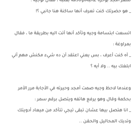
شعر أمجد بوخزة عاتبةةونادمة بقلبه ، فقال لوجيه :
_ هو حضرتك كنت تعرف أنها ساكنة هنا جانبي ؟!
اتسعت ابتسامة وجيه وتأكد أنها أتت اليه بطريقة ما ، فقال
بمراوغة :
_ آه كنت أعرف ، بس يعني اعتقد أن ده شيء مكنش مهم أني
ابلغك بيه .. ولا أيه ؟
وعندما لاحظ وجيه صمت أمجد وحيرته في الأجابة مرر الأمر
بحكمة وقال وهو يرفع هاتفه ويتصل برقم سمر :
_ انا هتصل بيها عشان تبقى تيجي تتأكد من ميعاد أدويتك
وتديك المحاليل والحقن ..