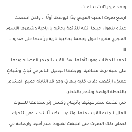
وبعد مرور ثلاث ساعات ..
ارتفع صوت المنبه المزعج جدًا ليوقظه أولًا .. ولكن اتسعت
عيناه بذهول حينما انتبه للنائمة بجانبه بارياحية وشعرها الأسود
الغجري مفرودا حول وجهها بجاذبية نارية ورأسها على صدره ..
!!!
تجمد للحظات وهو يتأملها بهذا القرب المدمر لأعصابه ويدها
على قلبه برقة متناهية، ووجهها الجميل النائم في ثباتٍ وسُباتٍ
عميق، ارتفعت دقات قلبه بلهاثٍ وهو قد انتابته جميع المشاعر
باللحظة الواحدة وشعر بالخطر.
حتى فتحت سمر عينيها بأنزعاح وكسل إثر سماعها للصوت
العال للمنبه القريب منها، وتثاءبت بكسلًا شديد وهي تتحرك
لتغلق ذلك الصوت حتى انتبهت لهبوط صدر أمجد وارتفاعه في