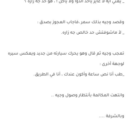
_ يعني ايه لا عايز ياخد الدوا ولا ياكل ! ، هو حد جه زاره ؟
وقصد وجيه بذلك سمر ،فاجاب العجوز بصدق :
_ لأ ماشوفتش حد خالص جه زاره.
تعجب وجيه ثم قال وهو يحرك سيارته من جديد ويعكس سيره
لوجهة أخرى :
_طب أنا نص ساعة وأكون عندك ، أنا في الطريق.
وانتهت المكالمة بأنتظار وصول وجيه ..
وبالشرفة ....