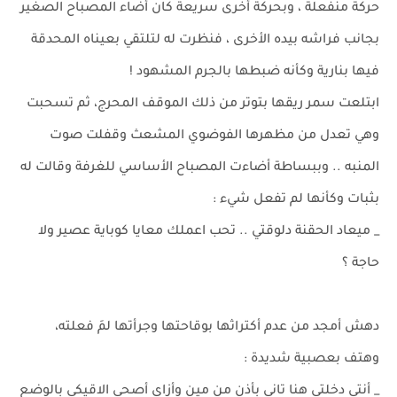
حركة منفعلة ، وبحركة أخرى سريعة كان أضاء المصباح الصغير
بجانب فراشه بيده الأخرى ، فنظرت له لتلتقي بعيناه المحدقة
فيها بنارية وكأنه ضبطها بالجرم المشهود !
ابتلعت سمر ريقها بتوتر من ذلك الموقف المحرج، ثم تسحبت
وهي تعدل من مظهرها الفوضوي المشعث وقفلت صوت
المنبه .. وببساطة أضاءت المصباح الأساسي للغرفة وقالت له
بثبات وكأنها لم تفعل شيء :
_ ميعاد الحقنة دلوقتي .. تحب اعملك معايا كوباية عصير ولا
حاجة ؟
دهش أمجد من عدم أكتراثها بوقاحتها وجرأتها لمَ فعلته،
وهتف بعصبية شديدة :
_ أنتي دخلتي هنا تاني بأذن من مين وأزاي أصحى الاقيكي بالوضع