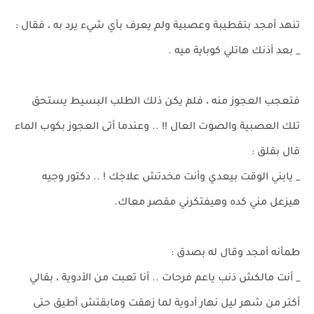
تنهد أمجد بتقطيبة وعصبية ولم يعرف بأي شيء يرد به ، فقال :
_ بعد أذنك هاتلي كوباية ميه .
فتعجب العجوز منه ، فلم يكن ذلك الطلب البسيط يستحق
تلك العصبية والصوت العال !! .. وعندما أتى العجوز بكوب الماء
قال بقلق :
_ يابني الوقت بيعدي وأنت مخدتش علاجك ! .. دكتور وجيه
هيزعل مني كده وهيفتكرني مقصر معاك.
طمأنه أمجد وقال له بصدق :
_ أنت مالكش ذنب ياعم فرحات .. أنا تعبت من الأدوية ، بقالي
أكتر من شهر ليل نهار أدوية لما زهقت ومابقتش أطيق حتى