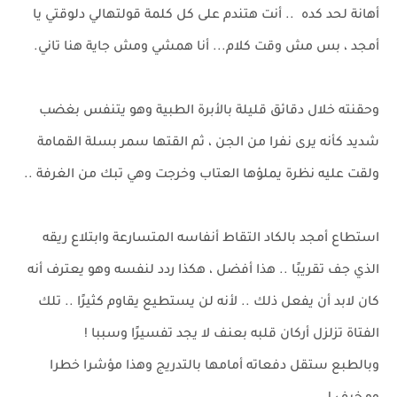
أهانة لحد كده .. أنت هتندم على كل كلمة قولتهالي دلوقتي يا
أمجد ، بس مش وقت كلام... أنا همشي ومش جاية هنا تاني.
وحقنته خلال دقائق قليلة بالأبرة الطبية وهو يتنفس بغضب
شديد كأنه يرى نفرا من الجن ، ثم القتها سمر بسلة القمامة
ولقت عليه نظرة يملؤها العتاب وخرجت وهي تبك من الغرفة ..
استطاع أمجد بالكاد التقاط أنفاسه المتسارعة وابتلاع ريقه
الذي جف تقريبًا .. هذا أفضل ، هكذا ردد لنفسه وهو يعترف أنه
كان لابد أن يفعل ذلك .. لأنه لن يستطيع يقاوم كثيرًا .. تلك
الفتاة تزلزل أركان قلبه بعنف لا يجد تفسيرًا وسببا !
وبالطبع ستقل دفعاته أمامها بالتدريج وهذا مؤشرا خطرا