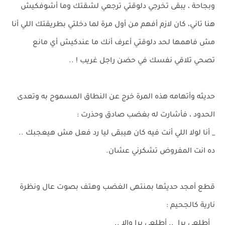
وبجاحة ، يبقى تخرجي دلوقتي ترجعي لشقتك وما أشوفكيش
هنا تاني، كان لازم أفهم من أول مرة لما دخلتي بطريقتك اللي أنا
مش فاهمها لحد دلوقتي أعرف أنك ما عندكيش أي مانع
تصحي تلاقي نفسك في حضن راجل غريب ! ..
حديثه وأتهامه هذه المرة خرج عن النطاق المسموح به وتعدى
الحدود ، فأشارت له بغضب صادق وحذرت :
_ أنا لولا اللي أنت فيه كان هيبقى ليا رد فعل مش هيعجبك ..
ده انت المفروض تشكرني عشان.
قطع أمجد حديثها بمنتهى الغضب وهتف بصوت عال ونظرة
نارية كالجحيم :
_ أطلعي برا .. أطلعي برا وإلا ..