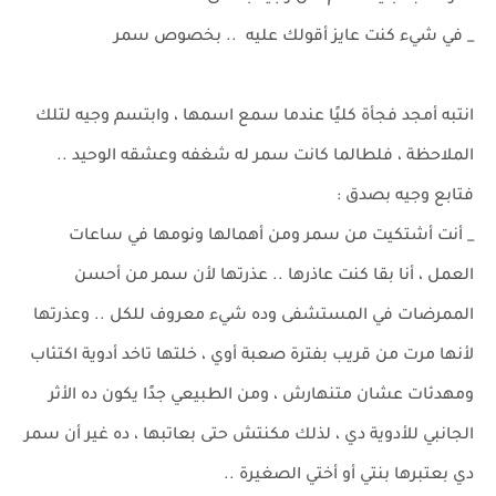
_ في شيء كنت عايز أقولك عليه .. بخصوص سمر
انتبه أمجد فجأة كليًا عندما سمع اسمها ، وابتسم وجيه لتلك
الملاحظة ، فلطالما كانت سمر له شغفه وعشقه الوحيد ..
فتابع وجيه بصدق :
_ أنت أشتكيت من سمر ومن أهمالها ونومها في ساعات
العمل ، أنا بقا كنت عاذرها .. عذرتها لأن سمر من أحسن
الممرضات في المستشفى وده شيء معروف للكل .. وعذرتها
لأنها مرت من قريب بفترة صعبة أوي ، خلتها تاخد أدوية اكتئاب
ومهدئات عشان متنهارش ، ومن الطبيعي جدًا يكون ده الأثر
الجانبي للأدوية دي ، لذلك مكنتش حتى بعاتبها ، ده غير أن سمر
دي بعتبرها بنتي أو أختي الصغيرة ..