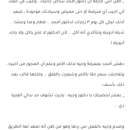
_ أظن أنتي عارفة أن دكتور أمجد ساكن جانبك ، وعيب في حقك
أني أجيب أي منرضة أو حتى ممرض وسيادتك موجودة ، فبعد
أذنك ليكي كل يوم ٣ زيارات لدكتور أمجد .. فطار وغدا وعشا ..
تديله أدويته وتتأكدي أنه أكل .. لأن الدكتور لا عايز ياكل ولا ياخد
أدويته !.
دهش أمجد بمعرفة وجيه لذلك الأمر وعلم أن العجوز من أخبره ،
وتفاجئت سمر حقا بالأمر وشعرت بالقلق .. ولكنها قالت بعد
ذلك بأسف :
_ بعتذر لحضرتك يا دكتور وجيه ، ياريت تشوف حد بدالي الفترة
دي ..
وصدم وجيه بالفعل من ردها وهو من ظن أنه تمهد لها الطريق