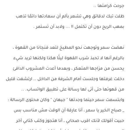
جرحت كرامتها ..
ظلت تبك لدقائق وهي تشعر بألم أن سعادتها دائمٌا تذهب
بمهب الريح دون أن تكتمل !! ... ولابد أن تستمر .
نهضت سمر وتوجهت نحو المطبخ لتعد فنجانا من القهوة ،
بالرغم أنها لا تحبذ شرب القهوة ليلًا هكذا ولكنها تريد شيء
يحسن من مزاجها المتعكر ، وبعدما أعدت المشروب الدافئ
دخلت غرفتها وجلست أمام الشرفة من الداخل .. ارتشفت قليل
من قهوتها حتى أتى لها رسالة على تطبيق الواتساب. ..
وابتسمت سمر حينما وجدتها " جيهان " وكان محتوى الرسالة :
_ صباح الخير يا سمر ، أنا عارفة أن الوقت مش مناسب بس
حبيت أقولك لأنك اقرب صحابي ، أنا هتجوز وكتب كتابي أخر