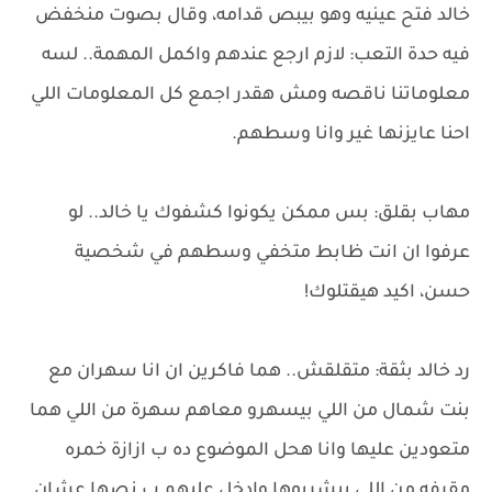
خالد فتح عينيه وهو بيبص قدامه، وقال بصوت منخفض
فيه حدة التعب: لازم ارجع عندهم واكمل المهمة.. لسه
معلوماتنا ناقصه ومش هقدر اجمع كل المعلومات اللي
احنا عايزنها غير وانا وسطهم.
مهاب بقلق: بس ممكن يكونوا كشفوك يا خالد.. لو
عرفوا ان انت ظابط متخفي وسطهم في شخصية
حسن، اكيد هيقتلوك!
رد خالد بثقة: متقلقش.. هما فاكرين ان انا سهران مع
بنت شمال من اللي بيسهرو معاهم سهرة من اللي هما
متعودين عليها وانا هحل الموضوع ده ب ازازة خمره
مقرفه من إللي بيشربوها وادخل عليهم ب نصها عشان