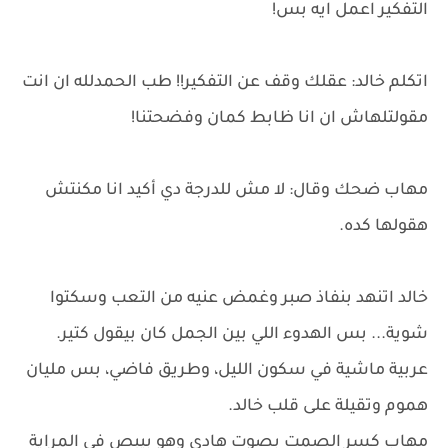
التفكير اعمل ايه بس!
اتكلم خالد: عقلك وقف عن التفكير!! طب الحمدلله ان انت
مقولتلهاش ان انا ظابط كمان وفضحتنا!
مهاب ضحك وقال: لا مش للدرجة دي أكيد انا مكنتش
هقولها كده.
خالد اتنهد بنفاذ صبر وغمض عنيه من التعب وسكتوا
شوية... بس الهدوء اللي بين الجمل كان بيقول كتير.
عربية ماشية في سكون الليل، وطريق فاضي، بس مليان
هموم وتقيلة على قلب خالد.
مهاب كسر الصمت بصوت هادي وهو بيبص في المراية