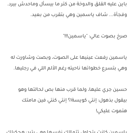
باين عليه القلق والدوخة من كتر ما بيسأل وماحدش بيرد.
وفجأة... شاف ياسمين وهي بتقرب من بعيد.
صرخ بصوت عالي: "ياسمين!!!"
ياسمين رفعت عينيها على الصوت، وبصت وشاورت له
وهي بتسرع خطواتها ناحيته رغم الألم اللي في رجليها.
حسين جري عليها، ولما قرب منها بص لحالتها وهو
بيقول بذهول: إنتي كويسة!؟ إنتي كنتي فين مامتك
هتموت عليكي!
ياسمين كانت بتحاول تتمالك نفسها وهي بترد: هحكيلك