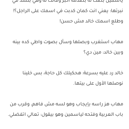
ياسمين بصّت له بصدمة أكبر وقالت له وهي بتشد في
نبرتها: يعني انت كمان كدبت في اسمك على الراجل؟!
وطلع اسمك خالد مش حسن!
مهاب استغرب وبصلها وسأل بصوت واطي كده بينه
وبين خالد: مين دي؟
خالد رد عليه بسرعة: هحكيلك كل حاجة، بس خلينا
نوصلها الأول على بيتها.
مهاب هز راسه بإيجاب وهو لسه مش فاهم، وقرب من
باب العربية وفتحه لياسمين وهو بيقول: تعالي اتفضلي.