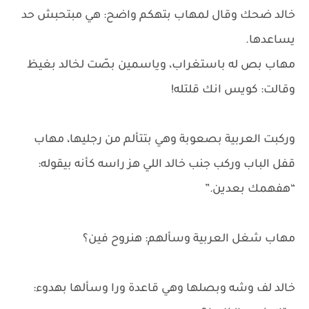
خالد ضحك وقال لمهاب بتهكم واضح: هي مبتحبش حد
يساعدها.
مهاب بص له باستغراب، وياسمين بصّت لخالد بغيظ
وقالت: كويس انك قلتله!
وركبت العربية بصعوبة وهي بتتألم من رجليها، مهاب
قفل الباب وركب جنب خالد اللي هز راسه كأنه بيقوله:
“هفهمك بعدين.”
مهاب شغل العربية وسألهم: هنروح فين؟
خالد لف وشه وبصلها وهي قاعدة ورا وسألها بهدوء: