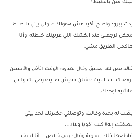
بيتك فين بالظبط؟
ردت ببرود واضح: أكيد مش هقولك عنوان بيتي بالظبط!!
ممكن ترجعني عند الكشك اللي عربيتك خبطته، وأنا
هاكمل الطريق مشي.
خالد بص لها بعمق وقال بهدوء: الوقت اتأخر، والأحسن
نوصلك لحد البيت عشان مفيش حد يتعرض لك وانتي
ماشيه لوحدك.
بصّت له بحدة وقالت: وتوصلني حضرتك لحد بيتي
بصفتك إيه!! كنت أخويا ولااا....
قاطعها خالد بسرعة وقال: بس خلاص... أنا آسف.