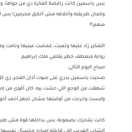
بس ياسمين كانت رافضة الفكرة دي من جواها، 
وكمان طريقته وأخلاقه مش أخلاق مجرمين! بس لو 
منهم؟!
التفكير زاد عليها وتعبت، غمضت عينيها ونامت وه
رواية منعطف خطر بقلمي ملك إبراهيم
صباح اليوم التالي.
صحيت ياسمين بدري على صوت أذان الفجر، زي كل 
شهقت من الوجع اللي حسّت بيه، كان أقوى من إمب
ولبست وخرجت من أوضتها عشان تجهز أحمد أخوها
كانت بتتحرك بصعوبة، بس بداخلها قوة مش طبيعي
الشاب الغريب اللي قابلته إمبارح وبتسأل نفسها 