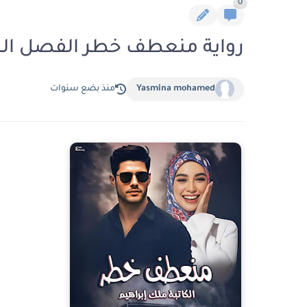
0
رواية منعطف خطر الفصل السابع 7 بقلم ملك 
Yasmina mohamed
منذ بضع سنوات