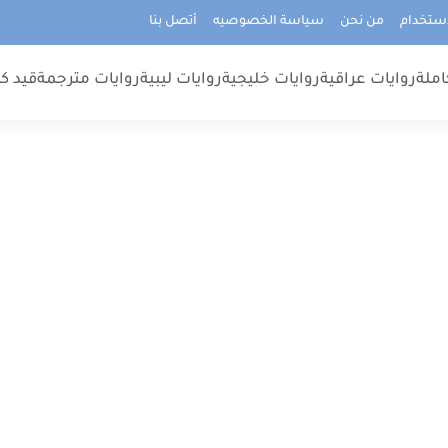
استخدام
من نحن
سياسة الخصوصيه
أتصل بنا
املة
روايات عراقية
روايات خليجية
روايات ليبية
روايات مترجمة
قيد كت