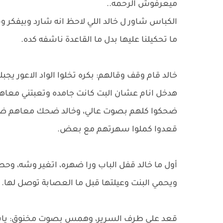
ميعرفوش الرحمه..
الكباس شاور ل خالد اللي لاحظ انه شارد وبيفكر وقاله
ما تحكيلنا عليها بدل ما القاعدة ناشفه كده.
خالد قام وقف وقالهم: بكره تخلوا الواد الاعور يج
هدخل انام عشان البت كانت جامده وتعبتني معاها
ضحكوا كلهم بصوت عالي، وخالد ضحك معاهم ضح
قعدوا كملوا سهرتهم مع بعض.
أول ما خالد قفل الباب ورا ضهره، اتغير وشه، وحط
ويحمي البنت وعيلتها قبل ما العصابة توصل لها.
قعد على طرف السرير، وهمس بصوت مخنوق: ياسمين