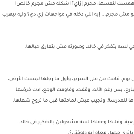
وهمست لنفسها: مجرم إزاي؟! شكله مش مجرم خالص!
مش مجرم... إيه اللي دخله في مواجهات زي دي؟ وليه بيهرب
ي لسه بتفكر في خالد، وصورته مش بتفارق خيالها.
يوم. قامت من على السرير، وأول ما رجلها لمست الأرض،
ارح. بس رغم الألم، وقفت، وقاومت الوجع، ادت فرضها
 للمدرسة، وتجيب عيش لمامتها قبل ما تروح شغلها.
ة، وقلبها وعقلها لسه مشغولين بالتفكير في خالد..
ياتري حصل معاه ايه دلوقتي؟.