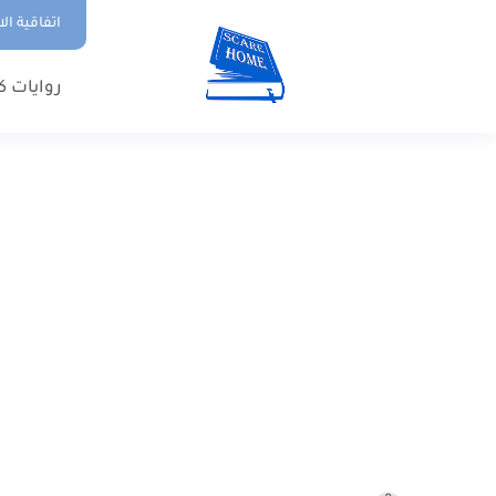
اتفاقية ال
روايات ك