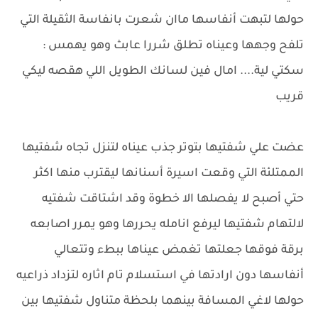
حولها لتبهت أنفاسها ماان شعرت بانفاسة الثقيلة التي
تلفح وجهها وعيناه تطلق شررا عابث وهو يهمس :
سكتي لية.... امال فين لسانك الطويل اللي هقصه ليكي
قريب
عضت علي شفتيها بتوتر جذب عيناه لتنزل تجاه شفتيها
الممتلئة التي وقعت اسيرة أسنانها ليقترب منها اكثر
حتي أصبح لا يفصلها الا خطوة وقد اشتاقت شفتيه
لالتهام شفتيها ليرفع انامله يحررها وهو يمرر اصابعه
برقة فوقها جعلتها تغمض عيناها ببطء وتتعالي
أنفاسها دون ارادتها في استسلام تام اثاره لتزداد ذراعيه
حولها لاغي المسافة بينهما بلحظة متناول شفتيها بين