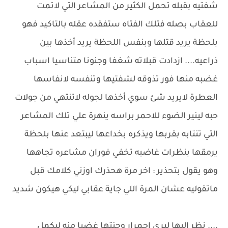
شفتيه بقبله تحمل الكثير من المشاعر التي لاتمت
للعقاب بصله فتلك الفتاه ستفقده عقله بالتاكيد فهو
بلحظة يريد قتلها وبنفس اللحظة يريد أخذها بين
ذراعيه.... ازدادت قبلاته شغفا وجنونا متناسيا اسباب
غضبه منها فور تذوقه لشفتيها وتنفسه لانفاسها
العطرة لايريد شئ سوي أخذها لجوله لاتنتهي من جولات
حبه لينير الضوء للاحمر براسه ينهرة علي تلك المشاعر
التي تنتابه بقربها ويذكره بخداعها ليبتعد عنها بلحظة
يرمقها بنظرات غاضبه تخفي فوران مشاعره تجاهها
وهو يقول بتحذير : اخر مرة هحذرك اوزني كلامك قبل
ماتقوليه عشان المرة اللي جاية عقابي ليكي هيكون شديد
.... نظر اليها ليري احمرار وجنتها غضبا منه ليكمل