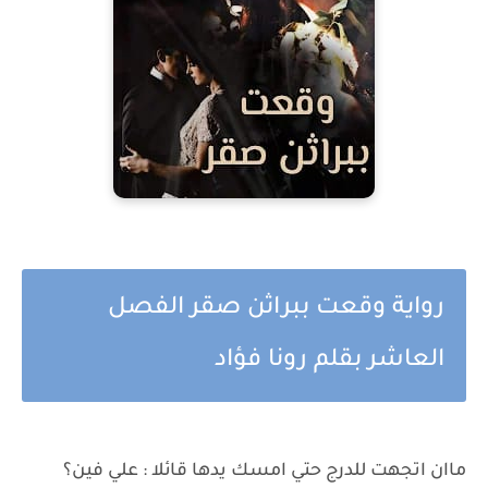
رواية وقعت ببراثن صقر الفصل
العاشر بقلم رونا فؤاد
ماان اتجهت للدرج حتي امسك يدها قائلا : علي فين؟