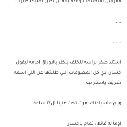
الفراش بقبضتها تتوعده بأنه لن يظل يهينها كثيرا....
.....
......
استند صقر براسه للخلف ينظر بالاوراق امامه ليقول
جسار : دي كل المعلومات اللي طلبتها عن اللي اسمه
شريف ياصقر بيه
وزي ماسيادتك أمرت تحت عنينا ال٢٤ ساعة
اومأ له قائلا : تمام ياجسار