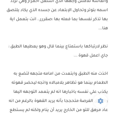
وانفاسة تلامس وجهها الذي اشتعل احمرار وهي تردد
اسمه بتوتر وتحاول الإبتعاد عن جسده الذي يكاد يلتصق
بها تذكر نفسها بما فعله بها :صقررر.. انت بتعمل اية
هنا...
نظر لارتباكها باستمتاع بينما قال وهو يعطيها الطبق :
جاي اعمل قهوة ...
اخذت منه الطبق وابتعدت من امامه متجهه لتضع به
الطعام بينما هو تظاهر بلامبالاه واتجه ليحضر قهوته
يكذب علي نفسه باخبارها انه لم يتعمد التوجهه اليها
واختلاق الفرصة متحججا بأنه يريد القهوة بالرغم من انه
عاد مرهق للتو من الخارج يريد أن ينام ولكنه لم يستطع