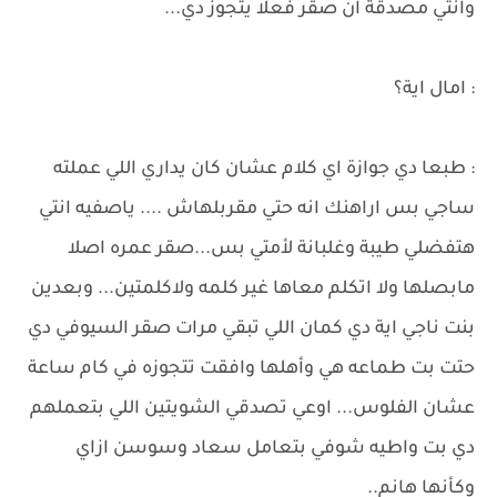
وانتي مصدقة ان صقر فعلا يتجوز دي...
: امال اية؟
: طبعا دي جوازة اي كلام عشان كان يداري اللي عملته
ساجي بس اراهنك انه حتي مقربلهاش .... ياصفيه انتي
هتفضلي طيبة وغلبانة لأمتي بس...صقر عمره اصلا
مابصلها ولا اتكلم معاها غير كلمه ولاكلمتين... وبعدين
بنت ناجي اية دي كمان اللي تبقي مرات صقر السيوفي دي
حتت بت طماعه هي وأهلها وافقت تتجوزه في كام ساعة
عشان الفلوس... اوعي تصدقي الشويتين اللي بتعملهم
دي بت واطيه شوفي بتعامل سعاد وسوسن ازاي
وكأنها هانم..