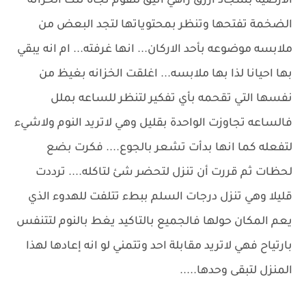
الارضيه بسجاد ازرق زاهي أنيق لتقوم تجاه تلك الخزانه
الضخمة تفتحها وتنظر بمحتوياتها لتجد البعض من
ملابسه موضوعه بأحد الاركان... انها غرفته... ام انه يبقي
بها احيانا لذا بها ملابسه... اغلقت الخزانه بغيظ من
نفسها التي تقحمه بأي تفكير لتنظر للساعه بملل
فالساعه تجاوزت الواحدة بقليل وهي لاتريد النوم ولاشيء
لتفعله كما انها بدأت تشعر بالجوع.... فكرت بضع
لحظات ثم قررت أن تنزل لتحضر شئ لتاكله.... ترددت
قليلا وهي تنزل درجات السلم ببطء تتلفت للهدوء الذي
يعم المكان حولها فالجميع بالتاكيد يغط بالنوم لتتنفس
بارتياح فهي لاتريد مقابلة احد وتتمني لو انه إعادها لهذا
المنزل لتبقى وحدها.....