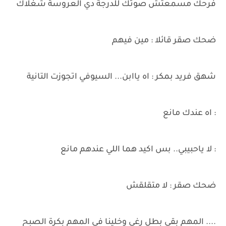
فرحك مسمعتش صوتك للدرجة دي العروسة شغلاك
ضحك صقر قائلا : مين فيهم
شهق فريد بمكر : اه ياابن... السيوفي اتجوزت التانية
: اه عندك مانع
: لا ياحبيبي.. بس اكيد هما اللي عندهم مانع
ضحك صقر : لا متقلقش
.... المهم بقي بطل رغي وخلينا في المهم بكرة الصبح