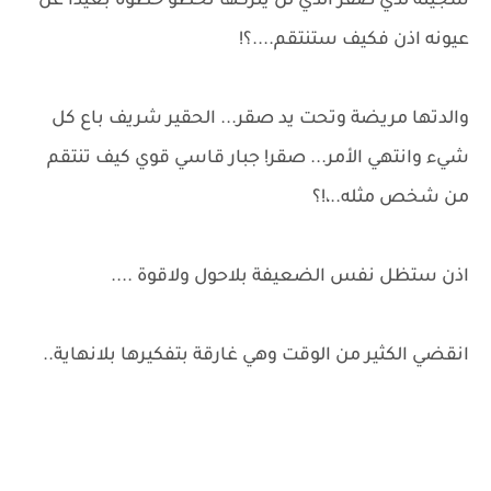
سجينه لدي صقر الذي لن يتركها تخطو خطوة بعيدا عن
عيونه اذن فكيف ستنتقم....؟!
والدتها مريضة وتحت يد صقر... الحقير شريف باع كل
شيء وانتهي الأمر... صقر! جبار قاسي قوي كيف تنتقم
من شخص مثله..،!؟
اذن ستظل نفس الضعيفة بلاحول ولاقوة ....
انقضي الكثير من الوقت وهي غارقة بتفكيرها بلانهاية..