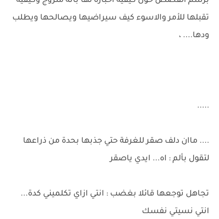
برسم القصص حول كيفيه اخباره لها بأنه متزوج وكيفيه
تقبلها للأمر والاسوء كيف سيراضيها ويصالحها ويطلب
ودها.... ،
.....
.... ماان دلف صقر للغرفة حتي جذبها بحدة من ذراعها
لتقول بألم : اه... ايدي ياصقر
تجاهل توجعها قائلا بغضب : انتي ازاي تكلميني كدة...
انتي نسيتي نفسك