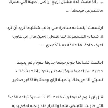
..... انا عملت كدة عشان ارجع اراضى العيلة اللي عمرك
ماهتعرفي قيمتها ....
ارتسمت ابتسامه ساخرة علي جانب شفتيها تريد أن ترد
له كلماته المسمومه لها لتقول : ومين قال اني عاوزة
اعرف حاجة لها علاقه بعيلتكم دي.....
ابتلعت كلماتها بتوتر حينما جذبها بقوة وهو يحيط
خصرها بذراعه بقسوة ليهمس بجوار اذنها:شكلك
نسيتي انا هربطك بالعيلة ازاي ومحتاجة تذكير صغير
قبل ان تلوم غباءها واندفاعها كانت اسيرة ذراعه القوية
التي حاولت التملص منها والفرار منه ولكنه احكم يديه