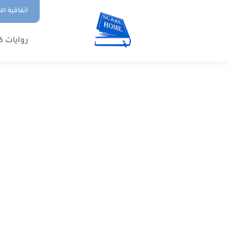
اتفاقية ال
روايات ك