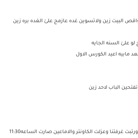
قص البيت زين ولاتسوين غده عازمج علئ الغده بره زين
و علئ السنه الجايه
د مابيه اعيد الكورس الاول
تفتحين الباب لاحد زين
جاسم راح واني كعدت ارتب البيت غسلت الحوش ورتبت غرفتنا وعزلت الكاونتر والاماعين صارت الساعه11:30