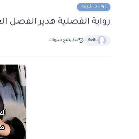
روايات شيقه
رواية الفصلية هدير الفصل العاشر 10 بقلم م
GeGe
منذ بضع سنوات