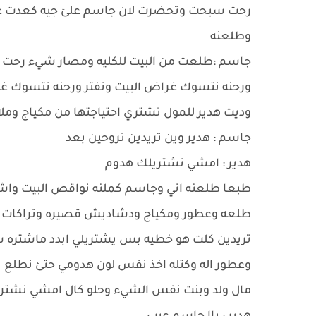
رحت سبحت وتحضرت لان جاسم علئ جيه كعدت عل
وطلعنه
جاسم :طلعت من البيت للكليه ومصار شيء رحت ع
ورحنه نتسوك غراض البيت ونفتر ورحنه نتسوك غذ
وديت هدير للمول تشتري احتياجتها من مكياج و
جاسم : هدير وين تريدين تروحين بعد
هدير : امشي نشتريلك هدوم
طبعا طلعنه اني وجاسم كملنه نواقص البيت واشت
طلعه وعطور ومكياج ودشاديش قصيره وتراكات وهو
تريدين كلت هو خطيه بس يشتريلي ابدد ماشتره 
وعطور اله وكتله اخذ نفس لون هدومي حتئ نطل
مال ولد وبنت نفس الشيء وحلو كال امشي نشتر