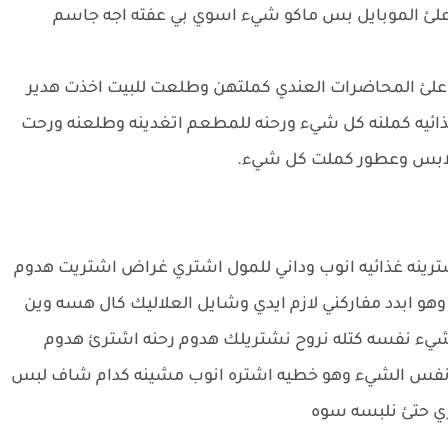
ئ الموبايل بس ماكو شيء اسوي بي عفته اجه جاسم
لئ المحاضرات العندي كملتهن وطلعت للبيت اخذت هدير
ائيه كملنه كل شيء ورحنه للمطعم اتغدينه وطلعنه ورحت
ملابس وعطور كملت كل شيء.
رينه غذائيه انوب وداني للمول اشتري غراض اشتريت هدوم
 ابدد مفاركني لازم ايدي وشايل العلاليك كال هسه وين
شيء نفسه كتله نروح نشتريلك هدوم رحنه اشترئ هدوم
ع نفس الشيء وهو خطيه اشتره انوب مشينه كدام شاف لبس
ي حتئ نلبسه سوه