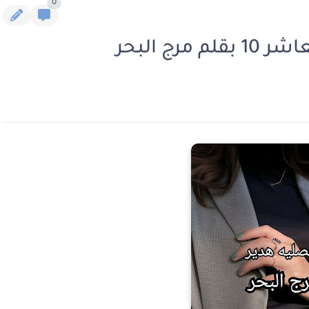
0
رج البحر