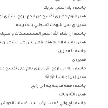
جاسم : يله امشي نتريك
هدير اليوم حضري نفسج من ارجع نروح نشتري نوا
هدير : ي بس شوكت تسجلني بالمدرسه
جاسم: ان شاء الله احضر المستمسكات واسجلج ل
هدير : ياسنه الجايه هنه بقهن بس هل الشهرين بع
جاسم : لعد زين
هدير : ي
جاسم : يله اني اروح انتي ديري بالج علئ نفسج ولا
هدير :زين لو اسيا 😂😂
جاسم : ههه قديمه يله اني رايح
هدير : الله وياك