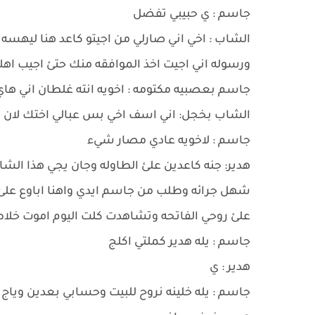
جاسم : ي حبيبي تفضل
الشاب : اخي اني صارلي من اجيتو كاعد هنا ليهسه
ورسوله اني اجيت اخذ الموافقه منك حتئ اجيب اه
جاسم بعصبيه مكتومه : اخويه انته غلطان اني هاي
الشاب بخجل: اني اسف اخي بس عبالي اختك لان 
جاسم : لاخويه عادي مصار شيء
هدير: جنه كاعدين علئ الطاوله وجان يجي هذا الشا
شهل جرائه وطلب من جاسم ايدي واهنا اباوع علئ ج
علئ روحي الفاتحه وتشاهدت كلت اليوم اموت خلا
جاسم : يله هدير كملتي اكلج
هدير : ي
جاسم : يله خلينه نروح للبيت وحسابي بعدين وياج