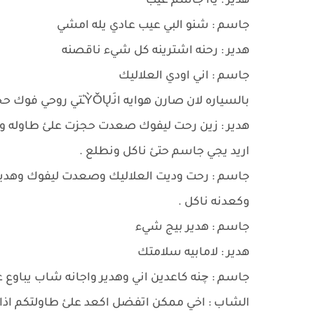
هدير : ياا جاسم عيب
جاسم : شنو البي عيب عادي يله امشي
هدير : رحنه اشترينه كل شيء ناقصنه
جاسم : اني اودي العلاليك
بالسياره لان صارن هوايه انَـỲǑŲـْتي روحي فوك حجزينه طاوله واني جاي وراج
هدير : زين رحت ليفوك صعدت حجزت علئ طاوله وج
اريد يجي جاسم حتئ ناكل ونطلع .
جاسم : رحت وديت العلاليك وصعدت ليفوك وهدير
وكعدنه ناكل .
جاسم : هدير بيج شيء
هدير : لامابيه سلامتك
جاسم : چنه كاعدين اني وهدير واجانه شاب يباوع ع
الشاب : اخي ممكن اتفضل اكعد علئ طاولتكم اذ