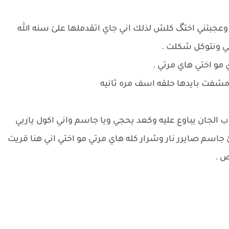
 وعجبتني اختگ كلش لذلك اني جاي اتقدملها علئ سنه الله
لي ونتوكل شكلت .
 مو اختي هاي مرتي .
مشفت بايدها حلقه اسف مره ثانيه
ب الجان يباوع عليه وكعد يحجي ويا جاسم واني اكول ياربي
اسم صايرر نار وشرار كله هاي مرتي مو اختي اني هنا قريت
ص .