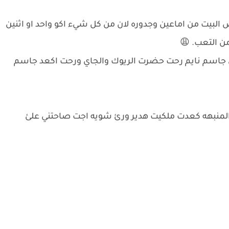
يت من اماعين وجدوره لان من كل شيء اكو واحد او اثنين
 التعب. 😩
 جاسم نايم رحت حضرت الريوك والجاي ورحت اكعد جاسم
صبح الساعه 6:30 علئ صوت المنبهه كعدت ملكيت هدير ورئ شويه اجت صاحتني علئ