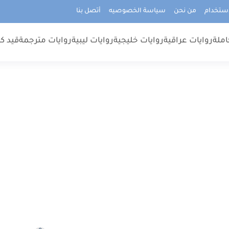
استخدام
من نحن
سياسة الخصوصيه
أتصل بنا
املة
روايات عراقية
روايات خليجية
روايات ليبية
روايات مترجمة
قيد كت