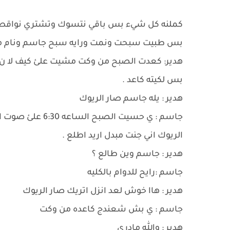
كملنه كل شيء بس باقي نتسوك وتشتري نواقص الب
بس طبيت سبحت ونمت ورايه سبح جاسم ونام من
هدير: كعدت الصبح من وكت مشيت علئ كيف لا ن
بس لكيته كاعد .
هدير : يله جاسم صار الريوك
جاسم : ي حسيت ال
الريوك اني جنت مبدل اريد اطلع .
هدير : جاسم وين طالع ؟
جاسم :رايح للدوام بالكليه
هدير : هاا خوش لعد انزل اتريك صار الريوك
جاسم : ي بش شعندج كاعده من وكت
هدير : والله مادري