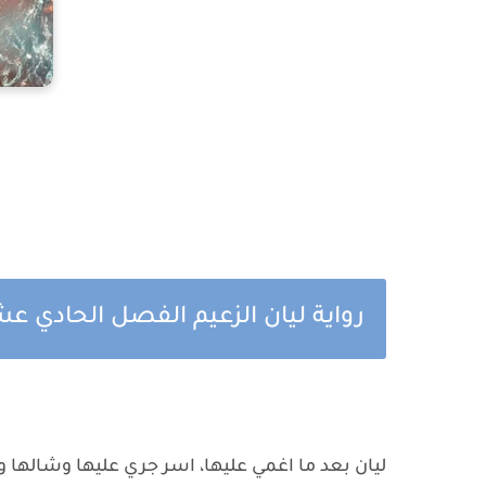
رواية ليان الزعيم الفصل الحادي عش
ليان بعد ما اغمي عليها، اسر جري عليها وشالها و