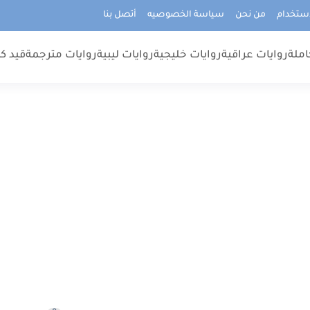
استخدام
من نحن
سياسة الخصوصيه
أتصل بنا
املة
روايات عراقية
روايات خليجية
روايات ليبية
روايات مترجمة
قيد كت