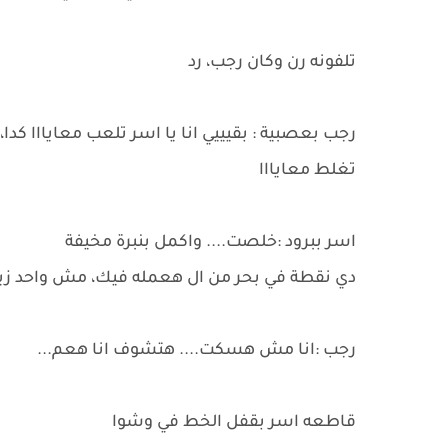
تلفونه رن وكان رجب، رد
رجب بعصبية : بقيييي انا يا اسر تلعب معايااا كد
تغلط معايااا
اسر ببرود :خلصت.... واكمل بنبرة مخيفة
دي نقطة في بحر من ال هعمله فيك، مش واحد زيك 
رجب :انا مش هسكت.... هتشوف انا هعم...
قاطعه اسر بقفل الخط في وشوا