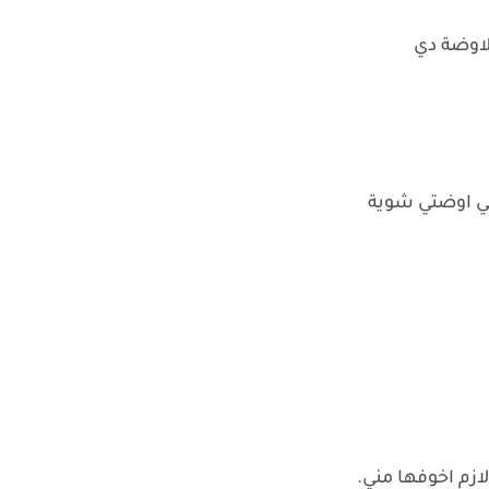
الاوضة دي
 اوضتي شوية
زم اخوفها مني.