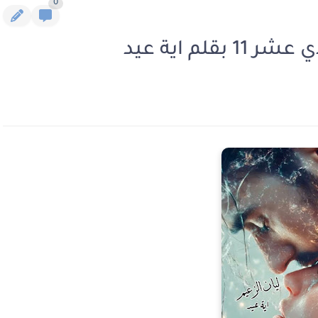
0
لم اية عيد