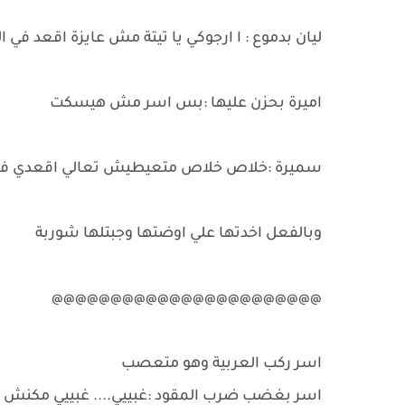
ليان بدموع : ا ارجوكي يا تيتة مش عايزة اقعد في 
اميرة بحزن عليها :بس اسر مش هيسكت
سميرة :خلاص خلاص متعيطيش تعالي اقعدي في
وبالفعل اخدتها علي اوضتها وجبتلها شوربة
@@@@@@@@@@@@@@@@@@@@@@@
اسر ركب العربية وهو متعصب
اسر بغضب ضرب المقود :غبييي.... غبييي مكنش لا