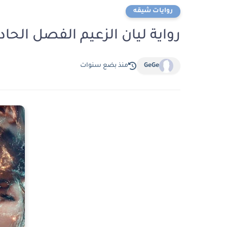
روايات شيقه
رواية ليان الزعيم الفصل الحادي عشر 11 بق
GeGe
منذ بضع سنوات