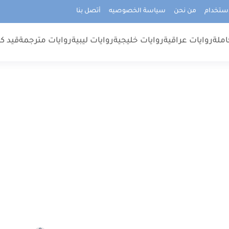
استخدام
من نحن
سياسة الخصوصيه
أتصل بنا
املة
روايات عراقية
روايات خليجية
روايات ليبية
روايات مترجمة
قيد كت