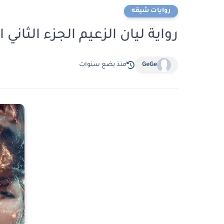
روايات شيقه
رواية ليان الزعيم الجزء الثاني الفصل ا
GeGe
منذ بضع سنوات