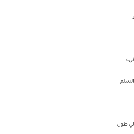
طيء
السلم
لي طول