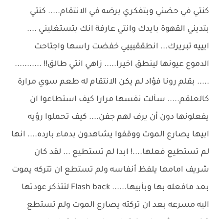
كنتي في حضني وبتفكري برضه في الانتقام..... كنتي
بتديني القهوة بايدك وانتي عارفة انك بتستغليني ....
ايييه تبريرك... انطققيييي خفضت راسها واجتاحت
الدموع عيونها لينطق اخيرا..... زاهي انتي طالق!! ...........
..... بقلم رونا فؤاد لم يكن الانتقام له طعم سوي مرارة
كالعلقم..... سألت نفسها مرارا كيف استطاعوا ان
يفعلونها دون أن يرف لهم جفن.... كيف تحملوا رؤيه
ابيها يصارع الموت ووقفوا يشاهدون بدماء بارده.... انها
لم تستطيع فعلها....! ابدا لم تستطيع ... لقد كان
شريف امامها يلفظ أنفاسه ولم تستطع ان تتركه يموت
بعد مافعله بها وبأبيها...... Flash back لتتذكر عودتها
اليه مسرعه بعد ان تركته يصارع الموت ولم تستطع