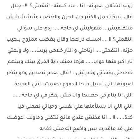
رؤيه الخذلان بعيونه : انا.. عاد كلمته : انتقمتي؟ !!! : جلال
قال بنبرة تحمل الكثير من الحزن والغضب ;ششششش
متتكلميش... متقوليش اي حاجة..... ردي علي سؤالي
انتقمتي؟!!! ....امسك ذراعها وقال بغضب ممزوج بلهيب
حزنه : انتقمتي.... ارتاحتي و النار خلاص بردت.... ولا ولعتي
نار اكبر منها جوايا..... هزها بعنف :اية الفرق بينك وبينهم
خططتي ونفذتي وخدرتيني..!! قال بعدم تصديق وهو ينظر
لعيونها التي تسيل منها الدموع بصمت : انتي الوحيدة
اللي انا بنام في حضنها وانا مش بفكر في اي حاجة......
انتي اللي انا بستأمنها علي نفسي وحياتي تعملي فيا
كدة......!! .. انا مكنش عندي مانع تنتقني وحاولت اعوضك
علي قد ماقدرت بس واضح انه مش كفايه