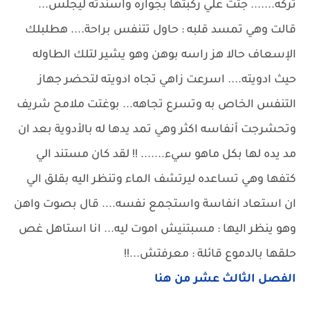
تركه....... جثت علي ركبتها بجواره واسندته ليجلس...
قالت وهي تمسد قلبه : حاول تتنفس براحة.... هطلبلك
الإسعاف حالا هز راسه بوهن وهو يشير لتلك الطاوله
حيث ادويته.... اسرعت زاهي تجاه ادويته لتحضر جهاز
التنفس الخاص به وتسرع تجاهه... بوغتت ملامح شريف
وتحشرجت أنفاسه اكثر وهي تمد يدها له بالأدوية بعد ان
مد يده لها بكل ماهو سيء....... !! لقد كان مستند الي
كتفها وهي تساعده ليرتشف الماء وتنظر اليه بقلق الي
ان استعاد انفاسة واستجمع نفسه.... قال بصوت واهن
وهو ينظر اليها : مسبتنيش اموت ليه... انا استاهل غص
حلقها بالدموع قائلة : معرفتش...!!
الفصل الثالث عشر من هنا