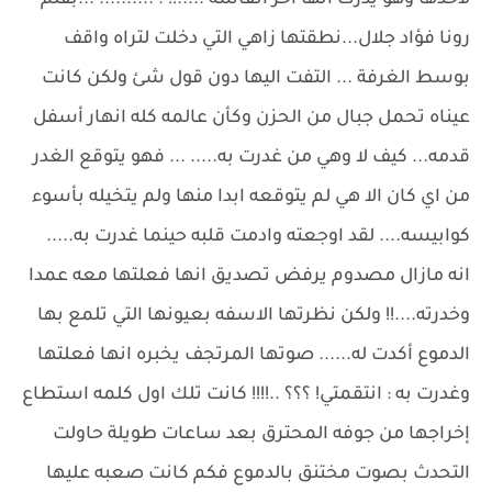
لاخذها وهو يدرك انها اخر أنفاسه .....!! . .......... ...بقلم
رونا فؤاد جلال...نطقتها زاهي التي دخلت لتراه واقف
بوسط الغرفة ... التفت اليها دون قول شئ ولكن كانت
عيناه تحمل جبال من الحزن وكأن عالمه كله انهار أسفل
قدمه... كيف لا وهي من غدرت به..... ... فهو يتوقع الغدر
من اي كان الا هي لم يتوقعه ابدا منها ولم يتخيله بأسوء
كوابيسه.... لقد اوجعته وادمت قلبه حينما غدرت به.....
انه مازال مصدوم يرفض تصديق انها فعلتها معه عمدا
وخدرته....!! ولكن نظرتها الاسفه بعيونها التي تلمع بها
الدموع أكدت له...... صوتها المرتجف يخبره انها فعلتها
وغدرت به : انتقمتي! ؟؟؟ ..!!!! كانت تلك اول كلمه استطاع
إخراجها من جوفه المحترق بعد ساعات طويلة حاولت
التحدث بصوت مختنق بالدموع فكم كانت صعبه عليها