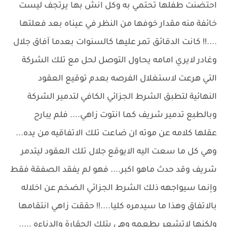
احتضنت طفلها تحتمي به وكل انش بها يرتجف ليست
خائفة منه مقدار خوفها من النظر في عيناه بعد فعلتها
....!! كانت الدقائق تمر عليها كالسنوات بعدما آفاق جلال
وغادر لايري امامه يحاول التوصل لحل مع تلك الشركة
التي هرعت لاستغلال الفرصه بعدم توقيع العقود
النهائية لتطبق الشرط الجزائي الكافي لتدمير الشركة
وبالطبع تدمير شريف كما انتوت زاهي.... فلم يبارح
عقلها كلامه عن موته ان ضاعت تلك الاتفاقيه من يده...
وهي كل ما سعت اليه الايوقع جلال تلك العقود ليتدمر
شريف وقد حدث ماهو اكبر.... فهو لم يفقد الصفقة فقط
وإنما سيواجهه ذلك الشرط الجزائي الضخم عن اخلاله
بالاتفاق وهذا ما سيدمره كليا....!! حققت زاهي انتقامها
ولكنها لاتشعر بطعمه وهي بتلك الحقارة والدناءه .....