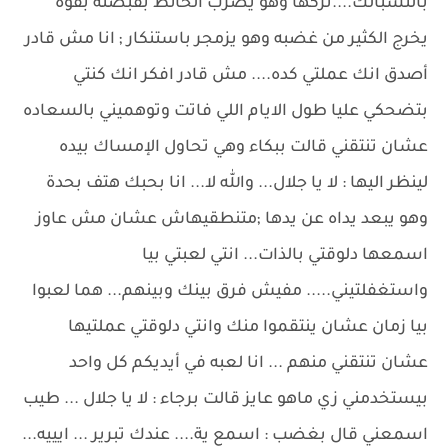
بالنسبالك....تركها وهو يضرب الحائط بقبضته بقوة
يخرج الكثير من غضبه وهو يزمجر باستنكار ; انا مش قادر
أصدق انك عملتي كده.... مش قادر افكر انك كنتي
بتضحكي عليا طول الايام اللي فاتت وتوهميني بالسعاده
عشان تنتقني قالت ببكاء وهي تحاول الإمساك بيده
لينظر اليها : لا يا جلال... والله لا... انا بحبك هتف بحدة
وهو يبعد يداه عن يدها ;متنطقيهاش عشان مش عاوز
اسمعها دلوقتي بالذات... انتي لعبتي بيا
واستغفلتيني..... مفيش فرق بينك وبينهم... هما لعبوا
بيا زمان عشان ينتقموا منك وانتي دلوقتي عملتيها
عشان تنتقني منهم ... انا لعبه في أيديكم كل واحد
بيستخدمني زي ماهو عايز قالت برجاء : لا يا جلال ... طيب
اسمعني قال بغضب : اسمع ية.... عندك تبرير ... ايييه...