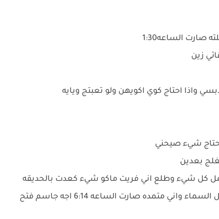
صارت الساعه1:30
ائي زين
ي واذا احتاج كوي اكويهن ولو تعبتج ويايه
 تحتاج شيء صيحني
مل كل شيء وطلع اني فريت ماكو شيء كعدت بالحديقه
وجانت بيها مرجوحه وخضار يريح النفس جنت اتامل السماء واني متمده صارت الساعه 6:14 اجه جاسم فتح