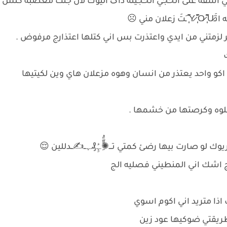
اني اسفه علئ الحجي الحجيته ذاگ اليوك لان جنت معصبه كلش
 مني ☹
لزمتني من ايدي واعتذرت بس اني كتلها اعتذارج مرفوض .
ك
و واحد يعتذر من انسان وهوه مزعلان هاي وين لكيتيها
ته الحلوه وكرصتها من خشمها .
لو صارت بيها رضئ كمتي تـــ✺ٍَُِّﮩٍَُ₰ﮩــ✍ــدللين 😌
ج اشك اني المنطيني فصليه الج
ذا متريد اني اكوم اسوي
طريقتي ضوكيها عود زين