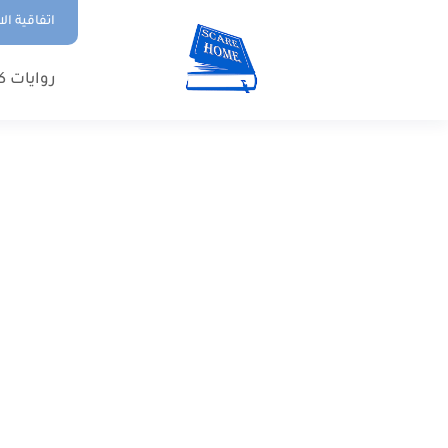
اتفاقية ال
روايات ك