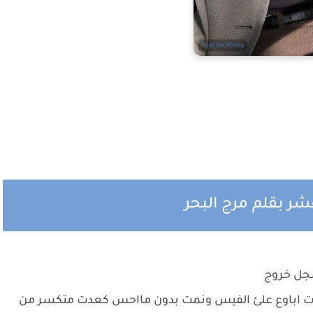
شر بقلم مرج البحر
سجل خروج
عدت اباوع علئ الفيس ونمت بدون مااحس كعدت متكسر من