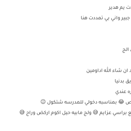
ت يم هدير
بير واني بي تمددت هنا
 الج
ان شاء الله اداومين
ق بدنيا
ره عندي
كص 😂 بمناسبه دخولي للمدرسه شتكول 😉
براسي عزايم 😅 ولج مابيه حيل اكوم اركض وراج 😅