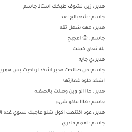
هدير : زين نشوف طبخك استاذ جاسم
جاسم : شعبالج لعد
هدير : ههه شهل ثقه
جاسم : 😉 اعجبج
يله تعاي كملت
هدير :ي جايه
جاسم: من صالحت هدير اشكد ارتاحيت بس همزي
اشكد حلوه غمازتها
هدير : هاا الو وين وصلت بالصفنه
جاسم : هااا ماكو شيء
هدير : عود اقتنعت اكول شنو عاجبك نسوي غده ال
جاسم : اممم مادري