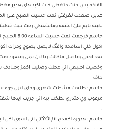
القنفه بس جنت متغطي كلت اكيد هاي هدير مغ
هدير : صعدت لغرفتي نمت حسيت الصبح علئ الصل
لكيته نايم علئ القنفه ومامتغطي رحت جبت غطيته
جاسم فرجعت 
بعد احجي ويا مثل ماكالت رنا لان يمل ويتعود ج
وكصيت اصبعي اني عطت وضليت اكمز وصادف بوقت
جاف
جاسم : طلعت مشطت شعري وجاي انزل جوه سمع
مرعوب وي متدري لطخت بيه اني جريت ايدها شفته
.
جاسم : هدوره اكعدي انَـỲǑŲـْتي اني اسوي اكل اليوم زين