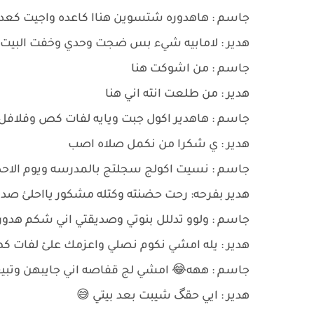
جاسم : هاهدوره شتسوين هناا كاعده واجيت كعد
هدير : لامابيه شيء بس ضجت وحدي وخفت البيت ج
جاسم : من اشوكت هنا
هدير : من طلعت انته اني هنا
جاسم : هاهدير اكول جبت ويايه لفات كص وفلافل
هدير : ي شكرا من نكمل صلاه اصب
جاسم : نسيت اكولج سجلتج بالمدرسه ويوم الاحد 
هدير بفرحه: رحت حضنته وكتله مشكور يااحلئ صدي
جاسم : ولوو تدللل بنوتي وصديقتي اني شكم هدو
هدير : يله امشي نكوم نصلي واعزمك علئ لفات 
جاسم : ههه😂 امشي لج قفاصه اني جايبهن وتبيع 
هدير : ايي حقگ شيبت بعد بيتي 😅