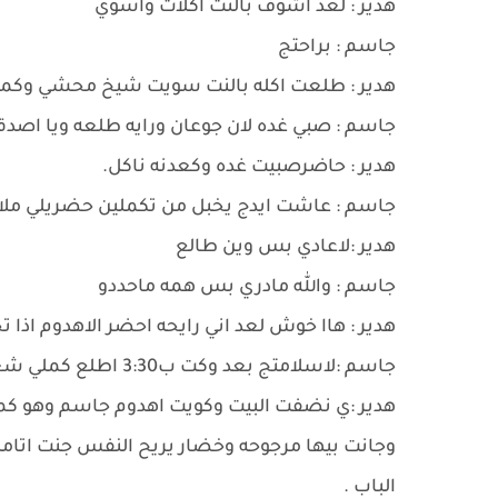
هدير : لعد اشوف بالنت اكلات واسوي
جاسم : براحتج
هدير : طلعت اكله بالنت سويت شيخ محشي وكملته 
جاسم : صبي غده لان جوعان ورايه طلعه ويا اصدق
هدير : حاضرصبيت غده وكعدنه ناكل.
جاسم : عاشت ايدج يخبل من تكملين حضريلي ملابس
هدير :لاعادي بس وين طالع
جاسم : والله مادري بس همه ماحددو
هدير : هاا خوش لعد اني رايحه احضر الاهدوم اذا
جاسم :لاسلامتج بعد وكت ب3:30 اطلع كملي شغلج بعدين
هدير :ي نضفت البيت وكويت اهدوم جاسم وهو ك
الباب .