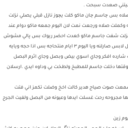
طيتني صعدت سبحت .
اه بس چاسم چان ماكو كلت يچوز نازل قبلي يصلي نزلت
 وكملت صلاه ورجعت نمت لان اليوم جمعه ماكو دوام عند
نمت حسيت الساعه 8:00 الصبح نزلت شفت جاسم ماكو كعدت احضر ريوك بس پالي مشوش
اكول خلي اسامحه وافگ لايضل يضوج ومرات اكول لابس صارلنه ويا اليوم ٣ ايام منتحاجه بس اذا حجه ويايه
نت شارده افكر وجاي اسوي بيض وبصل وجاي اثرم البصل
ها دخلت جاسم للمطبخ ولطخت بي وداوه ايدي .ارسلان
ت صوت صياح هدير كالت اخخ وضلت تكمز اني فتت
ا مجروحه رحت غسلت ايدها وعيونه من البصل ولفيت الجرح