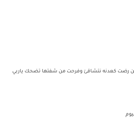
ن رضت كعدنه نتشاقئ وفرحت من شفتها تضحك ياربي
يوم