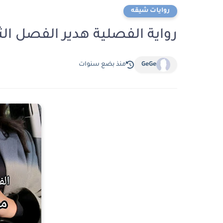
روايات شيقه
رواية الفصلية هدير الفصل الثاني عشر 12 بق
GeGe
منذ بضع سنوات