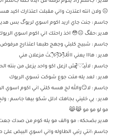
هدير : جاسم راد يكوم لزمته من ايده كتله جاسم 
☹ ولان انته اعتذرت واني مقبلت اعتذارك اكيد هسه انَـَY̷ ̜̩̐̌̋O̷ ̜̩̐̌̋U̷ ̜̩̐̌̋ـَتَ زعلان
جاسم : جنت جاي اريد اكوم اسوي لريوگ بس هدير 
هدير :حقگ ☹😳 اخذ راحتك اني اكوم اسوي الريو
جاسم : شبيج كلبتي وجهج طبعا اعتذارج مرفوض اك
هدير : هااا يعني اانَـَY̷ ̜̩̐̌̋O̷ ̜̩̐̌̋U̷ ̜̩̐̌̋ـَتَ مزعلان مني
جاسم : لالَيــِْ♡̷̴̬̩̃ ـِْش ازعل اكو واحد يزعل من بن
هدير : لعد يله متت جوع شوكت تسوي الريوك
جاسم : لا😏والله لج هسه كلتي اني اكوم اسوي الريوك 
هدير : يي خليني بجاهك ادلل شكو بيها جاسم : ول
مو لو مو مو 😹😹
هدير بضحكه : مو والف مو يله كوم من صدك جعت ا
جاسم :انتي رتبي الطاوله واني اسوي البيض علئ 