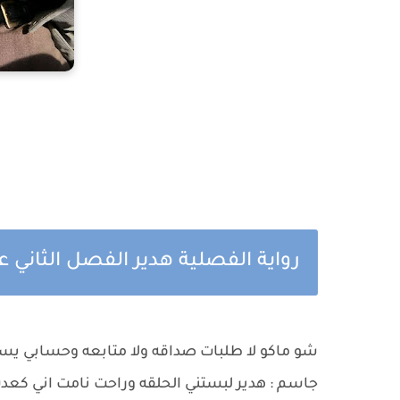
رواية الفصلية هدير الفصل الثاني ع
شو ماكو لا طلبات صداقه ولا متابعه وحسابي ي
جاسم : هدير لبستني الحلقه وراحت نامت اني ك