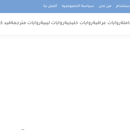
استخدام
من نحن
سياسة الخصوصيه
أتصل بنا
املة
روايات عراقية
روايات خليجية
روايات ليبية
روايات مترجمة
قيد كت