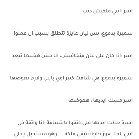
اسر :انتي ملكيش ذنب
سميرة بدموع: بس ليان عايزة تتطلق بسبب ال عملوا
اسر :اذا كان علي ليان متخافيش، انا مش هخليها تبعد
سميرة بدموع: هي شافت كتير اوي يابني ولازم تعوضها
اسر مسك ايديها : هعوضها
اميرة حطت ايديها علي كتفوا بابتسامة :انا واثقة في
ابني، لما يعوز حاجة بتبقي ملكه.... وهو مستحيل يخلي