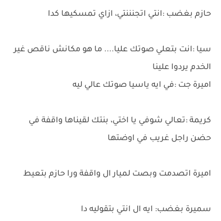
حازم بغضب :انتي اتجنننتي، ازاي تمسكيها كدا
سيا :انت بتعلي صوتك عليا.... ما هو مكانش ناقص غير
الخدم يردوا علينا
اميرة جت :في ايه ياسيا صوتك عالي ليه
كريمة :تعالي شوفي يا اختي، بنتك لقيناها واقفة في
حضن راجل غريب في اوضتها
اميرة اتصدمت وبصت لميار ال واقفة ورا حازم بتعيط
سميرة بغضب: ايه ال انتي بتقوليه دا