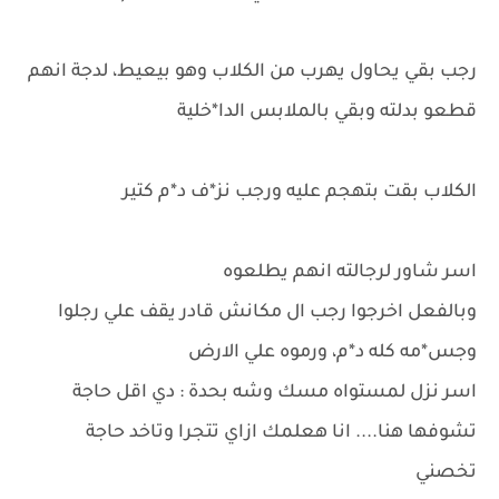
رجب بقي يحاول يهرب من الكلاب وهو بيعيط، لدجة انهم
قطعو بدلته وبقي بالملابس الدا*خلية
الكلاب بقت بتهجم عليه ورجب نز*ف د*م كتير
اسر شاور لرجالته انهم يطلعوه
وبالفعل اخرجوا رجب ال مكانش قادر يقف علي رجلوا
وجس*مه كله د*م، ورموه علي الارض
اسر نزل لمستواه مسك وشه بحدة : دي اقل حاجة
تشوفها هنا.... انا هعلمك ازاي تتجرا وتاخد حاجة
تخصني