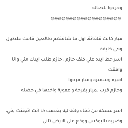
وخرجوا للصالة
@@@@@@@@@@@@@@@@@@@
ميار كانت قلقانة، اول ما شافتهم طالعين قامت علطول
وهي خايفة
اسر حط ايده علي كتف حازم : حازم طلب ايدك مني وانا
وافقت
اميرة وسميرة وميار فرحوا
وحازم قرب لميار بفرحة و عفوية واخدها في حضنه
اسر مسكه من قفاه ولفه ليه بغضب :لا انت اتجننت بقي،
وضربه بالبوكس ووقع علي الارض تاني