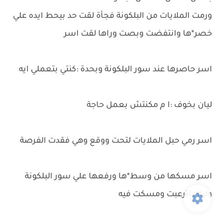
ورمت الملايات من البلكونة فجأة لقت حد بيحط ايده علي
خصر*ها وانتفضت وبصت وراها لقت اسر
اسر حاصرها عند سور البلكونة وبحدة :كنتي بتعملي ايه
ليان بخوف :ا م مكنتش بعمل حاجة
اسر رمي حبل الملايات لتحت ووقع وهي فقدت الفرصة
اسر مسكها من وسط*ها ورفعها علي سور البلكونة
وليان اترعبت ومسكت فيه