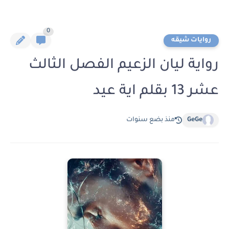
0
روايات شيقه
رواية ليان الزعيم الفصل الثالث
عشر 13 بقلم اية عيد
GeGe
منذ بضع سنوات