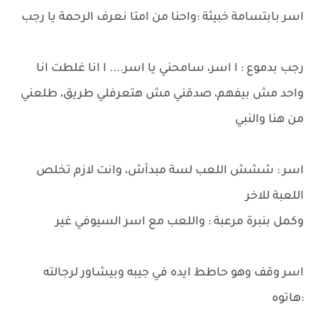
اسر بابتسامة خبيثة :واحنا من امتا نعرف الرحمة يا رجب
رجب بدموع : ا اسر، سامحني يا اسر.... ا انا غلطت انا
واحد مش بيفهم، صدقني مش هتعرفلي طريق، طلعني
من هنا والنبي
اسر : ششش اللعب لسة مبدأش، وانت لازم تخلص
اللعبة للاخر
وكمل بنبرة مرعبة : واللعب مع اسر السيوفي غير
اسر وقف وهو حاطط ايده في جيبه وبيشاور لرجالته
:هاتوه