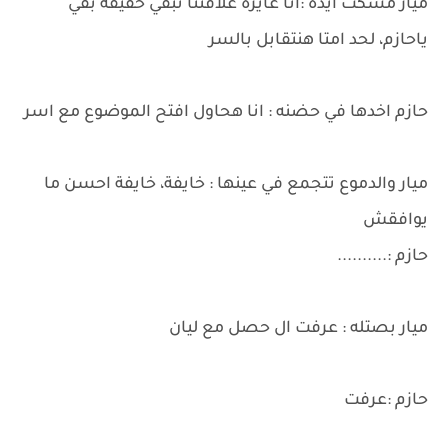
ميار مسكت ايده :انا عايزة علاقتنا تبقي حقيقة بقي
ياحازم، لحد امتا هنتقابل بالسر
حازم اخدها في حضنه : انا هحاول افتح الموضوع مع اسر
ميار والدموع تتجمع في عينها : خايفة، خايفة احسن ما
يوافقش
حازم :..........
ميار بصتله : عرفت ال حصل مع ليان
حازم :عرفت