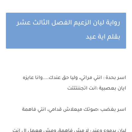
رواية ليان الزعيم الفصل الثالث عشر
بقلم اية عيد
اسر بحدة : انتي مراتي، وليا حق عندك....وانا عايزه
ايان بعصبية :انت اتجننتتتت
اسر بغضب :صوتك ميعلاش قدامي، انتي فاهمة
ليان بدموع وعند : لا مش فاهمة، ومش هعمل ال انت