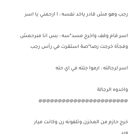
رجب وهو مش قادر ياخد نفسه : ا ارحمني يا اسر
اسر قام وقف واخرج مسد*سه : بس انا مبرحمش
وفجأة خرجت رصا*صة استقرت في رأس رجب
اسر لرجالته : ارموا جتته في اي حته
واخدوه الرجالة
@@@@@@@@@@@@@@@@@@@@@@@
خرج حازم من المخزن وتلفونه رن وكانت ميار
ورد