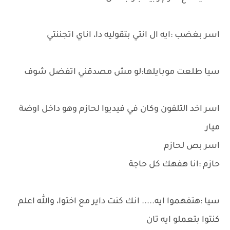
اسر بغضب :ايه ال انتي بتقوليه دا، اناي اتجننتي
سيا طلعت موبايلها:لو مش مصدقني اتفضل شوف
اسر اخد التلفون وكان في فيديوا لحازم وهو داخل اوضة
ميار
اسر بص لحازم
حازم :انا هفهك كل حاجة
سيا :هتفهموا ايه..... انك كنت داير مع اختوا، والله اعلم
كنتوا بتعملو ايه تان