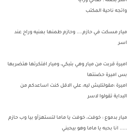
اسر بصله : تعالي ورايا
واتجه ناحية المكتب
ميار مسكت في حازم.... وحازم طمنها بعنيه وراح عند
اسر
اميرة قربت من ميار وهي بتبكي، وميار افتكرتها هتضربها
بس اميرة حضنتها
اميرة :مقولتليش ليه، علي الاقل كنت اساعدكم من
البداية تقولوا لاسر
ميار بدموع : خوفت، خوفت يا ماما لتستهزأو بيا وب حازم
..... انا بحبه يا ماما وهو بيحبني