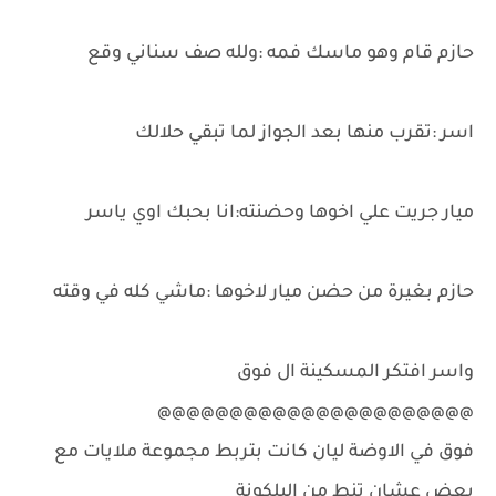
حازم قام وهو ماسك فمه :ولله صف سناني وقع
اسر :تقرب منها بعد الجواز لما تبقي حلالك
ميار جريت علي اخوها وحضنته:انا بحبك اوي ياسر
حازم بغيرة من حضن ميار لاخوها :ماشي كله في وقته
واسر افتكر المسكينة ال فوق
@@@@@@@@@@@@@@@@@@@@@@
فوق في الاوضة ليان كانت بتربط مجموعة ملايات مع
بعض عشان تنط من البلكونة