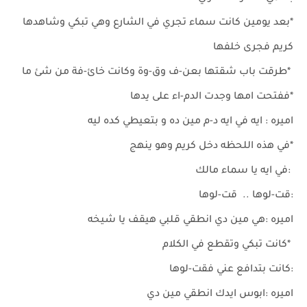
*بعد يومين كانت سماء تجري في الشارع وهي تبكي وشاهدها
كريم فجرى خلفها
*طرقت باب شقتها بعن-ف وق-وة وكانت خائ-فة من شئ ما
*ففتحت امها وجدت الدم-اء على يدها
اميره : ايه في ايه د-م مين ده و بتعيطي كده ليه
*في هذه اللحظه دخل كريم وهو ينهج
:في ايه يا سماء مالك
:قت-لوها .. قت-لوها
اميره :هي مين دي انطقي قلبي هيقف يا شيخه
*كانت تبكي وتقطع في الكلام
:كانت بتدافع عني فقت-لوها
اميره :ابوس ايدك انطقي مين دي