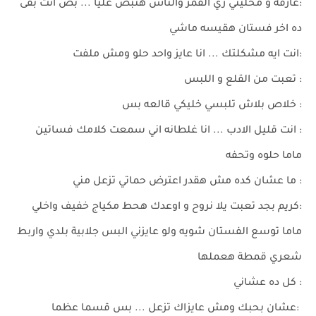
:عارفه و مخليني زي القمر والناس هتبص عليا ... بص انت بقى
ده اخر فستان هقيسه ماشي
:انت ايه مشكلتك ... انا عايز واحد حلو ومش ملفت
: تعبت من القلع و اللبس
: خلاص بلاش تلبسي خليكي قالعه بس
: انت قليل الادب ... انا غلطانه اني سمعت كلامك فساتين
ماما حلوه وتحفه
: ما عشان كده مش هقدر اعترض حماتي تزعل مني
:كريم بجد تعبت يلا نروح و اوعدك هحط مكياج خفيف واخلي
ماما توسع الفستان شويه ولو عايزني البس جلابية بلدي واربط
شعري قمطة هعملها
: كل ده عشاني
:عشان بحبك ومش عايزاك تزعل ... بس قسما عظما