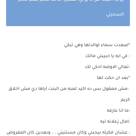
رواية احببت من لا يراني الفصل الثالث عشر بقلم سحر
السحرتي
*صعدت سماء لوالدتها وهي تبكي
: في ايه يا حبيبتي مالك
:تعالي الاوضه احكي لك
*بعد ان حكت لها
:مش معقول بس ده اكيد لعبه من البنت اياها دي مش اخلاق
كريم
:ما انا عارفه
:امال زعلانه ليه
: عشان فكرته بيحبني وكان مستنيني ... وبعدين كان المفروض