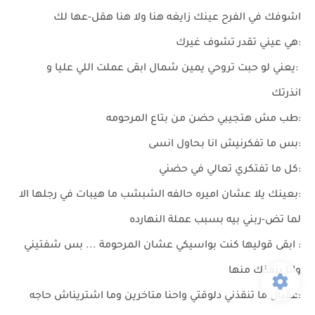
اشوفك في الفرح عينك زايغه هنا ولا هنا هقل-عها لك
:هي عيني تقدر تشوف غيرك
:يعني لو حبت تروحي يمين شمال ابقى عملت اللي عليا و
انذرتك
:طب مش هتجيبي حضن من بتاع المرحومه
:بس ما تفكرنيش انا بحاول انسى
:كل ما تفتكري تعالي في حضني
:بعينك يلا عشان اميره حالفه الشبشب ما هيبات في رجلها الا
لما تض-ربني بيه بسبب عملة النهارده
: ابقى قوليها كنت بواسيكي عشان المرحومة ... بس شفتيني
وانا بنقذك منها
:عقبال ما تنقذني دلوقتي واحنا متاخرين وما اشتريناش حاجه