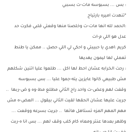
: بس ... بسبوسه مات-ت بسببي
*تنهدت اميره بارتياح
:الحمد لله انها مات-ت وخلصنا منها وقعتي قلبي فكرت حد
عدل هو اللي م-ات
كريم :اهدي يا حبيبتي و احكي لي اللي حصل .. ممكن يا طنط
تعملي لها ليمون يهديها
: رحت الخرابه عشان احط لها اكل ... طلعوا عليا اتنين شكلهم
مش طبيعي كانوا عايزين يته-جموا عليا ... بس بسبوسه
وقفت لهم وعض-ت واحد راح الثاني مطلع مط-وه و ض-ربها ..
جريت عليها عشان الحقها لقيت الثاني بيقول ... العض-ه مش
مهم المهم المزه تستاهل هاتها .. جريت بسرعه ووقعت ...
وظهر بعدها عنتر ومعاه كام كلب وقف لهم ... بس انا ه-ربت