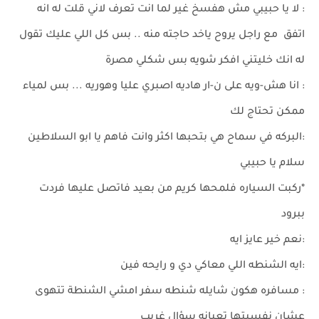
: لا يا حبيبي مش هفسخ غير لما انت تعرف لاني قلت له انه
اتفق مع راجل يروح ياخد حاجته منه .. بس كل اللي عليك تقول
له انك خليتني افكر شويه بس شكلي مصرة
: انا هش-ويه على ن-ار هاديه اصبري عليا وهوريه ... بس لمياء
ممكن تحتاج لك
:البركه في سماح هي بتحبها اكثر وانت فاهم يا ابو السلاطين
سلام يا حبيبي
*ركبت السياره فلمحها كريم من بعيد فاتصل عليها فردت
ببرود
:نعم خير عايز ايه
:ايه الشنطه اللي معاكي دي و رايحه فين
: مسافره هكون شايله شنطه سفر امشي الشنطة تتهوى
عشان نفسيتها تعبانه سؤال غريب