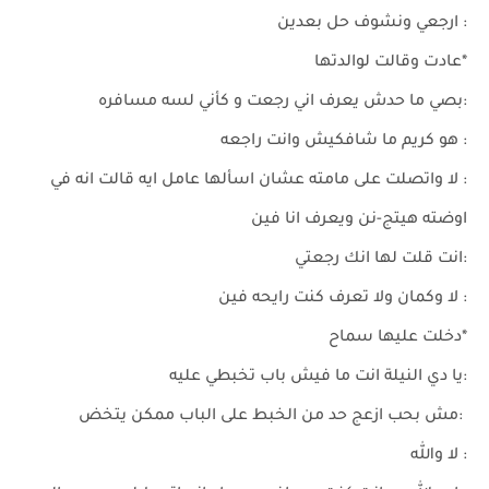
: ارجعي ونشوف حل بعدين
*عادت وقالت لوالدتها
:بصي ما حدش يعرف اني رجعت و كأني لسه مسافره
: هو كريم ما شافكيش وانت راجعه
: لا واتصلت على مامته عشان اسألها عامل ايه قالت انه في
اوضته هيتج-نن ويعرف انا فين
:انت قلت لها انك رجعتي
: لا وكمان ولا تعرف كنت رايحه فين
*دخلت عليها سماح
:يا دي النيلة انت ما فيش باب تخبطي عليه
:مش بحب ازعج حد من الخبط على الباب ممكن يتخض
: لا والله