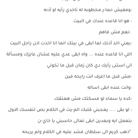
:ومفيش حما-ر مخطوبه له تاخدي رأيه او أذنه
: هو انا قاعده عندك في البيت
:نعم مش فاهم
:يعني اخذ أذنك لما ابقى في بيتك انما انا اخذت اذن راجل البيت
اللي انا قاعده عنده ... واه ابقى عدي عليه عشان عايزك ومسألة
اني استنى رأيك دي كان زمان قبل ما تخوني
:مش قبل ما اعرف انت رايحه فين
:وانت عنده ابقى اساله
:كده يا سماء لو مسكتك مش هعتقك
: لو بقى .... يعجبني قلبك الم-يت في الكلام بص لنفسك الاول
بتعمل ايه وبعدين ابقى تعالى حاسبني يا خاي-ن
*ذهب كريم الى سلطان فشد عليه في الكلام ولم يريحه