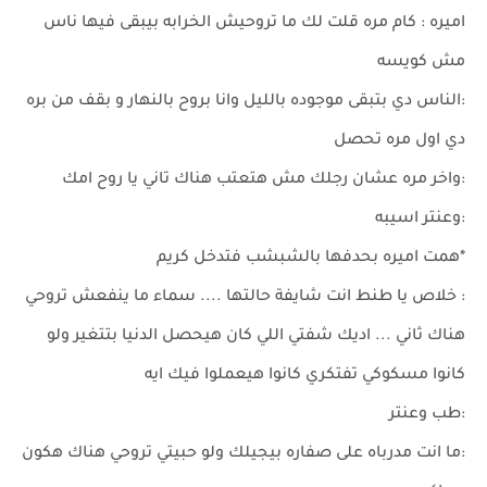
اميره : كام مره قلت لك ما تروحيش الخرابه بيبقى فيها ناس
مش كويسه
:الناس دي بتبقى موجوده بالليل وانا بروح بالنهار و بقف من بره
دي اول مره تحصل
:واخر مره عشان رجلك مش هتعتب هناك تاني يا روح امك
:وعنتر اسيبه
*همت اميره بحدفها بالشبشب فتدخل كريم
: خلاص يا طنط انت شايفة حالتها .... سماء ما ينفعش تروحي
هناك ثاني ... اديك شفتي اللي كان هيحصل الدنيا بتتغير ولو
كانوا مسكوكي تفتكري كانوا هيعملوا فيك ايه
:طب وعنتر
:ما انت مدرباه على صفاره بيجيلك ولو حبيتي تروحي هناك هكون