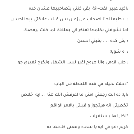
:اكيد عبير الفت-انة بقى كنتي بتصاحبيها عشان كده
: لا طبعا احنا اصحاب من زمان بس قللت علاقتي بيها احسن
اما تشوفني بكلمها تفتكر اني بعلقك لما كنت برفضك
: بقى كده .... بقيتي احسن
: اه شويه
: طب قومي وانا هروح اغير لبس الشغل ونخرج تغيري جو
*دخلت لمياء في هذه اللحظه من الباب
:ايه ده انت رجعتي امتى ما اعرفش انك هنا ...ايه خلاص
تخطيتي انه هيتجوز و قبلتي بالامر الواقع
*نظر لها باستغراب
كريم :هو في ايه يا سماء ومعنى كلامها ده