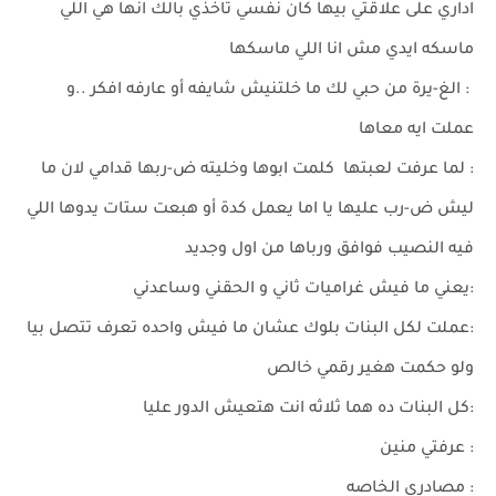
اداري على علاقتي بيها كان نفسي تاخذي بالك انها هي اللي
ماسكه ايدي مش انا اللي ماسكها
: الغ-يرة من حبي لك ما خلتنيش شايفه أو عارفه افكر ..و
عملت ايه معاها
: لما عرفت لعبتها كلمت ابوها وخليته ض-ربها قدامي لان ما
ليش ض-رب عليها يا اما يعمل كدة أو هبعت ستات يدوها اللي
فيه النصيب فوافق ورباها من اول وجديد
:يعني ما فيش غراميات ثاني و الحقني وساعدني
:عملت لكل البنات بلوك عشان ما فيش واحده تعرف تتصل بيا
ولو حكمت هغير رقمي خالص
:كل البنات ده هما ثلاثه انت هتعيش الدور عليا
: عرفتي منين
: مصادري الخاصه