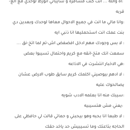
:اه والله ... انت كنت مسافره و سايباني اتورط لوحدي مع الع-
قربه
:وانا مالي ما انت في جميع الاحوال معاها لوحدك وبعدين دي
بنت عمك انت استحمليها انا ذنبي ايه
: لا بس وجودك مهم ادخل افضفض اش-تم لما اتخ-نق ...
سمعت انك متخ-انقه مع كريم واحتمال تسيبوا بعض
:هي الاخبار انتشرت في الاذاعه
: لا ادهم بيوصيني اكلمك كريم سايق طوب الارض عشان
يصالحوك عليه
:سيبك منه انا بعلمه الادب شويه
:يعني مش هتسيبيه
: لا طبعا انا بحبه وهو بيحبني و حماتي قالت لي حافظي على
الحاجه بتاعتك وما تسيبيش حد ياخد حقك