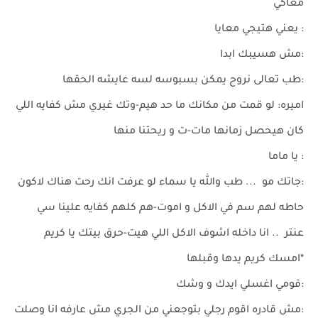
معاكي
: يعني هتيجي معايا
:مش هسيبك ابدا
:طب تعالى نروح يمكن بسبوسه لسه عايشه الحقها
اميره: لو قمت من مكانك ما حد هيم-وتك غيري مش كفايه اللي
كان هيحصل زمانها مات-ت و ريحتنا منها
: يا ماما
:جاتك مو ... طب والله يا سماء لو عرفت انك رحت هناك لاكون
حاطه لهم سم في الاكل و اموت-هم كلهم كفايه علينا سي
عنتر .. انا داخله اشوف الاكل اللي هيت-حرق بيتك يا كريم
*امسك كريم يدها وقبلها
:قومي اغسلي ايدك و وشك
:مش قادره اقوم رجلي بتوجعني من الجري مش عارفه انا وصلت