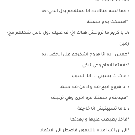
خف-ت انا جب-انه
: هما لسه هناك ده انا هعلقهم بدل الدبي-حه
*امسكت به و حضنته
:لا يا كريم ما تروحش هناك اخ-اف عليك دول ناس شكلهم مج-
رمين
*همس : ده انا هروح اشكرهم على الحضن ده
*دفعته للامام وهي تبكي
: مات-ت بسببي ... انا السبب
: انا هروح اذبح-هم و ادفن-هم جنبها
*فجذبته و حضنته مره اخرى وهي ترتجف
: لا ما تسيبنيش انا خا-يفة
*فأخذ يطبطب عليها و يهدئها
*الى ان اتت اميره بالليمون فاضطر الى الابتعاد