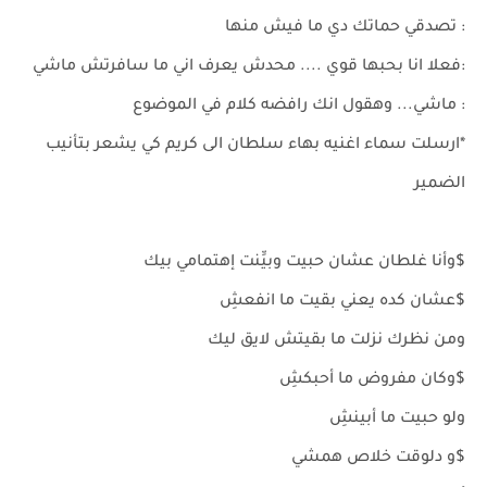
: تصدقي حماتك دي ما فيش منها
:فعلا انا بحبها قوي .... محدش يعرف اني ما سافرتش ماشي
: ماشي... وهقول انك رافضه كلام في الموضوع
*ارسلت سماء اغنيه بهاء سلطان الى كريم كي يشعر بتأنيب
الضمير
$وأنا غلطان عشان حبيت وبيِّنت إهتمامي بيك
$عشان كده يعني بقيت ما انفعشِ
ومن نظرك نزلت ما بقيتش لايق ليك
$وكان مفروض ما أحبكشِ
ولو حبيت ما أبينشِ
$و دلوقت خلاص همشي