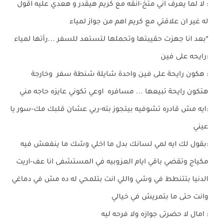
: لا لما يعرف اني متخ-انقه مع كريم هيقدر و هعدي عليه اقول
له غير ان علاقتي مع كريم اهم من جواز لمياء
*بعد انا جهزت حقيبتها وتحملها لتستعد للسفر ...رأتها لمياء
:رايحه على فين
: هكون رايحة على فين واحدة شايلة شنطة سفر وخارجة
هتكون رايحة تبيعها ... مسافره اوعي تكوني عايزه حاجه مني
:ايه مش قادره تشوفيه بيتجوز بته-ربي عشان قلبك مك-سور يا
عيني
:بقول لك ايه لمي لسانك بدل ما اخلي وشك ما ينفعش فيه
مكياج وتقضي باقي ايام العزوبيه في المستشفى انا عف-اريت
الدنيا بتتنطط في وشي واللي انت بتلمحي له ده مش في دماغي
وانت حتى ما بتمريش في خيالي
: امال لا حضرتي جوازه ولا فرحه ليه