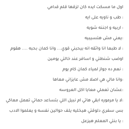
اول ما مسكت ايده كان لزقها قلم قدامي
: طب و ناويه على ايه
: اربيه و اجننه شويه
:يعني مش هتسيبيه
: لا طبعا انا واثقه انه بيحبني قوي... وانا كمان بحبه .... هقوم
اوضب شنطتي و اسافر عند خالتي يومين
: نعم ده جواز لمياء كمان كام يوم
:وانا مالي هي اصلا مش عايزاني معاها
:عشان تعملي معايا اكل العروسه
:لا يا مرموره ابقي هاتي ام نبيل اللي بتساعد حماتي تعمل معاكي
بس سفري دلوقتي هيخليه يلف حوالين نفسه و يعلموا الادب
: يا بنتي المعلم هيزعل