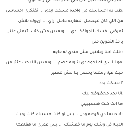
: ما زعلي منك دليل على حبي لك وكنت غي-رانه قوي
:طب ده احساسك من واحده مسكت ايدي ... تفتكري احساسي
من اللي كان هيحصل النهارده عامل ازاي ... ارجوك بلاش
تعرضي نفسك للمواقف دي ... وبعدين مش كنت بتبعتي عنتر
ياخذ التموين مني
: قلت احنا زعلانين مش هتدي له حاجه
:هو انا بدي له لحمه دي شويه عضم ... وبعدين انا بحب عنتر من
حبك فيه ومهما يحصل بنا مش هتغير
*امسكت يده
:انا بجد محظوظه بيك
:ما انت كنت هتسيبيني
: لا طبعا دي قرصه ودن .. بس لو كنت هسيبك كنت رميت
الدبله في وشك يوم ما قفشتك ...بس عمري ما هقلعها