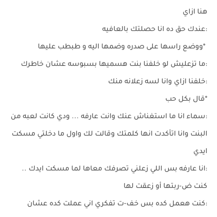
هنا ازاي
:عندك حق ده انا حصلتك بالعافيه
*ووضع راسها على صدره وضمها اليه و طبطب عليها
:ما تزعليش لو خلفنا بنت هسميها بسبوسه عشان خاطرك
:خلفنا ازاي وانا لسه زعلانه منك
*قال بكل حب
:سماء انا ما استغناش عنك وانت عارفه ... ودي كانت لعبه من
البنت وانا اتأكدت انها كلمتك وقالت لك واول ما دخلتي مسكت
ايدي
:انا عارفه بس اللي زعلني تصرفك معاها لما مسكت ايدك ..
كنت ض-ربتها أو زعقت لها
:كنت هعمل كده بس خف-ت تفكري اني عملت كده عشان