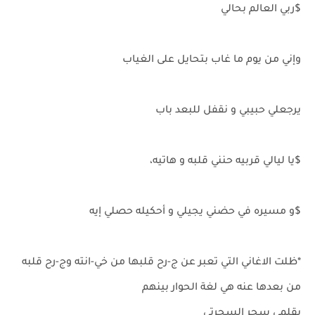
$ربي العالم بحالي
وإني من يوم ما غاب بتحايل على الغياب
يرجعلي حبيبي و نقفل للبعد باب
$يا ليالي قربيه حنني قلبه و هاتيه،
$و مسيره في حضني يجيلي و أحكيله حصلي إيه
*ظلت الاغاني التي تعبر عن ج-رح قلبها من خي-انته وج-رح قلبه
من بعدها عنه هي لغة الحوار بينهم
بقلمي سحر السحرتي