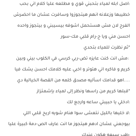
:اصل ابله لمياء بتحبني قوي و مطلعه عليا كلام اني بحب
خطيبها وزعلانه انهم هيتجوزوا وسافرت عشان ما احضرش
الفرح لان مش هستحمل اشوفه بيسيبني و بيتجوز واحده
احسن مني ويا ح-رام قلبي مك-سور
*ثم نظرت للمياء بتحدي
:مش انت كنت عايزه تض-ربي كرسي في الكلوب بيني وبين
كريم و فاكره اني هتوتر و اخبي عليه كلامك احسن يشك فيا
....اهو قدامك اسأليه مصدق كلمه من القصة الخيالية دي
*قبلها كريم من راسها ونظر إلى لمياء بإشمئزاز
:ادخلي يا حبيبتي ساعه وارجع لك
:لا خليها بالليل نتعشى سوا هنام شويه اريح قلبي اللي
بيوجعني عشان ادهم هيتجوز ما انت عارف الص-دمة كبيرة عليا
:طب سبعه هكون عندك