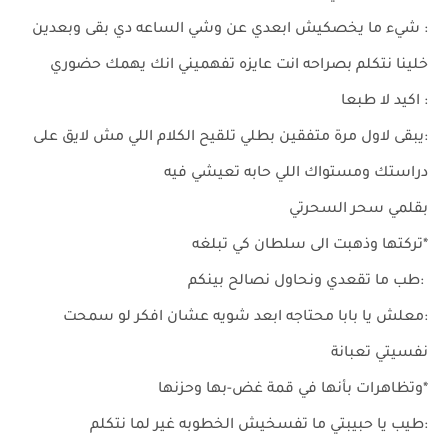
: شيء ما يخصكيش ابعدي عن وشي الساعه دي بقى وبعدين
خلينا نتكلم بصراحه انت عايزه تفهميني انك يهمك حضوري
: اكيد لا طبعا
:يبقى لاول مرة متفقين بطلي تلقيح الكلام اللي مش لايق على
دراستك ومستواك اللي حابه تعيشي فيه
بقلمي سحر السحرتي
*تركتها وذهبت الى سلطان كي تبلغه
:طب ما تقعدي ونحاول نصالح بينكم
:معلش يا بابا محتاجه ابعد شويه عشان افكر لو سمحت
نفسيتي تعبانة
*وتظاهرات بأنها في قمة غض-بها وحزنها
:طيب يا حبيبتي ما تفسخيش الخطوبه غير لما نتكلم