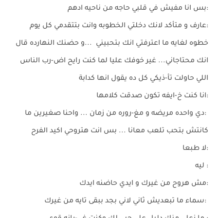
:بس انا مفيش في قلبي حاجه من ناحيه ادهم
:عارف و متأكد لانك دخلتي الخطوبه وانت بتتقدمي كل يوم
خطوه لغايه ما اعترفتي انك بتحبيني ...و حضنك النهارده قال
انك محتاجاني... غير خوفك عليا لما كنت رايح اض-رب الناس
اللي حاولت تأ-ذيكي كل ده يقول انها كدابة
:انا كنت خ-ايفه تكون صدقت كلامها
:دي واحده مريضه و مغ-روره من زمان ... واحنا صغيرين ما
كانتش بتحب تلعب معانا ... بس انت هتروحي اكيد الفرح
:لا طبعا
: ليه
:مش هروح من غيرك و ايدي حاضنه ايدك
:سماء ما تبعديش ثاني لاني بجد ببقى تايه من غيرك