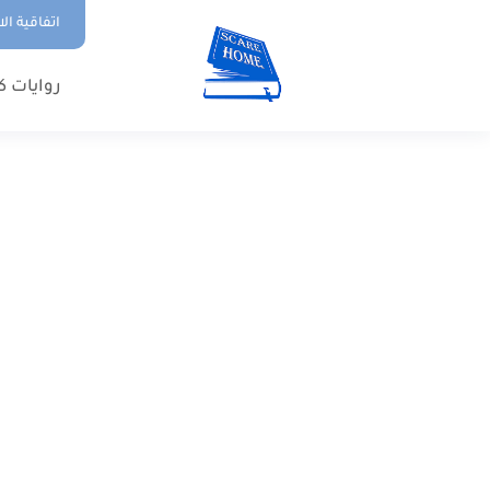
اتفاقية ال
روايات ك