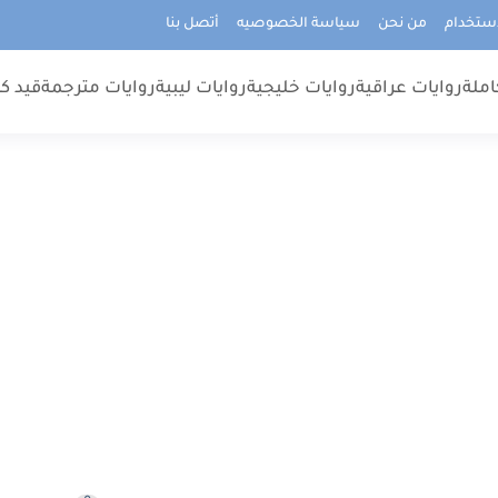
استخدام
من نحن
سياسة الخصوصيه
أتصل بنا
املة
روايات عراقية
روايات خليجية
روايات ليبية
روايات مترجمة
قيد كت