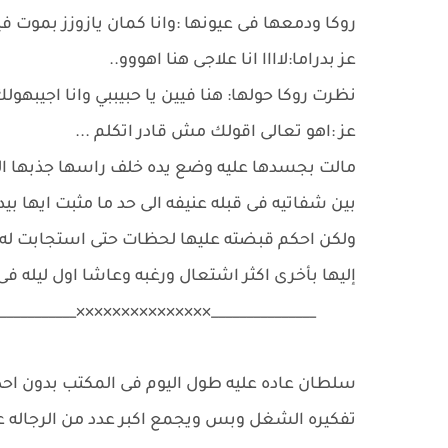
روكا ودمعها فى عيونها :وانا كمان يازوزز بموت
عز بدراما:لاااا انا علاجى هنا اهووو..
نظرت روكا حولها: هنا فيين يا حبيببي وانا اجيبهول
عز :اهو تعالى اقولك مش قادر اتكلم ...
مالت بجسدها عليه وضع يده خلف راسها جذبها اليه
بين شفاتيه فى قبله عنيفه الى حد ما مثبت ايها بي
ولكن احكم قبضته عليها لحظات حتى استجابت له با
إليها بأخرى اكثر اشتعال ورغبه وعاشا اول ليله فى 
______________×××××××××××××××_____________
سلطان عاده عليه طول اليوم فى المكتب بدون احدا
تفكيره الشغل وبس ويجمع اكبر عدد من الرجاله عشا