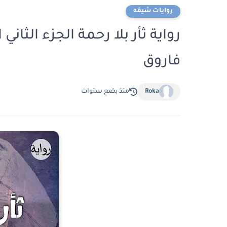
روايات شيقه
فاروق
Roka
منذ بضع سنوات