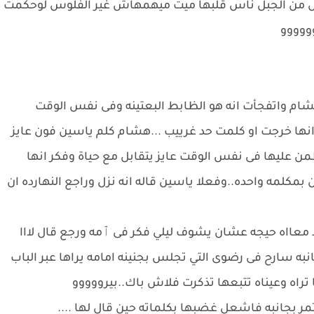
 من الجبل ناس قلبها ميت ميهمهاش غير الفلوس لوحكمت
ووووو
ام واتفجأت انه هو الظابط البعتينه وفى نفس الوقت
ا خرجت او كلمت حد غرييب ...هشام كلم ياسين فون عايز
ن عليها فى نفس الوقت عايز يتقابل مع حياة وفكر انها
كلمه واحده..وفعلا ياسين قاله انه نزل وراجع النهارده ان
 معااه حيجه عشان يشوف ليلي فكر فى ٱمه ورجع قال لااا
ه سارح فى رضوى التي تجلس بجنينه امامه يراها عبر الباب
راه وعيناه تتبعها تذكرت فلاش باك..بيرووووو
 تمر بجانبه فاشعل غضبها بكلماته حين قال لها ....