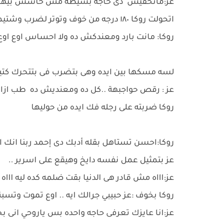
عز:ماتخفيش دى حاجه بسيطه مش حاسس بيها .
اتحولت روكا ١٨٠ درجه من خوف وتوتر لضرب وشتيمه عليه.
روكا: مانت بارد ومعندكش ده ولا احساس اوع اوع 
لسه مسكها بين ايده وهى بتضرب فى بتتحرك كتير
عز : رقص حواجبهة ..كل ده ومعنديش ده طب ازاى
روكا ضربته على رجله فك ايده من حوليها
روكا:احسن تستاهل بقله أدبك دى إحمد ربنا انك 
عز بتمثيل عمل نفسه دايخ وهيقع على اسرير ..
عز:اااه مش قادر هى الدنيا بقت ضلمه كده ليه ااا
روكا بخوف :عز حبيبي جرالك ايه .. اوع تموت وتسب
عز:انا عايزك تعرفى حاجه واحده بس ياروحي انى بح