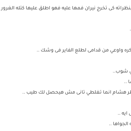
ظراته كى تخرج نيران فمها عليه فهو اطلق عليها كتله الغرور
.
ره واوعي من قدامى لطلع الفاير فى وشك ..
ي شوب..
 ..
اطر هشام انما تغلطي تانى مش هيحصل لك طيب ..
يه ..
جواها ..