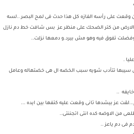
 وقعت على رأسه الفازه كل هذا حدث فى لمح البصر ..لسه
الارض من كتر الضحك على منظر عز بس شافت خط دم نازل
فضلت تفوق فيه وهو مش بيرد.و دمعها نزلت..
يا .
سيبها تتأدب شويه سبب الخضه ال هى خضتهاله وعامل
ايفه ..
لقت عز بيشدها تانى وقعت عليه كتفها بين ايده ...
لعى من الاوضه كده انتى اتجننتى..
فى دم ياعز ..