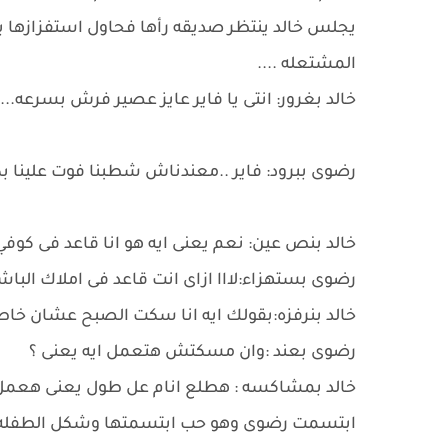
يجلس خالد ينتظر صديقه رأها فحاول استفزازها بن
المشتعله ....
خالد بغرور: انتى يا فاير عايز عصير فرش بسرعه...
رضوى ببرود: فاير ..معندناش شطبنا فوت علينا بك
خالد بنص عين: نعم يعنى ايه هو انا قاعد فى كوف
رضوى بستهزاء:لااا ازاى انت قاعد فى املاك الباشا
خالد بنرفزه:بقولك ايه انا سكت الصبح عشان خ
رضوى بعند :وان مسكتش هتعمل ايه يعنى ؟
خالد بمشاكسه : هطلع انام عل طول يعنى هعمل ا
ابتسمت رضوى وهو حب ابتسمتها وشكل الطفله ال