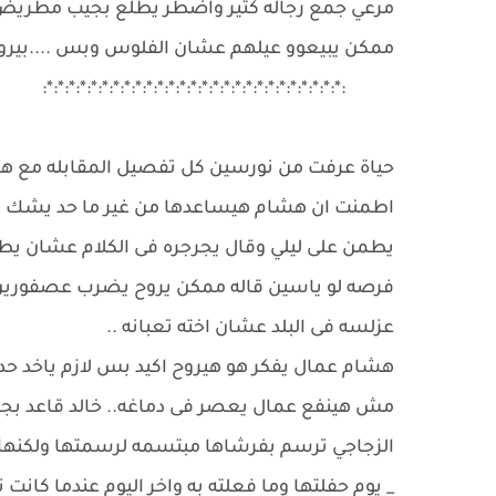
مرعي جمع رجاله كتير واضطر يطلع بجيب مطريض
ممكن يبيعوو عيلهم عشان الفلوس وبس ....بيرو
:*:*:*:*:*:*:*:*:*:*:*:*:*:*:*:*:*:*:*:*:*:*:*:*:*:*:*:
حياة عرفت من نورسين كل تفصيل المقابله مع هش
اطمنت ان هشام هيساعدها من غير ما حد يشك انه
يطمن على ليلي وقال يجرجره فى الكلام عشان يطم
فرصه لو ياسين قاله ممكن يروح يضرب عصفورين بم
عزلسه فى البلد عشان اخته تعبانه ..
هشام عمال يفكر هو هيروح اكيد بس لازم ياخد حد
مش هينفع عمال يعصر فى دماغه.. خالد قاعد بجانب
الزجاجي ترسم بفرشاها مبتسمه لرسمتها ولكنها ت
_ يوم حفلتها وما فعلته به واخر اليوم عندما كانت