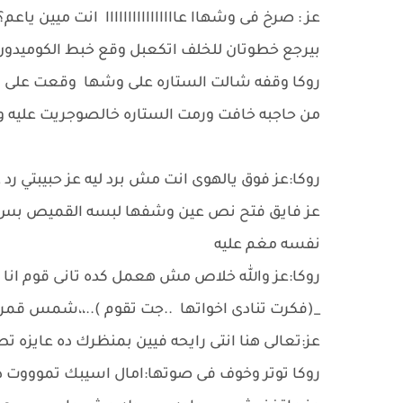
عز : صرخ فى وشهاا عاااااااااااااااا انت ميين ياعم؟
بيرجع خطوتان للخلف اتكعبل وقع خبط الكوميدون
روكا وقفه شالت الستاره على وشها وقعت على 
من حاجبه خافت ورمت الستاره خالصوجريت عليه و
روكا:عز فوق يالهوى انت مش برد ليه عز حبيبتي رد عل
عز فايق فتح نص عين وشفها لبسه القميص بس 
نفسه مغم عليه
روكا:عز والله خلاص مش هعمل كده تانى قوم انا خ
_(فكرت تنادى اخواتها ..جت تقوم )..،،شمس قمر...
عز:تعالى هنا انتى رايحه فيين بمنظرك ده عايزه تط
روكا توتر وخوف فى صوتها:امال اسيبك تموووت دم 