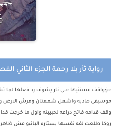
رواية ثأر بلا رحمة الجزء الثاني ال
عز:واقف مستنيها على نار يشوف رد فعلها لما تش
موسيقى هاديه واشعل شمعتان وفرش الارض ورد 
وقف قدامه فاتح دراعه لحبيبته واول ما خرجت قدام
روكا طلعت لفه نفسها بستاره البانيو مش ظاهر 