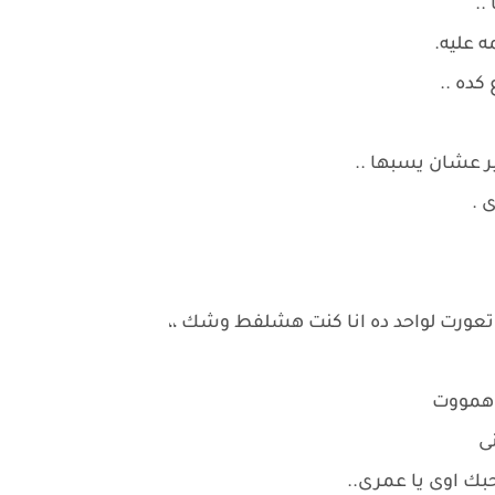
.
كده ..
 عشان يسبها ..
 .
اتعورت لواحد ده انا كنت هشلفط وشك ،،
ه همووت
نى
بك اوى يا عمرى..