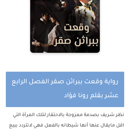
رواية وقعت ببراثن صقر الفصل الرابع
عشر بقلم رونا فؤاد
نظر شريف بصدمة ممزوجة بالاحتقار لتلك المرأة التي
اقل مايقال عنها أنها شيطانه بالفعل فهي لاتتردد ببيع