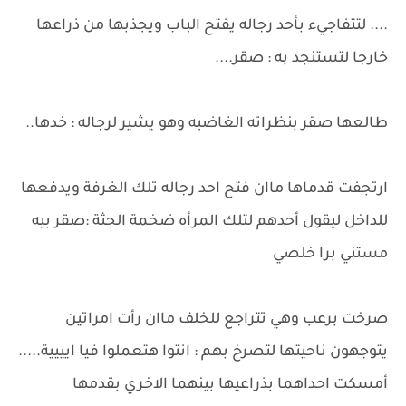
.... لتتفاجيء بأحد رجاله يفتح الباب ويجذبها من ذراعها
خارجا لتستنجد به : صقر....
طالعها صقر بنظراته الغاضبه وهو يشير لرجاله : خدها..
ارتجفت قدماها ماان فتح احد رجاله تلك الغرفة ويدفعها
للداخل ليقول أحدهم لتلك المرأه ضخمة الجثة :صقر بيه
مستني برا خلصي
صرخت برعب وهي تتراجع للخلف ماان رأت امراتين
يتوجهون ناحيتها لتصرخ بهم : انتوا هتعملوا فيا ايييية.....
أمسكت احداهما بذراعيها بينهما الاخري بقدمها