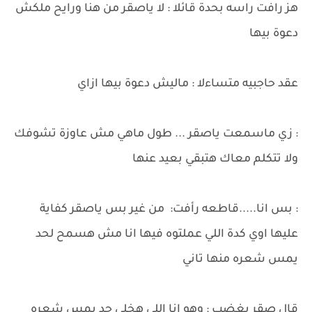
هز رافت راسه بحدة قائلا : لا ياصقر من هنا ورايح ملكش
دعوة بيها
عقد حاجبيه متساءلا : ماليش دعوة بيها ازاي
: زي ماسمعت ياصقر ... طول ماهي مش عاوزة تشوفك
ولا تتكلم معاك هتبقي بعيد عنها
: بس انا.....قاطعه رأفت: من غير بس ياصقر كفاية
عليها اوي كدة اللي عملتوه فيها انا مش هسمح لحد
يمس شعره منها تاني
قال صقر بغضب : وهو انا اللي هخلي حد يمس شعره