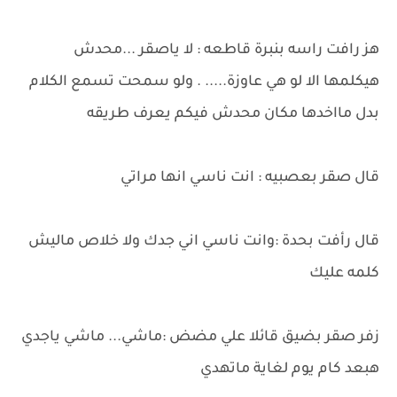
هز رافت راسه بنبرة قاطعه : لا ياصقر ...محدش
هيكلمها الا لو هي عاوزة..... . ولو سمحت تسمع الكلام
بدل مااخدها مكان محدش فيكم يعرف طريقه
قال صقر بعصبيه : انت ناسي انها مراتي
قال رأفت بحدة :وانت ناسي اني جدك ولا خلاص ماليش
كلمه عليك
زفر صقر بضيق قائلا علي مضض :ماشي... ماشي ياجدي
هبعد كام يوم لغاية ماتهدي