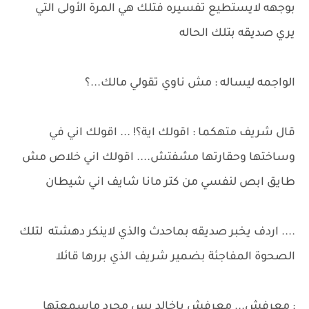
بوجهه لايستطيع تفسيره فتلك هي المرة الأولى التي
يري صديقه بتلك الحاله
الواجمه ليساله : مش ناوي تقولي مالك...؟
قال شريف متهكما : اقولك اية؟! ... اقولك اني في
وساختها وحقارتها مشفتش.... اقولك اني خلاص مش
طايق ابص لنفسي من كتر مانا شايف اني شيطان
.... اردف يخبر صديقه بماحدث والذي لاينكر دهشته لتلك
الصحوة المفاجئة بضمير شريف الذي بررها قائلا
: معرفش... معرفش ياخالد بس مجرد ماسمعتها