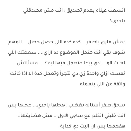
اتسعت عيناه بعدم تصديق : انت مش مصدقني
ياجدي؟
: مش فارق ياصقر... كدة كدة اللي حصل حصل... المهم
شوف بقي انت هتحل الموضوع ده ازاي.... سمعتك اللي
لعبت الو.... دي بيها هتعمل فيها اية.؟ ... مسألتش
نفسك ازاي واحدة زي دي تتجرأ وتعمل كدة الا اذا كانت
واثقة من اللي بتعمله
سحق صقر أسنانه بغضب : هحلها ياجدي... هحلها بس
انت خليني اتكلم مع ساجي الاول .. مش هضايقها..
هفهمها بس ان البت دي كدابة