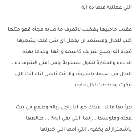
اللي عملتيه فيها ده اية
عقدت حاحبيها بغضب لاتعرف مااصابه فجأه فهو مثلها
كلب للمال ومستعد ان يفعل اي شئ فلما يشعرها
فجأه انه اصبح شريف كأسمه و انها وحدها بهذه
الدناءه والحقارة لتقول بسخرية :ومن امتي الشرف ده...
الحال من بعضه ياشريف ولا انت ناسي انك انت اللي
فكرت وخططت لكل حاجة
هزأ بها قائلا : عندك حق انا راجل زباله وطمع في بنت
عمته وفلوسها ...إنما انتي بقي ايه؟! ... طالعها
باشمئزاز لم يخفيه : انتي امها اللي خدرتها