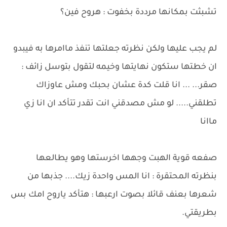
تشبثت بمكانها مرددة بخفوت : هروح فين؟
لم يجب عليها ولكن نظرته جعلتها تنفذ ماامرها به فيبدو
ان خطتها ستكون نهايتها وخيمه لتقول بتوسل زائف :
صقر... ... انا قلت كدة عشان بحبك ومش عاوزاك
تطلقني..... لو مش مصدقني انت تقدر تتأكد ان انا زي
ماانا
صفعه قوية الهبت وجهها اخرستها وهو يطالعها
بنظرته المحتقرة : انا المس واحدة زيك.... جذبها من
شعرها بعنف قائلا بصوت ارعبها : هتأكد ياروح امك بس
بطريقتي.