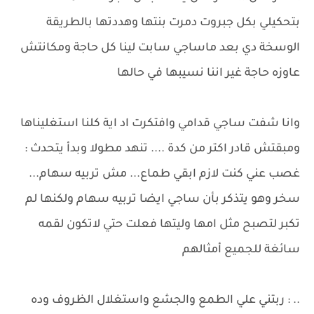
بتحكيلي بكل جبروت دمرت بنتها وهددتها بالطريقة
الوسخة دي بعد ماساجي سابت لينا كل حاجة ومكانتش
عاوزه حاجة غير اننا نسيبها في حالها
وانا شفت ساجي قدامي وافتكرت اد اية كلنا استغليناها
ومبقتش قادر اكتر من كدة .... تنهد مطولا وبدأ يتحدث :
غصب عني كنت لازم ابقي طماع... مش تربيه سهام...
سخر وهو يتذكر بأن ساجي ايضا تربيه سهام ولكنها لم
تكبر لتصبح مثل امها وليتها فعلت حتي لاتكون لقمه
سائغة للجميع أمثالهم
.. : ربتني علي الطمع والجشع واستغلال الظروف وده