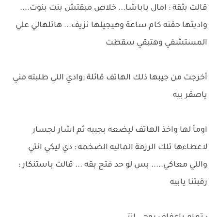
قالت بثقة : امال ياباشا... خلاص مبقتش بنت بنوت....
واديتها حقنه كام ساعة وهيجيلها نزيف... هاتلهالي علي
المستشفي وهتبقي سقطت
أخرجت من جيبها ذلك الهاتف قائلة :وادي اللي طلبته مني
ياصقر بيه
اومأ لها واخذ الهاتف ليضعه بجيبه ثم اشار لجسار
لاعطاءها تلك الرزمة الماليه الضخمه : دي ليكي انتي
واللي معاكي..... بس لو حد فتح بقه ... قالت باستنكار :
رقبتنا يابيه