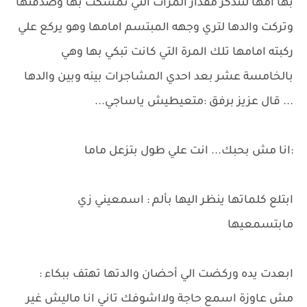
بها امها لتتذكر مقدار المرات التي تمسكت بها وصدقتها
وتركت والدها لتري وجهه المبتسم امامها وهو يركع علي
ركبته امامها تلك المرة التي كانت تبكي بها وهي
بالخامسة عشر بعد احدي المشاجرات بينه وبين والدها
... قال عزيز برفق :متعيطيش ياساجي...
:انا مش بحبك... انت علي طول بتزعل ماما
ابتلع كلماتها ينظر اليها بألم : اسمعيني زي
مابتسمعيها
ابعدت يده وركضت الي أحضان والدتها تهتف ببكاء :
مش عاوزة اسمع حاجة ولااشوفك تاني انا ماليش غير