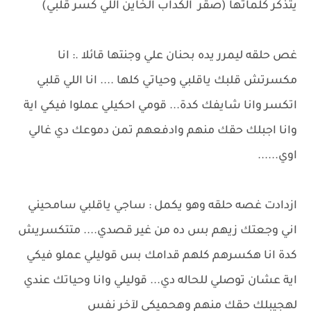
يتذكر كلماتها (صقر الكداب الخاين اللي كسر قلبي)
غص حلقه ليمرر يده بحنان علي وجنتها قائلا .: انا
مكسرتش قلبك ياقلبي وحياتي كلها .... انا اللي قلبي
اتكسر وانا شايفك كدة... قومي احكيلي عملوا فيكي اية
وانا اجبلك حقك منهم وادفعهم تمن دموعك دي غالي
اوي......
ازدادت غصه حلقه وهو يكمل : ساجي ياقلبي سامحيني
اني وجعتك زيهم بس ده من غير قصدي.... متتكسريش
كدة انا هكسرهم كلهم قدامك بس قوليلي عملو فيكي
اية عشان توصلي للحاله دي... قوليلي وانا وحياتك عندي
لهجيبلك حقك منهم وهحميكي لآخر نفس