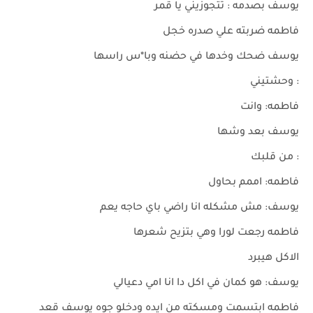
يوسف بصدمه : تتجوزيني يا قمر
فاطمه ضربته علي صدره خجل
يوسف ضحك وخدها في حضنه وبا*س راسها
: وحشتيني
فاطمه: وانت
يوسف بعد وشها
: من قلبك
فاطمه: اممم بحاول
يوسف: مش مشكله انا راضي باي حاجه يعم
فاطمه رجعت لورا وهي بتزيح شعرها
الاكل هيبرد
يوسف: هو كمان في اكل دا انا امي دعيالي
فاطمه ابتسمت ومسكته من ايده ودخلو جوه يوسف قعد