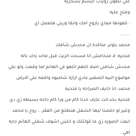
علي تلفون رويدت ابتسم بسخريه
وفتح عليه
: تلفونها معاي ياروح امك وابقا وريني هتعمل اي
.......
محمد بتوتر: متاكدة ان محدش شافك
فتحيه: لا متخافش انا مسحت الزيت قبل ماحد ياخد باله
محدش شافني اصلا كلهم اتلهو في الهانم لما وقعت ولو علي
موضوع البيه الصغير عادي ازازة شامبوه واقعه علي الارض
محمد: انا خايف الصراحه يا فتحيه
فتحيه بحد:انت عارف خدنا كام من ورا كام حاجه بسيطه زي دي
وغير لو خلصنا ليها الشغل هنطلع من الفقر... روح يا محمد
ابعت الصوره زي ما قولتلك و خليني اشوف شغلي الهانم جايه
اهي..