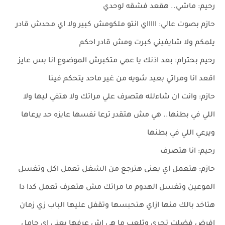
رحيم: ماشي.. هقعد فشقه لوحدي
حازم بصوت عالي: اااااي انتو ملكومش كبير ولا اي محدش قادر
يلمكم ولا شايفيني كبرت ومش قادر احكم
رحيم بحترام: بعد اذنك يا عمي متكبرش الموضوع انا بس عايز
اقعد انا ومراتي بعيد شويه من غير ماحد يتحكم فينا
حازم: وانت ان شاءلله هتصرف علي مراتك ولا هتفي ليها ولا
اللي في بطنها.. هي مش هتقدر ترعا نفسها عايزه حد يرعاها
ويرعي اللي في بطنها
رحيم: انا هتصرف
حازم: هتعمل اي يعنى هترجع من الشغل تعمل اكل وتغسل
الموعين وتغسل الهدوم ما مراتك مش هتعرف تعمل كدا دا
هتاخد بالك منها ازاي هتحبسها وتقفل عليها الباب زي زمان
افرض فضلت تجري وتلعب ما هي اش عرفها يعنى اي حامل