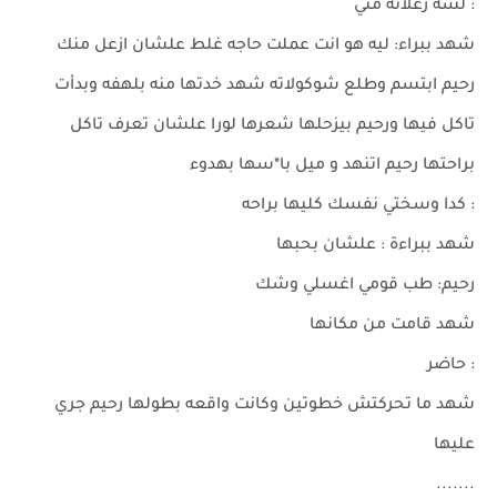
: لسه زعلانه مني
شهد ببراء: ليه هو انت عملت حاجه غلط علشان ازعل منك
رحيم ابتسم وطلع شوكولاته شهد خدتها منه بلهفه وبدأت
تاكل فيها ورحيم بيزحلها شعرها لورا علشان تعرف تاكل
براحتها رحيم اتنهد و ميل با*سها بهدوء
: كدا وسختي نفسك كليها براحه
شهد ببراءة : علشان بحبها
رحيم: طب قومي اغسلي وشك
شهد قامت من مكانها
: حاضر
شهد ما تحركتش خطوتين وكانت واقعه بطولها رحيم جري
عليها
.......