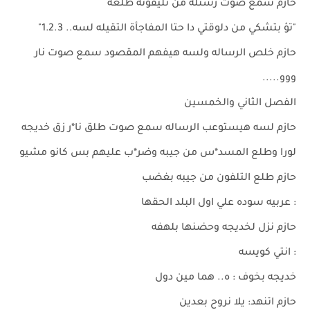
حازم سمع صوت رستلة من تليفونه طلعه
"تؤ بتشكي من دلوقتي دا حتا المفاجأة التقيله لسه.. 1.2.3"
حازم خلص الرساله ولسه هيفهم المقصود سمع صوت نار
ووو.....
الفصل الثاني والخمسين
حازم لسه هيستوعب الرساله سمع صوت طلق نا*ر زق خديجه
لورا وطلع المسد*س من جيبه وضر*ب عليهم بس كانو مشيو
حازم طلع التلفون من جيبه بغضب
: عربيه سوده علي اول البلد الحقها
حازم نزل لخديجه وحضنها بلهفه
: انتي كويسه
خديجه بخوف : ه.. هما مين دول
حازم اتنهد: يلا نروح بعدين