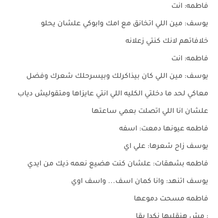
فاطمه: انت
يوسف: مين اللي اتخانق مع امك وابوكي علشان يحلو
خلافاتهم لانك كنتي زعلانه
فاطمه: انت
يوسف: مين اللي كان بيذاكرلك وبيسرحلك شعرك وفضل
معاكي لحد ما دخلتي الكليه اللي انتي عايزاها ومتقوليش دياب
علشان انا اللي اتصلت بعمي ساعتها
فاطمه عيونها دمعت: اسفه
يوسف زاح شعرها: علي اي
فاطمه بشهقات: علشان كنت هضيع نعمه ذيك من ايدي
يوسف اتنهد: وانا كمان اسف... واسف اوي
فاطمه مسحت دموعها
: مش هنقلبها نكدا بقا