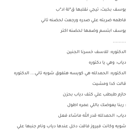
يوسف بخبث: تيجي نقلبها ق*لة اد*ب
فاطمه ضربته علي صدره ورجعت لحضنه تاني
يوسف ابتسم وضمها لحضنه اكتر
.........
الدكتوره: للاسف خسرنا الجنين
دياب: وهي يا دكتوره
الدكتوره: الحمدلله هي كويسه هتفوق شويه تاني... الدكتوره
قالت كدا ومشيت
حازم طبطب علي كتف دياب بحزن
: ربنا يعوضك باللي عمره اطول
دياب: الحمدلله قدر الله ماشاء فعل
شويه وكانت فيروز فاقت دخل عندها دياب ونام جنبها علي