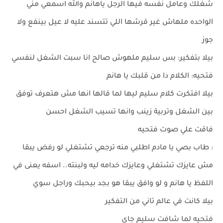
شغلك وعامل نفسه فيها الرجل ياهانم والله اسمعي مني
الواحده ملهاش غير قرشها اللي تتسند عليه لا عيل بينفع ولا
جوز
بيلا بتفكير: بس سليم ملهوش صالح انا سبت الشغل لنفسي
فتحيه: الكلام دا من قلبك يا هانم
بيلا افتكرت كلام سليم ليها لما قالها انها مش هتعرف توفق
بين الشغل وتربية زينب وانها تسيب الشغل احسن
فاقت علي صوت فتحيه
: طاب بصي يا مادم اطلبي منه ترجعي تشتغلي لو رفض يبقا
مش عايزك تشتغلي وعايزك خدامه ليه ولبنته.. اسفه يعنى في
اللفظ يا هانم و لو وافق يبقا هو بجد بيحبك وراجل سوي
بيلا كانت في عالم تاني من التفكير
فتحيه لما شافت سليم جاي