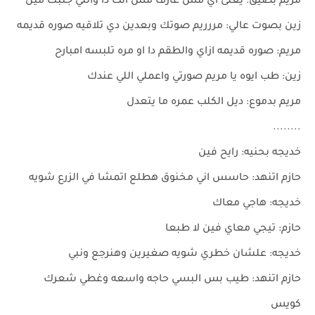
مريم بضيق: يعنى اي مش عارف مش انت دا واللي جنبك مين
زين بصوت عالي: مررريم صوتك وبعدين دي تلاقيه صوره قديمه
مريم: صوره قديمه ازاي والطقم دا او مره تلبسه امبارح
زين: طب ايوه يا مريم صورتي واعملي اللي عندك
مريم بدموع: ديل الكلب عمره ما يتعدل
........
خديجه بحنيه: رايح فين
حازم اتنهد: حاسس اني مخنوق هطلع اتمشا في الزرع شويه
خديجه: هاجي معاك
حازم: تيجي معاي فين لا طبعا
خديجه: علشان خطري شويه صغيرين وهنرجع ونبي
حازم اتنهد: طيب بس البسي حاجه واسعه وغطي شعرك
كويس