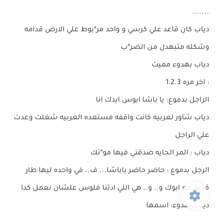
.......
دياب كان قاعد علي كرسي و واحد مر*بوط علي الارض قدامه
وشكله متبهدل من الضر*ب
دياب بهدوء مميت
: اخر مره 1.2.3
الراجل بدموع: يا باشا ابوس ايدك انا
دياب شاور لعربيه كانت واقفه مستعده العربيه شغلت وعدت
علي الراجل
دياب : المر الجايه صدقني فيها مو*تك
الرجل بدموع : حاضر حاضر ياباشا... ف.. في واحده ليها طار
قديم مع ابوك و.. و.. هي اللي ادتنا فلوس علشان نعمل كدا
دياب بهدوء: اسمها