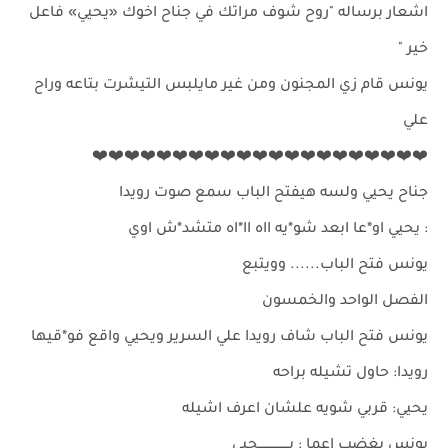
اشعار برساله "روح شوف مراتك في جناح اخوك «يحيي» فاعل
خير "
يونس قام زي المجنون ومن غير مايلبس التيشرت بتاعه وراح
علي
❤️❤️❤️❤️❤️❤️❤️❤️❤️❤️❤️❤️❤️❤️❤️❤️❤️❤️❤️❤️❤️
جناح يحيي ولسه هيفتح الباب سمع صوت رويدا
: يحيي او*عا ابعد شو*يه ااه اا*اه متشد*ش اوي
يونس فتح الباب...... وويتبع
الفصل الواحد والخمسون
يونس فتح الباب شاف رويدا علي السرير ويحيي واقع فو*قيها
رويدا: حاول تشيله براحه
يحيي: قربي شويه علشان اعرف اشيله
يونس بغضب اعما : يـــــــــــــــحيي