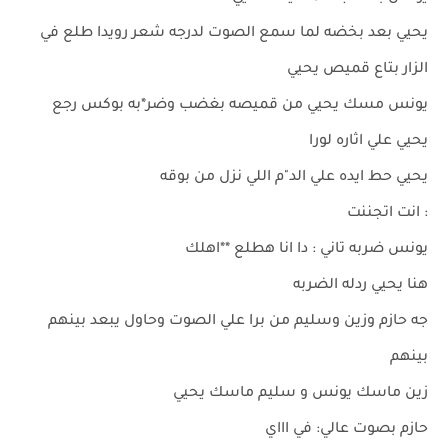
يحيي بعد بخضه لما سمع الصوت لدرجه شعر رويدا طلع في
الزار بتاع قميص يحيي
يونس مسك يحيي من قميصه بغضب وضر*به بوكس رجع
يحيي علي اثاره لورا
يحيي حط ايده علي الد"م اللي نزل من بوقه
: انت اتجننت
يونس ضربه تاني : دا انا هطلع **اهلك
هنا يحيي ردله الضربه
جه حازم وزين وسليم من برا علي الصوت وحاول يبعد بينهم
بينهم
زين ماسك يونس و سليم ماسك يحيي
حازم بصوت عالي: في اااي