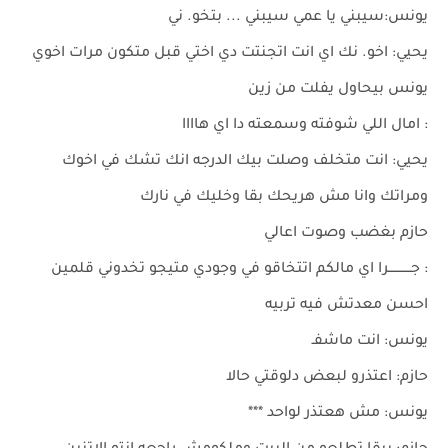
يونس:سيبني يا عمي سيبني ... بتخو. ني
يحيي: اخو. نك اي انت اتجنتت دي اختي قبل متكون مرات اخوي
يونس بيحاول يفلت من زين
: امال اللي شوفته وسمعته دا اي هاااا
يحيي: انت متخلف وصلت بيك الدرجه انك تشك في اخوك
ومراتك وانا مش هريحك بقا وخليك في نارك
حازم بغضب وصوت اعالي
: جـــــــــــرا اي مالكم اتتخاقو في وجودي متيجو تخدوني قلمين
احسن معدتش فيه تربيه
يونس: انت ماشفـ
حازم: اعتذرو لبعض دلوقتي حالا
يونس: مش هعتذر لواحد ***