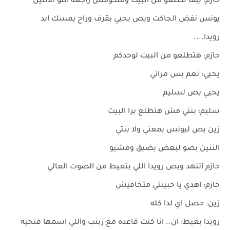
حازم: يبقا تطلعو من البيت وملكومش راجعه انتو الاتنين
يونس نفض الجاكت وبص يحيي بقرف وراح يمسك ايد
رويدا....
حازم: هتطلعو من البيت لوحدكم
يحيي: نعم بس مراتي
يحيي بص لسليم
سليم: بنتي مش هتطلع برا البيت
زين بص ليونس بمعني ولا بنتي
التنين بصو لبعض بضيق ومشيو
حازم اتنهد وبص رويدا اللي بتعيط من الصوت العالي
حازم: اهدي يا حبيبتي متخافيش
زين: حصل اي لدا كله
رويدا بعيط: ان.. انا كنت قاعده مع زبنب واللي اسمها فتحيه