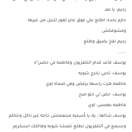
رحيم: يا عمـ
حازم بحده: اطلع علي فوق عايز تغور تتنيل من غيرها
ومشوفكش
رحيم نفخ بضيق وطلع
......
يوسف قاعد قدام التلفزيون وفاطمه في حضن*ه
يوسف: تحبي نخرج شويه
فاطمه هزت راسها برفض وهي ضماه اوي
يوسف: حض"ني حلو صح
فاطمه بهمس: اوي
يوسف شالها : يلا يا كُسليه مبنعملش حاجه غير ناكل ونتكلم
ونسمع في التلفزيون نطلع نتمشا شويه وهاكلك ايسكريم