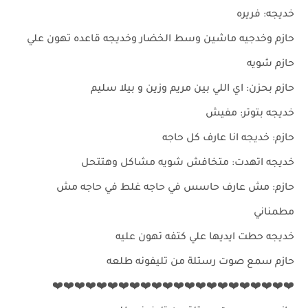
خديجه: فريره
حازم وخدجيه ماشين وسط الخضار وخديجه قاعده تهون علي
حازم شويه
حازم بحزن: اي اللي بين مريم وزين و بيلا سليم
خديجه بتوتر: مفيش
حازم: خديجه انا عارف كل حاجه
خديجه اتهدت: متخافش شويه مشاكل وهتتحل
حازم: مش عارف حاسس في حاجه غلط في حاجه مش
مطمناني
خديجه حطت ايديها علي كتفه تهون عليه
حازم سمع صوت رستلة من تليفونه طلعه
❤️❤️❤️❤️❤️❤️❤️❤️❤️❤️❤️❤️❤️❤️❤️❤️❤️❤️❤️❤️❤️❤️