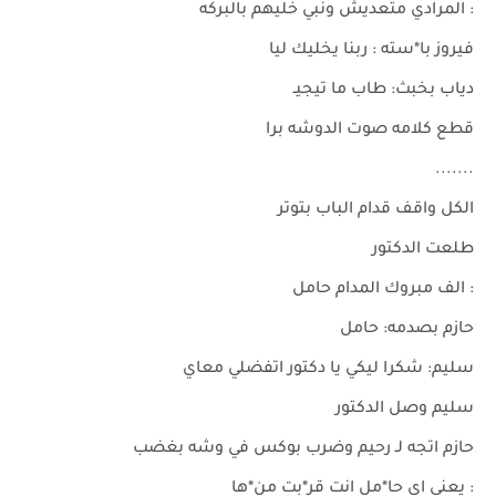
: المرادي متعديش ونبي خليهم بالبركه
فيروز با*سته : ربنا يخليك ليا
دياب بخبث: طاب ما تيجيـ
قطع كلامه صوت الدوشه برا
.......
الكل واقف قدام الباب بتوتر
طلعت الدكتور
: الف مبروك المدام حامل
حازم بصدمه: حامل
سليم: شكرا ليكي يا دكتور اتفضلي معاي
سليم وصل الدكتور
حازم اتجه لـ رحيم وضرب بوكس في وشه بغضب
: يعنى اي حا*مل انت قر*بت من*ها