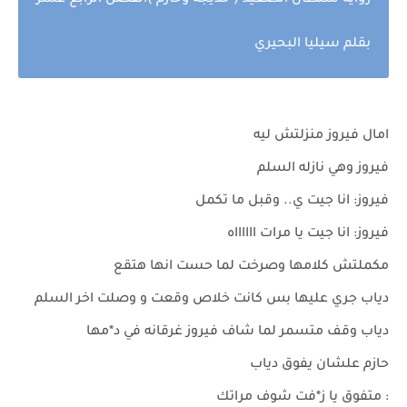
رواية سلطان الصعيد ( خديجة وحازم )الفصل الرابع عشر
بقلم سيليا البحيري
امال فيروز منزلتش ليه
فيروز وهي نازله السلم
فيروز: انا جيت ي.. وقبل ما تكمل
فيروز: انا جيت يا مرات ااااااه
مكملتش كلامها وصرخت لما حست انها هتقع
دياب جري عليها بس كانت خلاص وقعت و وصلت اخر السلم
دياب وقف متسمر لما شاف فيروز غرقانه في د*مها
حازم علشان يفوق دياب
: متفوق يا ز*فت شوف مراتك