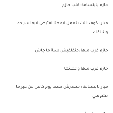
حازم بابتسامة :قلب حازم
ميار بخوف :انت بتعمل ايه هنا افترض ابيه اسر جه
وشافك
حازم قرب منها :متقلقيش لسة ما جاش
حازم قرب منها وحضنها
ميار بابتسامة : متقدرش تقعد يوم كامل من غير ما
تشوفني