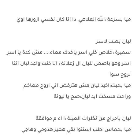
ميا بسرعة :الله الملاهي، دا انا كان نفسي ازورها اوي
ليان بصت لاسر
سميرة :خلاص خلي اسر ياخدك معاه.... مش كدة يا اسر
اسر وهو باصص لليان ال زعلانة : انا كنت واعد ليان اننا
نروح سوا
ميا بخبث:اكيد ليان مش هترفض اني اروح معاكم
وراحت مسكت ايد ليان:صح يا ليونة
ليان باحراج من نظرات العيلة :ا اه م موافقة
ميا بحماس :طب استنوا بقي هغير هدومي وهاجي