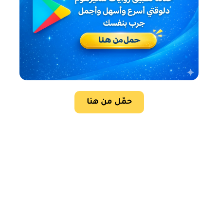
حمّل من هنا