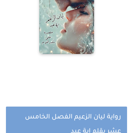
رواية ليان الزعيم الفصل الخامس
عشر بقلم اية عيد