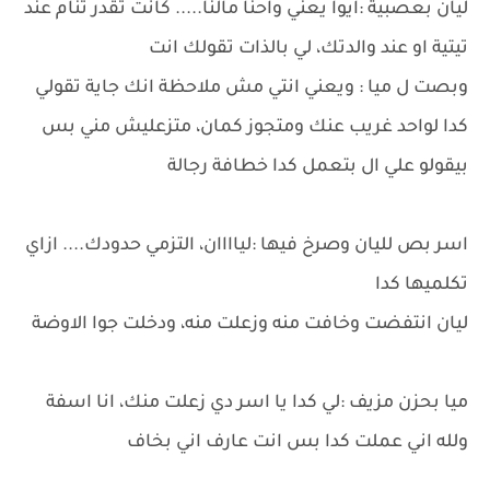
ليان بعصبية :ايوا يعني واحنا مالنا..... كانت تقدر تنام عند
تيتية او عند والدتك، لي بالذات تقولك انت
وبصت ل ميا : ويعني انتي مش ملاحظة انك جاية تقولي
كدا لواحد غريب عنك ومتجوز كمان، متزعليش مني بس
بيقولو علي ال بتعمل كدا خطافة رجالة
اسر بص لليان وصرخ فيها :لياااان، التزمي حدودك.... ازاي
تكلميها كدا
ليان انتفضت وخافت منه وزعلت منه، ودخلت جوا الاوضة
ميا بحزن مزيف :لي كدا يا اسر دي زعلت منك، انا اسفة
ولله اني عملت كدا بس انت عارف اني بخاف