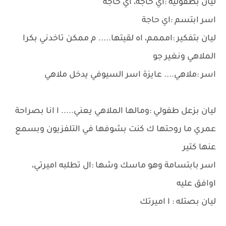
ليان بطفولية :اي حاجة، اي حاجة
اسر ابتسم :اي حاجة
ليان بتفكير :امممم، اه لقيتها..... م ممكن تاخدني بكرا
الملاهي ونغير جو
اسر :ملاهي.... عايزة اسر السيوفي يدخل ملاهي
ليان بزعل طفولي :ومالها الملاهي يعني..... ا انا بصراحة
عمري ما روحتها ك كنت بشوفها في التلفزيون وبسمع
عنها كتير
اسر بابتسامة وهو ماسك وشها :ال تطلبه اميرتي،
اوافق عليه
ليان بصتله : ا اميرتك