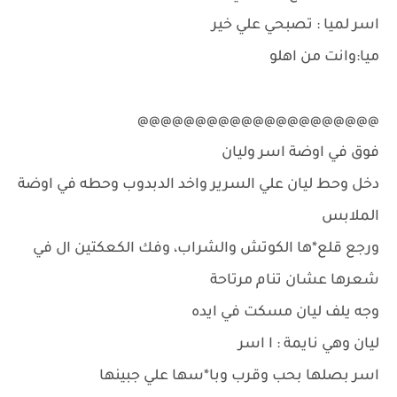
اسر لميا : تصبحي علي خير
ميا:وانت من اهلو
@@@@@@@@@@@@@@@@@@@@@
فوق في اوضة اسر وليان
دخل وحط ليان علي السرير واخد الدبدوب وحطه في اوضة
الملابس
ورجع قلع*ها الكوتش والشراب، وفك الكعكتين ال في
شعرها عشان تنام مرتاحة
وجه يلف ليان مسكت في ايده
ليان وهي نايمة : ا اسر
اسر بصلها بحب وقرب وبا*سها علي جبينها