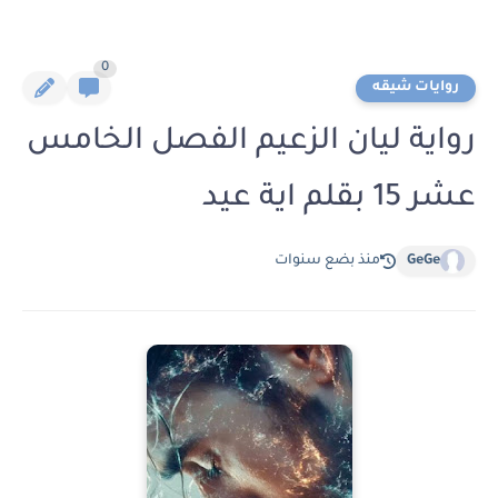
0
روايات شيقه
رواية ليان الزعيم الفصل الخامس
عشر 15 بقلم اية عيد
GeGe
منذ بضع سنوات