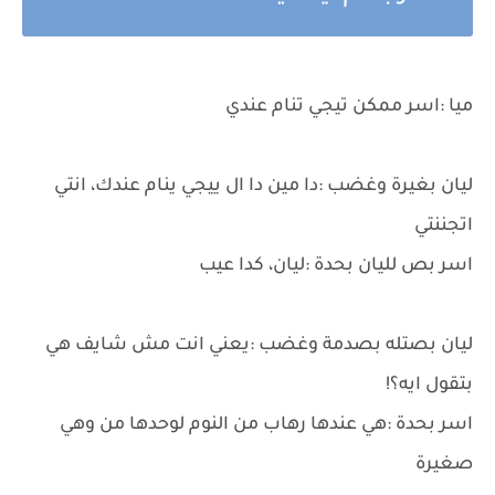
ميا :اسر ممكن تيجي تنام عندي
ليان بغيرة وغضب :دا مين دا ال ييجي ينام عندك، انتي
اتجننتي
اسر بص لليان بحدة :ليان، كدا عيب
ليان بصتله بصدمة وغضب :يعني انت مش شايف هي
بتقول ايه؟!
اسر بحدة :هي عندها رهاب من النوم لوحدها من وهي
صغيرة