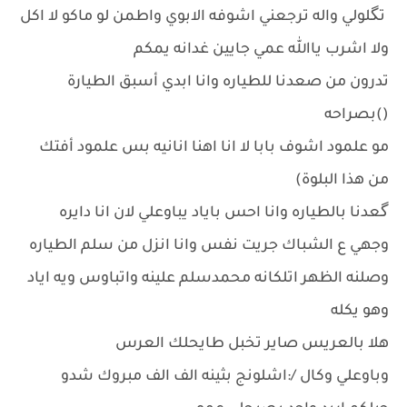
تگلولي واله ترجعني اشوفه الابوي واطمن لو ماكو لا اكل
ولا اشرب ياالله عمي جايين غدانه يمكم
تدرون من صعدنا للطياره وانا ابدي أسبق الطيارة
()بصراحه
مو علمود اشوف بابا لا انا اهنا انانيه بس علمود أفتك
من هذا البلوة)
گعدنا بالطياره وانا احس باياد يباوعلي لان انا دايره
وجهي ع الشباك جريت نفس وانا انزل من سلم الطياره
وصلنه الظهر اتلكانه محمدسلم علينه واتباوس ويه اياد
وهو يكله
هلا بالعريس صاير تخبل طايحلك العرس
وباوعلي وكال /:اشلونج بثينه الف الف مبروك شدو