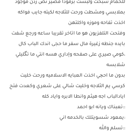
للحمام سبحت ولبست برمودا قصير نص ردن موجود
بملابسي ومشطت ورحت للثلاجه لكيته جايب فواكه
اخذت تفاحه وموزه واكلتهن
وفتحت التلفزيون هو ما اتاخر تقريبا ساعه ورجع شفت
بايده جنطه زغيرة مال سفر ما حجى اندك الباب كال
،كومي صيري على صفحه وإداري هسه انتي ما تگليلي
شلابسه
بدون ما احچي اخذت العبايه الاسلاميه ورحت خليت
كرسي يم الثلاجه وخليت شالي على شعري وكعدت فتح
ايادالباب اجه هيثم وانطا الابره واياد كله
::تعبناك ويانه ابو احمد
:يمعود شسويتلك بالخدمه اني
::تسلم والله