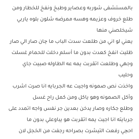
بالمستشفى شوربه وعصاير وطبخ ونفخ للخطار ومن
طلع خروف وعزيمه وهسه ممرضه شلون بلوه ياربي
شيخلصني منها
يعني لو اني من طلعت سدت الباب ما چان صار الي صار
ظليت انفخ كعدت بدون ما أسلم دخلت للحمام غسلت
وجهي وطلعت اتقربت يمه عه الطاوله صبيت جاي
وحليب
واخذت نص صمونه واجيت عه الجربايه انا صرت اشرب
وأكل الصمونه وهو ياكل ومن كمل راح غسل
وطلع جكاره وصار يدخن بعدين جر نفس واجه اتمدد على
جربايته انا اجيت يمه اتقربت هو يباوعلي بدون ما
احچي رفعت التيشرت بصراحه رجفت من الخجل لان