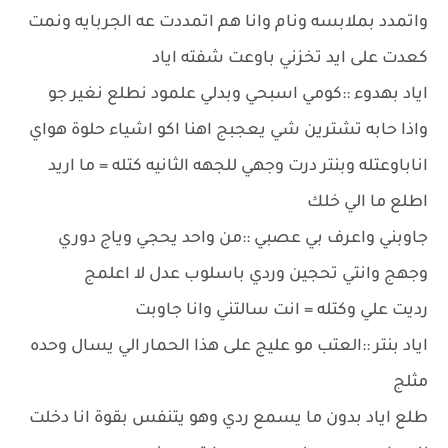
واتمدد بملابسه ونام وانا هم اتمددت عه الجربايه ونمت
كعدت على ايد تخزني باوعت شفته اياد
اياد بهدوء ::كومي اسبحي وبدلي علمود نطلع نغير جو
واذا حابه تشترين شي يعجبج اهنا اكو اشياء حلوة هواي
اناباوعتله وبنتر درت وجهي للجهه الثانيه كتله = ما اريد
اطلع ما الي خلك
جاوبني واعرف بي عصبي ::من واحد يحجي وياج دوري
وجهج وانتي تحجين وردي باسلوب عدل لا اعلمج
رديت علي وكتله = انت سالتني وانا جاوبت
اياد بنتر ::العتب مو عليج على هذا الحمار الي يسال وحده
مثلج
طلع اياد بدون ما يسمع ردي وهو يتنفس بقوة انا دخلت