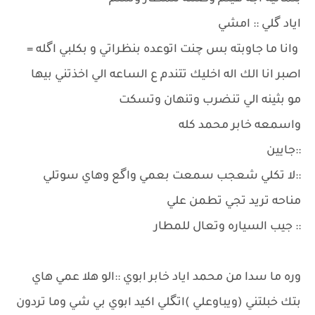
اياد گلي :: امشي
وانا ما جاوبته بس چنت اتوعده بنظراتي و بكلبي اگله =
اصبر انا الك اله اخليك تتندم ع الساعه الي اخذتني بيها
مو بثينه الي تنضرب وتنهان وتسكت
واسمعه خابر محمد كله
::جايين
::لا تكلي شعجب سمعت بعمي واگع وهاي سوتلي
مناحه تريد تجي تطمن علي
:: جيب السياره وتعال للمطار
وره ما سدا من محمد اياد خابر ابوي ::الو هلا عمي هاي
بتك خبلتني (ويباوعلي )اتگلي اكيد ابوي بي شي وما تردون