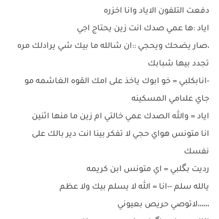
دفعت التلفون الاياد وانا اخزره
اياد :ها عمي صدك انت زين يحتاج اجي
،صار يضحك ويحجي ::ان شالله ما بيك شي يرادلك مره
تجدد بيها شبابك
-انابكلبي = خو ابوك ياخذ على امك القوه الغاشمه مو
جاي علىامي المسكينه
اياد = والله الصدك عمي خالتي ام زين ما منها اثنين
انا متونس هواي حجي لا تفكر بينا انت دير بالك على
نفسك
رديت بگلبي = اي متونس ابن كريمه
يالله سلم --انا = الله لا يسلم بيك ولا عظم
،،،،،،لاتوصي حريص بعيوني