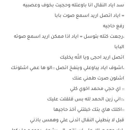
سد اياد النقال انا باوعتله وحجيت بخوف وعصبيه
= اياد اتصل اريد اسمع صوت بابا
رفع حاجيه
،رجعت كتله بتوسل = اياد اذا ممكن اريد اسمع صوته
البابا
اتصل اريد احجى ويا الله يخليك
،اشوف اياد يباوعلي وينفخ اتصل ::الو ها عمي اشلونك
اشلون صرت طمني عنك
:: اي حجي محمد اخوي كلي
،::اني زين الحمد لله بس قلقلت عليك
::اكلك هاي بتك خبلتني أخذ حاجيها
قبل لا ينطيني النقال اتدنى علي وهمس باذني