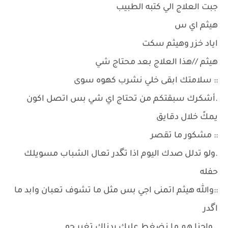
جبت العلاج الي كتبه الطبيب
هيثم اي س
اياد خزر وهيثم سكت
هيثم //هذا العلاج بعد محتاج شي
:: سلامتك ابقى خلي نشرب كهوه سوى
.أشكرك سبقتكم من تحتاج اي شي بس اتصل اكون
يمكً خلال دقايق
:: مشكور ما تقصر
.ولو تدلل صدك اليوم اذا تگدر تعال الشباب مسويلك
حفله
::والله هيثم اتمنى اجي بس مثل ما تشوف تعبان وابد ما
اگدر
..واحنا هم ما نضغط عليك ردناك تغير جو