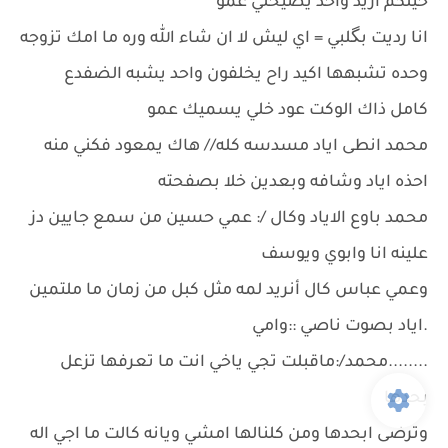
حيلكم اريد واحد يصيحلي عمو
انا رديت بگلبي = اي ليش لا ان شاء الله وره ما امك تزوجه
وحده تشبهها اكيد راح يخلفون واحد يشبه الضفدع
كامل ذاك الوكت عود خلي يسميك عمو
محمد انطى اياد مسدسه كله// هاك يمعود فكني منه
احذه اياد وشافه وبعدين خلا بصفحته
محمد باوع الاياد وكال /: عمي حسين من سمع جايين دز
علينه انا وابوي ويوسف
وعمي عباس كال أنريد لمه مثل كبل من زمان ما ملتمين
.اياد بصوت ناصي ::وامي
........محمد/:ماقبلت تجي ياخي انت ما تعرفها تزعل
بحدها
وترضى ابحدها ومن كلنالها امشي ويانه كالت ما اجي اله