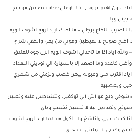
اياد بدون اهتمام وحتى ما باوعلي ::خاف تجذبين مو توج
حجيتي ويا
،انا اضرب بالكاع برجلي = ما اكلك اريد اروح اشوف ابويه
:: اكلج صوتج لا تعيطين وفوتي من يمي واتكفي شري
= والله اياد اذا ما تاخذني اشوف ابويه انزل جوه للفندق
وأظل كاعده وما اصعد إلا بالسيارة الي توديني البغداد
اياد اقترب مني وعيونه بيهن غضب ولزمني من شعري
حيل وبعصبيه
::شوفي ولج مو انتي الي توكفين وتتشرطين عليه وتعلين
صوتج وتهددين بيه لا تنسين نفسج وياي
انا كمت ابجي واناشغ وانا اكول = ما،ما اريد اروح اشوف
ابوي وهدني لا تملش بشعري