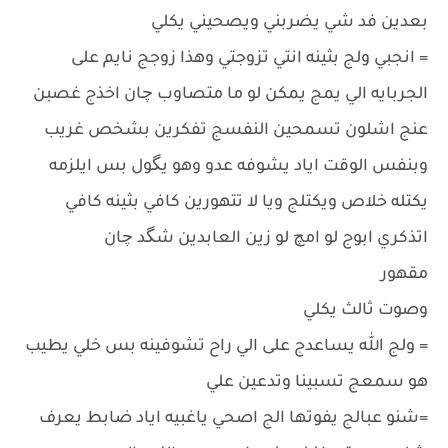
بعدين فد شي يضربني ويصحيني يكلي
= انجبي ولج بثينه انتي تزوجتي وهذا زوجج نايم على
الجربايه الي يمج يمكن لو ما متصاوب چان اخذج غصبن
عنج اشلون تسمحين النفسج تفكرين بشخص غريب
وبنفس الوقت اياد يشوفه عدو وهو يگول بس ايلزمه
يكتله خلاص ويكتلج ويا لا تتهورين كافي بثينه كافي
اتذكري ابوج لو امچ لو زين العابدين شگد چان
مقهور
وصوت ثالث يكلي
= ولج الله يساعدج على الي راح تشوفينه بس خلي يطيب
هو سمعج تسبينا وتدعين علي
=شنو عبالج يفوتها الج اصحي ياغبيه اياد ضابط يعرف