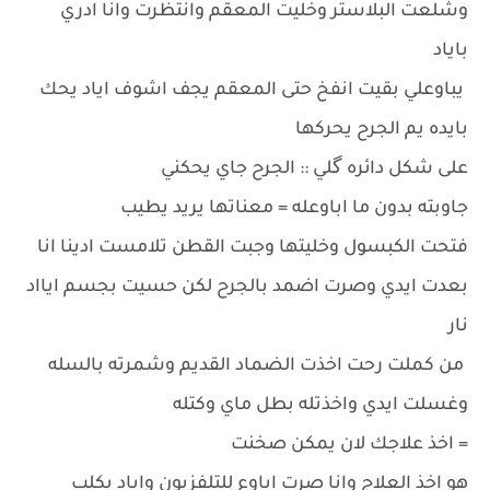
وشلعت البلاستر وخليت المعقم وانتظرت وانا ادري
باياد
يباوعلي بقيت انفخ حتى المعقم يجف اشوف اياد يحك
بايده يم الجرح يحركها
على شكل دائره گلي :: الجرح جاي يحكني
جاوبته بدون ما اباوعله = معناتها يريد يطيب
فتحت الكبسول وخليتها وجبت القطن تلامست ادينا انا
بعدت ايدي وصرت اضمد بالجرح لكن حسيت بجسم ايااد
نار
من كملت رحت اخذت الضماد القديم وشمرته بالسله
وغسلت ايدي واخذتله بطل ماي وكتله
= اخذ علاجك لان يمكن صخنت
هو اخذ العلاج وانا صرت اباوع للتلفزيون واياد يكلب