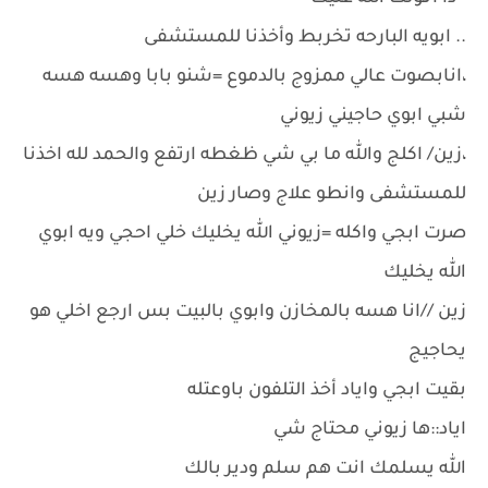
.. ابويه البارحه تخربط وأخذنا للمستشفى
،انابصوت عالي ممزوج بالدموع =شنو بابا وهسه هسه
شبي ابوي حاجيني زيوني
،زين/ اكلج والله ما بي شي ظغطه ارتفع والحمد لله اخذنا
للمستشفى وانطو علاج وصار زين
صرت ابجي واكله =زيوني الله يخليك خلي احجي ويه ابوي
الله يخليك
زين //انا هسه بالمخازن وابوي بالبيت بس ارجع اخلي هو
يحاجيج
بقيت ابجي واياد أخذ التلفون باوعتله
اياد::ها زيوني محتاج شي
الله يسلمك انت هم سلم ودير بالك