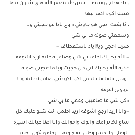
،اياد هداني وسحب نفس ::أستغفر الله هاي شلون بيها
هسه اكوم أكفر بيها
،انا بقيت ابجي هو جاوبني ::،وج بابا مو حجيتي ويا
وسمعتي صوته ما بي شي
صرت احجي ويةاياد باستعطاف --
= الله يخليك اخاف بي شي وضامينه عليه اريد اشوفه
عفيه الله يخليك اني من حجيت ويا ما عجبني صوته
وحتى ماما ما حاجتني اكيد اكو شي ضامينه عليه وما
يردوني اعرفه
::كل شي ما ضاميين وعمي ما بي شي
=وانا اريد ارجع اشوفه اريد اطمن انت شنو عليك كل
ساع تخابر امك وابوك واخوانك وانا اهنا عبالك اسيره
باوعلي واتحسر وظل ينفخ ويهز برجله ويگول ::صبر