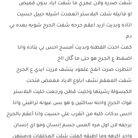
شفت صدره ولان عمري ما شفت اياد بدون قميص
او فانيله شلت البلاستر اتعمدت اشيله حييل حسيت
اتاذه وبديت اريد اعقم جرحه شفت الجرح شويه بعده بي
دم
كمت اخذت القطنه وبديت أمسح احس بي يتاذه وانا
اضغط ع الجرح هو حتى ما گال ااخ
انتظرت صرت انفخ علمود ينشف مررت ايدي ع الجرح
شفت المعقم نشف اباوع الاياد مغمض فتحت
الكبسولة رشيتها وخليت قطن ورجعت خليت البلاستر
فوك الجرح واحنه ساكتين و هو بس عيونه تراقبني وانا
احس بدكات كلبه من اتقرب علي حسيت وانا أعقم بالجرح
برجفه لان اول مره المس جسم إنسان ومو اي إنسان
واحد اكرهه وما اطيقه كملت شلت المخلفات ورميتهن