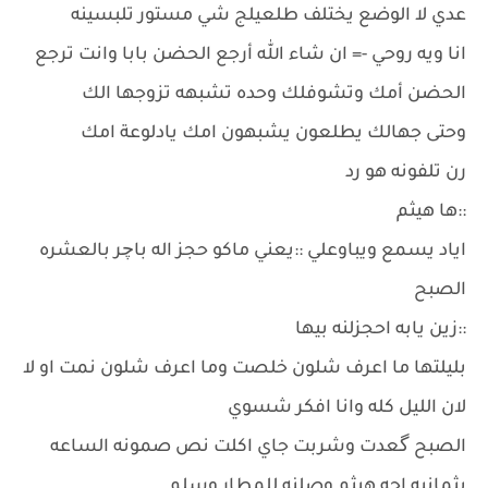
عدي لا الوضع يختلف طلعيلج شي مستور تلبسينه
انا ويه روحي -= ان شاء الله أرجع الحضن بابا وانت ترجع
الحضن أمك وتشوفلك وحده تشبهه تزوجها الك
وحتى جهالك يطلعون يشبهون امك يادلوعة امك
رن تلفونه هو رد
::ها هيثم
اياد يسمع ويباوعلي ::يعني ماكو حجز اله باچر بالعشره
الصبح
::زين يابه احجزلنه بيها
بليلتها ما اعرف شلون خلصت وما اعرف شلون نمت او لا
لان الليل كله وانا افكر شسوي
الصبح گعدت وشربت جاي اكلت نص صمونه الساعه
بثمانيه اجه هيثم وصلنه للمطار وسلم