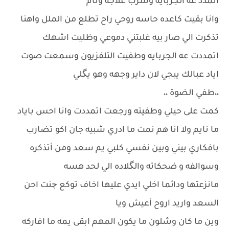
اتمدد عه الجربايه وشرب علاجه ونام
وانا بقيت كاعده حاسه روحي راح تطلع من الملل واهنا
تذكرت الي صار بيه غلبتني دموعي وظليت اشهك
اتمددت عه الجربايه وطفيت التلفزيون وسمعت صوت
اياد عبالك يبجي لان داير وجهه وهو يگلي
،،طفي الضوة ،،
كمت على حيلي وطفيته ورجعت اتمددت وانا احس باياد
ما نايم ولا انا هم نمت ما ادري شبيه جان اكو تضارب
بافكاري بيني وبين نفسي كلبي يم سعد ومن أتذكره
وسوالفه و ضحكاته والگلاده الي لحد هسه
مانزعتها ودائما اخلي ايدي عليها اخاف توكع چنت احن
السعد واريد اروح أعيش ويا
وين ما كان وشلون ما يكون المهم ابقى يمه ما افاركه