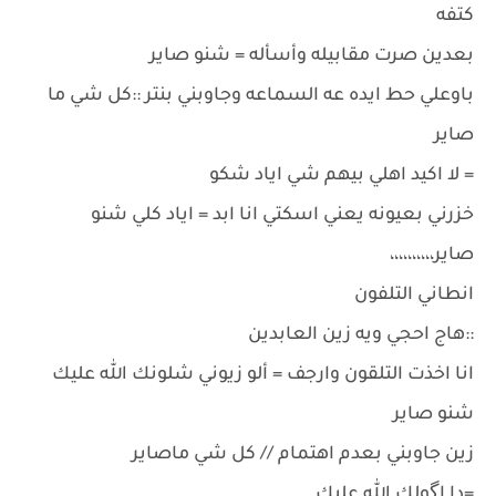
كتفه
بعدين صرت مقابيله وأسأله = شنو صاير
باوعلي حط ايده عه السماعه وجاوبني بنتر ::كل شي ما
صاير
= لا اكيد اهلي بيهم شي اياد شكو
خزرني بعيونه يعني اسكتي انا ابد = اياد كلي شنو
صاير،،،،،،،،،،
انطاني التلفون
::هاج احجي ويه زين العابدين
انا اخذت التلقون وارجف = ألو زيوني شلونك الله عليك
شنو صاير
زين جاوبني بعدم اهتمام // كل شي ماصاير
=دا اگولك الله عليك