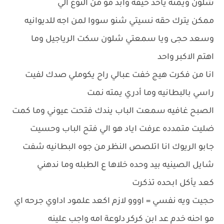
شلون ويمته ياخذ حيفه وابد مو من النوع الي
ممكن يترك حقه نسيتي شنو سووا لمن اجه للديوانيه
وسعد حجى ويا سمعتي شلون سكت الرياجيل وما
اهتم الاكبر واحد
انا من فكرت هيج خفت عبالي راح يكوملي صدك لفيت
راسي بالبطانيه وما أدري يمته نمت
الصبح غافيه سمعت الباب يندك فتحت عيوني وما كمت
ضليت متمدده عرفت اياد هو الي فتح الباب وحسيت
جابو الريوك انا اتلصص النظر من جوه البطانيه شفت
شايل الصينيه بيد وحده خلاها ع الطبله وما ندهني
كعد يأكل ابحده تذكرت
حجيت ويه نفسي = اووو لازم اكعد علمود اداوي جرحه اي
مو احنه خدم عد ابن كركر دلوعة امه واجب علينه