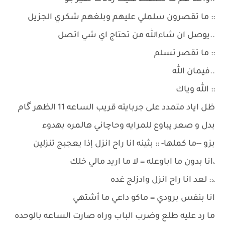
:: ما تقصرون سلملي عليهم وبلغهم شكري الجزيل
..يوصل ان شاءالله من تحتاج اي شي اتصل
:: ما تقصر تسلم
..فيمان الله
:: الله وياك
ظل اياد متمدد على جربايته قريب الساعه 11 الظهر گام
بدل و صعر يباوع للمرايه وحاچاني هالمره بهدوء
بزو --ما كملها- :: بثينه انا راح انزل إذا يعجبج تنزلين
،انا بدون ما اباوعله = لا ما اريد مالي خلك
،:: لعد انا راح انزل وادزلج غده
انا بنفس برودي = ماكو داعي ما أشتهي
ما رد عليه طلع وضرب الباب وراه صارت الساعه بالوحده