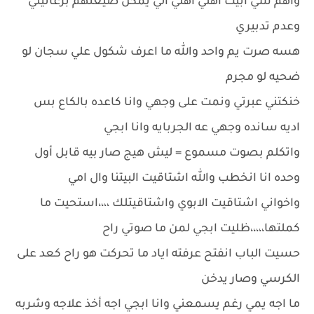
واهم شي ابيت اهلي اهلي الي يمكن ضيعتهم برعانيتي
وعدم تدبيري
هسه صرت يم واحد والله ما اعرف شكول علي سجان لو
ضحيه لو مجرم
خنكتني عبرتي ونمت على وجهي وانا كاعده بالكاع بس
اديه سانده وجهي عه الجربايه وانا ابجي
واتكلم بصوت مسموع = ليش هيج صار بيه قابل أول
وحده انا انخطب والله اشتاقيت البيتنا وال امي
واخواني اشتاقيت الابوي واشتاقيتلك ،،،،استحيت ما
كملتها،،،،،ظليت ابجي لمن ما صوتي راح
حسيت الباب انفتح عرفته اياد ما تحركت هو راح كعد على
الكرسي وصار يدخن
ما اجه يمي رغم يسمعني وانا ابجي اجه أخذ علاجه وشربه