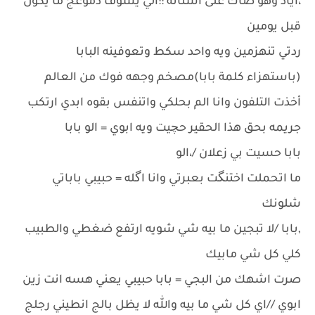
،اياد وهو صاك على اسنانه ::الي يشوف دموعج ما يكول
قبل يومين
ردتي تنهزمين ويه واحد سكط وتعوفينه البابا
(باستهزاء كلمة بابا)مصخم وجهه فوك من العالم
أخذت التلفون وانا الم بحلكي واتنفس بقوه ابدي ارتكب
جريمه بحق هذا الحقير حچيت ويه ابوي = الو بابا
بابا حسيت بي زعلان /،الو
ما اتحملت اختنگت بعبرتي وانا اگله = حبيبي باباتي
شلونك
,بابا /لا تبجين ما بيه شي شويه ارتفع ضغطي والطبيب
كلي كل شي مابيك
صرت اشهك من البجي = بابا حبيبي يعني هسه انت زين
ابوي //اي كل شي ما بيه والله لا يظل بالج انطيني رجلج