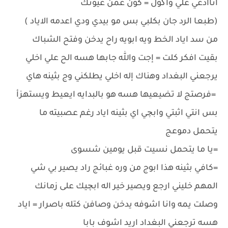
اناادعي علي واگول = كون عمن عيونك
(طبعا الرد جان بكلبي بس مو بيدي ودي اعدمه الاياد )
من سد اياد الخط ويه ابويه راح يدخن وفتح الشباك
بقيت افكر كلت = إجت والله جابها هسه الح علي اخلي
يرجعني البغداد وهناك إله اخلي يطلكني وج بثينه هاي
=فرصتج لا تضيعيها هسه هو بالبدايه ايعيط ويستهزأ
بس انتي اثبتي وابچي اي بثينه اياد رغم عصبيته ما
يتحمل دموعج
=يا ما يتحمل نسيت قبل يومين شسوى
=كافي بثينه هذا ابوج من وره غبائج راد يصير بي شي
المهم خليني ارجع ويصير خير اله ابچيك على زمانك
وصلت يمه وانا اشوفه يدخن وصافن كتله باصرار = اياد
هسه ترجعني البغداد اريد اشوف بابا