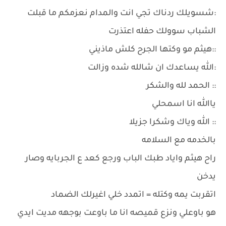
:شسويلك ردناك تجي انت والمدام نعزمكم ما قبلت
الشباب سوولك حفله اعتذرت
::هيثم مو وكتها الجرح كلش ماذيني
:الله يساعدك ان شالله شده وزالت
:: الحمد لله والشكر
ياالله انا اسمحلي
:: الله وياك وشكرا جزيلا
بالخدمه مع السلامه
راح هيثم واياد طبك الباب ورجع كعد ع الجربايه وصار
يدخن
اتقربت يمه وكتله = اتمدد خلي اغيرلك الضماد
هو باوعلي ونزع قميصه انا ما باوعت بوجهه مديت ايدي