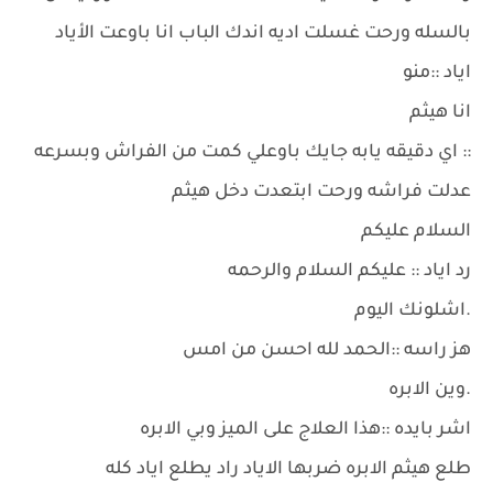
بالسله ورحت غسلت اديه اندك الباب انا باوعت الأياد
اياد ::منو
انا هيثم
:: اي دقيقه يابه جايك باوعلي كمت من الفراش وبسرعه
عدلت فراشه ورحت ابتعدت دخل هيثم
السلام عليكم
رد اياد :: عليكم السلام والرحمه
.اشلونك اليوم
هز راسه ::الحمد لله احسن من امس
.وين الابره
اشر بايده ::هذا العلاج على الميز وبي الابره
طلع هيثم الابره ضربها الاياد راد يطلع اياد كله